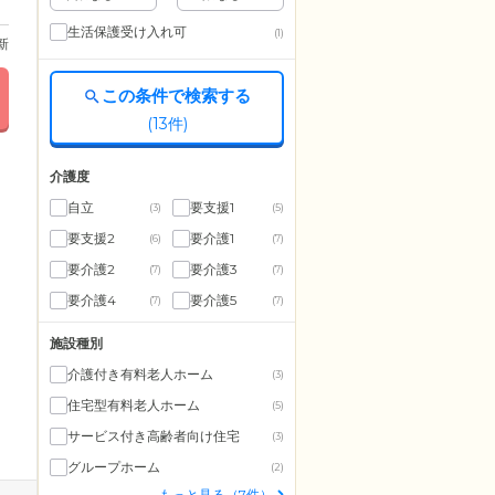
生活保護受け入れ可
(1)
更新
この条件で検索する
(
13
件)
介護度
自立
要支援1
(3)
(5)
要支援2
要介護1
(6)
(7)
要介護2
要介護3
(7)
(7)
要介護4
要介護5
(7)
(7)
施設種別
介護付き有料老人ホーム
(3)
住宅型有料老人ホーム
(5)
サービス付き高齢者向け住宅
(3)
グループホーム
(2)
もっと見る（7件）