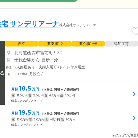
宅 サンデリアーナ
株式会社サンデリアーナ
自立
要支援1•2
要介護1〜5
認知症可
北海道函館市宮前町3-20
千代台駅
から 徒歩11分
2人部屋あり・夫婦入居可
/
トイレ付き居室
2015年12月設立
/
18.5
月額
万円
(入居金
0
円) + 介護保険料
家
11.0
万円
管
2.0
万円
食
4.5
万円
他
1.0
万円
2
個室 / 28m
/ Aタイプ
19.5
月額
万円
(入居金
0
円) + 介護保険料
家
12.0
万円
管
2.0
万円
食
4.5
万円
他
1.0
万円
2
個室 / 34m
/ Bタイプ
※2025/07/11