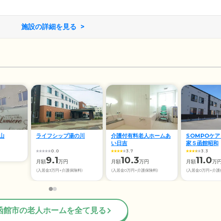
お体の状態に合わせてご利用いただけます。当下宿には、スタッフ
を実施しています。さらに日中は看護師が常駐。ご入居のみなさま
心・快適に過ごしていただけるように、サービスの充実に努めてい
施設の詳細を見る
山
ライフシップ湯の川
介護付有料老人ホームあ
SOMPOケア
い日吉
家Ｓ函館昭和
0.0
3.7
3.3
9.1
10.3
11.0
月額
万円
月額
万円
月額
万
(入居金3万円+介護保険料)
(入居金0万円+介護保険料)
(入居金0万円+介護
函館市の老人ホームを全て見る