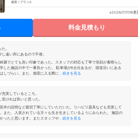
個室 / プランA
※2026/07/08
る
料金見積もり
った。
少し遠い所にあるので不便。
綺麗でとても良い印象であった。スタッフの対応も丁寧で笑顔が素晴らし
学した施設の中で一番良かった。 駐車場が8台分あるが、国道沿いにある
はしづらい。また、個室に入る際に...
続きを見る
が充実しているところ。
し安ければ良いと思った。
見学の説明など親切丁寧にしていただいた。リハビリ器具なども充実して
。また、入居されている方々も生き生きしているようにみられた。 施設の
かったと思います。またスタッフや...
続きを見る