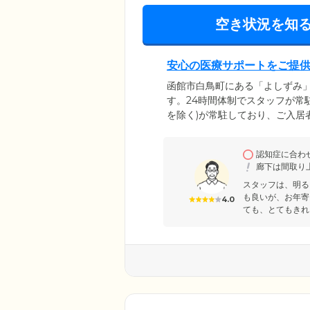
空き状況を知
安心の医療サポートをご提
函館市白鳥町にある「よしずみ」
す。24時間体制でスタッフが常
を除く)が常駐しており、ご入居
毎日をお守りするため、月2回
関するお悩みやご不安があれば
認知症に合わ
い、ご入居者様の身体機能の維
廊下は間取り
の下宿となっており、地域の一
スタッフは、明る
も良いが、お年寄
4.0
ても、とてもきれ