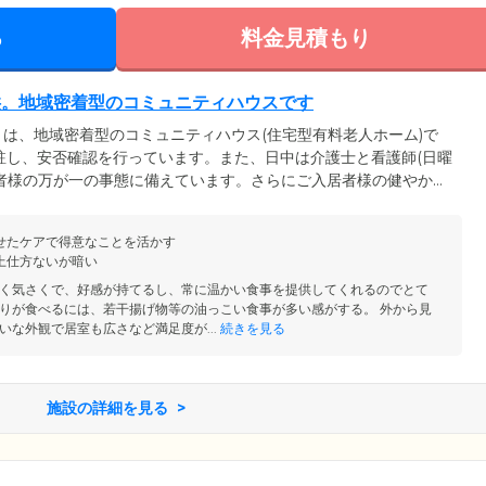
る
料金見積もり
供。地域密着型のコミュニティハウスです
は、地域密着型のコミュニティハウス(住宅型有料老人ホーム)で
駐し、安否確認を行っています。また、日中は介護士と看護師(日曜
者様の万が一の事態に備えています。さらにご入居者様の健やかな
の医師による訪問診療を実施。医療相談も承っていますので、健康に
、お気軽にご相談ください。また、理学療法士による個別訓練を行
せたケアで得意なことを活かす
持・向上を目指しています。加えて当ホームは、食費、暖房費込み
上仕方ないが暗い
般の方々にもご利用いただけます。
く気さくで、好感が持てるし、常に温かい食事を提供してくれるのでとて
りが食べるには、若干揚げ物等の油っこい食事が多い感がする。 外から見
いな外観で居室も広さなど満足度が...
続きを見る
施設の詳細を見る