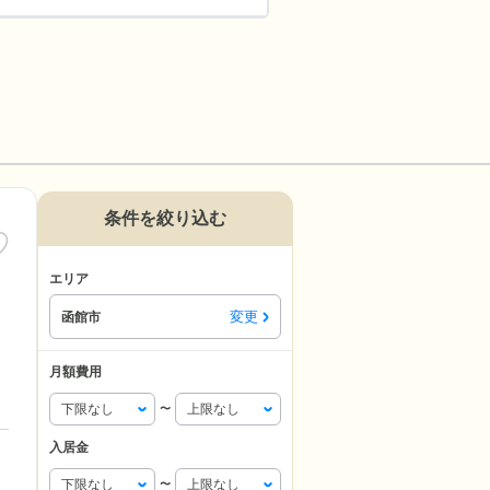
条件を絞り込む
エリア
変更
函館市
月額費用
〜
入居金
〜