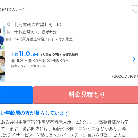
型有料老人ホーム
北海道函館市梁川町1-10
千代台駅
から 徒歩6分
24時間介護士常駐
/
トイレ付き居室
11.0
月額
万円
(入居金
0
円) + 介護保険料
家
11.0
万円
管
0
万円
食
0
万円
他
0
万円
2
個室 / 15m
/ 基本プラン
※2026/01/16
る
料金見積もり
広い年齢層の方が暮らしています
ある共同生活下宿(住宅型有料老人ホーム)です。ご高齢者様から学
しています。徒歩圏内には、病院や公園、コンビニなどがあり、暮
にはデイサービス、2階にはヘルパーステーションを併設。ご入居