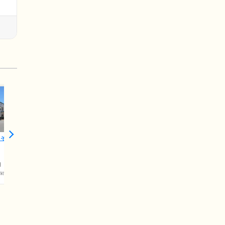
 そんぽの
円
保険料)