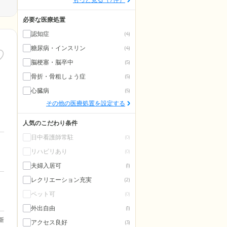
必要な医療処置
認知症
(4)
糖尿病・インスリン
(4)
脳梗塞・脳卒中
(5)
骨折・骨粗しょう症
(5)
心臓病
(5)
その他の医療処置を設定する
人気のこだわり条件
日中看護師常駐
(0)
リハビリあり
(0)
夫婦入居可
(1)
レクリエーション充実
(2)
ペット可
(0)
外出自由
(1)
更新
アクセス良好
(3)