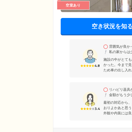
空室あり
空き状況を知
雰囲気が良か
私の家からは
施設の中がとても
かった。今まで見
4.8
ため車の出し入れ
リハビリ器具
金額がもう少
最初の対応から、
おりよかあと思う
3.4
外観や内装には良