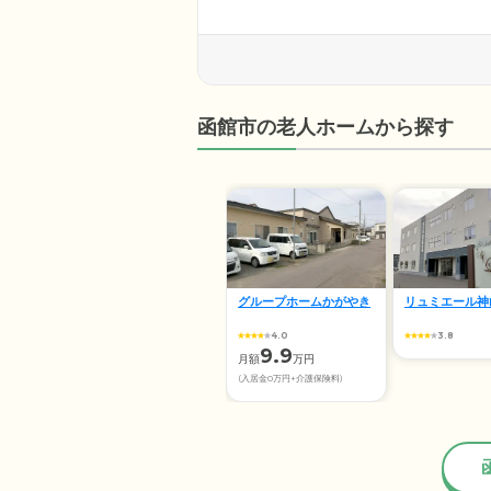
者様お一人おひとりのご希望や
が24時間常駐。夜間の安否確認
の健康管理を行っています。安
ます。
函館市の老人ホームから探す
グループホームかがやき
リュミエール神
4.0
3.8
9.9
月額
万円
(入居金0万円+介護保険料)