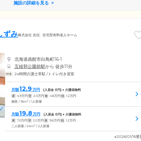
施設の詳細を見る
しずみ
株式会社 吉住
住宅型有料老人ホーム
北海道函館市白鳥町16-1
五稜郭公園前駅
から 徒歩11分
24時間介護士常駐
/
トイレ付き居室
12.9
月額
万円
(入居金
0
円) + 介護保険料
家
4.9
万円
管
2.0
万円
食
4.8
万円
他
1.2
万円
2
個室 / 18m
/ 1人部屋
19.8
月額
万円
(入居金
0
円) + 介護保険料
家
7.0
万円
管
2.0
万円
食
9.6
万円
他
1.2
万円
2
二人部屋 / 24m
/ 2人部屋
※2026/01/16