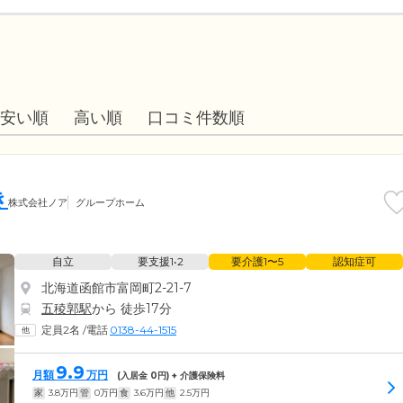
安い順
高い順
口コミ件数順
き
株式会社ノア
グループホーム
自立
要支援1•2
要介護1〜5
認知症可
北海道函館市富岡町2-21-7
五稜郭駅
から 徒歩17分
定員2名
/
電話
0138-44-1515
9.9
月額
万円
(入居金
0
円) + 介護保険料
家
3.8
万円
管
0
万円
食
3.6
万円
他
2.5
万円