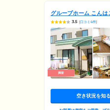
グループホーム こんは
3.5
(
口コミ4件
)
満室
空き状況を知