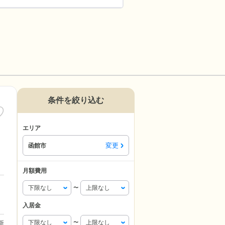
条件を絞り込む
エリア
変更
函館市
月額費用
〜
入居金
更新
〜