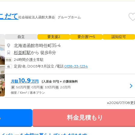
こだて
社会福祉法人函館大庚会
グループホーム
自立
要支援2
要介護1〜5
認知症可
北海道函館市時任町35-4
杉並町駅
から 徒歩8分
24時間介護士常駐
定員1名
/
2003年3月設立
/
電話
0138-33-1234
10.9
月額
万円
(入居金
0
円) + 介護保険料
家
5.0
万円
管
0
万円
食
3.9
万円
他
2.0
万円
2
個室 / 10m
/ 基本プラン
※2026/07/08
る
料金見積もり