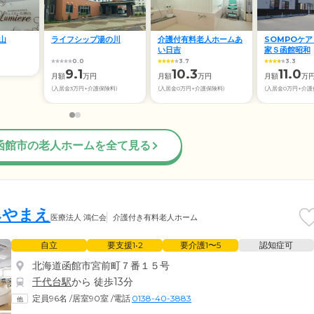
山
ライフシップ湯の川
介護付有料老人ホームあ
SOMPOケア
い日吉
家Ｓ函館昭和
0.0
3.7
3.3
9.1
10.3
11.0
月額
万円
月額
万円
月額
万
(入居金3万円+介護保険料)
(入居金0万円+介護保険料)
(入居金0万円+介護
函館市の老人ホームを全て見る
みやまえ
医療法人 鴻仁会
介護付き有料老人ホーム
自立
要支援1•2
要介護1〜5
認知症可
北海道函館市宮前町７番１５号
千代台駅
から 徒歩13分
定員96名
/
居室90室
/
電話
0138-40-3883