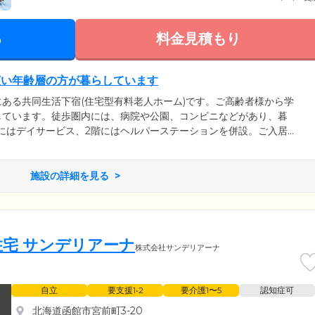
る
料金見積もり
広い年齢層の方が暮らしています
ある共同生活下宿(住宅型有料老人ホーム)です。ご高齢者様から学
しています。徒歩圏内には、病院や公園、コンビニなどがあり、暮
にはデイサービス、2階にはヘルパーステーションを併設。ご入居
お体の状態に合わせてご利用いただけます。当下宿には、スタッフ
を実施しています。さらに日中は看護師が常駐。ご入居のみなさま
心・快適に過ごしていただけるように、サービスの充実に努めてい
施設の詳細を見る
宅 サンデリアーナ
株式会社サンデリアーナ
自立
要支援1•2
要介護1〜5
認知症可
北海道函館市宮前町3-20