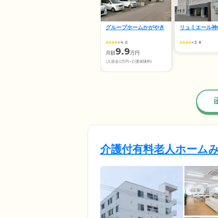
グループホームかがやき
リュミエール神
4.0
3.8
9.9
月額
万円
(入居金0万円+介護保険料)
介護付有料老人ホーム