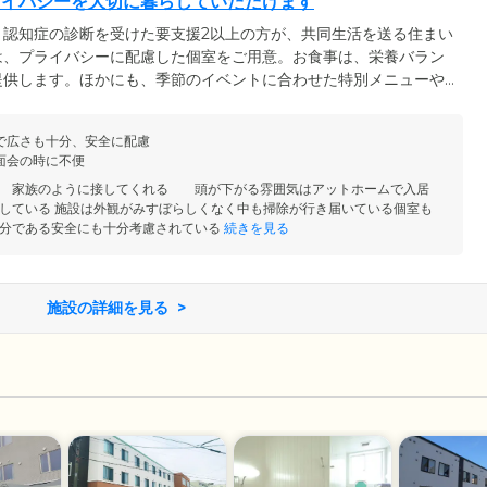
ライバシーを大切に暮らしていただけます
、認知症の診断を受けた要支援2以上の方が、共同生活を送る住まい
は、プライバシーに配慮した個室をご用意。お食事は、栄養バラン
提供します。ほかにも、季節のイベントに合わせた特別メニューや
ィー」の開催など、食を楽しむイベントを豊富にご用意。また、当
身体機能の維持を目指し、それぞれに家事を役割としてお任せして
で広さも十分、安全に配慮
い範囲で取り組んでいただき、困難な動作はスタッフがお手伝いし
面会の時に不便
い 家族のように接してくれる 頭が下がる雰囲気はアットホームで入居
している 施設は外観がみすぼらしくなく中も掃除が行き届いている個室も
分である安全にも十分考慮されている
続きを見る
施設の詳細を見る