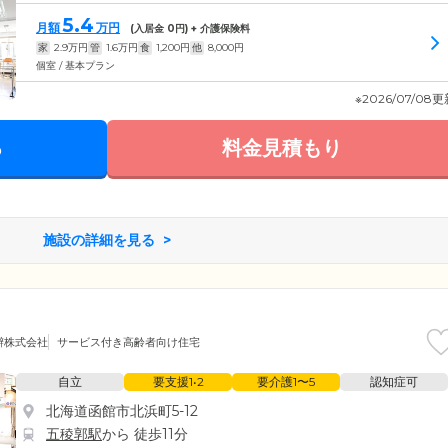
5.4
月額
万円
(入居金
0
円) + 介護保険料
家
2.9
万円
管
1.6
万円
食
1,200
円
他
8,000
円
個室 / 基本プラン
※2026/07/08
る
料金見積もり
施設の詳細を見る
辯株式会社
サービス付き高齢者向け住宅
自立
要支援1•2
要介護1〜5
認知症可
北海道函館市北浜町5-12
五稜郭駅
から 徒歩11分