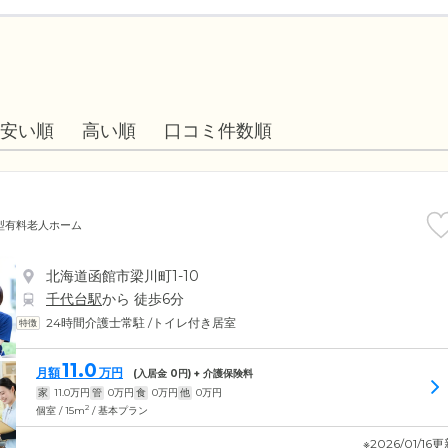
安い順
高い順
口コミ件数順
型有料老人ホーム
北海道函館市梁川町1-10
千代台駅
から 徒歩6分
24時間介護士常駐
/
トイレ付き居室
11.0
月額
万円
(入居金
0
円) + 介護保険料
家
11.0
万円
管
0
万円
食
0
万円
他
0
万円
2
個室 / 15m
/ 基本プラン
※2026/01/16