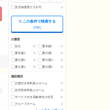
生活保護受け入れ可
(1)
この条件で検索する
(
9
件)
介護度
自立
要支援1
(2)
(4)
要支援2
要介護1
(5)
(5)
要介護2
要介護3
(5)
(5)
要介護4
要介護5
(5)
(5)
施設種別
介護付き有料老人ホーム
(3)
住宅型有料老人ホーム
(3)
サービス付き高齢者向け住宅
(2)
グループホーム
(1)
もっと見る（7件）