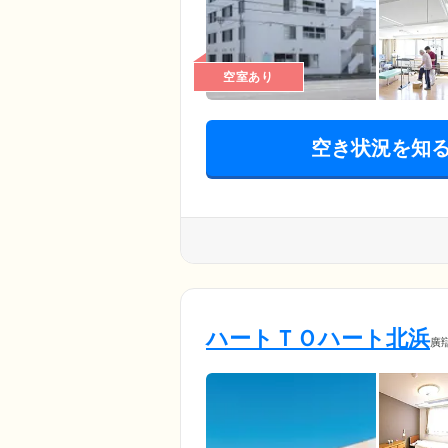
空室あり
空き状況を知
ハートＴＯハート北浜
廣