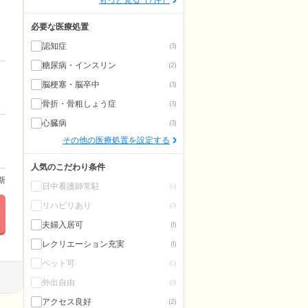
必要な医療処置
認知症
(3)
糖尿病・インスリン
(2)
脳梗塞・脳卒中
(3)
骨折・骨粗しょう症
(3)
心臓病
(3)
その他の医療処置を設定する
人気のこだわり条件
更新
日中看護師常駐
(0)
リハビリあり
(0)
夫婦入居可
(1)
レクリエーション充実
(1)
ペット可
(0)
外出自由
(0)
アクセス良好
(2)