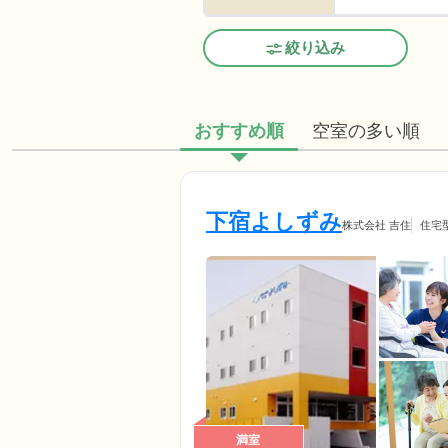
絞り込み
おすすめ順
空室の多い順
下宿よしずみ
株式会社 吉住
住宅
満室