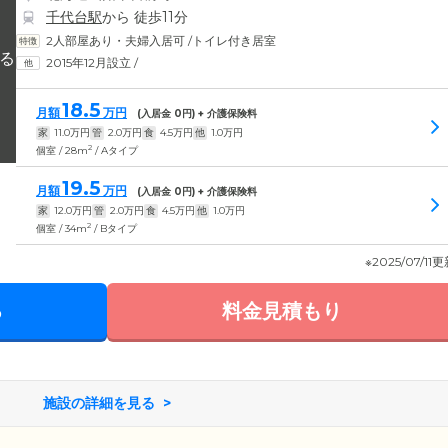
千代台駅
から 徒歩11分
2人部屋あり・夫婦入居可
/
トイレ付き居室
2015年12月設立
/
18.5
月額
万円
(入居金
0
円) + 介護保険料
家
11.0
万円
管
2.0
万円
食
4.5
万円
他
1.0
万円
2
個室 / 28m
/ Aタイプ
19.5
月額
万円
(入居金
0
円) + 介護保険料
家
12.0
万円
管
2.0
万円
食
4.5
万円
他
1.0
万円
2
個室 / 34m
/ Bタイプ
※2025/07/11
る
料金見積もり
施設の詳細を見る