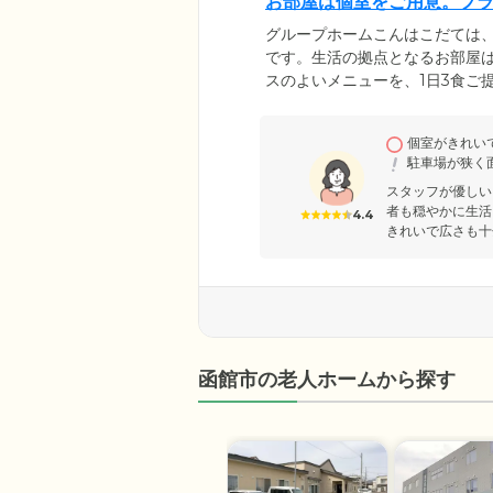
お部屋は個室をご用意。プ
グループホームこんはこだては
です。生活の拠点となるお部屋
スのよいメニューを、1日3食ご
「たこ焼き・お好み焼きパーテ
ホームではご入居のみなさまの
個室がきれい
います。できることは無理のな
駐車場が狭く
ますのでご安心ください。
スタッフが優し
者も穏やかに生活
4.4
きれいで広さも十
函館市の老人ホームから探す