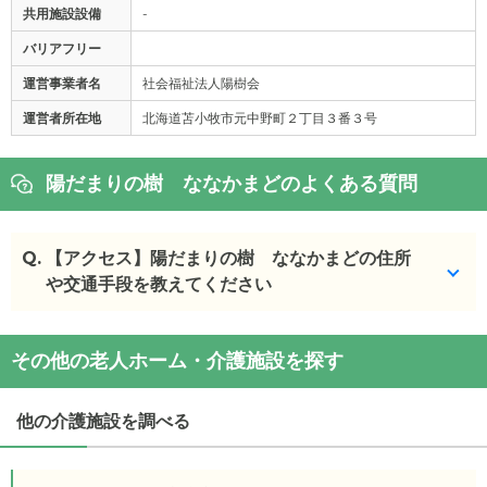
共用施設設備
-
バリアフリー
運営事業者名
社会福祉法人陽樹会
運営者所在地
北海道苫小牧市元中野町２丁目３番３号
陽だまりの樹 ななかまどのよくある質問
Q.
【アクセス】陽だまりの樹 ななかまどの住所
や交通手段を教えてください
陽だまりの樹 ななかまど
の
交通アクセス
その他の老人ホーム・介護施設を探す
・
住所：
北海道
苫小牧市
元中野町2丁目3番3号
・
最寄り駅：
苫小牧駅
1.8km
青葉駅
4.1km
他の介護施設を調べる