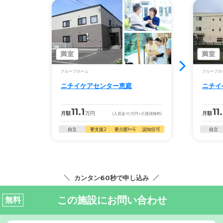
満室
満室
グループホーム
グループホ
ニチイケアセンター恵庭
ニチイ
11.1
11
月額
万円
月額
(入居金
10
万円
+介護保険料)
自立
要支援2
要介護1〜5
認知症可
自立
カンタン60秒で申し込み
この施設にお問い合わせ
無料