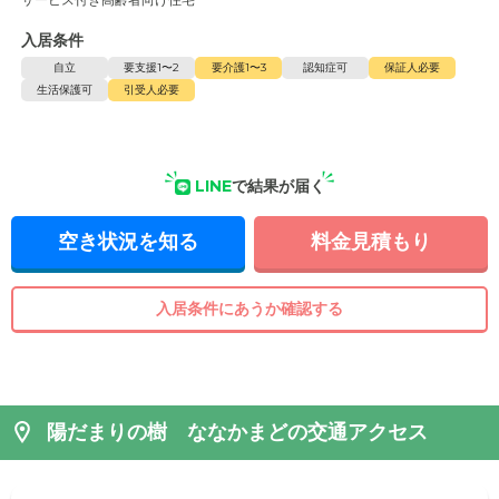
入居条件
自立
要支援1〜2
要介護1〜3
認知症可
保証人必要
生活保護可
引受人必要
LINE
で結果が届く
空き状況を知る
料金見積もり
入居条件にあうか確認する
陽だまりの樹 ななかまどの交通アクセス