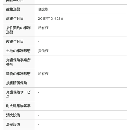
建物形態
併設型
建築年月日
2013年10月25日
居住契約の権利
所有権
形態
改築年月日
-
土地の権利形態
賃借権
介護保険事業所
-
番号
建物の権利形態
所有権
損害賠償保険
-
介護保険サービ
-
ス
耐火建築物基準
消火設備
-
居室設備
-