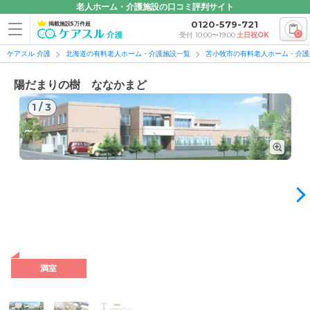
老人ホーム・介護施設の口コミ評判サイト
0120-579-721
掲載施設5万件超
0
受付 10:00〜19:00
土日祝OK
ケアスル 介護
北海道の有料老人ホーム・介護施設一覧
苫小牧市の有料老人ホーム・介護
陽だまりの樹 ななかまど
1
/
3
1
/
3
外観の写真
満室