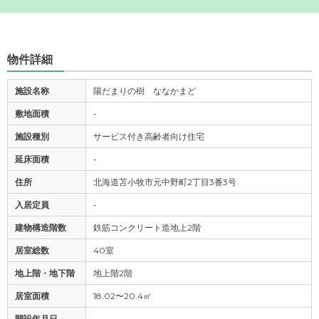
物件詳細
施設名称
陽だまりの樹 ななかまど
敷地面積
-
施設種別
サービス付き高齢者向け住宅
延床面積
-
住所
北海道苫小牧市元中野町2丁目3番3号
入居定員
-
建物構造階数
鉄筋コンクリート造地上2階
居室総数
40室
地上階・地下階
地上階2階
居室面積
18.02〜20.4㎡
開設年月日
-