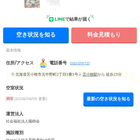
LINE
で結果が届く
空き状況を知る
料金見積もり
基本情報
住所/アクセス
電話番号
0120-579-721
地図
北海道苫小牧市元中野町2丁目3番3号
苫小牧駅
から 徒歩23分
空室状況
最新の空き状況を知る
満室
(2026/06/09 更新)
運営法人
社会福祉法人陽樹会
施設種別
サービス付き高齢者向け住宅