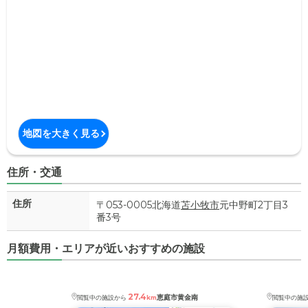
地図を大きく見る
住所・交通
住所
〒053-0005北海道
苫小牧市
元中野町2丁目3
番3号
月額費用・エリアが近いおすすめの施設
27.4
恵庭市黄金南
閲覧中の施設から
km
閲覧中の施