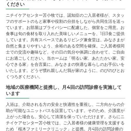
ください
ニチイケアセンター苫小牧では、認知症のご入居者様が、スタッ
フのサポートのもと家事や役割の分担をしながら共同生活を送っ
ています。お部屋はプライバシーに配慮した、個室をご用意。お
食事は旬の食材を取り入れた美味しいメニューを、1日3食ご提供
しています。共有スペースであるリビング兼食堂は、みなさまが
自然と集まりやすいよう、余裕のある空間を確保。ご入居者様同
士での交流や趣味など、その日の気分や体調に合わせて、ご自由
にお過ごしください。当ホームは「明るい家、あたたかい家、安
心できる家」を合言葉に、みなさまの快適な暮らしのお手伝いを
いたします。どうぞ慣れ親しんだ我が家のように、のびのびとお
くつろぎください。
地域の医療機関と提携し、月4回の訪問診療を実施して
います
入浴は、介助される方の安全と快適性を重視し、二方向からの介
助が可能なユニットバスを設置しています。そのため、介護度が
上がった場合も、安心して清潔を保っていただけます。さらにニ
チイケアセンター苫小牧では、ご入居者様の健康管理を支援する
ため「桜木ファミリークリニック」と提携。月4回の訪問診療の