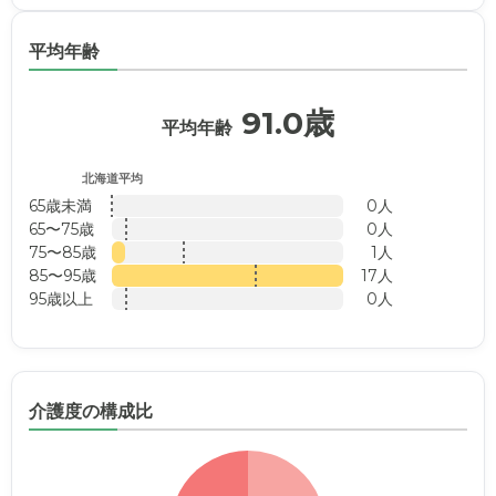
平均年齢
91.0歳
平均年齢
北海道平均
65歳未満
0人
65〜75歳
0人
75〜85歳
1人
85〜95歳
17人
95歳以上
0人
介護度の構成比