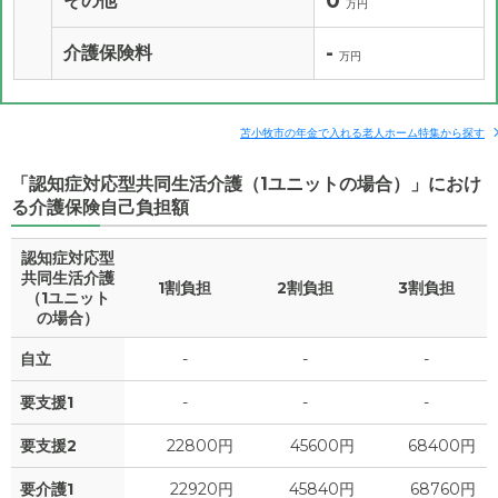
0
その他
万円
-
介護保険料
万円
苫小牧市の年金で入れる老人ホーム特集から探す
「認知症対応型共同生活介護（1ユニットの場合）」におけ
る介護保険自己負担額
認知症対応型
共同生活介護
1割負担
2割負担
3割負担
（1ユニット
の場合）
自立
-
-
-
要支援1
-
-
-
要支援2
22800円
45600円
68400円
要介護1
22920円
45840円
68760円