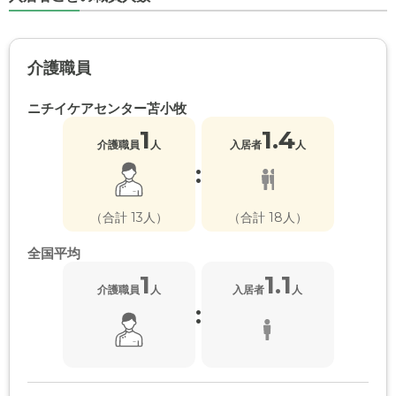
介護職員
ニチイケアセンター苫小牧
1
1.4
介護職員
人
入居者
人
:
（合計 13人）
（合計 18人）
全国平均
1
1.1
介護職員
人
入居者
人
: