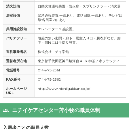
消火設備
自動火災通報装置・防火扉・スプリンクラー・消火器
居室設備
緊急通報装置:一部あり、電話回線:一部あり、テレビ回
線:各居室内にあり
共用施設設備
エレベーター１基設置。
バリアフリー
段差の無い玄関・廊下・居室入り口・脱衣所など。廊
下・階段には手摺り設置。
運営事業者名
株式会社ニチイ学館
運営者所在地
東京都千代田区神田駿河台４-６ 御茶ノ水ソラシティ
電話番号
0144-75-2361
FAX番号
0144-75-2362
ホームページ
http://www.nichiigakkan.co.jp/
URL
ニチイケアセンター苫小牧の職員体制
入居者ごとの職員人数