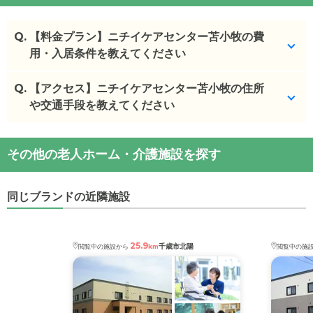
Q.
【料金プラン】ニチイケアセンター苫小牧の費
用・入居条件を教えてください
Q.
ニチイケアセンター苫小牧
【アクセス】ニチイケアセンター苫小牧の住所
の入居金・月額料金は次
のとおりです。
や交通手段を教えてください
・初期費用が
10.6
万円
・月額費用が
11.6
万円
ニチイケアセンター苫小牧
の
交通アクセス
その他の老人ホーム・介護施設を探す
・
住所：
北海道
苫小牧市
光洋町1-5-17
ニチイケアセンター苫小牧
の対応可能な入居条件は
・
最寄り駅：
青葉駅
1.1km
糸井駅
1.2km
苫小牧駅
次のとおりです。
3.6km
同じブランドの近隣施設
・要介護度：要支援2、要介護1、要介護2、要介護
3、要介護4、要介護5
ニチイケアセンター苫小牧
の
交通アクセス
・認知症：受け入れ可
・ＪＲ室蘭本線「糸井駅」より徒歩20分
25.9
千歳市北陽
閲覧中の施設から
km
閲覧中の施
ケアスル 介護では詳細な
料金プラン
をご確認頂けま
す。詳しくは
こちら
。