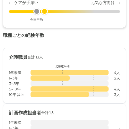
← ケアが手厚い
元気な方向け →
全国平均
職種ごとの経験年数
介護職員
合計 13人
北海道平均
1年未満
4人
1~3年
2人
3~5年
-
5~10年
4人
10年以上
3人
計画作成担当者
合計 1人
1年未満
-
1~3年
-