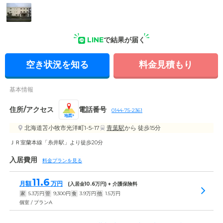
LINE
で結果が届く
空き状況を知る
料金見積もり
基本情報
住所/アクセス
電話番号
0144-75-2361
地図
北海道苫小牧市光洋町1-5-17
青葉駅
から 徒歩15分
ＪＲ室蘭本線「糸井駅」より徒歩20分
入居費用
料金プランを見る
11.6
月額
万円
(入居金
10.6
万円) + 介護保険料
家
5.3
万円
管
9,300
円
食
3.9
万円
他
1.5
万円
個室 / プランA