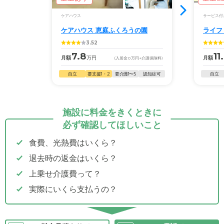
ケアハウス
サービス付
外観: JR室蘭本線「糸井駅」から徒歩20分、最寄りのバス停か
ケアハウス 恵庭ふくろうの園
ライフ
らは徒歩3分の場所に位置。海に近く潮風が感じられるグルー
3.52
プホームです。
7.8
11
月額
万円
月額
(入居金
0
万円
+介護保険料)
自立
要支援1・2
要介護1〜5
認知症可
自立
施設に料金をきくときに
必ず確認してほしいこと
食費、光熱費はいくら？
退去時の返金はいくら？
上乗せ介護費って？
実際にいくら支払うの？