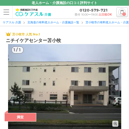
老人ホーム・介護施設の口コミ評判サイト
0120-579-721
掲載施設5万件超
0
受付 10:00〜19:00
土日祝OK
ケアスル 介護
北海道の有料老人ホーム・介護施設一覧
苫小牧市の有料老人ホーム・介護
苫小牧市 人気 No.1
ニチイケアセンター苫小牧
1
/
1
満室