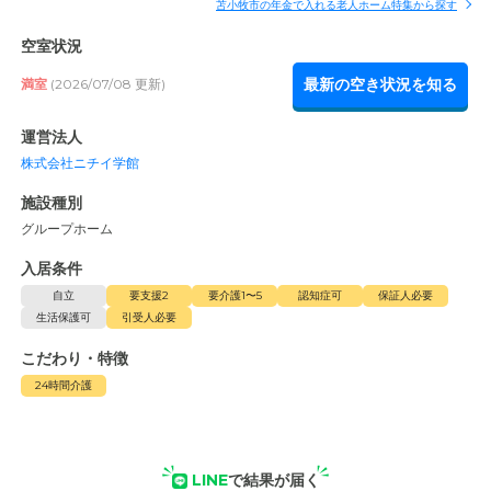
苫小牧市の年金で入れる老人ホーム特集から探す
空室状況
最新の空き状況を知る
満室
(2026/07/08 更新)
運営法人
株式会社ニチイ学館
施設種別
グループホーム
入居条件
自立
要支援2
要介護1〜5
認知症可
保証人必要
生活保護可
引受人必要
こだわり・特徴
24時間介護
LINE
で結果が届く