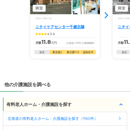
◎ケアスル 介護の3つの特徴
・経験豊富な入居相談員が完全無料で施設探しをサ
満室
満室
ポート
グループホーム
グループホ
入居相談：
0120-579-721
（無料）
ニチイケアセンター千歳北陽
ニチイ
受付時間：10：00～19：00
3.6
・全国10000件の介護施設情報を掲載
11.8
11.
月額
万円
月額
(入居金
11
万円
+介護保険料)
幅広い選択肢の中から、条件にあった施設を選ぶ
自立
要支援2
要介護1〜5
認知症可
自立
ことができます。
・こだわりの条件や医療体制から施設を探せる
たとえば「カラオケ」「麻雀」が楽しめる施設、
「夫婦入居可」の施設、「看取り可」の施設など、
他の介護施設を調べる
医療・看護体制から施設を探すこともできます。
有料老人ホーム・介護施設を探す
北海道の有料老人ホーム・介護施設を探す（1160件）