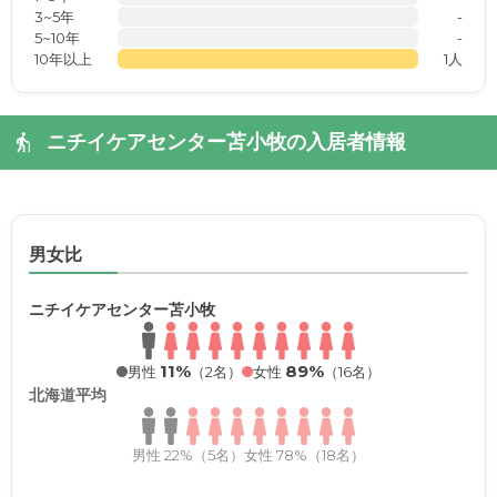
3~5年
-
5~10年
-
10年以上
1人
ニチイケアセンター苫小牧の入居者情報
男女比
ニチイケアセンター苫小牧
11%
89%
男性
（2名）
女性
（16名）
北海道平均
男性 22%（5名）
女性 78%（18名）