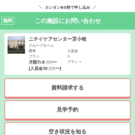
カンタン60秒で申し込み
この施設にお問い合わせ
無料
ニチイケアセンター苫小牧
グループホーム
標準
入居金
プラン
0
-
月額
11.6
〜
プラン
万円
(入居金
10
〜)
万円
資料請求する
見学予約
空き状況を知る