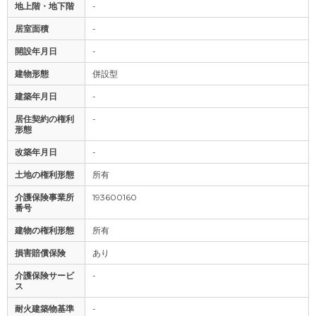
地上階・地下階
-
居室面積
-
開設年月日
-
建物形態
併設型
建築年月日
-
居住契約の権利
-
形態
改築年月日
-
土地の権利形態
所有
介護保険事業所
193600160
番号
建物の権利形態
所有
損害賠償保険
あり
介護保険サービ
-
ス
耐火建築物基準
-