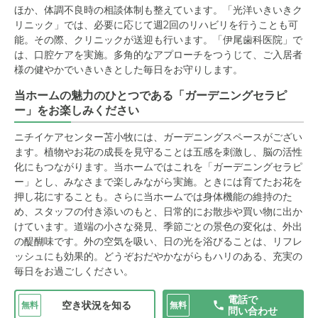
ほか、体調不良時の相談体制も整えています。「光洋いきいきク
リニック」では、必要に応じて週2回のリハビリを行うことも可
能。その際、クリニックが送迎も行います。「伊尾歯科医院」で
は、口腔ケアを実施。多角的なアプローチをつうじて、ご入居者
様の健やかでいきいきとした毎日をお守りします。
当ホームの魅力のひとつである「ガーデニングセラピ
ー」をお楽しみください
ニチイケアセンター苫小牧には、ガーデニングスペースがござい
ます。植物やお花の成長を見守ることは五感を刺激し、脳の活性
化にもつながります。当ホームではこれを「ガーデニングセラピ
ー」とし、みなさまで楽しみながら実施。ときには育てたお花を
押し花にすることも。さらに当ホームでは身体機能の維持のた
め、スタッフの付き添いのもと、日常的にお散歩や買い物に出か
けています。道端の小さな発見、季節ごとの景色の変化は、外出
の醍醐味です。外の空気を吸い、日の光を浴びることは、リフレ
ッシュにも効果的。どうぞおだやかながらもハリのある、充実の
毎日をお過ごしください。
電話で
空き状況を知る
無料
無料
問い合わせ