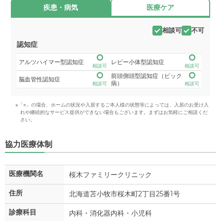
疾患・病気
医療ケア
相談可
不可
認知症
アルツハイマー型認知症
レビー小体型認知症
相談可
相談可
前頭側頭型認知症（ピック
脳血管性認知症
病）
相談可
相談可
※「○」の場合、ホームの状況や入居するご本人様の状態等によっては、入居のお受け入
れや継続的なサービス提供ができない場合もございます。まずはお気軽にご相談くだ
さい。
協力医療体制
医療機関名
桜木ファミリークリニック
住所
北海道苫小牧市桜木町2丁目25番1号
診療科目
内科・消化器内科・小児科