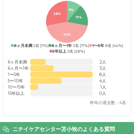
11%
28%
17%
44%
6ヶ月未満
2名 (11%)
6ヶ月〜1年
3名 (17%)
1〜5年
8名 (44%)
5年以上
5名 (28%)
6ヶ月未満
2人
6ヶ月〜1年
3人
1〜5年
8人
5〜10年
4人
10〜15年
1人
15年以上
0人
昨年の退去数：4名
ニチイケアセンター苫小牧のよくある質問