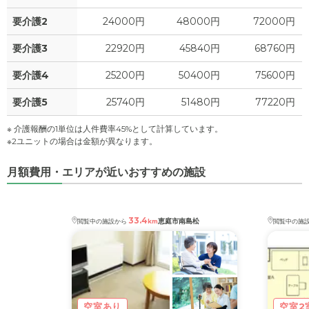
要介護2
24000円
48000円
72000円
要介護3
22920円
45840円
68760円
要介護4
25200円
50400円
75600円
要介護5
25740円
51480円
77220円
※ 介護報酬の1単位は人件費率45%として計算しています。
1
/
1
※2ユニットの場合は金額が異なります。
月額費用・エリアが近いおすすめの施設
33.4
恵庭市南島松
閲覧中の施設から
km
閲覧中の施
空室あり
空室2