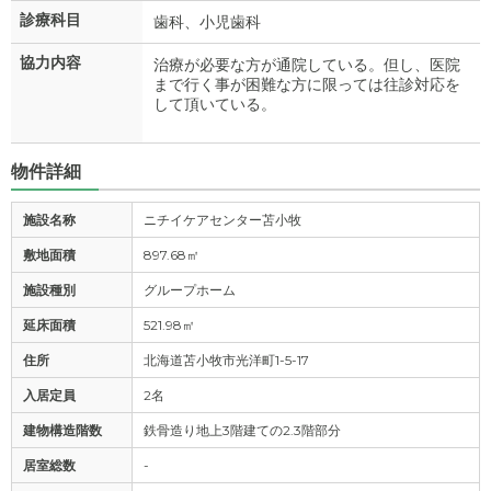
診療科目
歯科、小児歯科
協力内容
治療が必要な方が通院している。但し、医院
まで行く事が困難な方に限っては往診対応を
して頂いている。
物件詳細
施設名称
ニチイケアセンター苫小牧
敷地面積
897.68㎡
施設種別
グループホーム
延床面積
521.98㎡
住所
北海道苫小牧市光洋町1-5-17
入居定員
2名
建物構造階数
鉄骨造り地上3階建ての2.3階部分
居室総数
-