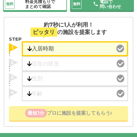
料金見積もりで
電話で
無料
無料
まとめて確認
問い合わせ
約7秒に1人が利用！
ピッタリ
の施設を提案します
STEP
1
2
3
4
最短1分
プロに施設を提案してもらう