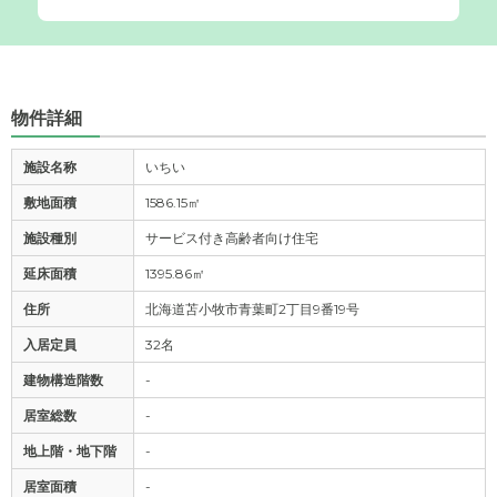
物件詳細
施設名称
いちい
敷地面積
1586.15㎡
施設種別
サービス付き高齢者向け住宅
延床面積
1395.86㎡
住所
北海道苫小牧市青葉町2丁目9番19号
入居定員
32名
建物構造階数
-
居室総数
-
地上階・地下階
-
居室面積
-