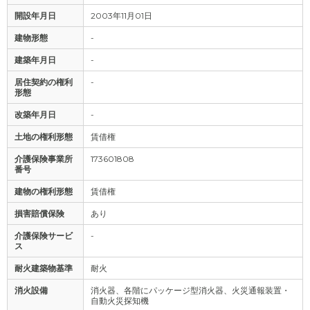
開設年月日
2003年11月01日
建物形態
-
建築年月日
-
居住契約の権利
-
形態
改築年月日
-
土地の権利形態
賃借権
介護保険事業所
173601808
番号
建物の権利形態
賃借権
損害賠償保険
あり
介護保険サービ
-
ス
耐火建築物基準
耐火
消火設備
消火器、各階にパッケージ型消火器、火災通報装置・
自動火災探知機