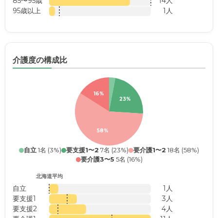
85〜95歳
14人
95歳以上
1人
介護度の構成比
16%
23%
58%
自立
1名 (3%)
要支援1〜2
7名 (23%)
要介護1〜2
18名 (58%)
要介護3〜5
5名 (16%)
北海道平均
自立
1人
要支援1
3人
要支援2
4人