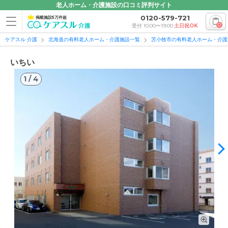
老人ホーム・介護施設の口コミ評判サイト
0120-579-721
掲載施設5万件超
0
受付 10:00〜19:00
土日祝OK
ケアスル 介護
北海道の有料老人ホーム・介護施設一覧
苫小牧市の有料老人ホーム・介護
いちい
1
/
4
1
/
4