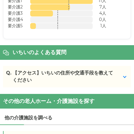
要介護1
11人
要介護2
7人
要介護3
4人
要介護4
0人
要介護5
1人
いちいのよくある質問
Q.
【アクセス】いちいの住所や交通手段を教えて
ください
いちい
の
交通アクセス
その他の老人ホーム・介護施設を探す
・
住所：
北海道
苫小牧市
青葉町2丁目9番19号
・
最寄り駅：
他の介護施設を調べる