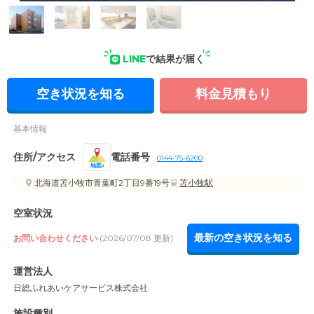
外観: 駐車場があり、ガラス扉の正面入口には 外壁照明が設置
LINE
で結果が届く
され、安全な環境です。
空き状況を知る
料金見積もり
基本情報
住所/アクセス
電話番号
0144-75-8200
地図
北海道苫小牧市青葉町2丁目9番19号
苫小牧駅
空室状況
最新の空き状況を知る
お問い合わせください
(2026/07/08 更新)
運営法人
日総ふれあいケアサービス株式会社
施設種別