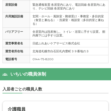
居室設備
緊急通報装置:各居室内にあり、電話回線:各居室内にあ
り、テレビ回線:各居室内にあり
共用施設設備
玄関・ホール・風除室・郵便受け・事務室・多目的室
（食堂と兼ねる）・洗濯室・相談室（多目的室と兼ね
る）
バリアフリー
全居室内は段差無し。 トイレ・浴室に手すり設置。 館
内廊下には手すり設置。
運営事業者名
日総ふれあいケアサービス株式会社
運営者所在地
北海道札幌市白石区札内豊町３９番地の３
電話番号
0144-75-8200
いちいの職員体制
入居者ごとの職員人数
介護職員