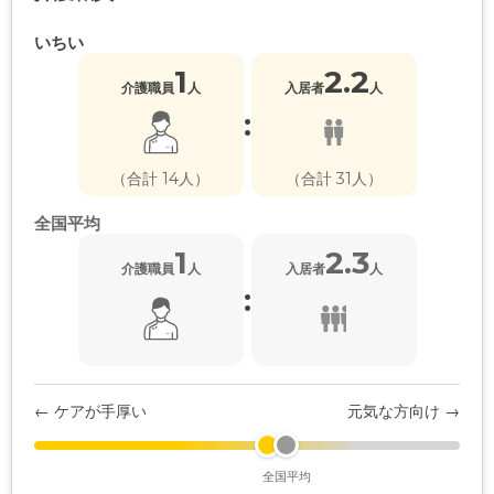
いちい
1
2.2
介護職員
人
入居者
人
:
（合計 14人）
（合計 31人）
全国平均
1
2.3
介護職員
人
入居者
人
:
← ケアが手厚い
元気な方向け →
全国平均