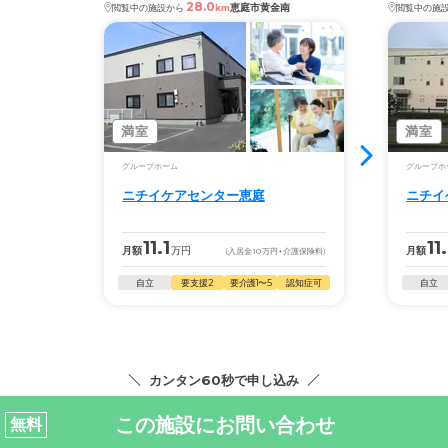
28.0
恵庭市黄金南
閲覧中の施設から
km
閲覧中の施
満室
満室
グループホーム
グループホ
ニチイケアセンター恵庭
ニチイ
11.1
11
月額
万円
月額
(入居金
10
万円
+介護保険料)
自立
要支援2
要介護1〜5
認知症可
自立
カンタン60秒で申し込み
この施設にお問い合わせ
無料