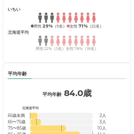
いちい
29%
71%
男性
（9名）
女性
（22名）
北海道平均
男性 22%（5名）
女性 78%（18名）
平均年齢
84.0歳
平均年齢
北海道平均
65歳未満
2人
65〜75歳
3人
75〜85歳
10人