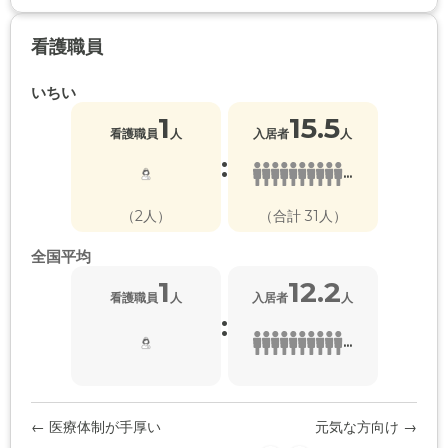
看護職員
いちい
1
15.5
看護職員
人
入居者
人
:
...
（2人）
（合計 31人）
全国平均
1
12.2
看護職員
人
入居者
人
:
...
← 医療体制が手厚い
元気な方向け →