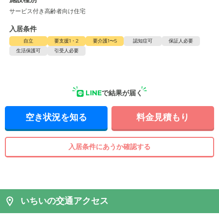
サービス付き高齢者向け住宅
入居条件
自立
要支援1・2
要介護1〜5
認知症可
保証人必要
生活保護可
引受人必要
LINE
で結果が届く
空き状況を知る
料金見積もり
入居条件にあうか確認する
いちいの交通アクセス