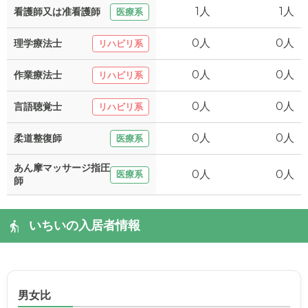
1人
1人
看護師又は准看護師
医療系
0人
0人
理学療法士
リハビリ系
0人
0人
作業療法士
リハビリ系
0人
0人
言語聴覚士
リハビリ系
0人
0人
柔道整復師
医療系
あん摩マッサージ指圧
0人
0人
医療系
師
いちいの入居者情報
男女比