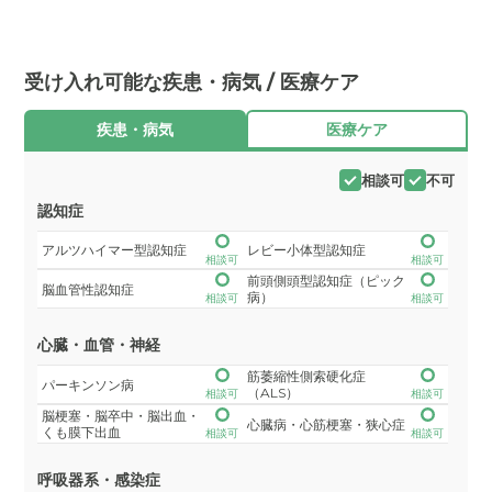
受け入れ可能な疾患・病気 / 医療ケア
疾患・病気
医療ケア
相談可
不可
認知症
アルツハイマー型認知症
レビー小体型認知症
相談可
相談可
前頭側頭型認知症（ピック
脳血管性認知症
病）
相談可
相談可
心臓・血管・神経
筋萎縮性側索硬化症
パーキンソン病
（ALS）
相談可
相談可
脳梗塞・脳卒中・脳出血・
心臓病・心筋梗塞・狭心症
くも膜下出血
相談可
相談可
呼吸器系・感染症