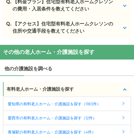
Q.
【料金プラン】住宅型有料老人ホームクレソン
の費用・入居条件を教えてください
Q.
住宅型有料老人ホームクレソン
【アクセス】住宅型有料老人ホームクレソンの
の入居金・月額料金
は次のとおりです。
住所や交通手段を教えてください
・初期費用が
11.1
万円
・月額費用が
11.7
万円
住宅型有料老人ホームクレソン
の
交通アクセス
その他の老人ホーム・介護施設を探す
・
住所：
愛知県
愛西市
勝幡町東町279
住宅型有料老人ホームクレソン
の対応可能な入居条
・
最寄り駅：
件は次のとおりです。
他の介護施設を調べる
・要介護度：自立、要支援1、要支援2、要介護1、要
介護2、要介護3、要介護4、要介護5
・認知症：受け入れ可
有料老人ホーム・介護施設を探す
ケアスル 介護では詳細な
料金プラン
をご確認頂けま
愛知県の有料老人ホーム・介護施設を探す（1183件）
す。詳しくは
こちら
。
愛西市の有料老人ホーム・介護施設を探す（12件）
◎ケアスル 介護の3つの特徴
・経験豊富な入居相談員が完全無料で施設探しをサ
青塚駅の有料老人ホーム・介護施設を探す（4件）