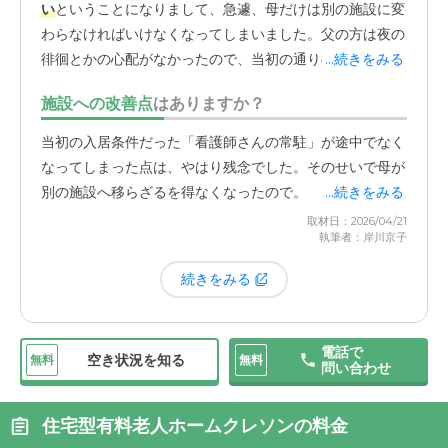
い
ということになりまして、急遽、母だけは別の施設に変
わらなければいけなくなってしまいました。父の方は夜の
徘徊とかの心配がなかったので、当初の通りの内容で大丈
...続きをみる
夫だったんですけど、母だけ別のところに行かなければい
施設への改善点
はありますか？
けなくなったのは残念でした。
当初の入居条件だった「看護師さんの常駐」が途中でなく
父はその後、施設にいる時にインフルエンザになって、そ
なってしまった点は、やはり残念でした。そのせいで母が
のまま入院して亡くなりました。体調を崩した時は昼間だ
別の施設へ移らざるを得なくなったので。
...続きをみる
ったので、すぐに病院へ連絡して救急搬送してもらうな
取材日：2026/04/21
ど、その際の対応はしっかりしていただけました。
執筆者：岸川京子
続きをみる
電話で
空き状況を知る
無料
無料
問い合わせ
住宅型有料老人ホームクレソンの料金