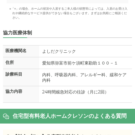
※「○」の場合、ホームの状況や入居するご本人様の状態等によっては、入居のお受け入
れや継続的なサービス提供ができない場合もございます。まずはお気軽にご相談くだ
さい。
協力医療体制
医療機関名
よしだクリニック
住所
愛知県弥富市前ケ須町東勘助１００－１
診療科目
内科、呼吸器内科、アレルギー科、緩和ケア
内科
協力内容
24時間緥急対応の往診（月に2回）
住宅型有料老人ホームクレソンのよくある質問