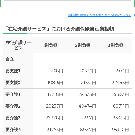
愛西市の年金で入れる老人ホーム特集から探す
「在宅介護サービス」における介護保険自己負担額
在宅介護サー
1割負担
2割負担
3割負担
ビス
自立
-
-
-
要支援1
5168円
10336円
15504円
要支援2
10815円
21631円
32446円
要介護1
17218円
34435円
51653円
要介護2
20237円
40474円
60711円
要介護3
27778円
55557円
83335円
要介護4
31773円
63547円
95320円