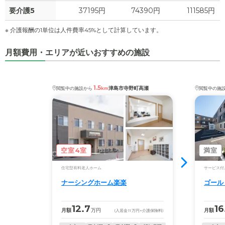
要介護5
37195円
74390円
111585円
※ 介護報酬の1単位は人件費率45%として計算しています。
月額費用・エリアが近いおすすめの施設
1.5
津島市寺野町高瀬
閲覧中の施設から
km
閲覧中の施
空室4室
満室
住宅型有料老人ホーム
サービス付
ナーシングホーム楽楽
ゴール
12.7
16
月額
万円
月額
(入居金
11
万円
+介護保険料)