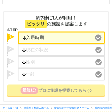
ポート
入居相談：
0120-579-721
（無料）
受付時間：10：00～19：00
約7秒に1人が利用！
・全国10000件の介護施設情報を掲載
ピッタリ
の施設を提案します
幅広い選択肢の中から、条件にあった施設を選ぶ
STEP
ことができます。
1
・こだわりの条件や医療体制から施設を探せる
2
たとえば「カラオケ」「麻雀」が楽しめる施設、
「夫婦入居可」の施設、「看取り可」の施設など、
3
医療・看護体制から施設を探すこともできます。
4
最短1分
プロに施設を提案してもらう
ケアスル 介護
住宅型有料老人ホーム
愛知県の住宅型有料老人ホーム
愛西市の住宅