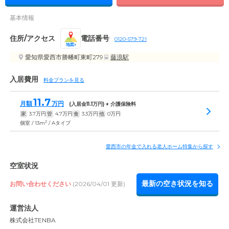
基本情報
住所/アクセス
電話番号
0120-579-721
地図
愛知県愛西市勝幡町東町279
藤浪駅
入居費用
料金プランを見る
11.7
月額
万円
(入居金
11.1
万円) + 介護保険料
家
3.7
万円
管
4.7
万円
食
3.3
万円
他
0
万円
2
個室 / 13m
/ Aタイプ
愛西市の年金で入れる老人ホーム特集から探す
空室状況
最新の空き状況を知る
お問い合わせください
(2026/04/01 更新)
運営法人
株式会社TENBA