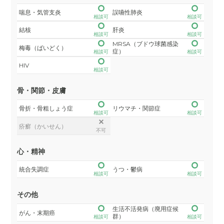
喘息・気管支炎
誤嚥性肺炎
相談可
相談可
結核
肝炎
相談可
相談可
MRSA（ブドウ球菌感染
梅毒（ばいどく）
症）
相談可
相談可
HIV
相談可
骨・関節・皮膚
骨折・骨粗しょう症
リウマチ・関節症
相談可
相談可
疥癬（かいせん）
不可
心・精神
統合失調症
うつ・鬱病
相談可
相談可
その他
生活不活発病（廃用症候
がん・末期癌
群）
相談可
相談可