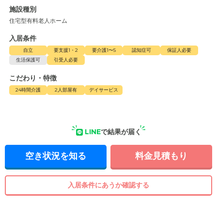
施設種別
住宅型有料老人ホーム
入居条件
自立
要支援1・2
要介護1〜5
認知症可
保証人必要
生活保護可
引受人必要
こだわり・特徴
24時間介護
2人部屋有
デイサービス
LINE
で結果が届く
空き状況を知る
料金見積もり
入居条件にあうか確認する