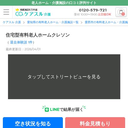
老人ホーム・介護施設の口コミ評判サイト
0120-579-721
掲載施設5万件超
0
受付 10:00〜19:00
土日祝OK
ケアスル 介護
愛知県の有料老人ホーム・介護施設一覧
愛西市の有料老人ホーム・介護施
住宅型有料老人ホームクレソン
（
退去体験談
1
件
）
最終更新日：2026/04/01
LINE
で結果が届く
空き状況を知る
料金見積もり