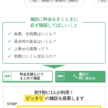
自立
要支援1・2
要介護1〜5
認知症可
自立
施設に料金をきくときに
必ず確認してほしいこと
食費、光熱費はいくら？
退去時の返金はいくら？
上乗せ介護費って？
実際にいくら支払うの？
料金見積もりで
電話で
無料
無料
まとめて確認
問い合わせ
約7秒に1人が利用！
ピッタリ
の施設を提案します
STEP