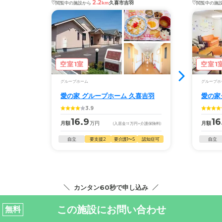
2.2
久喜市吉羽
閲覧中の施設から
km
閲覧中の施
空室1室
空室1
グループホーム
グループホ
愛の家 グループホーム 久喜吉羽
愛の家
3.9
16.9
16
月額
万円
月額
(入居金
11
万円
+介護保険料)
自立
要支援2
要介護1〜5
認知症可
自立
カンタン60秒で申し込み
この施設にお問い合わせ
無料