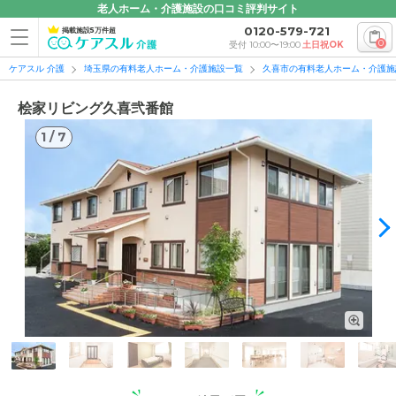
老人ホーム・介護施設の口コミ評判サイト
0120-579-721
掲載施設5万件超
0
受付 10:00〜19:00
土日祝OK
ケアスル 介護
埼玉県の有料老人ホーム・介護施設一覧
久喜市の有料老人ホーム・介護施
桧家リビング久喜弐番館
1
/
7
1
/
7
外観: 階段やスロープに手すりが設置され、植栽やベンチで彩