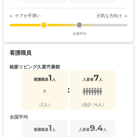
← ケアが手厚い
元気な方向け →
全国平均
看護職員
桧家リビング久喜弐番館
1
7
看護職員
人
入居者
人
:
（2人）
（合計 14人）
全国平均
1
9.4
看護職員
人
入居者
人