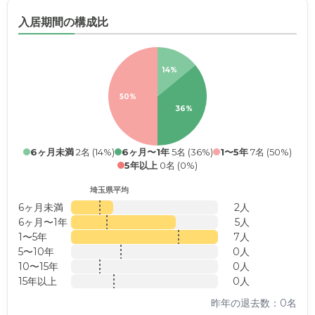
入居期間の構成比
14%
50%
36%
6ヶ月未満
2名 (14%)
6ヶ月〜1年
5名 (36%)
1〜5年
7名 (50%)
5年以上
0名 (0%)
埼玉県平均
6ヶ月未満
2人
6ヶ月〜1年
5人
1〜5年
7人
5〜10年
0人
10〜15年
0人
15年以上
0人
昨年の退去数：0名