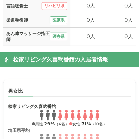
0人
0人
言語聴覚士
リハビリ系
0人
0人
柔道整復師
医療系
あん摩マッサージ指圧
0人
0人
医療系
師
桧家リビング久喜弐番館の入居者情報
男女比
桧家リビング久喜弐番館
29%
71%
男性
（4名）
女性
（10名）
埼玉県平均