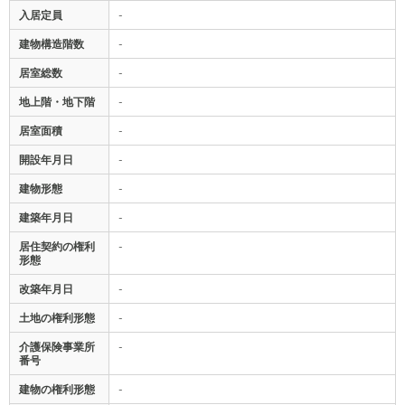
入居定員
-
建物構造階数
-
居室総数
-
地上階・地下階
-
居室面積
-
開設年月日
-
建物形態
-
建築年月日
-
居住契約の権利
-
形態
改築年月日
-
土地の権利形態
-
介護保険事業所
-
番号
建物の権利形態
-