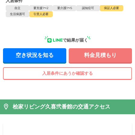
入居条件
自立
要支援1〜2
要介護1〜5
認知症可
保証人必要
生活保護可
引受人必要
LINE
で結果が届く
空き状況を知る
料金見積もり
入居条件にあうか確認する
桧家リビング久喜弐番館の交通アクセス