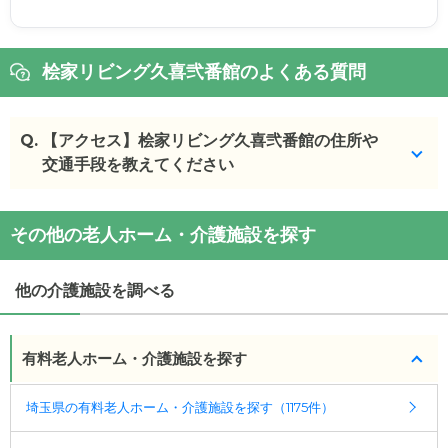
桧家リビング久喜弐番館のよくある質問
Q.
【アクセス】桧家リビング久喜弐番館の住所や
交通手段を教えてください
桧家リビング久喜弐番館
の
交通アクセス
その他の老人ホーム・介護施設を探す
・
住所：
埼玉県
久喜市
本町5-10-25
・
最寄り駅：
他の介護施設を調べる
桧家リビング久喜弐番館
の
交通アクセス
・JR久喜駅又は東武伊勢崎線久喜駅下車、徒歩20分
有料老人ホーム・介護施設を探す
埼玉県の有料老人ホーム・介護施設を探す（1175件）