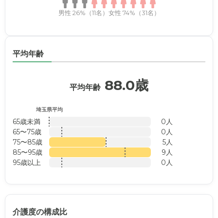
男性 26%（11名）
女性 74%（31名）
平均年齢
88.0歳
平均年齢
埼玉県平均
65歳未満
0人
65〜75歳
0人
75〜85歳
5人
85〜95歳
9人
95歳以上
0人
介護度の構成比