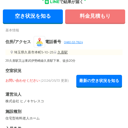
LINE
で結果が届く
られた屋外空間が快適な動線と安らぎを提供します。
空き状況を知る
料金見積もり
基本情報
住所/アクセス
電話番号
0480-53-7824
地図
埼玉県久喜市本町5-10-25
久喜駅
JR久喜駅又は東武伊勢崎線久喜駅下車、徒歩20分
空室状況
最新の空き状況を知る
お問い合わせください
(2026/05/13 更新)
運営法人
株式会社 ヒノキヤレスコ
施設種別
住宅型有料老人ホーム