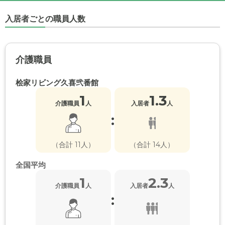
入居者ごとの職員人数
介護職員
桧家リビング久喜弐番館
1
1.3
介護職員
人
入居者
人
:
（合計 11人）
（合計 14人）
全国平均
1
2.3
介護職員
人
入居者
人
: