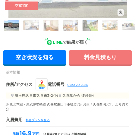
空室1室
外観: JR東北本線・東武伊勢崎線「久喜」駅東口から徒歩7分
ほどの訪問しやすい立地にございます。
LINE
で結果が届く
空き状況を知る
料金見積もり
基本情報
住所/アクセス
電話番号
0480-29-2020
地図
埼玉県久喜市久喜東3-2-14
久喜駅
から 徒歩6分
JR東北本線・東武伊勢崎線 久喜駅東口下車徒歩7分 お車「久喜白岡JCT」より約10
分
入居費用
料金プランを見る
16.9
月額
万円
(入居金
20.0
万円) + 介護保険料