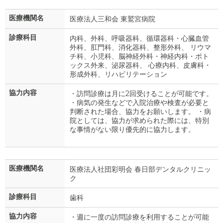
医療機関名
医療法人三和会 東鷲宮病院
診療科目
内科、外科、呼吸器科、循環器科・心臓血管
外科、肛門科、消化器科、整形外科、 リウマ
チ科、小児科、脳神経外科・神経内科・ボト
ックス外来、泌尿器科、 心療内科、皮膚科・
形成外科、リハビリテーション
協力内容
・訪問診療は月に2回受けることが可能です。
・病気の発生などで入院治療や検査が必要と
判断された場合、協力をお願いします。 ・病
院としては、協力が求められた際には、特別
な事情がない限り優先的に協力します。
医療機関名
医療法人社団彩明会 春日部デンタルクリニッ
ク
診療科目
歯科
協力内容
・週に一度の訪問診療を利用することが可能