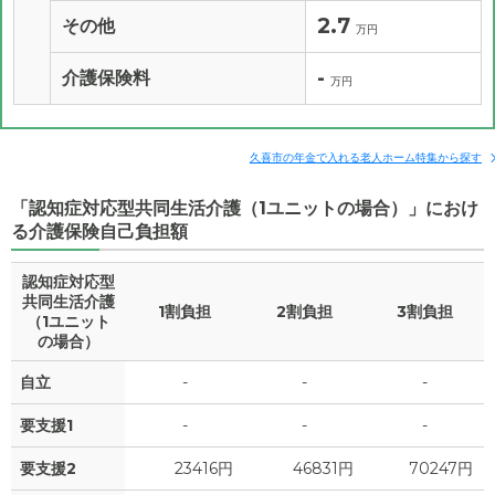
2.7
その他
万円
-
介護保険料
万円
久喜市の年金で入れる老人ホーム特集から探す
「認知症対応型共同生活介護（1ユニットの場合）」におけ
る介護保険自己負担額
認知症対応型
共同生活介護
1割負担
2割負担
3割負担
（1ユニット
の場合）
自立
-
-
-
要支援1
-
-
-
要支援2
23416円
46831円
70247円