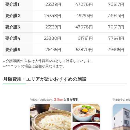
要介護1
23539円
47078円
70617円
要介護2
24648円
49296円
73944円
要介護3
23539円
47078円
70617円
要介護4
25880円
51761円
77641円
要介護5
26435円
52870円
79305円
※ 介護報酬の1単位は人件費率45%として計算しています。
※2ユニットの場合は金額が異なります。
月額費用・エリアが近いおすすめの施設
2.5
久喜市青毛
閲覧中の施設から
km
閲覧中の施