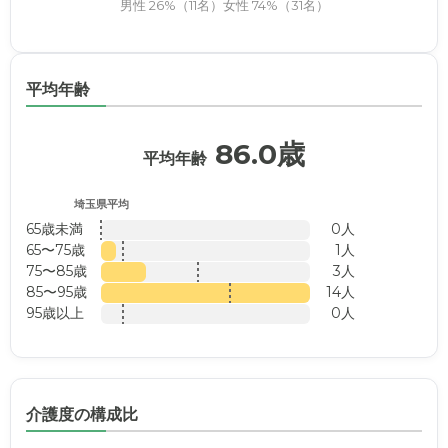
男性 26%（11名）
女性 74%（31名）
平均年齢
86.0歳
平均年齢
埼玉県平均
65歳未満
0人
65〜75歳
1人
75〜85歳
3人
85〜95歳
14人
95歳以上
0人
介護度の構成比