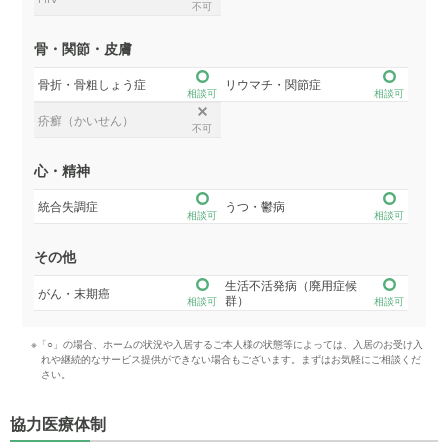
不可
骨・関節・皮膚
骨折・骨粗しょう症
リウマチ・関節症
相談可
相談可
疥癬（かいせん）
不可
心・精神
統合失調症
うつ・鬱病
相談可
相談可
その他
生活不活発病（廃用症候
がん・末期癌
群）
相談可
相談可
※「○」の場合、ホームの状況や入居するご本人様の状態等によっては、入居のお受け入
れや継続的なサービス提供ができない場合もございます。まずはお気軽にご相談くだ
さい。
協力医療体制