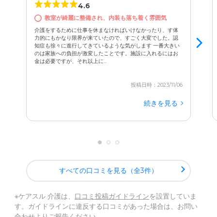
4.6
教室が綺麗に整備され、内装も落ち着く雰囲気
介護をするために仕事を休まなければいけなかったり、す体
力的にもかなり限界が来ていたので、すごく大変でした。認
知症も徐々に進行してきているような気がします 一番大きい
のは家族への負担が激変したことです。施設に入れるにはお
金は必要ですが、それ以上に...
投稿日時：2023/11/06
続きを見る
すべての口コミを見る（全3件）
※ケアスル 介護は、
口コミ投稿ガイドライン
を設置していま
す。ガイドラインに違反する口コミがあった場合は、お問い
合わせよりご報告ください。