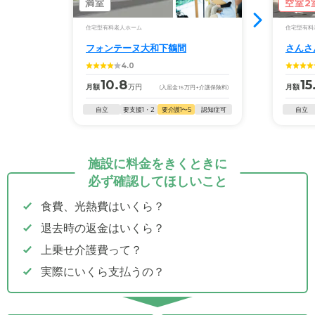
満室
空室2
住宅型有料老人ホーム
住宅型有料
フォンテーヌ大和下鶴間
さんさ
4.0
10.8
15
月額
万円
月額
(入居金
15
万円
+介護保険料)
自立
要支援1・2
要介護1〜5
認知症可
自立
施設に料金をきくときに
必ず確認してほしいこと
食費、光熱費はいくら？
退去時の返金はいくら？
上乗せ介護費って？
実際にいくら支払うの？