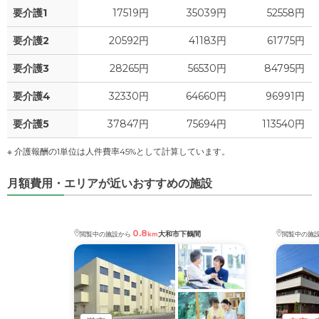
要介護1
17519円
35039円
52558円
要介護2
20592円
41183円
61775円
要介護3
28265円
56530円
84795円
要介護4
32330円
64660円
96991円
要介護5
37847円
75694円
113540円
※ 介護報酬の1単位は人件費率45%として計算しています。
月額費用・エリアが近いおすすめの施設
0.8
大和市下鶴間
閲覧中の施設から
km
閲覧中の施