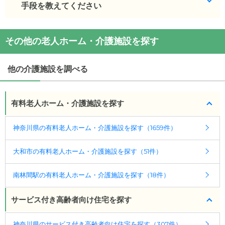
りです。
手段を教えてください
・初期費用が
13.8
万円
・月額費用が
9.6
万円
ミモザ南林間壱番館
の
交通アクセス
その他の老人ホーム・介護施設を探す
・
住所：
神奈川県
大和市
下鶴間
ミモザ南林間壱番館
の対応可能な入居条件は次のと
・
最寄り駅：
おりです。
他の介護施設を調べる
・要介護度：自立、要支援1、要支援2、要介護1、要
ミモザ南林間壱番館
の
交通アクセス
介護2、要介護3、要介護4、要介護5
・電 車： 小田急江ノ島線 南林間 駅から 徒歩 7 分
その他：
有料老人ホーム・介護施設を探す
ケアスル 介護では詳細な
料金プラン
をご確認頂けま
す。詳しくは
こちら
。
神奈川県の有料老人ホーム・介護施設を探す（1659件）
◎ケアスル 介護の3つの特徴
大和市の有料老人ホーム・介護施設を探す（51件）
・経験豊富な入居相談員が完全無料で施設探しをサ
ポート
南林間駅の有料老人ホーム・介護施設を探す（18件）
入居相談：
0120-579-721
（無料）
受付時間：10：00～19：00
サービス付き高齢者向け住宅を探す
・全国10000件の介護施設情報を掲載
神奈川県のサービス付き高齢者向け住宅を探す（307件）