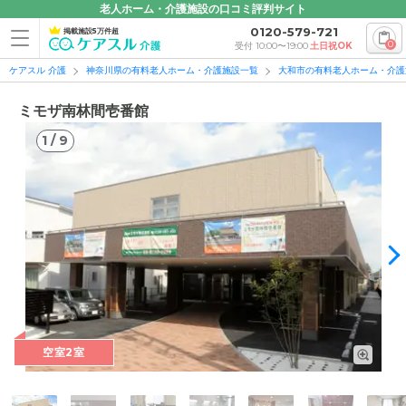
老人ホーム・介護施設の口コミ評判サイト
0120-579-721
掲載施設5万件超
0
受付 10:00〜19:00
土日祝OK
ケアスル 介護
神奈川県の有料老人ホーム・介護施設一覧
大和市の有料老人ホーム・介護
ミモザ南林間壱番館
1
/
9
1
/
9
空室2室