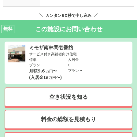
カンタン60秒で申し込み
この施設にお問い合わせ
無料
ミモザ南林間壱番館
サービス付き高齢者向け住宅
標準
入居金
プラン
0
-
月額
9.6
〜
プラン
万円
(入居金
13
〜)
万円
空き状況を知る
料金の総額を見積もり