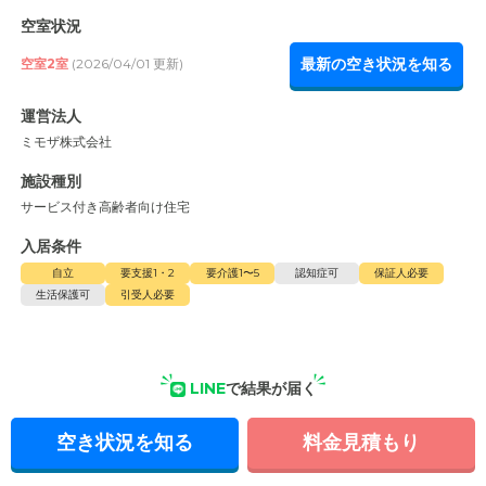
空室状況
最新の空き状況を知る
空室2室
(2026/04/01 更新)
運営法人
ミモザ株式会社
施設種別
サービス付き高齢者向け住宅
入居条件
自立
要支援1・2
要介護1〜5
認知症可
保証人必要
生活保護可
引受人必要
LINE
で結果が届く
空き状況を知る
料金見積もり