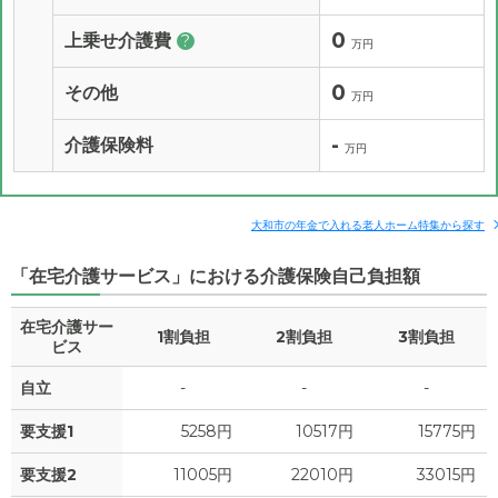
0
上乗せ介護費
?
万円
0
その他
万円
-
介護保険料
万円
大和市の年金で入れる老人ホーム特集から探す
「在宅介護サービス」における介護保険自己負担額
在宅介護サー
1割負担
2割負担
3割負担
ビス
自立
-
-
-
要支援1
5258円
10517円
15775円
要支援2
11005円
22010円
33015円