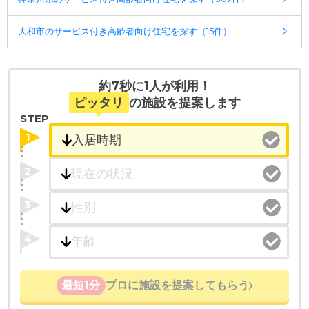
幅広い選択肢の中から、条件にあった施設を選ぶ
ことができます。
大和市のサービス付き高齢者向け住宅を探す（15件）
・こだわりの条件や医療体制から施設を探せる
たとえば「カラオケ」「麻雀」が楽しめる施設、
「夫婦入居可」の施設、「看取り可」の施設など、
約7秒に1人が利用！
医療・看護体制から施設を探すこともできます。
ピッタリ
の施設を提案します
STEP
1
2
3
4
最短1分
プロに施設を提案してもらう