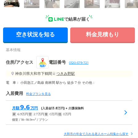
外観: 落ち着いた外観が特徴です。
LINE
で結果が届く
空き状況を知る
料金見積もり
基本情報
住所/アクセス
電話番号
0120-579-721
地図
神奈川県大和市下鶴間
つきみ野駅
電 車： 小田急江ノ島線 南林間 駅から 徒歩 7 分 その他：
入居費用
料金プランを見る
9.6
月額
万円
(入居金
13.8
万円) + 介護保険料
家
6.9
万円
管
2.7
万円
食
0
万円
他
0
万円
2
個室 / 18~18.9m
/ プラン
大和市の年金で入れる老人ホーム特集から探す