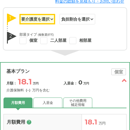
料金の総額を見積もり・お問い合わせ
1
部屋タイプ
(複数選択可)
2
個室
二人部屋
相部屋
基本プラン
個室
18.1
0
月額：
入居金：
万円
万円
介護保険料
（-）
万円を含む
その他費用
月額費用
入居金
補足情報
18.1
月額費用
?
万円