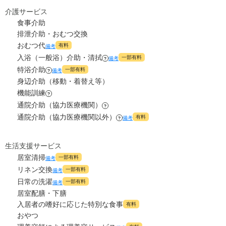
介護サービス
食事介助
排泄介助・おむつ交換
おむつ代
有料
備考
入浴（一般浴）介助・清拭
一部有料
備考
?
特浴介助
一部有料
備考
?
身辺介助（移動・着替え等）
機能訓練
?
通院介助（協力医療機関）
?
通院介助（協力医療機関以外）
有料
備考
?
生活支援サービス
居室清掃
一部有料
備考
リネン交換
一部有料
備考
日常の洗濯
一部有料
備考
居室配膳・下膳
入居者の嗜好に応じた特別な食事
有料
おやつ