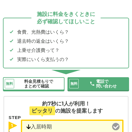
施設に料金をきくときに
必ず確認してほしいこと
食費、光熱費はいくら？
退去時の返金はいくら？
上乗せ介護費って？
実際にいくら支払うの？
料金見積もりで
電話で
無料
無料
まとめて確認
問い合わせ
約7秒に1人が利用！
ピッタリ
の施設を提案します
STEP
1