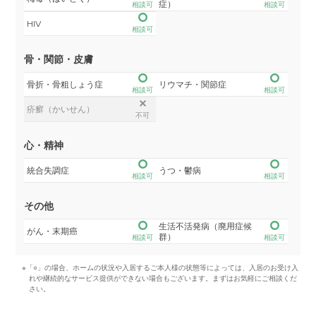
症）
相談可
相談可
HIV
相談可
骨・関節・皮膚
骨折・骨粗しょう症
リウマチ・関節症
相談可
相談可
疥癬（かいせん）
不可
心・精神
統合失調症
うつ・鬱病
相談可
相談可
その他
生活不活発病（廃用症候
がん・末期癌
群）
相談可
相談可
※「○」の場合、ホームの状況や入居するご本人様の状態等によっては、入居のお受け入
れや継続的なサービス提供ができない場合もございます。まずはお気軽にご相談くだ
さい。