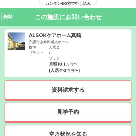
カンタン60秒で申し込み
この施設にお問い合わせ
無料
ALSOKケアホーム真鶴
介護付き有料老人ホーム
標準
入居金
-
プラン
0
プラン
月額
18.1
〜
万円
(入居金
0
〜)
万円
資料請求する
見学予約
空き状況を知る