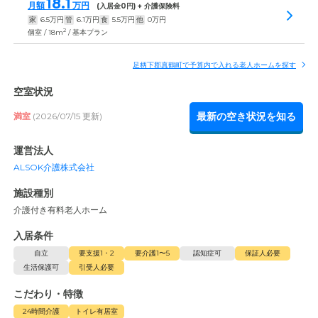
18.1
月額
万円
(入居金
0
円) + 介護保険料
家
6.5
万円
管
6.1
万円
食
5.5
万円
他
0
万円
2
個室 / 18m
/ 基本プラン
足柄下郡真鶴町で予算内で入れる老人ホームを探す
空室状況
最新の空き状況を知る
満室
(2026/07/15 更新)
運営法人
ALSOK介護株式会社
施設種別
介護付き有料老人ホーム
入居条件
自立
要支援1・2
要介護1〜5
認知症可
保証人必要
生活保護可
引受人必要
こだわり・特徴
24時間介護
トイレ有居室