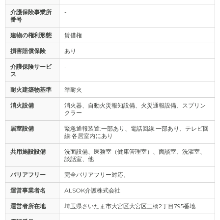
介護保険事業所
-
番号
建物の権利形態
賃借権
損害賠償保険
あり
介護保険サービ
-
ス
耐火建築物基準
準耐火
消火設備
消火器、自動火災報知設備、火災通報設備、スプリン
クラー
居室設備
緊急通報装置:一部あり、電話回線:一部あり、テレビ回
線:各居室内にあり
共用施設設備
洗面設備、医務室（健康管理室）、面談室、洗濯室、
談話室、他
バリアフリー
完全バリアフリー対応。
運営事業者名
ALSOK介護株式会社
運営者所在地
埼玉県さいたま市大宮区大宮区三橋2丁目795番地