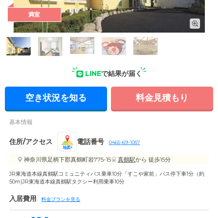
満室
外観: 黄色い壁が美しい外観です。また、ワイヤークラフトを
設置するなどの工夫もしております。
LINE
で結果が届く
空き状況を知る
料金見積もり
基本情報
住所/アクセス
電話番号
0465-69-1057
地図
神奈川県足柄下郡真鶴町岩775-15
真鶴駅
から 徒歩15分
JR東海道本線真鶴駅コミュニティバス乗車10分「すこや家前」バス停下車1分（約
50m)JR東海道本線真鶴駅タクシー利用乗車10分
入居費用
料金プランを見る