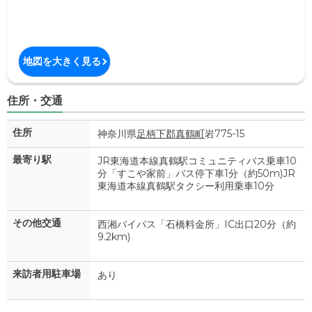
地図を大きく見る
住所・交通
住所
神奈川県
足柄下郡真鶴町
岩775-15
最寄り駅
JR東海道本線真鶴駅コミュニティバス乗車10
分「すこや家前」バス停下車1分（約50m)JR
東海道本線真鶴駅タクシー利用乗車10分
その他交通
西湘バイパス「石橋料金所」IC出口20分（約
9.2km)
来訪者用駐車場
あり