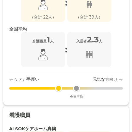
:
（合計 22人）
（合計 39人）
全国平均
1
2.3
介護職員
人
入居者
人
:
← ケアが手厚い
元気な方向け →
全国平均
看護職員
ALSOKケアホーム真鶴