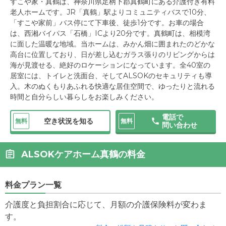
すこや家・真鶴は、神奈川県足柄下郡真鶴町にある介護付き有料
老人ホームです。JR「真鶴」駅よりコミュニティバスで10分、
「すこや家前」バス停にて下車後、徒歩1分です。お車の場合
は、西湘バイパス「石橋」ICより20分です。真鶴町は、相模湾
に面した温暖な地域。当ホームは、みかん畑に囲まれたのどかな
高台に位置しており、日が差し込むガラス張りのリビングからは
海が見渡せる、絶好のロケーションになっています。全40室の
居室には、トイレと洗面台、そしてALSOKのセキュリティも導
入。木のぬくもりあふれる快適な居住空間で、ゆったりと流れる
時間と自分らしい暮らしをお楽しみください。
電話で
空き状況を知る
無料
無料
問い合わせ
ALSOKケアホーム真鶴の料金
料金プラン一覧
介護度と負担割合に応じて、月額の介護保険料が変わま
す。