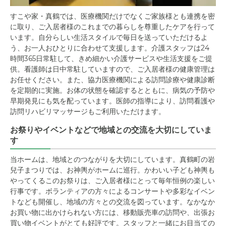
すこや家・真鶴では、医療機関だけでなくご家族様とも連携を密
に取り、ご入居者様のこれまでの暮らしを尊重したケアを行って
います。自分らしい生活スタイルで毎日を送っていただけるよ
う、お一人おひとりに合わせて支援します。介護スタッフは24
時間365日常駐して、きめ細かい介護サービスや生活支援をご提
供。看護師は日中常駐していますので、ご入居者様の健康管理は
お任せください。また、協力医療機関による訪問診療や健康診断
を定期的に実施。お体の状態を確認するとともに、病気の予防や
早期発見にも気を配っています。医師の指導により、訪問看護や
訪問リハビリマッサージもご利用いただけます。
お祭りやイベントなどで地域との交流を大切にしていま
す
当ホームは、地域とのつながりを大切にしています。真鶴町の岩
兒子まつりでは、お神輿がホームに巡行。かわいい子ども神輿も
やってくるこのお祭りは、ご入居者様にとって毎年恒例の楽しい
行事です。ボランティアの方々によるコンサートや多彩なイベン
トなども開催し、地域の方々との交流を図っています。なかなか
お買い物に出かけられない方には、移動販売車の訪問や、出張お
買い物イベントがとても好評です。スタッフと一緒にお目当ての