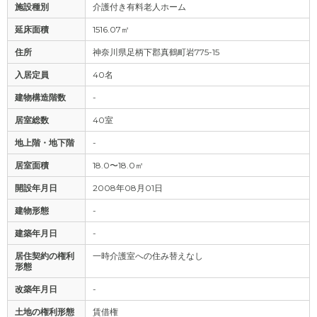
施設種別
介護付き有料老人ホーム
延床面積
1516.07㎡
住所
神奈川県足柄下郡真鶴町岩775-15
入居定員
40名
建物構造階数
-
居室総数
40室
地上階・地下階
-
居室面積
18.0〜18.0㎡
開設年月日
2008年08月01日
建物形態
-
建築年月日
-
居住契約の権利
一時介護室への住み替えなし
形態
改築年月日
-
土地の権利形態
賃借権