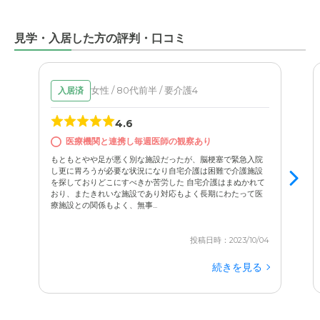
見学・入居した方の評判・口コミ
女性 / 80代前半 / 要介護4
入居済
4.6
医療機関と連携し毎週医師の観察あり
もともとやや足が悪く別な施設だったが、脳梗塞で緊急入院
し更に胃ろうが必要な状況になり自宅介護は困難で介護施設
を探しておりどこにすべきか苦労した 自宅介護はまぬかれて
おり、またきれいな施設であり対応もよく長期にわたって医
療施設との関係もよく、無事...
投稿日時：2023/10/04
続きを見る