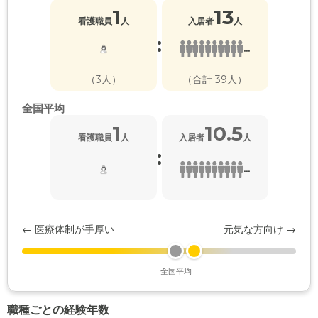
1
13
看護職員
人
入居者
人
:
...
（3人）
（合計 39人）
全国平均
1
10.5
看護職員
人
入居者
人
:
...
← 医療体制が手厚い
元気な方向け →
全国平均
職種ごとの経験年数