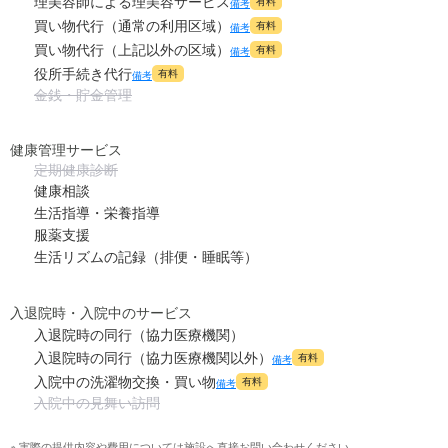
理美容師による理美容サービス
有料
備考
買い物代行（通常の利用区域）
有料
備考
買い物代行（上記以外の区域）
有料
備考
役所手続き代行
有料
備考
金銭・貯金管理
健康管理サービス
定期健康診断
健康相談
生活指導・栄養指導
服薬支援
生活リズムの記録（排便・睡眠等）
入退院時・入院中のサービス
入退院時の同行（協力医療機関）
入退院時の同行（協力医療機関以外）
有料
備考
入院中の洗濯物交換・買い物
有料
備考
入院中の見舞い訪問
※ 実際の提供内容や費用については施設へ直接お問い合わせください。