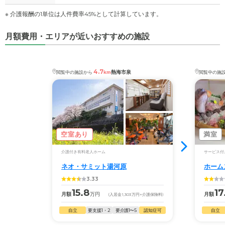
※ 介護報酬の1単位は人件費率45%として計算しています。
月額費用・エリアが近いおすすめの施設
4.7
熱海市泉
閲覧中の施設から
km
閲覧中の施
空室あり
満室
介護付き有料老人ホーム
サービス付
ネオ・サミット湯河原
ホーム
3.33
15.8
17
月額
万円
月額
(入居金
1,303
万円
+介護保険料)
自立
要支援1・2
要介護1〜5
認知症可
自立