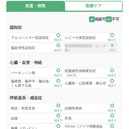
疾患・病気
医療ケア
相談可
不可
認知症
アルツハイマー型認知症
レビー小体型認知症
相談可
相談可
前頭側頭型認知症（ピック
脳血管性認知症
病）
相談可
不可
心臓・血管・神経
筋萎縮性側索硬化症
パーキンソン病
（ALS）
相談可
相談可
脳梗塞・脳卒中・脳出血・
心臓病・心筋梗塞・狭心症
くも膜下出血
相談可
相談可
呼吸器系・感染症
喘息・気管支炎
誤嚥性肺炎
相談可
相談可
結核
肝炎
相談可
相談可
MRSA（ブドウ球菌感染
梅毒（ばいどく）