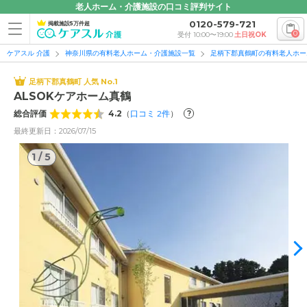
老人ホーム・介護施設の口コミ評判サイト
0120-579-721
掲載施設5万件超
0
受付 10:00〜19:00
土日祝OK
ケアスル 介護
神奈川県の有料老人ホーム・介護施設一覧
足柄下郡真鶴町の有料老人ホー
足柄下郡真鶴町 人気 No.1
ALSOKケアホーム真鶴
総合評価
4.2
（
口コミ
2
件
）
?
最終更新日：2026/07/15
1
/
5
1
/
5