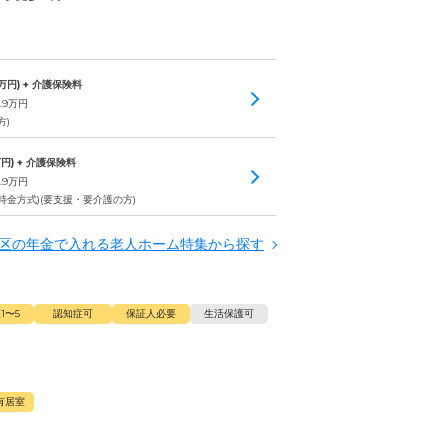
万円) + 介護保険料
.9
万円
方)
円) + 介護保険料
.9
万円
一時金方式)(要支援・要介護の方)
区の年金で入れる老人ホーム特集から探す
1〜5
認知症可
保証人必要
生活保護可
有居室