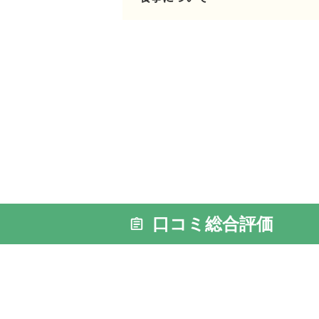
外観: 当
携帯ショ
口コミ総合評価