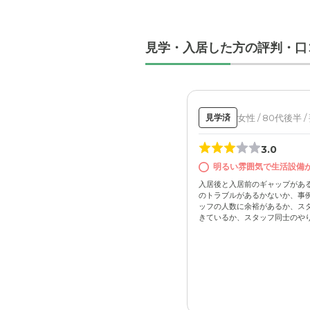
見学・入居した方の評判・口
女性 / 80代後半 /
見学済
3.0
明るい雰囲気で生活設備
入居後と入居前のギャップがあ
のトラブルがあるかないか、事例
ッフの人数に余裕があるか、ス
きているか、スタッフ同士のやりと