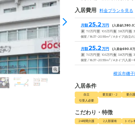
入居費用
料金プランを見る
25.2
月額
万円
(入居金
1,380.0
家
7.0
万円
管
10.5
万円
食
3.8
万円
他
3
2
個室 / 18.37~20.93m
/ Aタイプ(自立の
25.2
月額
万円
(入居金
690.0
万
家
7.0
万円
管
10.5
万円
食
3.8
万円
他
3
2
個室 / 18.37~20.93m
/ Aタイプ(入居
横浜市磯子
入居条件
自立
要支援1・2
要介護
引受人必要
こだわり・特徴
24時間介護
2人部屋有
トイレ