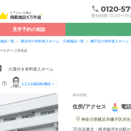
0120-57
ケアスル 介護は
受付時間 10:00〜19:
掲載施設5万件超
見学予約の相談
護施設一覧
横浜市の有料老人ホーム・介護施設一覧
磯子区の有料老人ホーム
ーステージ洋光台
台
介護付き有料老人ホーム
?
ケアマネ相談員の解説
基本情報
住所/アクセス
電
地図
神奈川県横浜市磯子区洋光台5
JR京浜東北・根岸線洋光台駅か