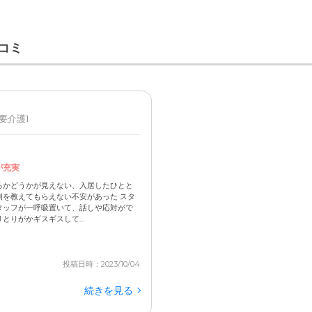
コミ
 要介護1
が充実
るかどうかが見えない、入居したひとと
を教えてもらえない不安があった スタ
タッフが一呼吸置いて、話しや応対がで
りがかギスギスして...
投稿日時：2023/10/04
続きを見る