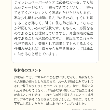
ティッシュペーパーやケアに必要なガーゼ、すり切
れたジャージなど、「買ってきてください」「持っ
てきてください」という連絡がたびたび入ります。
私は少し離れた場所に住んでいるため、すぐに対応
することが難しく、近くに住む弟と協力してなんと
か対応しているのが現状です。もちろん、必要なも
のであることは理解していますし、介護保険の範囲
外であることも承知の上ですが、施設側でこれらを
代理で購入し、費用として請求してもらえるような
仕組みがあれば、遠方から見守る家族としては非常
に助かるなと感じています。
取材者のコメント
お電話口では、ご両親のことを思いやりながら、施設探しか
ら入居後の細々とした対応まで、お一人で懸命に対応されて
きたご様子がひしひしと伝わってきました。特に、施設に入
れたら終わりではなく、消耗品の買い出しなどで頻繁に連絡
が来るというお話は、これから施設を探す方々にとって非常
にリアルで参考になる視点だと感じました。率直に、そして
丁寧にお話しいただき、誠にありがとうございました。