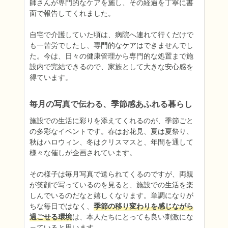
師さんが専門的なケアを施し、その経過を丁寧に書
面で報告してくれました。

自宅で介護していた頃は、病院へ連れて行くだけで
も一苦労でしたし、専門的なケアはできませんでし
た。今は、日々の健康管理から専門的な処置まで施
設内で完結できるので、家族として大きな安心感を
得ています。
毎月の写真で伝わる、季節感あふれる暮らし
施設での生活に彩りを添えてくれるのが、季節ごと
の多彩なイベントです。春はお花見、夏は夏祭り、
秋はハロウィン、冬はクリスマスと、年間を通して
様々な催しが企画されています。

その様子は毎月写真で送られてくるのですが、両親
が笑顔で写っているのを見ると、施設での生活を楽
しんでいるのだなと嬉しくなります。単調になりが
ちな毎日ではなく、
季節の移り変わりを感じながら
過ごせる環境
は、本人たちにとっても良い刺激にな
っていると思います。