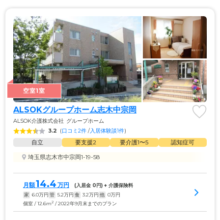
空室1室
ALSOKグループホーム志木中宗岡
ALSOK介護株式会社
グループホーム
3.2
(
口コミ2件
 /
入居体験談1件
)
自立
要支援2
要介護1〜5
認知症可
埼玉県志木市中宗岡1-19-58
14.4
月額
万円
(入居金 
0
円) + 介護保険料
家
6.0
万円
管
5.2
万円
食
3.2
万円
他
0
万円
2
個室 / 12.6m
/ 2022年9月末までのプラン