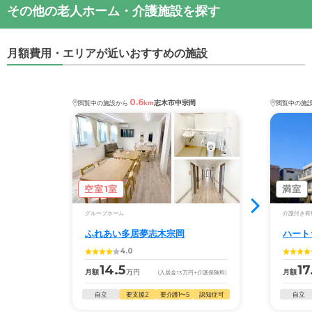
その他の老人ホーム・介護施設を探す
月額費用・エリアが近いおすすめの施設
0.6
志木市中宗岡
閲覧中の施設から
km
閲覧中の施
空室1室
満室
グループホーム
介護付き有
ふれあい多居夢志木宗岡
ハート
4.0
14.5
17
月額
万円
月額
(入居金
13
万円
+介護保険料)
自立
要支援2
要介護1〜5
認知症可
自立