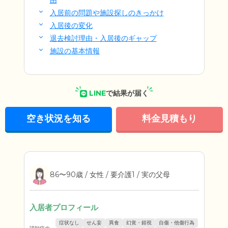
由
入居前の問題や施設探しのきっかけ
入居後の変化
退去検討理由・入居後のギャップ
施設の基本情報
LINE
で結果が届く
空き状況を知る
料金見積もり
86〜90歳 / 女性 / 要介護1 / 実の父母
入居者プロフィール
症状なし
せん妄
異食
幻覚・錯視
自傷・他傷行為