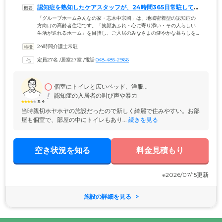
認知症を熟知したケアスタッフが、24時間365日常駐してい
ます
「グループホームみんなの家・志木中宗岡」は、地域密着型の認知症の
方向けの高齢者住宅です。「笑顔あふれ・心に寄り添い・その人らしい
生活が送れるホーム」を目指し、ご入居のみなさまの健やかな暮らしを
サポート。認知症ケアに精通したケアスタッフが24時間365日常駐してお
24時間介護士常駐
り、家庭的な環境づくりに注力しています。スタッフは、グループ担当
制で配置。認知症の方が共同生活を営んでいくうえで、信頼のもと安心
定員27名
 /
居室27室
 /
電話
048-485-2966
して生活していただけるように配慮しています。馴染みのスタッフと、
毎日顔を合わせるメンバーとともに、楽しく充実した毎日をお過ごしく
ださい。
個室にトイレと広いベッド、洋服...
認知症の入居者の叫び声や暴力
3.4
当時親切ホヤホヤの施設だったので新しく綺麗で住みやすい。お部
屋も個室で、部屋の中にトイレもあり...
 続きを見る
空き状況を知る
料金見積もり
※2026/07/15更新
施設の詳細を見る