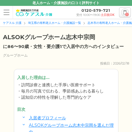
老人ホーム・介護施設の口コミ評判サイト
0120-579-721
掲載施設5万件超
0
受付 10:00〜19:00
土日祝OK
ケアスル 介護
埼玉県の有料老人ホーム・介護施設一覧
志木市の有料老人ホーム・介護施
ALSOKグループホーム志木中宗岡
に86〜90歳・女性・要介護1で入居中の方へのインタビュー
グループホーム
投稿日：2026/02/18
入居した理由は...
訪問診療と連携した手厚い医療サポート
毎月の写真で伝わる、季節感あふれる暮らし
認知症の特性を理解した専門的なケア
目次
入居者プロフィール
ALSOKグループホーム志木中宗岡を選んだ理