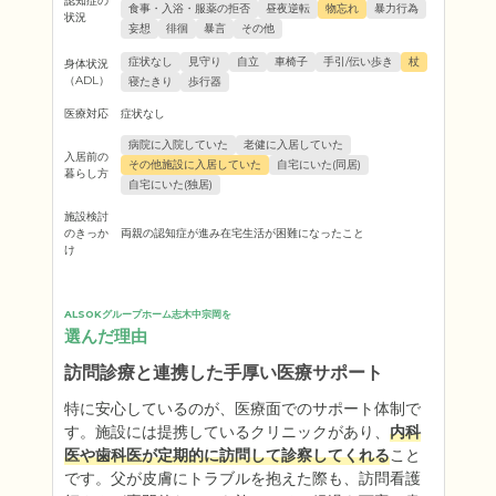
認知症の
食事・入浴・服薬の拒否
昼夜逆転
物忘れ
暴力行為
状況
妄想
徘徊
暴言
その他
症状なし
見守り
自立
車椅子
手引/伝い歩き
杖
身体状況
（ADL）
寝たきり
歩行器
医療対応
症状なし
病院に入院していた
老健に入居していた
入居前の
その他施設に入居していた
自宅にいた(同居)
暮らし方
自宅にいた(独居)
施設検討
のきっか
両親の認知症が進み在宅生活が困難になったこと
け
ALSOKグループホーム志木中宗岡を
選んだ理由
訪問診療と連携した手厚い医療サポート
特に安心しているのが、医療面でのサポート体制で
す。施設には提携しているクリニックがあり、
内科
医や歯科医が定期的に訪問して診察してくれる
こと
です。父が皮膚にトラブルを抱えた際も、訪問看護