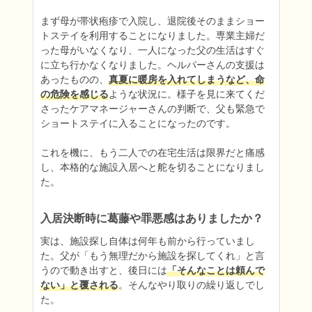
まず母が帯状疱疹で入院し、退院後そのままショー
トステイを利用することになりました。専業主婦だ
った母がいなくなり、一人になった父の生活はすぐ
に立ち行かなくなりました。ヘルパーさんの支援は
あったものの、
真夏に暖房を入れてしまうなど、命
の危険を感じる
ような状況に。様子を見に来てくだ
さったケアマネージャーさんの判断で、父も緊急で
ショートステイに入ることになったのです。

これを機に、もう二人での在宅生活は限界だと痛感
し、本格的な施設入居へと舵を切ることになりまし
た。
入居決断時に葛藤や罪悪感はありましたか？
実は、施設探し自体は何年も前から行っていまし
た。父が「もう無理だから施設を探してくれ」と言
うので動き出すと、後日には
「そんなことは頼んで
ない」と覆される
。そんなやり取りの繰り返しでし
た。
