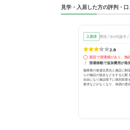
見学・入居した方の評判・口
男性 / 80代後半 
入居済
2.8
新設で清潔感があり、施
部屋移動で追加費用が発
脳梗塞の後遺症悪化と施設に馴染
らの施設の脱走などをする心配 
自由になり施設階下に個別部屋
要求などがなくなり、体調の悪化に