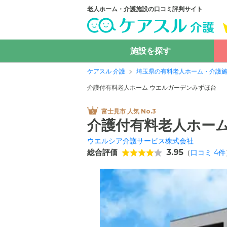
老人ホーム・介護施設の口コミ評判サイト
施設を探す
ケアスル 介護
埼玉県の有料老人ホーム・介護
介護付有料老人ホーム ウエルガーデンみずほ台
富士見市 人気 No.3
介護付有料老人ホーム
ウエルシア介護サービス株式会社
総合評価
3.95
（
口コミ
4
件