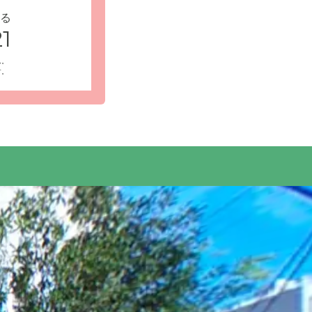
る
1
ん。
す。
「みずほ
受付・エントランス: ウエルガーデンみずほ台
いすでも出入りしやすい設計なのが特徴です。