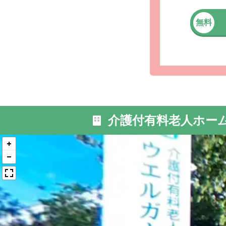
無料
外観: ウ
台」駅より
介護付有料老人ホー