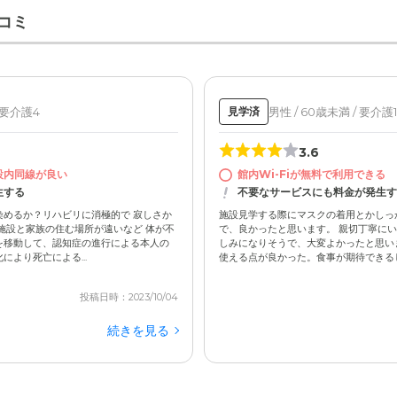
コミ
/ 要介護4
男性 / 60歳未満 / 要介護1
見学済
3.6
設内同線が良い
館内Wi-Fiが無料で利用できる
生する
不要なサービスにも料金が発生す
めるか？リハビリに消極的で 寂しさか
施設見学する際にマスクの着用とかしっ
施設と家族の住む場所が遠いなど 体が不
で、良かったと思います。 親切丁寧に
を移動して、認知症の進行による本人の
しみになりそうで、大変よかったと思いま
より死亡による...
使える点が良かった。食事が期待できるし、
投稿日時：2023/10/04
続きを見る