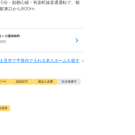
10分・副都心線・有楽町線直通運転で、都
駅東口から800m
) + 介護保険料
万円
士見市で予算内で入れる老人ホームを探す
1〜5
認知症可
保証人必要
生活保護可
有居室