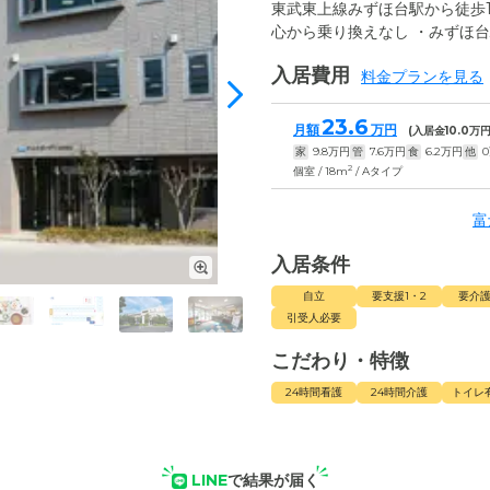
東武東上線みずほ台駅から徒歩
心から乗り換えなし ・みずほ台
入居費用
料金プランを見る
23.6
月額
万円
(入居金
10.0
万円
家
9.8
万円
管
7.6
万円
食
6.2
万円
他
0
2
個室 / 18m
/ Aタイプ
富
入居条件
自立
要支援1・2
要介護
引受人必要
こだわり・特徴
24時間看護
24時間介護
トイレ
LINE
で結果が届く