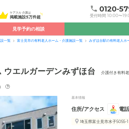
0120-57
ケアスル 介護は
受付時間 10:00〜19:
掲載施設5万件超
見学予約の相談
施設一覧
富士見市の有料老人ホーム・介護施設一覧
みずほ台駅の有料老人ホ
 ウエルガーデンみずほ台
介護付き有料
）
?
基本情報
住所/アクセス
電
地図
埼玉県富士見市水子5055-1