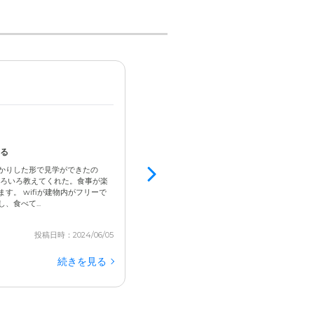
男性 / 80代後半 / 要介護1
入居済
4.8
スタッフが良い、24時間看護師が常駐
る
車で施設を出る時、右側の車が見づらい
かりした形で見学ができたの
私の自宅からも近く、スタッフが親切で、入居
いろいろ教えてくれた。食事が楽
したところ、素早く対応してくれた。また、好
す。 wifiが建物内がフリーで
購入をお願いしていたが、近くのスーパーにな
食べて...
れた。 残念なことについて、印象的な出来こともな
投稿日時：2024/06/05
続きを見る