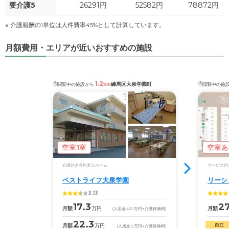
要介護5
26291円
52582円
78872円
※ 介護報酬の1単位は人件費率45%として計算しています。
月額費用・エリアが近いおすすめの施設
1.2
練馬区大泉学園町
閲覧中の施設から
km
閲覧中の施
空室1室
空室あ
介護付き有料老人ホーム
サービス付
ベストライフ大泉学園
リーシ
3.13
17.3
27
月額
万円
月額
(入居金
430
万円
+介護保険料)
22.3
自立
月額
万円
(入居金
0
万円
+介護保険料)