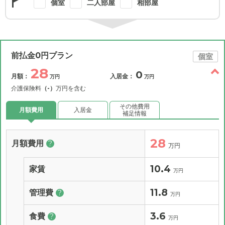
個室
二人部屋
相部屋
前払金0円プラン
個室
28
0
月額：
入居金：
万円
万円
介護保険料
（-）
万円を含む
その他費用
月額費用
入居金
補足情報
28
月額費用
?
万円
10.4
家賃
万円
11.8
管理費
?
万円
3.6
食費
?
万円