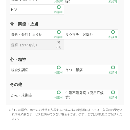
症）
相談可
相談可
HIV
相談可
骨・関節・皮膚
骨折・骨粗しょう症
リウマチ・関節症
相談可
相談可
疥癬（かいせん）
不可
心・精神
統合失調症
うつ・鬱病
相談可
相談可
その他
生活不活発病（廃用症候
がん・末期癌
群）
相談可
相談可
※「○」の場合、ホームの状況や入居するご本人様の状態等によっては、入居のお受け入
れや継続的なサービス提供ができない場合もございます。まずはお気軽にご相談くだ
さい。