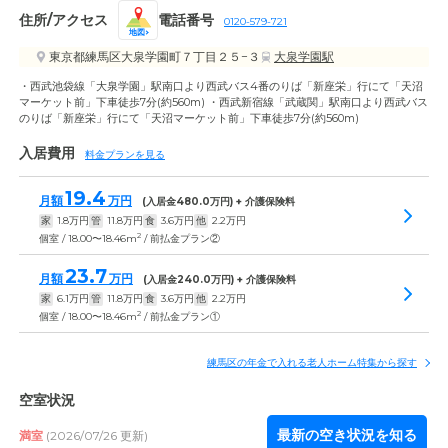
住所/アクセス
電話番号
0120-579-721
地図
東京都練馬区大泉学園町７丁目２５−３
大泉学園駅
・西武池袋線「大泉学園」駅南口より西武バス4番のりば「新座栄」行にて「天沼
マーケット前」下車徒歩7分(約560m) ・西武新宿線「武蔵関」駅南口より西武バス
のりば「新座栄」行にて「天沼マーケット前」下車徒歩7分(約560m)
入居費用
料金プランを見る
19.4
月額
万円
(入居金
480.0
万円) + 介護保険料
家
1.8
万円
管
11.8
万円
食
3.6
万円
他
2.2
万円
2
個室 / 18.00〜18.46m
/ 前払金プラン②
23.7
月額
万円
(入居金
240.0
万円) + 介護保険料
家
6.1
万円
管
11.8
万円
食
3.6
万円
他
2.2
万円
2
個室 / 18.00〜18.46m
/ 前払金プラン①
練馬区の年金で入れる老人ホーム特集から探す
空室状況
最新の空き状況を知る
満室
(2026/07/26 更新)