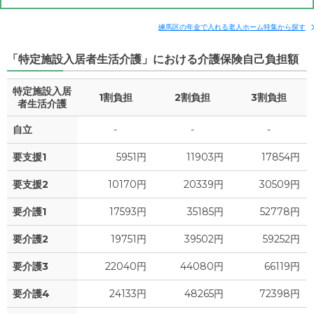
6.1
その他費用
家賃
月額費用
入居金
万円
補足情報
練馬区の年金で入れる老人ホーム特集から探す
11.8
管理費
?
万円
「特定施設入居者生活介護」における介護保険自己負担額
19.4
月額費用
?
万円
3.6
食費
?
万円
特定施設入居
1割負担
2割負担
3割負担
1.8
家賃
者生活介護
万円
0
水道・光熱費
万円
自立
-
-
-
11.8
管理費
?
万円
2.2
上乗せ介護費
?
万円
要支援1
5951円
11903円
17854円
3.6
食費
?
万円
0
その他
要支援2
10170円
20339円
30509円
万円
0
水道・光熱費
万円
要介護1
17593円
35185円
52778円
-
介護保険料
万円
2.2
上乗せ介護費
?
万円
要介護2
19751円
39502円
59252円
0
要介護3
22040円
44080円
66119円
その他
万円
要介護4
24133円
48265円
72398円
-
介護保険料
万円