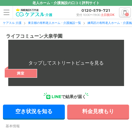
老人ホーム・介護施設の口コミ評判サイト
0120-579-721
掲載施設5万件超
0
受付 10:00〜19:00
土日祝OK
ケアスル 介護
東京都の有料老人ホーム・介護施設一覧
練馬区の有料老人ホーム・介護施
ライフコミューン大泉学園
満室
LINE
で結果が届く
空き状況を知る
料金見積もり
基本情報