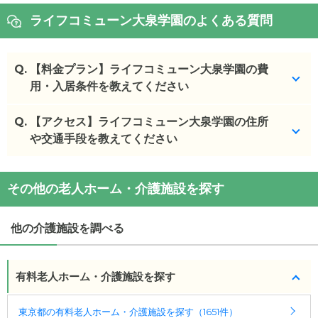
ライフコミューン大泉学園のよくある質問
Q.
【料金プラン】ライフコミューン大泉学園の費
用・入居条件を教えてください
Q.
ライフコミューン大泉学園
【アクセス】ライフコミューン大泉学園の住所
の入居金・月額料金は次
のとおりです。
や交通手段を教えてください
・初期費用が
0
〜
480
万円
・月額費用が
19.4
〜
28
万円
ライフコミューン大泉学園
の
交通アクセス
その他の老人ホーム・介護施設を探す
・
住所：
東京都
練馬区
大泉学園町７丁目２５−３
ライフコミューン大泉学園
の対応可能な入居条件は
・
最寄り駅：
大泉学園駅
3.1km
武蔵関駅
5.6km
次のとおりです。
他の介護施設を調べる
・要介護度：自立、要支援1、要支援2、要介護1、要
ライフコミューン大泉学園
の
交通アクセス
介護2、要介護3、要介護4、要介護5
・・西武池袋線「大泉学園」駅南口より西武バス4番
・認知症：受け入れ可
のりば「新座栄」行にて「天沼マーケット前」下車
有料老人ホーム・介護施設を探す
徒歩7分(約560m) ・西武新宿線「武蔵関」駅南口よ
ケアスル 介護では詳細な
料金プラン
をご確認頂けま
り西武バスのりば「新座栄」行にて「天沼マーケッ
東京都の有料老人ホーム・介護施設を探す（1651件）
す。詳しくは
こちら
。