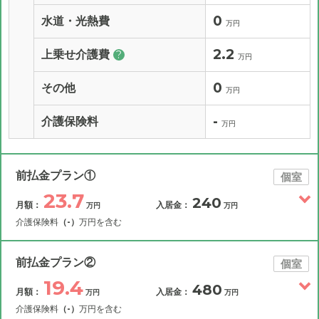
0
水道・光熱費
万円
2.2
上乗せ介護費
?
万円
0
その他
万円
-
介護保険料
万円
前払金プラン①
個室
23.7
240
月額：
入居金：
万円
万円
介護保険料
（-）
万円を含む
その他費用
月額費用
入居金
補足情報
前払金プラン②
個室
19.4
480
月額：
入居金：
万円
万円
23.7
月額費用
?
万円
介護保険料
（-）
万円を含む