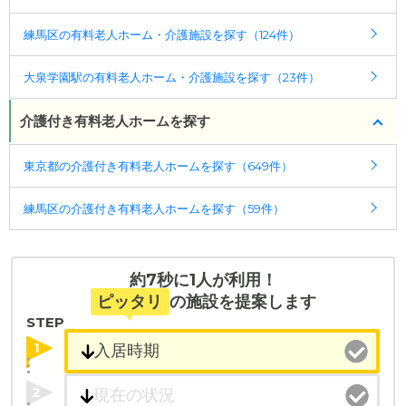
ト前」下車徒歩7分(約560m)
練馬区の有料老人ホーム・介護施設を探す（124件）
◎ケアスル 介護の3つの特徴
・経験豊富な入居相談員が完全無料で施設探しをサ
大泉学園駅の有料老人ホーム・介護施設を探す（23件）
ポート
入居相談：
0120-579-721
（無料）
介護付き有料老人ホームを探す
受付時間：10：00～19：00
東京都の介護付き有料老人ホームを探す（649件）
・全国10000件の介護施設情報を掲載
幅広い選択肢の中から、条件にあった施設を選ぶ
練馬区の介護付き有料老人ホームを探す（59件）
ことができます。
・こだわりの条件や医療体制から施設を探せる
たとえば「カラオケ」「麻雀」が楽しめる施設、
約7秒に1人が利用！
「夫婦入居可」の施設、「看取り可」の施設など、
ピッタリ
の施設を提案します
医療・看護体制から施設を探すこともできます。
STEP
1
2