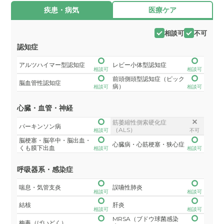
疾患・病気
医療ケア
相談可
不可
認知症
アルツハイマー型認知症
レビー小体型認知症
相談可
相談可
前頭側頭型認知症（ピック
脳血管性認知症
病）
相談可
相談可
心臓・血管・神経
筋萎縮性側索硬化症
パーキンソン病
（ALS）
相談可
不可
脳梗塞・脳卒中・脳出血・
心臓病・心筋梗塞・狭心症
くも膜下出血
相談可
相談可
呼吸器系・感染症
喘息・気管支炎
誤嚥性肺炎
相談可
相談可
結核
肝炎
相談可
相談可
MRSA（ブドウ球菌感染
梅毒（ばいどく）