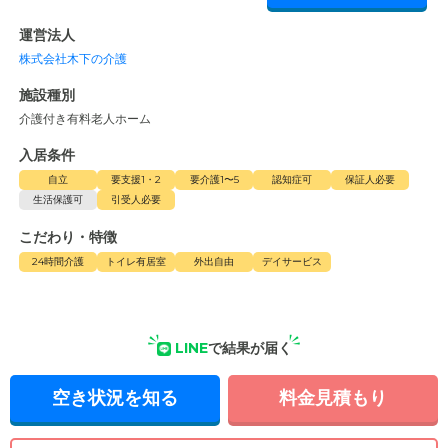
運営法人
株式会社木下の介護
施設種別
介護付き有料老人ホーム
入居条件
自立
要支援1・2
要介護1〜5
認知症可
保証人必要
生活保護可
引受人必要
こだわり・特徴
24時間介護
トイレ有居室
外出自由
デイサービス
LINE
で結果が届く
空き状況を知る
料金見積もり