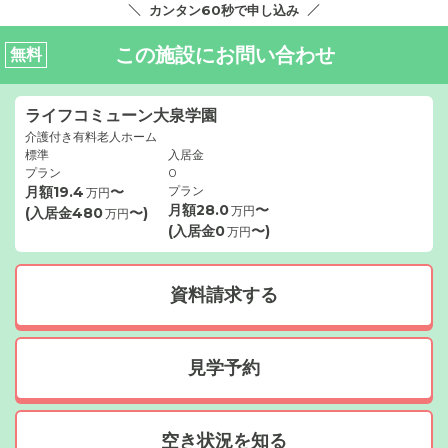
カンタン60秒で申し込み
この施設にお問い合わせ
無料
ライフコミューン大泉学園
介護付き有料老人ホーム
標準
入居金
プラン
0
月額
19.4
〜
プラン
万円
月額
28.0
〜
万円
(入居金
480
〜)
万円
(入居金
0
〜)
万円
資料請求する
見学予約
空き状況を知る