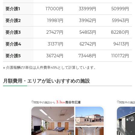
0
水道・光熱費
万円
要介護1
17000円
33999円
50999円
-
介護保険料
万円
0
上乗せ介護費
?
万円
要介護2
19981円
39962円
59943円
0
要介護3
27427円
54853円
82280円
その他
万円
要介護4
31371円
62742円
94113円
-
介護保険料
万円
要介護5
36724円
73448円
110172円
※ 介護報酬の1単位は人件費率45%として計算しています。
月額費用・エリアが近いおすすめの施設
3.1
熊谷市広瀬
閲覧中の施設から
km
閲覧中の施