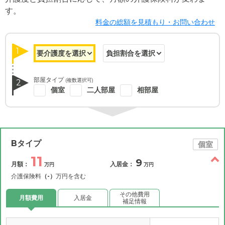
す。
料金の総額を見積もり・お問い合わせ
1
部屋タイプ
(複数選択可)
2
個室
二人部屋
相部屋
Bタイプ
個室
11
9
月額：
入居金：
万円
万円
介護保険料
（-）
万円を含む
その他費用
月額費用
入居金
補足情報