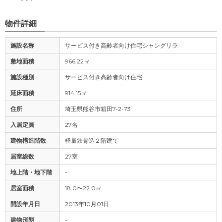
物件詳細
施設名称
サービス付き高齢者向け住宅シャングリラ
敷地面積
966.22㎡
施設種別
サービス付き高齢者向け住宅
延床面積
914.15㎡
住所
埼玉県熊谷市箱田7-2-73
入居定員
27名
建物構造階数
軽量鉄骨造２階建て
居室総数
27室
地上階・地下階
-
居室面積
18.0〜22.0㎡
開設年月日
2013年10月01日
建物形態
-