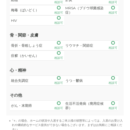
相談可
相談可
MRSA（ブドウ球菌感染
梅毒（ばいどく）
症）
相談可
相談可
HIV
相談可
骨・関節・皮膚
骨折・骨粗しょう症
リウマチ・関節症
相談可
相談可
疥癬（かいせん）
相談可
心・精神
統合失調症
うつ・鬱病
相談可
相談可
その他
生活不活発病（廃用症候
がん・末期癌
群）
相談可
相談可
※「○」の場合、ホームの状況や入居するご本人様の状態等によっては、入居のお受け入
れや継続的なサービス提供ができない場合もございます。まずはお気軽にご相談くだ
さい。