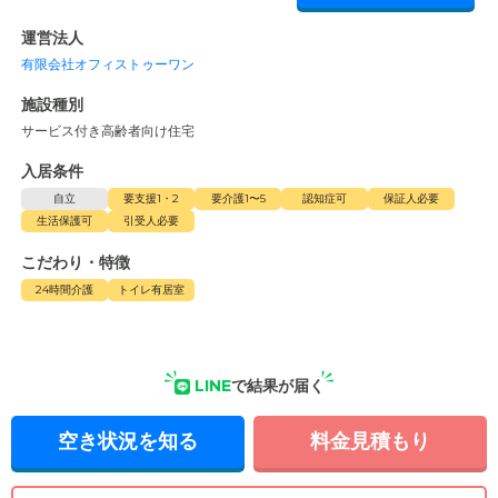
運営法人
有限会社オフィストゥーワン
施設種別
サービス付き高齢者向け住宅
入居条件
自立
要支援1・2
要介護1〜5
認知症可
保証人必要
生活保護可
引受人必要
こだわり・特徴
24時間介護
トイレ有居室
LINE
で結果が届く
空き状況を知る
料金見積もり