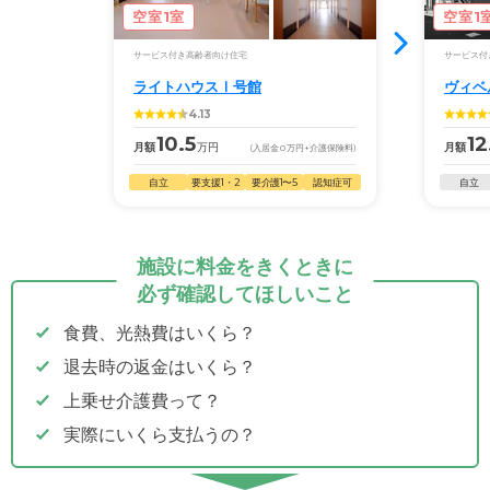
空室1室
空室1
サービス付き高齢者向け住宅
サービス付
ライトハウスⅠ号館
ヴィベ
4.13
10.5
12
月額
万円
月額
(入居金
0
万円
+介護保険料)
自立
要支援1・2
要介護1〜5
認知症可
自立
施設に料金をきくときに
必ず確認してほしいこと
食費、光熱費はいくら？
退去時の返金はいくら？
上乗せ介護費って？
実際にいくら支払うの？