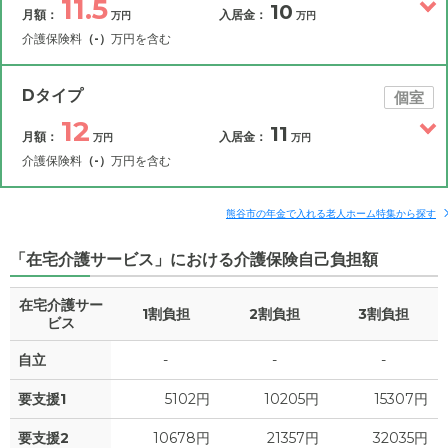
11.5
10
月額：
入居金：
万円
万円
介護保険料
（-）
万円を含む
その他費用
月額費用
入居金
補足情報
Dタイプ
個室
12
11
月額：
入居金：
万円
万円
11.5
月額費用
?
万円
介護保険料
（-）
万円を含む
5
その他費用
家賃
月額費用
入居金
万円
補足情報
熊谷市の年金で入れる老人ホーム特集から探す
2
管理費
?
万円
「在宅介護サービス」における介護保険自己負担額
12
月額費用
?
万円
4.5
食費
?
万円
在宅介護サー
1割負担
2割負担
3割負担
5.5
家賃
ビス
万円
0
水道・光熱費
万円
自立
-
-
-
2
管理費
?
万円
0
上乗せ介護費
?
万円
要支援1
5102円
10205円
15307円
4.5
食費
?
万円
0
その他
要支援2
10678円
21357円
32035円
万円