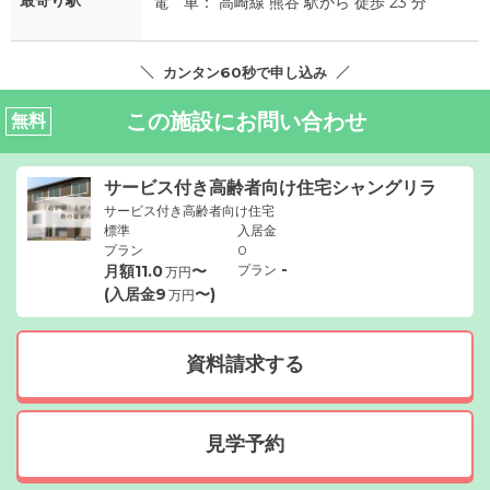
電 車： 高崎線 熊谷 駅から 徒歩 23 分
カンタン60秒で申し込み
この施設にお問い合わせ
無料
サービス付き高齢者向け住宅シャングリラ
サービス付き高齢者向け住宅
標準
入居金
プラン
0
-
月額
11.0
〜
プラン
万円
(入居金
9
〜)
万円
資料請求する
見学予約