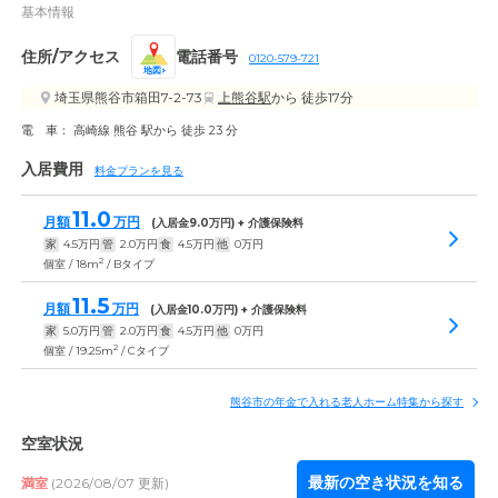
基本情報
住所/アクセス
電話番号
0120-579-721
地図
埼玉県熊谷市箱田7-2-73
上熊谷駅
から 徒歩17分
電 車： 高崎線 熊谷 駅から 徒歩 23 分
入居費用
料金プランを見る
11.0
月額
万円
(入居金
9.0
万円) + 介護保険料
家
4.5
万円
管
2.0
万円
食
4.5
万円
他
0
万円
2
個室 / 18m
/ Bタイプ
11.5
月額
万円
(入居金
10.0
万円) + 介護保険料
家
5.0
万円
管
2.0
万円
食
4.5
万円
他
0
万円
2
個室 / 19.25m
/ Cタイプ
熊谷市の年金で入れる老人ホーム特集から探す
空室状況
最新の空き状況を知る
満室
(2026/08/07 更新)