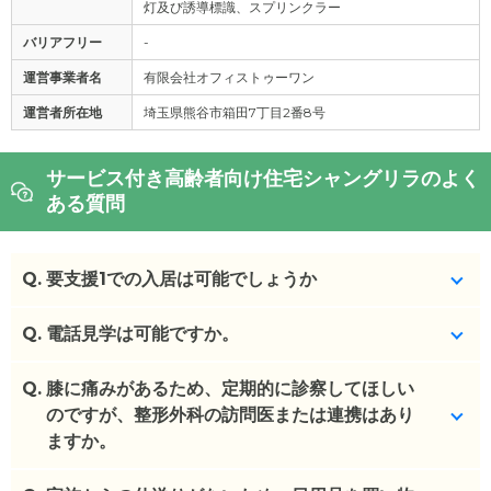
灯及び誘導標識、スプリンクラー
バリアフリー
-
運営事業者名
有限会社オフィストゥーワン
運営者所在地
埼玉県熊谷市箱田7丁目2番8号
サービス付き高齢者向け住宅シャングリラのよく
ある質問
Q.
要支援1での入居は可能でしょうか
Q.
はい、可能です。
電話見学は可能ですか。
(回答者: 施設担当者,回答日: 2024/02/20)
Q.
はい、可能です。
膝に痛みがあるため、定期的に診察してほしい
のですが、整形外科の訪問医または連携はあり
(回答者: 施設担当者,回答日: 2024/03/23)
ますか。