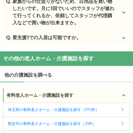
Q.
ありません。
家族からの仕送りがないため、日用品を買い物
したいです。月に1回でいいのでスタッフが連れ
(回答者: 施設担当者,回答日: 2024/03/23)
て行ってくれるか、依頼してスタッフが代理購
入などで買い物が出来ますか。
Q.
付き添いになります。代理での買い物は不可です。
要支援1での入居は可能ですか。
(回答者: 施設担当者,回答日: 2024/03/23)
はい、可能です。
その他の老人ホーム・介護施設を探す
(回答者: 施設担当者,回答日: 2024/02/02)
他の介護施設を調べる
有料老人ホーム・介護施設を探す
埼玉県の有料老人ホーム・介護施設を探す（1175件）
熊谷市の有料老人ホーム・介護施設を探す（31件）