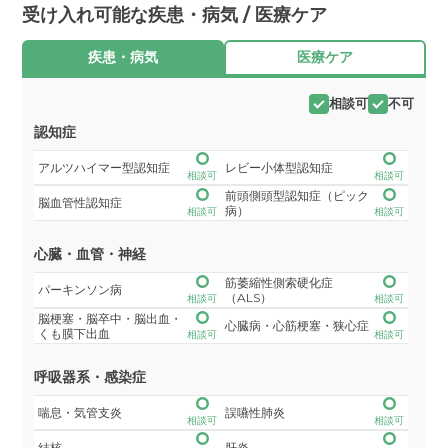
受け入れ可能な疾患・病気 / 医療ケア
疾患・病気
医療ケア
相談可
不可
認知症
アルツハイマー型認知症
レビー小体型認知症
相談可
相談可
前頭側頭型認知症（ピック
脳血管性認知症
病）
相談可
相談可
心臓・血管・神経
筋萎縮性側索硬化症
パーキンソン病
（ALS）
相談可
相談可
脳梗塞・脳卒中・脳出血・
心臓病・心筋梗塞・狭心症
くも膜下出血
相談可
相談可
呼吸器系・感染症
喘息・気管支炎
誤嚥性肺炎
相談可
相談可
結核
肝炎