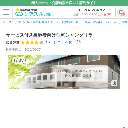
老人ホーム・介護施設の口コミ評判サイト
0120-579-721
掲載施設5万件超
0
受付 10:00〜19:00
土日祝OK
ケアスル 介護
埼玉県の有料老人ホーム・介護施設一覧
熊谷市の有料老人ホーム・介護施
サービス付き高齢者向け住宅シャングリラ
総合評価
3.7
（
口コミ
4
件
）
?
最終更新日：2026/08/07
1
/
27
1
/
27
外観: 静かな住宅地の中にある、落ち着いた雰囲気の外観で
す。清潔感のある玄関には、スロープが取り付けられていま
す。