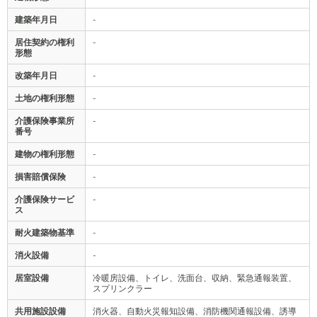
建築年月日
-
居住契約の権利
-
形態
改築年月日
-
土地の権利形態
-
介護保険事業所
-
番号
建物の権利形態
-
損害賠償保険
-
介護保険サービ
-
ス
耐火建築物基準
-
消火設備
-
居室設備
冷暖房設備、トイレ、洗面台、収納、緊急通報装置、
スプリンクラー
共用施設設備
消火器、自動火災報知設備、消防機関通報設備、誘導