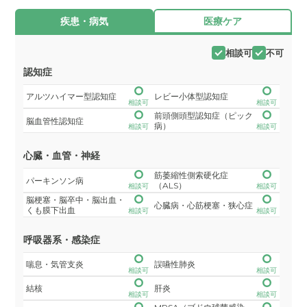
疾患・病気
医療ケア
相談可
不可
認知症
アルツハイマー型認知症
レビー小体型認知症
相談可
相談可
前頭側頭型認知症（ピック
脳血管性認知症
病）
相談可
相談可
心臓・血管・神経
筋萎縮性側索硬化症
パーキンソン病
（ALS）
相談可
相談可
脳梗塞・脳卒中・脳出血・
心臓病・心筋梗塞・狭心症
くも膜下出血
相談可
相談可
呼吸器系・感染症
喘息・気管支炎
誤嚥性肺炎
相談可
相談可
結核
肝炎
相談可
相談可