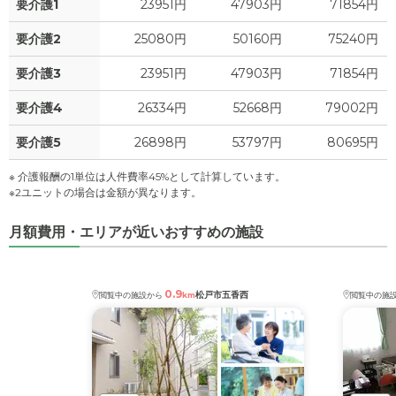
要介護1
23951円
47903円
71854円
要介護2
25080円
50160円
75240円
要介護3
23951円
47903円
71854円
要介護4
26334円
52668円
79002円
要介護5
26898円
53797円
80695円
※ 介護報酬の1単位は人件費率45%として計算しています。
※2ユニットの場合は金額が異なります。
月額費用・エリアが近いおすすめの施設
0.9
松戸市五香西
閲覧中の施設から
km
閲覧中の施