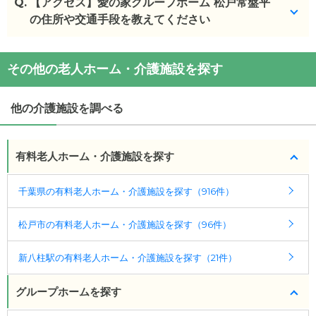
Q.
愛の家グループホーム 松戸常盤平
【アクセス】愛の家グループホーム 松戸常盤平
の入居金・月額料
金は次のとおりです。
の住所や交通手段を教えてください
・初期費用が
20
万円
・月額費用が
15.6
万円
愛の家グループホーム 松戸常盤平
の
交通アクセス
その他の老人ホーム・介護施設を探す
・
住所：
千葉県
松戸市
常盤平7-11-2
愛の家グループホーム 松戸常盤平
の対応可能な入居
・
最寄り駅：
条件は次のとおりです。
他の介護施設を調べる
・要介護度：要支援2、要介護1、要介護2、要介護
愛の家グループホーム 松戸常盤平
の
交通アクセス
3、要介護4
・新京成線「五香」駅より徒歩約14分 新京成線「常
・認知症：受け入れ可
盤平」駅より徒歩約18分
有料老人ホーム・介護施設を探す
ケアスル 介護では詳細な
料金プラン
をご確認頂けま
千葉県の有料老人ホーム・介護施設を探す（916件）
す。詳しくは
こちら
。
松戸市の有料老人ホーム・介護施設を探す（96件）
◎ケアスル 介護の3つの特徴
・経験豊富な入居相談員が完全無料で施設探しをサ
新八柱駅の有料老人ホーム・介護施設を探す（21件）
ポート
入居相談：
0120-579-721
（無料）
グループホームを探す
受付時間：10：00～19：00