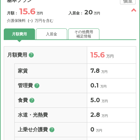
基本プラン
個室
15.6
20
月額：
入居金：
万円
万円
介護保険料
（-）
万円を含む
その他費用
月額費用
入居金
補足情報
15.6
月額費用
?
万円
7.8
家賃
万円
0.1
管理費
?
万円
5.0
食費
?
万円
2.8
水道・光熱費
万円
0
上乗せ介護費
?
万円