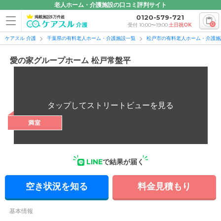
老人ホーム・介護施設の口コミ評判サイト
0120-579-721
掲載施設5万件超
0
受付 10:00〜19:00
土日祝OK
ケアスル 介護
千葉県の有料老人ホーム・介護施設一覧
松戸市の有料老人ホーム・介護施
愛の家グループホーム 松戸常盤平
満室
LINE
で結果が届く
空き状況を知る
料金見積もり
基本情報