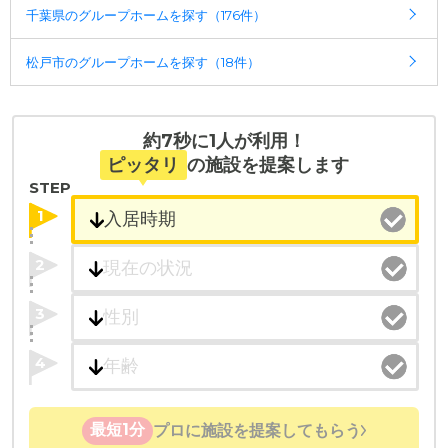
千葉県のグループホームを探す（176件）
・全国10000件の介護施設情報を掲載
幅広い選択肢の中から、条件にあった施設を選ぶ
松戸市のグループホームを探す（18件）
ことができます。
・こだわりの条件や医療体制から施設を探せる
たとえば「カラオケ」「麻雀」が楽しめる施設、
約7秒に1人が利用！
「夫婦入居可」の施設、「看取り可」の施設など、
ピッタリ
の施設を提案します
医療・看護体制から施設を探すこともできます。
STEP
1
2
3
4
最短1分
プロに施設を提案してもらう