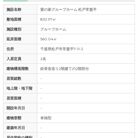
施設名称
愛の家グループホーム 松戸常盤平
敷地面積
832.97㎡
施設種別
グループホーム
延床面積
560.04㎡
住所
千葉県松戸市常盤平7-11-2
入居定員
2名
建物構造階数
鉄骨造造り2階建ての2階部分
居室総数
-
地上階・地下階
-
居室面積
-
開設年月日
-
建物形態
単独型
建築年月日
-
居住契約の権利
-