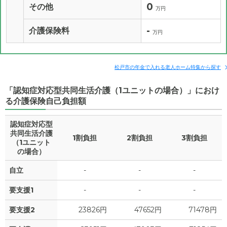
0
その他
万円
-
介護保険料
万円
松戸市の年金で入れる老人ホーム特集から探す
「認知症対応型共同生活介護（1ユニットの場合）」におけ
る介護保険自己負担額
認知症対応型
共同生活介護
1割負担
2割負担
3割負担
（1ユニット
の場合）
自立
-
-
-
要支援1
-
-
-
要支援2
23826円
47652円
71478円