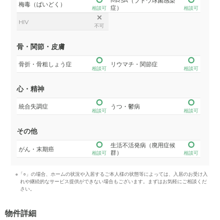
MRSA（ブドウ球菌感染
梅毒（ばいどく）
症）
相談可
相談可
HIV
不可
骨・関節・皮膚
骨折・骨粗しょう症
リウマチ・関節症
相談可
相談可
心・精神
統合失調症
うつ・鬱病
相談可
相談可
その他
生活不活発病（廃用症候
がん・末期癌
群）
相談可
相談可
※「○」の場合、ホームの状況や入居するご本人様の状態等によっては、入居のお受け入
れや継続的なサービス提供ができない場合もございます。まずはお気軽にご相談くだ
さい。
物件詳細