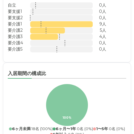
自立
0人
要支援1
0人
要支援2
0人
要介護1
9人
要介護2
5人
要介護3
4人
要介護4
0人
要介護5
0人
入居期間の構成比
100%
6ヶ月未満
18名 (100%)
6ヶ月〜1年
0名 (0%)
1〜5年
0名 (0%)