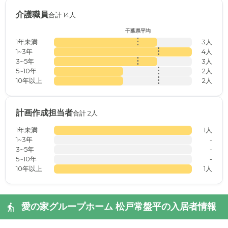
介護職員
合計 14人
千葉県平均
1年未満
3人
1~3年
4人
3~5年
3人
5~10年
2人
10年以上
2人
計画作成担当者
合計 2人
1年未満
1人
1~3年
-
3~5年
-
5~10年
-
10年以上
1人
愛の家グループホーム 松戸常盤平の入居者情報