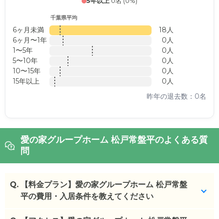
5年以上
0名 (0%)
千葉県平均
6ヶ月未満
18人
6ヶ月〜1年
0人
1〜5年
0人
5〜10年
0人
10〜15年
0人
15年以上
0人
昨年の退去数：0名
愛の家グループホーム 松戸常盤平のよくある質
問
Q.
【料金プラン】愛の家グループホーム 松戸常盤
平の費用・入居条件を教えてください