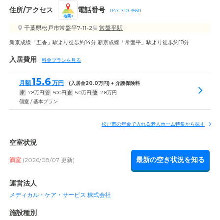
住所/アクセス
電話番号
047-710-3550
地図
千葉県松戸市常盤平7-11-2
常盤平駅
新京成線「五香」駅より徒歩約14分 新京成線「常盤平」駅より徒歩約18分
入居費用
料金プランを見る
15.6
月額
万円
(入居金
20.0
万円) + 介護保険料
家
7.8
万円
管
500
円
食
5.0
万円
他
2.8
万円
個室 / 基本プラン
松戸市の年金で入れる老人ホーム特集から探す
空室状況
最新の空き状況を知る
満室
(2026/08/07 更新)
運営法人
メディカル・ケア・サービス 株式会社
施設種別