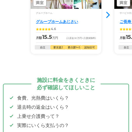
満室
満室
グループホーム
サービス付
グループホームあじさい
ご長寿
4.6
15.5
15
月額
万円
月額
(入居金
30
万円
+介護保険料)
自立
要支援2
要介護1〜5
認知症可
自立
施設に料金をきくときに
必ず確認してほしいこと
食費、光熱費はいくら？
退去時の返金はいくら？
上乗せ介護費って？
実際にいくら支払うの？