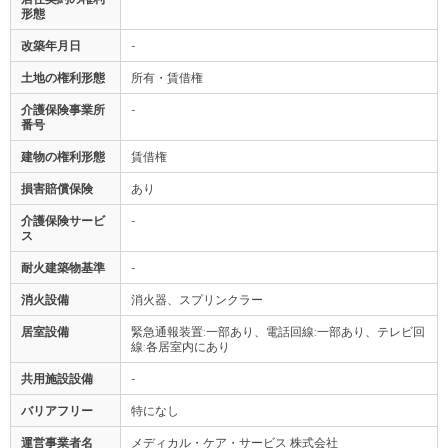
形態
改築年月日
-
土地の権利形態
所有・賃借権
介護保険事業所
-
番号
建物の権利形態
賃借権
損害賠償保険
あり
介護保険サービ
-
ス
耐火建築物基準
-
消火設備
消火器、スプリンクラー
居室設備
緊急通報装置:一部あり、電話回線:一部あり、テレビ回
線:各居室内にあり
共用施設設備
-
バリアフリー
特になし
運営事業者名
メディカル・ケア・サービス 株式会社