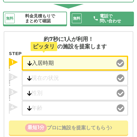
料金見積もりで
電話で
無料
無料
まとめて確認
問い合わせ
約7秒に1人が利用！
ピッタリ
の施設を提案します
STEP
1
2
3
4
最短1分
プロに施設を提案してもらう