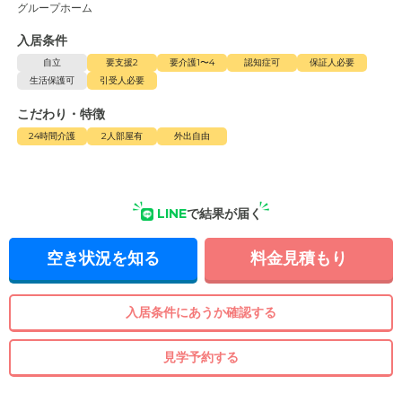
グループホーム
入居条件
自立
要支援2
要介護1〜4
認知症可
保証人必要
生活保護可
引受人必要
こだわり・特徴
24時間介護
2人部屋有
外出自由
LINE
で結果が届く
空き状況を知る
料金見積もり
入居条件にあうか確認する
見学予約する