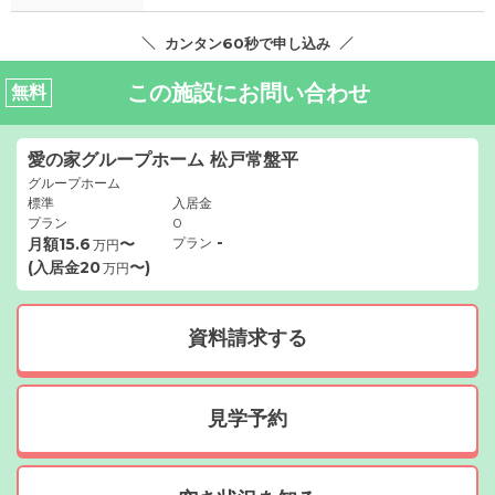
カンタン60秒で申し込み
この施設にお問い合わせ
無料
愛の家グループホーム 松戸常盤平
グループホーム
標準
入居金
プラン
0
-
月額
15.6
〜
プラン
万円
(入居金
20
〜)
万円
資料請求する
見学予約