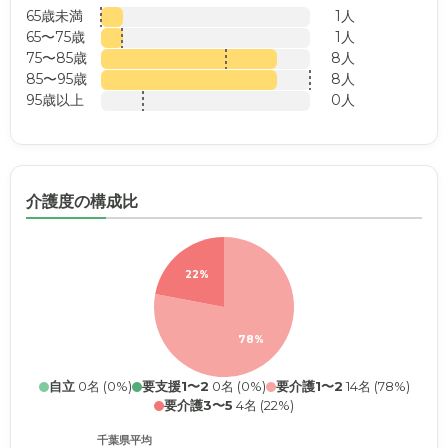
65歳未満
1人
65〜75歳
1人
75〜85歳
8人
85〜95歳
8人
95歳以上
0人
介護度の構成比
22%
78%
自立
0名 (0%)
要支援1〜2
0名 (0%)
要介護1〜2
14名 (78%)
要介護3〜5
4名 (22%)
千葉県平均