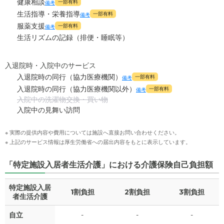
健康相談
一部有料
備考
生活指導・栄養指導
一部有料
備考
服薬支援
一部有料
備考
生活リズムの記録（排便・睡眠等）
入退院時・入院中のサービス
入退院時の同行（協力医療機関）
一部有料
備考
入退院時の同行（協力医療機関以外）
一部有料
備考
入院中の洗濯物交換・買い物
入院中の見舞い訪問
※ 実際の提供内容や費用については施設へ直接お問い合わせください。
※ 上記のサービス情報は厚生労働省への届出内容をもとに表示しています。
「特定施設入居者生活介護」における介護保険自己負担額
特定施設入居
1割負担
2割負担
3割負担
者生活介護
自立
-
-
-