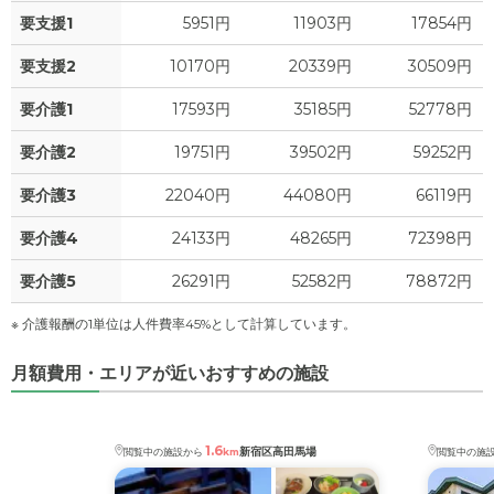
要支援1
5951円
11903円
17854円
要支援2
10170円
20339円
30509円
要介護1
17593円
35185円
52778円
要介護2
19751円
39502円
59252円
要介護3
22040円
44080円
66119円
要介護4
24133円
48265円
72398円
要介護5
26291円
52582円
78872円
※ 介護報酬の1単位は人件費率45%として計算しています。
月額費用・エリアが近いおすすめの施設
1.6
新宿区高田馬場
閲覧中の施設から
km
閲覧中の施