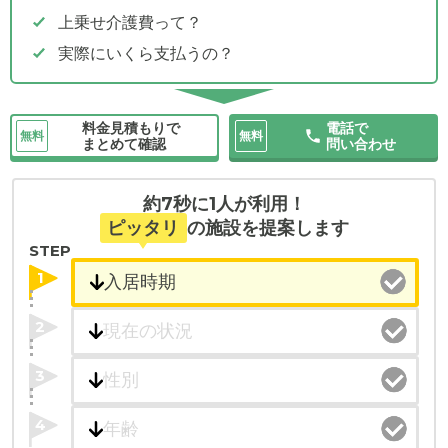
上乗せ介護費って？
実際にいくら支払うの？
料金見積もりで
電話で
無料
無料
まとめて確認
問い合わせ
約7秒に1人が利用！
ピッタリ
の施設を提案します
STEP
1
2
3
4