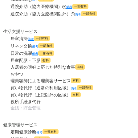
0
上乗せ介護費
?
万円
通院介助（協力医療機関）
一部有料
備考
?
通院介助（協力医療機関以外）
0
一部有料
その他
備考
?
万円
-
介護保険料
万円
生活支援サービス
居室清掃
一部有料
備考
リネン交換
一部有料
備考
日常の洗濯
一部有料
備考
居室配膳・下膳
有料
入居者の嗜好に応じた特別な食事
有料
おやつ
理美容師による理美容サービス
有料
買い物代行（通常の利用区域）
一部有料
備考
買い物代行（上記以外の区域）
有料
役所手続き代行
金銭・貯金管理
健康管理サービス
定期健康診断
一部有料
備考