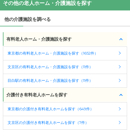
その他の老人ホーム・介護施設を探す
・
住所：
東京都
文京区
目白台1-5-8
ドーミー目白台
の対応可能な入居条件は次のとおり
・
最寄り駅：
早稲田駅
0.3km
面影橋駅
0.6km
学習
です。
院下駅
0.8km
護国寺駅
0.8km
鬼子母神前駅
0.8km
他の介護施設を調べる
・要介護度：自立、要支援1、要支援2、要介護1、要
雑司が谷駅
0.8km
早稲田駅
1.0km
都電雑司ヶ谷駅
介護2、要介護3、要介護4、要介護5
1.1km
東池袋四丁目駅
1.2km
西早稲田駅
1.2km
東池
・認知症：受け入れ可
有料老人ホーム・介護施設を探す
袋駅
1.3km
江戸川橋駅
1.3km
目白駅
1.5km
ケアスル 介護では詳細な
料金プラン
をご確認頂けま
東京都の有料老人ホーム・介護施設を探す（1652件）
す。詳しくは
こちら
。
文京区の有料老人ホーム・介護施設を探す（11件）
◎ケアスル 介護の3つの特徴
・経験豊富な入居相談員が完全無料で施設探しをサ
目白駅の有料老人ホーム・介護施設を探す（11件）
ポート
入居相談：
0120-579-721
（無料）
介護付き有料老人ホームを探す
受付時間：10：00～19：00
東京都の介護付き有料老人ホームを探す（649件）
・全国10000件の介護施設情報を掲載
幅広い選択肢の中から、条件にあった施設を選ぶ
文京区の介護付き有料老人ホームを探す（7件）
ことができます。