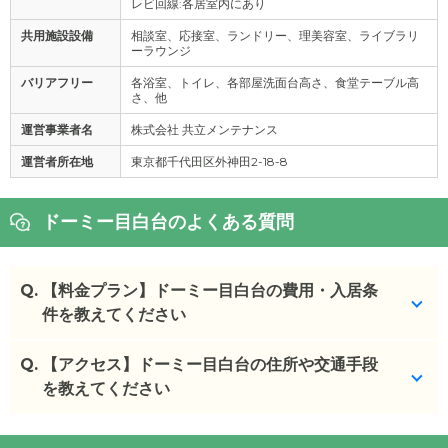
レビ回線:各居室内にあり
共用施設設備
相談室、応接室、ランドリー、理美容室、ライブラリ
ーラウンジ
バリアフリー
各浴室、トイレ、各部屋洗面台高さ、食堂テーブル高
さ、他
運営事業者名
株式会社 共立メンテナンス
運営者所在地
東京都千代田区外神田2-18-8
ドーミー目白台のよくある質問
Q.
【料金プラン】ドーミー目白台の費用・入居条
件を教えてください
Q.
ドーミー目白台
【アクセス】ドーミー目白台の住所や交通手段
の入居金・月額料金は次のとおりで
す。
を教えてください
・初期費用が
0
〜
2360.7
万円
・月額費用が
16.6
〜
36.5
万円
ドーミー目白台
の
交通アクセス