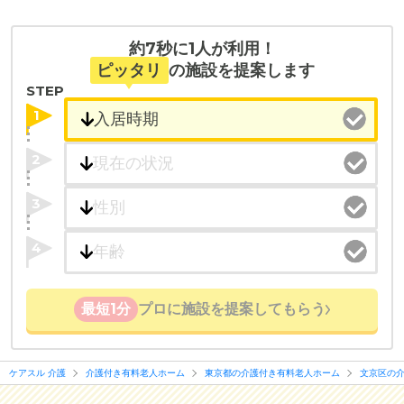
・こだわりの条件や医療体制から施設を探せる
たとえば「カラオケ」「麻雀」が楽しめる施設、
約7秒に1人が利用！
「夫婦入居可」の施設、「看取り可」の施設など、
ピッタリ
の施設を提案します
医療・看護体制から施設を探すこともできます。
STEP
1
2
3
4
最短1分
プロに施設を提案してもらう
ケアスル 介護
介護付き有料老人ホーム
東京都の介護付き有料老人ホーム
文京区の