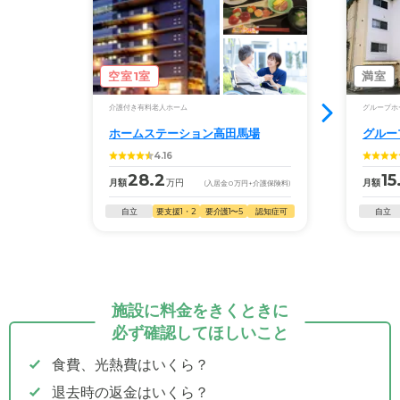
空室1室
満室
介護付き有料老人ホーム
グループホ
ホームステーション高田馬場
グルー
4.16
28.2
15
月額
万円
月額
(入居金
0
万円
+介護保険料)
自立
要支援1・2
要介護1〜5
認知症可
自立
施設に料金をきくときに
必ず確認してほしいこと
食費、光熱費はいくら？
退去時の返金はいくら？