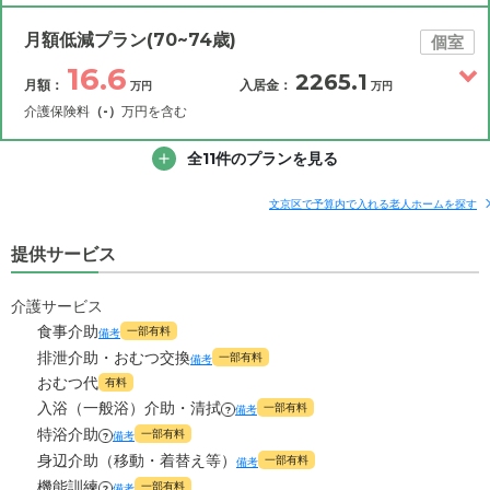
その他費用
月額費用
入居金
補足情報
月額低減プラン(70~74歳)
個室
16.6
2265.1
月額：
入居金：
万円
万円
16.6
月額費用
?
万円
介護保険料
（-）
万円を含む
0
その他費用
家賃
全11件のプランを見る
月額費用
入居金
万円
補足情報
8.8
管理費
?
文京区で予算内で入れる老人ホームを探す
万円
16.6
月額費用
?
万円
提供サービス
7.8
食費
?
万円
0
家賃
万円
0
介護サービス
水道・光熱費
万円
食事介助
一部有料
備考
8.8
管理費
?
万円
0
排泄介助・おむつ交換
上乗せ介護費
?
一部有料
備考
万円
おむつ代
有料
7.8
食費
?
万円
入浴（一般浴）介助・清拭
0
その他
一部有料
備考
?
万円
特浴介助
一部有料
備考
0
?
水道・光熱費
万円
-
身辺介助（移動・着替え等）
介護保険料
一部有料
備考
万円
機能訓練
一部有料
備考
?