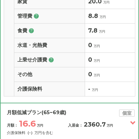
20.0
家賃
万円
8.8
管理費
?
万円
7.8
食費
?
万円
0
水道・光熱費
万円
0
上乗せ介護費
?
万円
0
その他
万円
-
介護保険料
万円
月額低減プラン(65~69歳)
個室
16.6
2360.7
月額：
入居金：
万円
万円
介護保険料
（-）
万円を含む