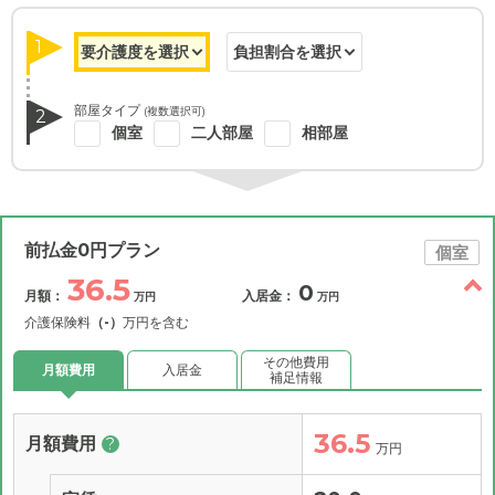
1
部屋タイプ
(複数選択可)
2
個室
二人部屋
相部屋
前払金0円プラン
個室
36.5
0
月額：
入居金：
万円
万円
介護保険料
（-）
万円を含む
その他費用
月額費用
入居金
補足情報
36.5
月額費用
?
万円