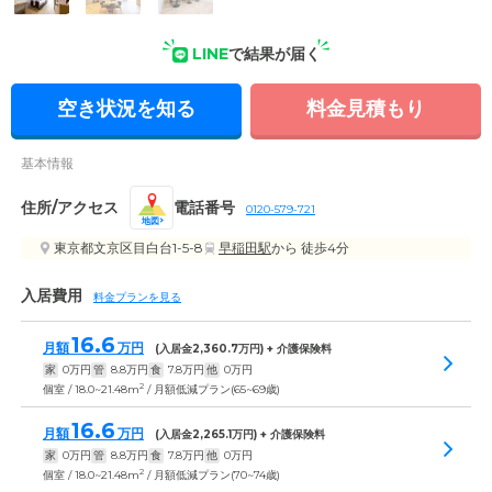
LINE
で結果が届く
居室内設備の写真
空き状況を知る
料金見積もり
基本情報
住所/アクセス
電話番号
0120-579-721
地図
東京都文京区目白台1-5-8
早稲田駅
から 徒歩4分
入居費用
料金プランを見る
16.6
月額
万円
(入居金
2,360.7
万円) + 介護保険料
家
0
万円
管
8.8
万円
食
7.8
万円
他
0
万円
2
個室 / 18.0~21.48m
/ 月額低減プラン(65~69歳)
16.6
月額
万円
(入居金
2,265.1
万円) + 介護保険料
家
0
万円
管
8.8
万円
食
7.8
万円
他
0
万円
2
個室 / 18.0~21.48m
/ 月額低減プラン(70~74歳)