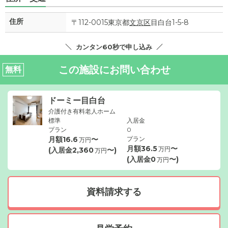
住所
〒112-0015東京都
文京区
目白台1-5-8
カンタン60秒で申し込み
この施設にお問い合わせ
無料
ドーミー目白台
介護付き有料老人ホーム
標準
入居金
プラン
0
月額
16.6
〜
プラン
万円
月額
36.5
〜
万円
(入居金
2,360
〜)
万円
(入居金
0
〜)
万円
資料請求する