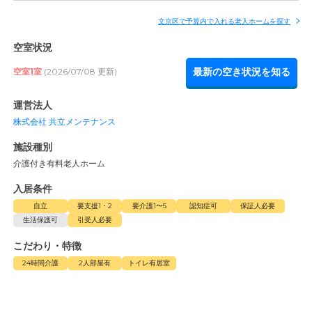
文京区で予算内で入れる老人ホームを探す
空室状況
最新の空き状況を知る
空室1室
(2026/07/08 更新)
運営法人
株式会社 共立メンテナンス
施設種別
介護付き有料老人ホーム
入居条件
自立
要支援1・2
要介護1〜5
認知症可
保証人必要
生活保護可
引受人必要
こだわり・特徴
24時間介護
2人部屋有
トイレ有居室