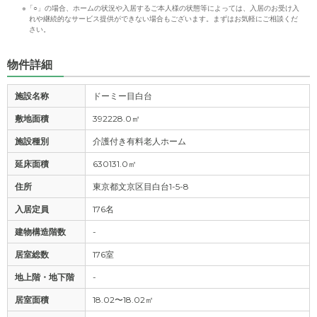
※「○」の場合、ホームの状況や入居するご本人様の状態等によっては、入居のお受け入
れや継続的なサービス提供ができない場合もございます。まずはお気軽にご相談くだ
さい。
物件詳細
施設名称
ドーミー目白台
敷地面積
392228.0㎡
施設種別
介護付き有料老人ホーム
延床面積
630131.0㎡
住所
東京都文京区目白台1-5-8
入居定員
176名
建物構造階数
-
居室総数
176室
地上階・地下階
-
居室面積
18.02〜18.02㎡