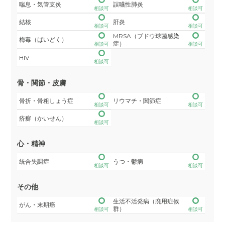
喘息・気管支炎
誤嚥性肺炎
相談可
相談可
結核
肝炎
相談可
相談可
MRSA（ブドウ球菌感染
梅毒（ばいどく）
症）
相談可
相談可
HIV
相談可
骨・関節・皮膚
骨折・骨粗しょう症
リウマチ・関節症
相談可
相談可
疥癬（かいせん）
相談可
心・精神
統合失調症
うつ・鬱病
相談可
相談可
その他
生活不活発病（廃用症候
がん・末期癌
群）
相談可
相談可