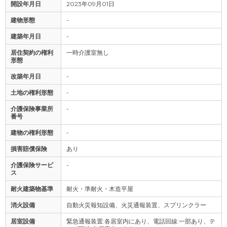
開設年月日
2023年09月01日
建物形態
-
建築年月日
-
居住契約の権利
一時介護室無し
形態
改築年月日
-
土地の権利形態
-
介護保険事業所
-
番号
建物の権利形態
-
損害賠償保険
あり
介護保険サービ
-
ス
耐火建築物基準
耐火・準耐火・木造平屋
消火設備
自動火災報知設備、火災通報装置、スプリンクラー
居室設備
緊急通報装置:各居室内にあり、電話回線:一部あり、テ