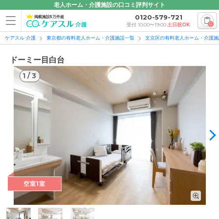
老人ホーム・介護施設の口コミ評判サイト
0120-579-721
掲載施設5万件超
0
受付 10:00〜19:00
土日祝OK
ケアスル 介護
東京都の有料老人ホーム・介護施設一覧
文京区の有料老人ホーム・介護施
ドーミー目白台
1
/
3
1
/
3
空室1室