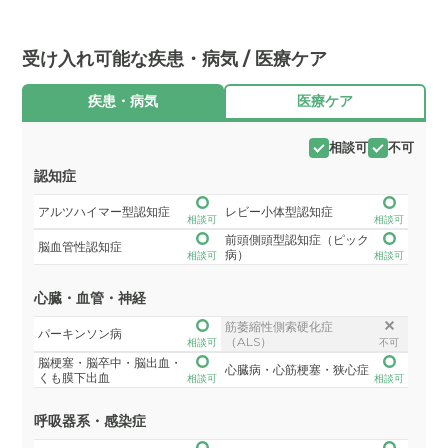
受け入れ可能な疾患・病気 / 医療ケア
疾患・病気
医療ケア
相談可
不可
認知症
アルツハイマー型認知症
レビー小体型認知症
相談可
相談可
前頭側頭型認知症（ピック
脳血管性認知症
病）
相談可
相談可
心臓・血管・神経
筋萎縮性側索硬化症
パーキンソン病
（ALS）
相談可
不可
脳梗塞・脳卒中・脳出血・
心臓病・心筋梗塞・狭心症
くも膜下出血
相談可
相談可
呼吸器系・感染症