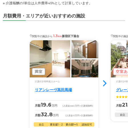
※ 介護報酬の1単位は人件費率45%として計算しています。
月額費用・エリアが近いおすすめの施設
1.3
新宿区下落合
閲覧中の施設から
km
閲覧中の施
満室
空室あ
介護付き有料老人ホーム
介護付き有
リアンレーヴ高田馬場
グレー
19.6
21
月額
万円
月額
(入居金
660
万円
+介護保険料)
32.8
自立
月額
万円
(入居金
0
万円
+介護保険料)
自立
要支援1・2
要介護1〜5
認知症可