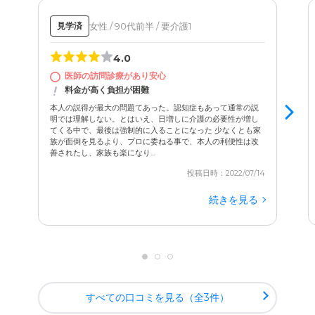
女性 / 90代前半 / 要介護1
見学済
4.0
医師の訪問診療があり安心
料金が高く負担が困難
本人の説得が最大の問題てあった。認知症もあって通常の説
明では理解しない。とはいえ、日増しに介護の必要性が増し
てくる中で、最後は強制的に入ることになった 少なくとも家
族が面倒を見るより、プロに委ねる事で、本人の利便性は改
善されたし、家族も楽になり...
投稿日時：2022/07/14
続きを見る
すべての口コミを見る（全3件）