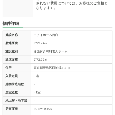
されない費用については、お客様のご負担と
なります）。
物件詳細
施設名称
ニチイホーム目白
敷地面積
1379.24㎡
施設種別
介護付き有料老人ホーム
延床面積
2172.72㎡
住所
東京都豊島区西池袋2-21-5
入居定員
51名
建物構造階数
-
居室総数
49室
地上階・地下階
-
居室面積
18.15〜18.15㎡