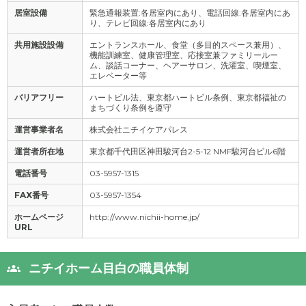
居室設備
緊急通報装置:各居室内にあり、電話回線:各居室内にあ
り、テレビ回線:各居室内にあり
共用施設設備
エントランスホール、食堂（多目的スペース兼用）、
機能訓練室、健康管理室、応接室兼ファミリールー
ム、談話コーナー、ヘアーサロン、洗濯室、喫煙室、
エレベーター等
バリアフリー
ハートビル法、東京都ハートビル条例、東京都福祉の
まちづくり条例を遵守
運営事業者名
株式会社ニチイケアパレス
運営者所在地
東京都千代田区神田駿河台2-5-12 NMF駿河台ビル6階
電話番号
03-5957-1315
FAX番号
03-5957-1354
ホームページ
http://www.nichii-home.jp/
URL
ニチイホーム目白の職員体制