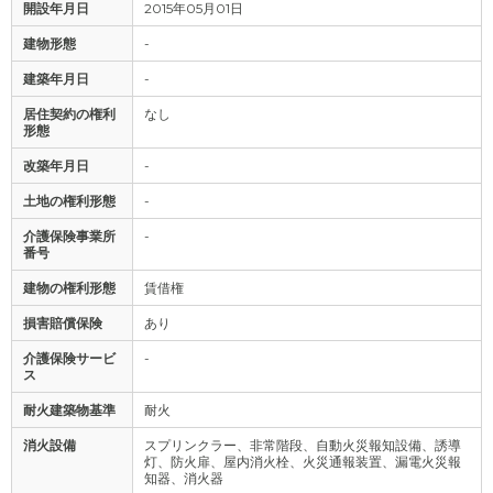
開設年月日
2015年05月01日
建物形態
-
建築年月日
-
居住契約の権利
なし
形態
改築年月日
-
土地の権利形態
-
介護保険事業所
-
番号
建物の権利形態
賃借権
損害賠償保険
あり
介護保険サービ
-
ス
耐火建築物基準
耐火
消火設備
スプリンクラー、非常階段、自動火災報知設備、誘導
灯、防火扉、屋内消火栓、火災通報装置、漏電火災報
知器、消火器