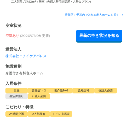
2
二人部屋 / 37.62m
/ 居室II(夫婦入居可能部屋・入居金プラン)
豊島区で予算内で入れる老人ホームを探す
空室状況
最新の空き状況を知る
空室あり
(2026/07/08 更新)
運営法人
株式会社ニチイケアパレス
施設種別
介護付き有料老人ホーム
入居条件
自立
要支援1・2
要介護1〜5
認知症可
保証人必要
生活保護可
引受人必要
こだわり・特徴
24時間介護
2人部屋有
トイレ有居室