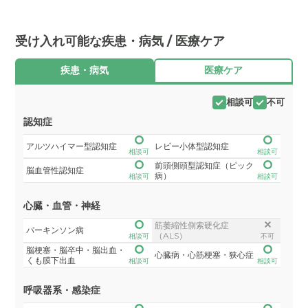
受け入れ可能な疾患・病気 / 医療ケア
疾患・病気
医療ケア
相談可
不可
認知症
アルツハイマー型認知症
レビー小体型認知症
相談可
相談可
前頭側頭型認知症（ピック
脳血管性認知症
病）
相談可
相談可
心臓・血管・神経
筋萎縮性側索硬化症
パーキンソン病
（ALS）
相談可
不可
脳梗塞・脳卒中・脳出血・
心臓病・心筋梗塞・狭心症
くも膜下出血
相談可
相談可
呼吸器系・感染症