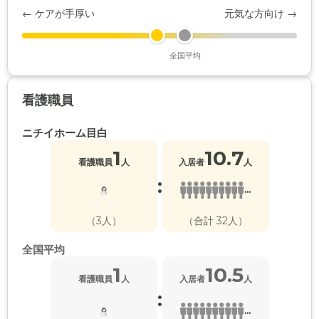
← ケアが手厚い
元気な方向け →
全国平均
看護職員
ニチイホーム目白
1
10.7
看護職員
人
入居者
人
:
...
（3人）
（合計 32人）
全国平均
1
10.5
看護職員
人
入居者
人
:
...