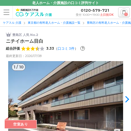
老人ホーム・介護施設の口コミ評判サイト
0120-579-721
掲載施設5万件超
0
受付 10:00〜19:00
土日祝OK
ケアスル 介護
東京都の有料老人ホーム・介護施設一覧
豊島区の有料老人ホーム・介護施
豊島区 人気 No.2
ニチイホーム目白
総合評価
3.33
（
口コミ
3
件
）
?
最終更新日：2026/07/08
1
/
10
1
/
10
空室あり