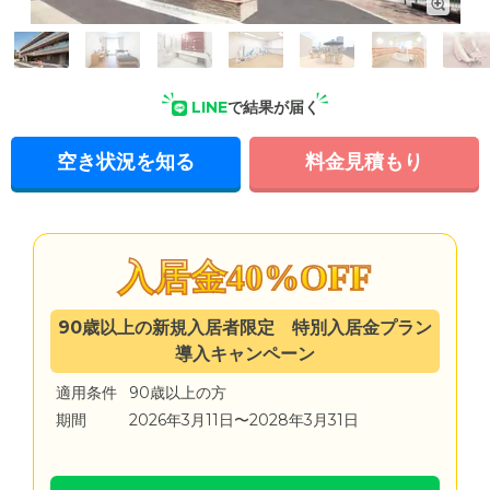
外観: 鉄骨造地上3階建て。山手線「目白」駅より徒歩8分・
「池袋」駅より徒歩9分と、2駅から好アクセスな立地です。
LINE
で結果が届く
空き状況を知る
料金見積もり
入居金40%OFF
90歳以上の新規入居者限定 特別入居金プラン
導入キャンペーン
適用条件
90歳以上の方
期間
2026年3月11日〜2028年3月31日