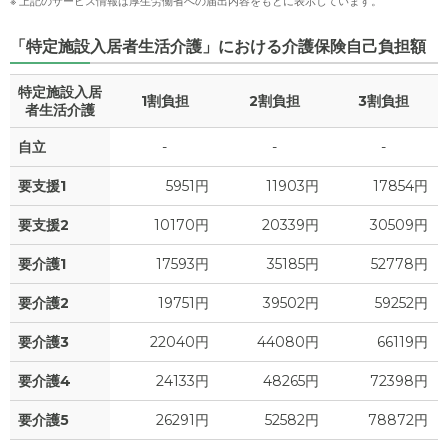
※ 上記のサービス情報は厚生労働省への届出内容をもとに表示しています。
「特定施設入居者生活介護」における介護保険自己負担額
特定施設入居
1割負担
2割負担
3割負担
者生活介護
自立
-
-
-
要支援1
5951円
11903円
17854円
要支援2
10170円
20339円
30509円
要介護1
17593円
35185円
52778円
要介護2
19751円
39502円
59252円
要介護3
22040円
44080円
66119円
要介護4
24133円
48265円
72398円
要介護5
26291円
52582円
78872円