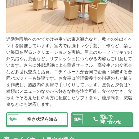
近隣遊園地へのおでかけや車での東京観光など、数々の外出イベ
ントを開催しています。室内では脳トレや手芸、工作など、楽し
い毎日を彩るレクリエーションを実施。屋上のルーフデッキでの
外気浴やお茶会など、リフレッシュにつながる内容もご用意して
います。さらに外部講師による華道サークル、高校生との交流会
など多世代交流も活発。ニチイホームが合同で企画・開催する合
同バスツアーも好評です。お食事は管理栄養士の指導のもと献立
を作成し、施設内の厨房で手づくりしています。昼食と夕食は7
種類のメニューのなかから好きな物を注文可能。食べやすさ、食
欲をそそる見た目の両方に配慮したソフト食や、糖尿病食、減塩
食などにも対応します。
電話で
空き状況を知る
無料
無料
問い合わせ