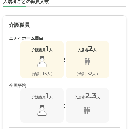
入居者ごとの職員人数
介護職員
ニチイホーム目白
1
2
介護職員
人
入居者
人
:
（合計 16人）
（合計 32人）
全国平均
1
2.3
介護職員
人
入居者
人
: