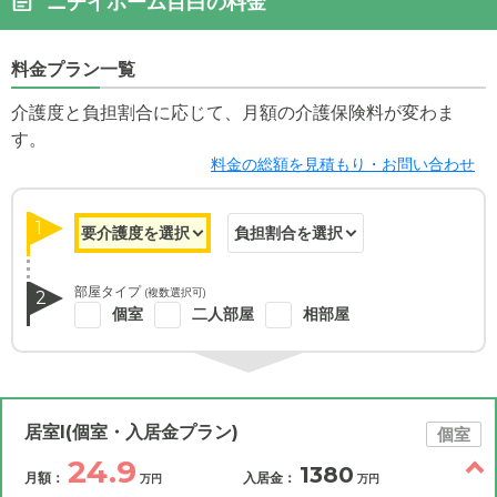
ニチイホーム目白の料金
料金プラン一覧
介護度と負担割合に応じて、月額の介護保険料が変わま
す。
料金の総額を見積もり・お問い合わせ
1
部屋タイプ
(複数選択可)
2
個室
二人部屋
相部屋
居室I(個室・入居金プラン)
個室
24.9
1380
月額：
入居金：
万円
万円