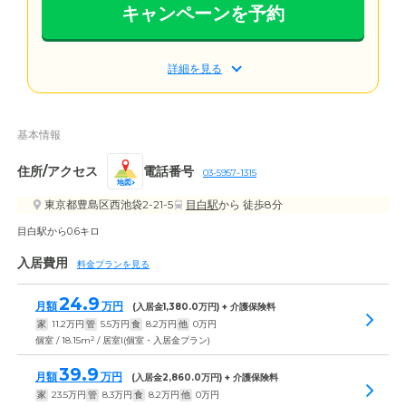
キャンペーンを予約
詳細を見る
基本情報
住所/アクセス
電話番号
03-5957-1315
地図
東京都豊島区西池袋2-21-5
目白駅
から 徒歩8分
目白駅から0.6キロ
入居費用
料金プランを見る
24.9
月額
万円
(入居金
1,380.0
万円) + 介護保険料
家
11.2
万円
管
5.5
万円
食
8.2
万円
他
0
万円
2
個室 / 18.15m
/ 居室I(個室・入居金プラン)
39.9
月額
万円
(入居金
2,860.0
万円) + 介護保険料
家
23.5
万円
管
8.3
万円
食
8.2
万円
他
0
万円