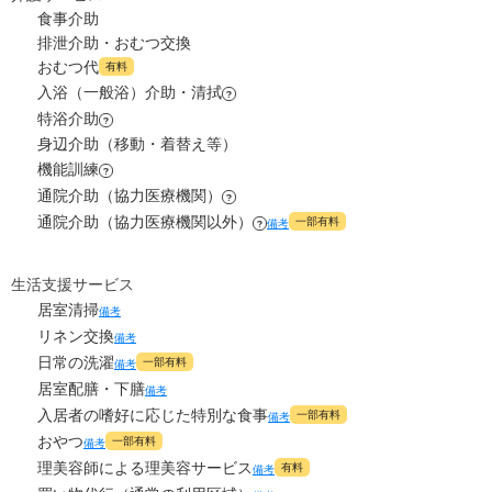
食事介助
8.3
管理費
?
万円
排泄介助・おむつ交換
0
上乗せ介護費
?
万円
おむつ代
有料
8.2
食費
?
万円
入浴（一般浴）介助・清拭
0
?
その他
万円
特浴介助
?
0
水道・光熱費
万円
身辺介助（移動・着替え等）
-
介護保険料
万円
機能訓練
?
0
上乗せ介護費
?
万円
通院介助（協力医療機関）
?
通院介助（協力医療機関以外）
一部有料
備考
?
0
その他
万円
-
介護保険料
生活支援サービス
万円
居室清掃
備考
リネン交換
備考
日常の洗濯
一部有料
備考
居室配膳・下膳
備考
入居者の嗜好に応じた特別な食事
一部有料
備考
おやつ
一部有料
備考
理美容師による理美容サービス
有料
備考