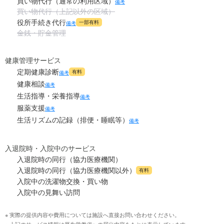
買い物代行（通常の利用区域）
備考
買い物代行（上記以外の区域）
役所手続き代行
一部有料
備考
金銭・貯金管理
健康管理サービス
定期健康診断
有料
備考
健康相談
備考
生活指導・栄養指導
備考
服薬支援
備考
生活リズムの記録（排便・睡眠等）
備考
入退院時・入院中のサービス
入退院時の同行（協力医療機関）
入退院時の同行（協力医療機関以外）
有料
入院中の洗濯物交換・買い物
入院中の見舞い訪問
※ 実際の提供内容や費用については施設へ直接お問い合わせください。