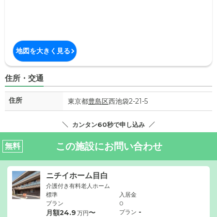
地図を大きく見る
住所・交通
住所
東京都
豊島区
西池袋2-21-5
カンタン60秒で申し込み
この施設にお問い合わせ
無料
ニチイホーム目白
介護付き有料老人ホーム
標準
入居金
プラン
0
-
月額
24.9
〜
プラン
万円