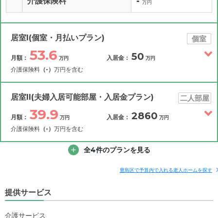
-
介護保険料
万円
居室I(個室・月払いプラン)
個室
53.6
50
月額：
入居金：
万円
万円
介護保険料
（-）
万円を含む
その他費用
月額費用
入居金
補足情報
居室II(夫婦入居可能部屋・入居金プラン)
二人部屋
39.9
2860
月額：
入居金：
万円
万円
53.6
月額費用
?
万円
介護保険料
（-）
万円を含む
39.9
その他費用
家賃
全4件のプランを見る
月額費用
入居金
万円
補足情報
5.5
管理費
?
豊島区で予算内で入れる老人ホームを探す
万円
39.9
月額費用
?
万円
提供サービス
8.2
食費
?
万円
23.5
家賃
万円
0
介護サービス
水道・光熱費
万円