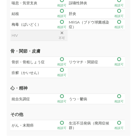
喘息・気管支炎
誤嚥性肺炎
相談可
相談可
結核
肝炎
相談可
相談可
MRSA（ブドウ球菌感染
梅毒（ばいどく）
症）
相談可
相談可
HIV
不可
骨・関節・皮膚
骨折・骨粗しょう症
リウマチ・関節症
相談可
相談可
疥癬（かいせん）
相談可
心・精神
統合失調症
うつ・鬱病
相談可
相談可
その他
生活不活発病（廃用症候
がん・末期癌
群）
相談可
相談可