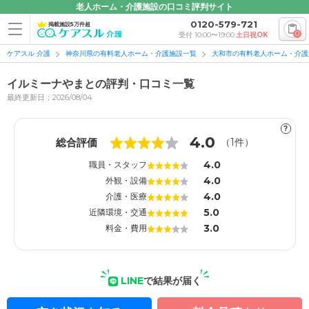
老人ホーム・介護施設の口コミ評判サイト
0120-579-721
掲載施設5万件超
0
受付 10:00〜19:00
土日祝OK
ケアスル 介護
神奈川県の有料老人ホーム・介護施設一覧
大和市の有料老人ホーム・介護
イルミーナやまとの評判・口コミ一覧
最終更新日：2026/08/04
?
1
1
4.0
総合評価
（
1
件）
4.0
職員・スタッフ
4.0
外観・設備
4.0
介護・医療
5.0
近隣環境・交通
3.0
料金・費用
LINE
で結果が届く