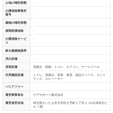
土地の権利形態
-
介護保険事業所
-
番号
建物の権利形態
-
損害賠償保険
-
介護保険サービ
-
ス
耐火建築物基準
-
消火設備
-
居室設備
洗面台、収納、トイレ、エアコン、ナースコール
共用施設設備
トイレ、洗面台、浴室、食堂、談話スペース、エント
ランス、エレベーター
バリアフリー
-
運営事業者名
ケアサポート株式会社
運営者所在地
埼玉県さいたま市大宮区土手町１丁目２ JA共済埼玉ビ
ル ７階