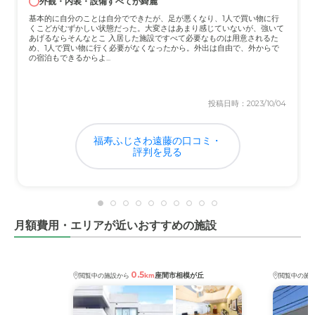
外観・内装・設備すべてが綺麗
基本的に自分のことは自分でできたが、足が悪くなり、1人で買い物に行
くこどがむずかしい状態だった。大変さはあまり感じていないが、強いて
あげるならそんなとこ 入居した施設ですべて必要なものは用意されるた
め、1人で買い物に行く必要がなくなったから。外出は自由で、外からで
の宿泊もできるからよ...
投稿日時：2023/10/04
福寿ふじさわ遠藤の口コミ・
評判を見る
月額費用・エリアが近いおすすめの施設
0.5
座間市相模が丘
閲覧中の施設から
km
閲覧中の施