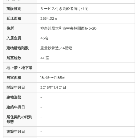
施設種別
サービス付き高齢者向け住宅
延床面積
2654.32㎡
住所
神奈川県大和市中央林間西6-6-28
入居定員
45名
建物構造階数
重量鉄骨造／4階建
居室総数
40室
地上階・地下階
-
居室面積
18.45〜41.85㎡
開設年月日
2016年11月01日
建物形態
-
建築年月日
-
居住契約の権利
-
形態
改築年月日
-