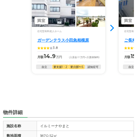
満室
満室
住宅型有料老人ホーム
住宅型有料
ガーデンテラス小田急相模原
ご長寿
3.8
14.9
15
月額
万円
月額
(入居金
17
万円
+介護保険料)
自立
要支援1・2
要介護1〜5
認知症可
自立
物件詳細
施設名称
イルミーナやまと
敷地面積
1870.52㎡