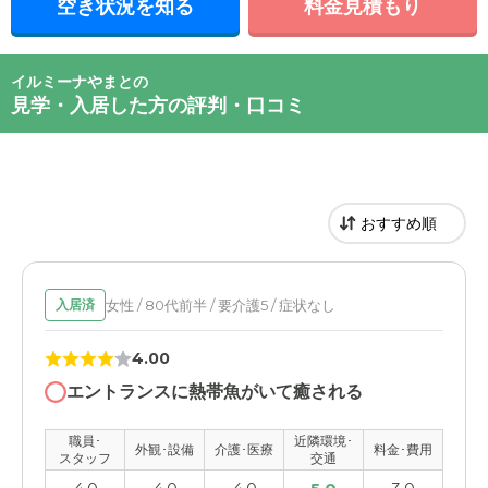
空き状況を知る
料金見積もり
イルミーナやまとの
見学・入居した方の評判・口コミ
女性 / 80代前半 / 要介護5 / 症状なし
入居済
4.00
エントランスに熱帯魚がいて癒される
職員･
近隣環境･
外観･設備
介護･医療
料金･費用
スタッフ
交通