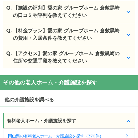
Q.
【施設の評判】愛の家 グループホーム 倉敷黒崎
の口コミや評判を教えてください
Q.
愛の家 グループホーム 倉敷黒崎を見学した方の口コ
【料金プラン】愛の家 グループホーム 倉敷黒崎
ミを確認できます。
の費用・入居条件を教えてください
愛の家 グループホーム 倉敷黒崎
の
口コミ
Q.
愛の家 グループホーム 倉敷黒崎
【アクセス】愛の家 グループホーム 倉敷黒崎の
の入居金・月額料
・
本人の家に近いため、慣れ親しんだ環境である 家
金は次のとおりです。
住所や交通手段を教えてください
族の家にも近い...
・初期費用が
11.7
万円
・月額費用が
12.6
万円
愛の家 グループホーム 倉敷黒崎
の
交通アクセス
◎ケアスル 介護の3つの特徴
その他の老人ホーム・介護施設を探す
・
住所：
岡山県
倉敷市
黒崎272-1
愛の家 グループホーム 倉敷黒崎
の対応可能な入居
・経験豊富な入居相談員が完全無料で施設探しをサ
・
最寄り駅：
倉敷市駅
2.2km
倉敷駅
2.2km
中庄駅
条件は次のとおりです。
ポート
3.0km
他の介護施設を調べる
・要介護度：要支援2、要介護1、要介護2、要介護
入居相談：
0120-579-721
（無料）
3、要介護4、要介護5
受付時間：10：00～19：00
・認知症：受け入れ可
有料老人ホーム・介護施設を探す
・全国10000件の介護施設情報を掲載
ケアスル 介護では詳細な
料金プラン
をご確認頂けま
幅広い選択肢の中から、条件にあった施設を選ぶ
岡山県の有料老人ホーム・介護施設を探す（370件）
す。詳しくは
こちら
。