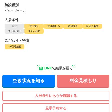
施設種別
グループホーム
入居条件
自立
要支援2
要介護1〜5
認知症可
保証人必要
生活保護可
引受人必要
こだわり・特徴
24時間介護
LINE
で結果が届く
空き状況を知る
料金見積もり
入居条件にあうか確認する
見学予約する