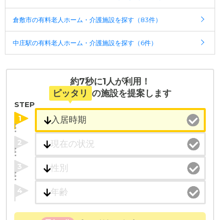
ことができます。
倉敷市の有料老人ホーム・介護施設を探す（83件）
・こだわりの条件や医療体制から施設を探せる
◎ケアスル 介護の3つの特徴
たとえば「カラオケ」「麻雀」が楽しめる施設、
・経験豊富な入居相談員が完全無料で施設探しをサ
中庄駅の有料老人ホーム・介護施設を探す（6件）
「夫婦入居可」の施設、「看取り可」の施設など、
ポート
医療・看護体制から施設を探すこともできます。
入居相談：
0120-579-721
（無料）
受付時間：10：00～19：00
約7秒に1人が利用！
・全国10000件の介護施設情報を掲載
ピッタリ
の施設を提案します
幅広い選択肢の中から、条件にあった施設を選ぶ
STEP
ことができます。
1
・こだわりの条件や医療体制から施設を探せる
2
たとえば「カラオケ」「麻雀」が楽しめる施設、
「夫婦入居可」の施設、「看取り可」の施設など、
3
医療・看護体制から施設を探すこともできます。
4