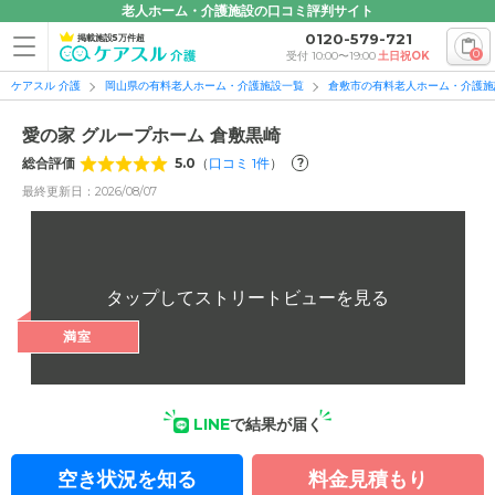
老人ホーム・介護施設の口コミ評判サイト
0120-579-721
掲載施設5万件超
0
受付 10:00〜19:00
土日祝OK
ケアスル 介護
岡山県の有料老人ホーム・介護施設一覧
倉敷市の有料老人ホーム・介護施
愛の家 グループホーム 倉敷黒崎
総合評価
5.0
（
口コミ
1
件
）
?
最終更新日：2026/08/07
満室
LINE
で結果が届く
空き状況を知る
料金見積もり