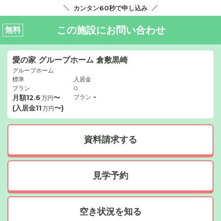
カンタン60秒で申し込み
この施設にお問い合わせ
無料
愛の家 グループホーム 倉敷黒崎
グループホーム
標準
入居金
プラン
0
-
月額
12.6
〜
プラン
万円
(入居金
11
〜)
万円
資料請求する
見学予約
空き状況を知る