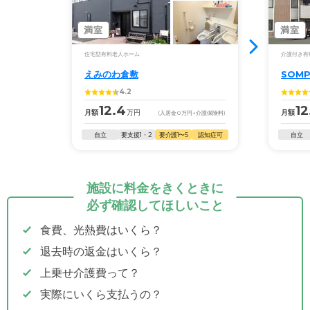
満室
満室
住宅型有料老人ホーム
介護付き有
えみのわ倉敷
SOM
4.2
12.4
12
月額
万円
月額
(入居金
0
万円
+介護保険料)
自立
要支援1・2
要介護1〜5
認知症可
自立
施設に料金をきくときに
必ず確認してほしいこと
食費、光熱費はいくら？
退去時の返金はいくら？
上乗せ介護費って？
実際にいくら支払うの？