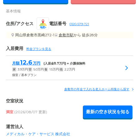
基本情報
住所/アクセス
電話番号
0120-579-721
地図
岡山県倉敷市黒崎272-1
倉敷市駅
から 徒歩28分
入居費用
料金プランを見る
12.6
月額
万円
(入居金
11.7
万円) + 介護保険料
家
3.9
万円
管
5.0
万円
食
1.5
万円
他
2.2
万円
個室 / 基本プラン
倉敷市の年金で入れる老人ホーム特集から探す
空室状況
最新の空き状況を知る
満室
(2026/08/07 更新)
運営法人
メディカル・ケア・サービス 株式会社