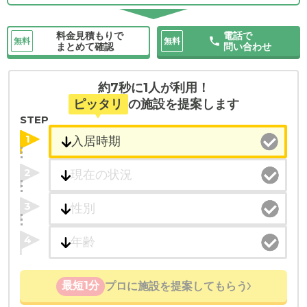
料金見積もりで
電話で
無料
無料
まとめて確認
問い合わせ
約7秒に1人が利用！
ピッタリ
の施設を提案します
STEP
1
2
3
4
最短1分
プロに施設を提案してもらう