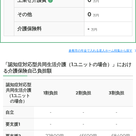
0
上乗せ介護費
?
万円
0
その他
万円
-
介護保険料
万円
倉敷市の年金で入れる老人ホーム特集から探す
「認知症対応型共同生活介護（1ユニットの場合）」におけ
る介護保険自己負担額
認知症対応型
共同生活介護
1割負担
2割負担
3割負担
（1ユニット
の場合）
自立
-
-
-
要支援1
-
-
-