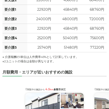
要支援2
22800円
45600円
68400円
要介護1
22920円
45840円
68760円
要介護2
24000円
48000円
72000円
要介護3
22920円
45840円
68760円
要介護4
25200円
50400円
75600円
要介護5
25740円
51480円
77220円
※ 介護報酬の1単位は人件費率45%として計算しています。
※2ユニットの場合は金額が異なります。
月額費用・エリアが近いおすすめの施設
4.5
倉敷市水江
閲覧中の施設から
km
閲覧中の施