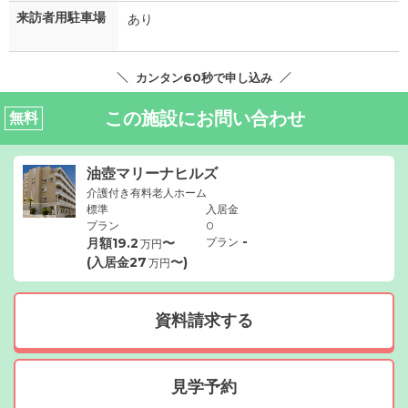
来訪者用駐車場
あり
カンタン60秒で申し込み
この施設にお問い合わせ
無料
油壺マリーナヒルズ
介護付き有料老人ホーム
標準
入居金
プラン
0
-
月額
19.2
〜
プラン
万円
(入居金
27
〜)
万円
資料請求する
見学予約