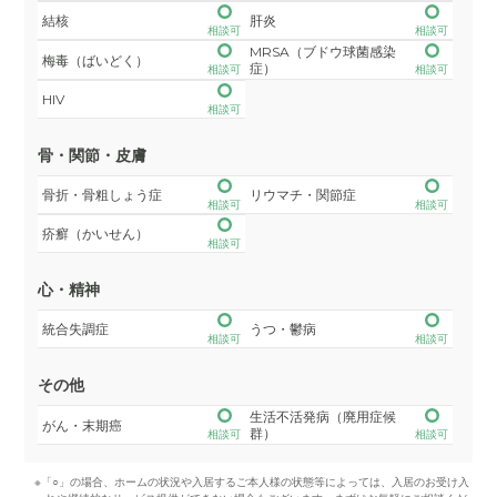
結核
肝炎
相談可
相談可
MRSA（ブドウ球菌感染
梅毒（ばいどく）
症）
相談可
相談可
HIV
相談可
骨・関節・皮膚
骨折・骨粗しょう症
リウマチ・関節症
相談可
相談可
疥癬（かいせん）
相談可
心・精神
統合失調症
うつ・鬱病
相談可
相談可
その他
生活不活発病（廃用症候
がん・末期癌
群）
相談可
相談可
※「○」の場合、ホームの状況や入居するご本人様の状態等によっては、入居のお受け入