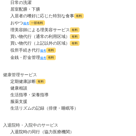
日常の洗濯
居室配膳・下膳
入居者の嗜好に応じた特別な食事
有料
おやつ
一部有料
備考
理美容師による理美容サービス
有料
買い物代行（通常の利用区域）
有料
買い物代行（上記以外の区域）
有料
役所手続き代行
有料
備考
金銭・貯金管理
有料
備考
健康管理サービス
定期健康診断
有料
健康相談
生活指導・栄養指導
服薬支援
生活リズムの記録（排便・睡眠等）
入退院時・入院中のサービス
入退院時の同行（協力医療機関）