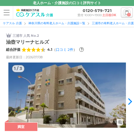
老人ホーム・介護施設の口コミ評判サイト
0120-579-721
掲載施設5万件超
0
受付 10:00〜19:00
土日祝OK
ケアスル 介護
神奈川県の有料老人ホーム・介護施設一覧
三浦市の有料老人ホーム・介護
三浦市 人気 No.2
油壺マリーナヒルズ
総合評価
4.1
（
口コミ
2
件
）
?
最終更新日：2026/07/08
1
/
3
1
/
3
満室
外観: 油壺マリーナヒルズは、モザイク柄の外壁を使用してい