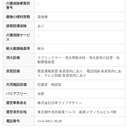
介護保険事業所
-
番号
建物の権利形態
賃借権
損害賠償保険
あり
介護保険サービ
-
ス
耐火建築物基準
耐火
消火設備
スプリンクラー・消火用散水栓・消火器等の設置・自
動警報装置
居室設備
緊急通報装置:各居室内にあり、電話回線:各居室内にあ
り、テレビ回線:各居室内にあり
共用施設設備
応接室・相談室
バリアフリー
全館
運営事業者名
株式会社日本ライフデザイン
運営者所在地
東京都中央区銀座 7-4-12 銀座メディカルビル 9階
電話番号
046-880-1828