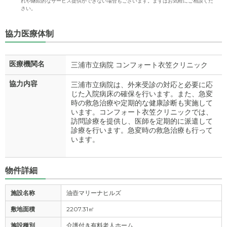
れや継続的なサービス提供ができない場合もございます。まずはお気軽にご相談くだ
さい。
協力医療体制
医療機関名
三浦市立病院 コンフォート衣笠クリニック
協力内容
三浦市立病院は、外来受診の対応と必要に応
じた入院病床の確保を行います。また、急変
時の救急治療や定期的な健康診断も実施して
います。コンフォート衣笠クリニックでは、
訪問診療を提供し、医師を定期的に派遣して
診療を行います。急変時の救急治療も行って
います。
物件詳細
施設名称
油壺マリーナヒルズ
敷地面積
2207.31㎡
施設種別
介護付き有料老人ホーム