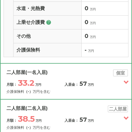
0
水道・光熱費
万円
0
上乗せ介護費
?
万円
0
その他
万円
-
介護保険料
万円
二人部屋(一名入居)
個室
33.2
57
月額：
入居金：
万円
万円
介護保険料
（-）
万円を含む
その他費用
月額費用
入居金
補足情報
二人部屋(二名入居)
二人部屋
38.5
57
月額：
入居金：
万円
万円
33.2
月額費用
?
万円
介護保険料
（-）
万円を含む