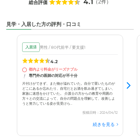
4.1
（2件）
総合評価
見学・入居した方の評判・口コミ
男性 / 80代前半 / 要支援1
入居済
4.2
都内より料金がリーズナブル
専門外の医師の対応が不十分
片付けができず、また物が溢れていた。自分で置いたものが
どこにあるか忘れたり、自宅だとお酒を飲み過ぎてしまい、
家族に迷惑をかけていた。 介護士の方からの教育や周囲の
方々との交流によって、自分の問題点を理解して、改善しよ
うと努力している姿が見受けら...
投稿日時：2024/04/12
続きを見る