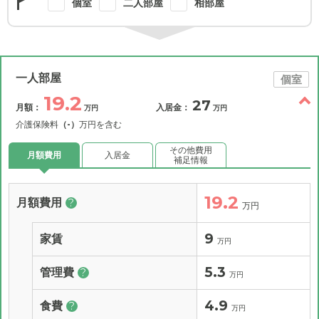
個室
二人部屋
相部屋
一人部屋
個室
19.2
27
月額：
入居金：
万円
万円
介護保険料
（-）
万円を含む
その他費用
月額費用
入居金
補足情報
19.2
月額費用
?
万円
9
家賃
万円
5.3
管理費
?
万円
4.9
食費
?
万円