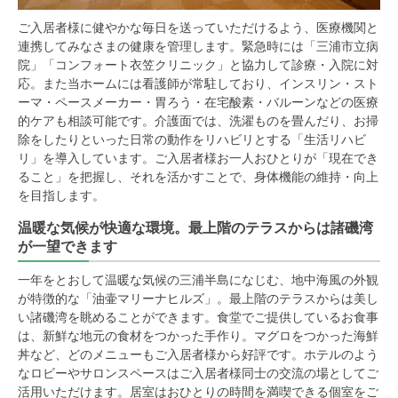
ご入居者様に健やかな毎日を送っていただけるよう、医療機関と
連携してみなさまの健康を管理します。緊急時には「三浦市立病
院」「コンフォート衣笠クリニック」と協力して診療・入院に対
応。また当ホームには看護師が常駐しており、インスリン・スト
ーマ・ペースメーカー・胃ろう・在宅酸素・バルーンなどの医療
的ケアも相談可能です。介護面では、洗濯ものを畳んだり、お掃
除をしたりといった日常の動作をリハビリとする「生活リハビ
リ」を導入しています。ご入居者様お一人おひとりが「現在でき
ること」を把握し、それを活かすことで、身体機能の維持・向上
を目指します。
温暖な気候が快適な環境。最上階のテラスからは諸磯湾
が一望できます
一年をとおして温暖な気候の三浦半島になじむ、地中海風の外観
が特徴的な「油壷マリーナヒルズ」。最上階のテラスからは美し
い諸磯湾を眺めることができます。食堂でご提供しているお食事
は、新鮮な地元の食材をつかった手作り。マグロをつかった海鮮
丼など、どのメニューもご入居者様から好評です。ホテルのよう
なロビーやサロンスペースはご入居者様同士の交流の場としてご
活用いただけます。居室はおひとりの時間を満喫できる個室をご