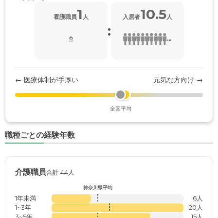
1
10.5
看護職員
人
入居者
人
:
...
← 医療体制が手厚い
元気な方向け →
全国平均
職種ごとの経験年数
介護職員
合計 44人
神奈川県平均
1年未満
6人
1~3年
20人
3~5年
15人