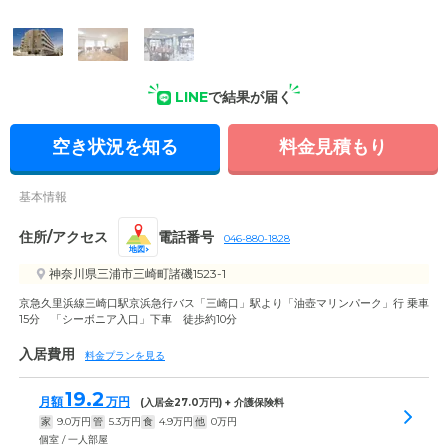
ます。各階には海や緑を望めるバルコニーが並んでいます。
LINE
で結果が届く
空き状況を知る
料金見積もり
基本情報
住所/アクセス
電話番号
046-880-1828
地図
神奈川県三浦市三崎町諸磯1523-1
京急久里浜線三崎口駅京浜急行バス「三崎口」駅より「油壺マリンパーク」行 乗車
15分 「シーボニア入口」下車 徒歩約10分
入居費用
料金プランを見る
19.2
月額
万円
(入居金
27.0
万円) + 介護保険料
家
9.0
万円
管
5.3
万円
食
4.9
万円
他
0
万円
個室 / 一人部屋