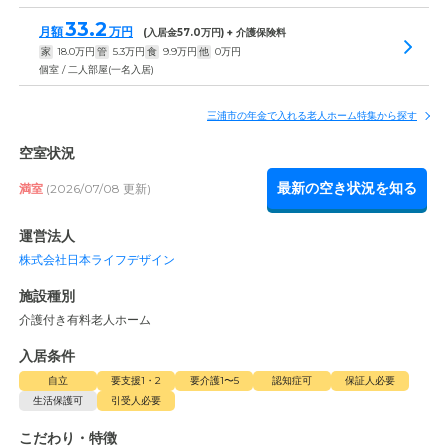
33.2
月額
万円
(入居金
57.0
万円) + 介護保険料
家
18.0
万円
管
5.3
万円
食
9.9
万円
他
0
万円
個室 / 二人部屋(一名入居)
三浦市の年金で入れる老人ホーム特集から探す
空室状況
最新の空き状況を知る
満室
(2026/07/08 更新)
運営法人
株式会社日本ライフデザイン
施設種別
介護付き有料老人ホーム
入居条件
自立
要支援1・2
要介護1〜5
認知症可
保証人必要
生活保護可
引受人必要
こだわり・特徴