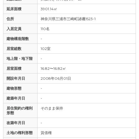
延床面積
3901.14㎡
住所
神奈川県三浦市三崎町諸磯1523-1
入居定員
110名
建物構造階数
-
居室総数
102室
地上階・地下階
-
居室面積
16.82〜16.82㎡
開設年月日
2008年06月01日
建物形態
-
建築年月日
-
居住契約の権利
そのまま保持
形態
改築年月日
-
土地の権利形態
賃借権