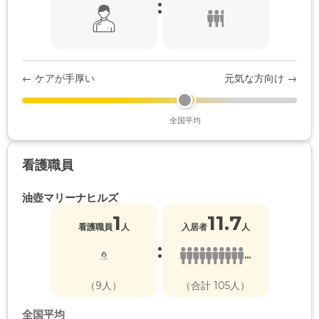
:
← ケアが手厚い
元気な方向け →
全国平均
看護職員
油壺マリーナヒルズ
1
11.7
看護職員
人
入居者
人
:
...
（9人）
（合計 105人）
全国平均