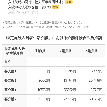
入退院時の同行（協力医療機関以外）
有料
入院中の洗濯物交換・買い物
有料
入院中の見舞い訪問
※ 実際の提供内容や費用については施設へ直接お問い合わせください。
※ 上記のサービス情報は厚生労働省への届出内容をもとに表示しています。
「特定施設入居者生活介護」における介護保険自己負担額
特定施設入居
1割負担
2割負担
3割負担
者生活介護
自立
-
-
-
要支援1
5607円
11215円
16822円
要支援2
9582円
19164円
28746円
要介護1
16576円
33152円
49727円
要介護2
18609円
37218円
55828円