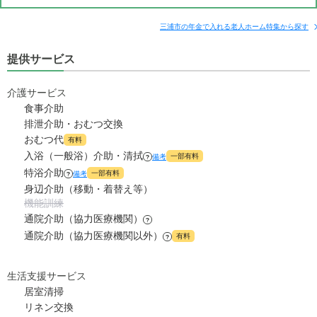
18
その他費用
家賃
月額費用
入居金
万円
補足情報
三浦市の年金で入れる老人ホーム特集から探す
5.3
管理費
?
万円
提供サービス
38.5
月額費用
?
万円
9.9
食費
?
万円
介護サービス
18
家賃
万円
食事介助
0
水道・光熱費
万円
排泄介助・おむつ交換
10.6
管理費
?
おむつ代
万円
有料
0
上乗せ介護費
?
万円
入浴（一般浴）介助・清拭
一部有料
備考
?
9.9
食費
?
特浴介助
万円
一部有料
備考
?
0
その他
万円
身辺介助（移動・着替え等）
0
水道・光熱費
機能訓練
万円
-
介護保険料
通院介助（協力医療機関）
万円
?
0
通院介助（協力医療機関以外）
上乗せ介護費
?
有料
?
万円
0
その他
万円
生活支援サービス
居室清掃
-
介護保険料
万円
リネン交換