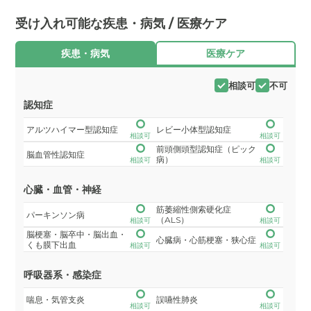
受け入れ可能な疾患・病気 / 医療ケア
疾患・病気
医療ケア
相談可
不可
認知症
アルツハイマー型認知症
レビー小体型認知症
相談可
相談可
前頭側頭型認知症（ピック
脳血管性認知症
病）
相談可
相談可
心臓・血管・神経
筋萎縮性側索硬化症
パーキンソン病
（ALS）
相談可
相談可
脳梗塞・脳卒中・脳出血・
心臓病・心筋梗塞・狭心症
くも膜下出血
相談可
相談可
呼吸器系・感染症
喘息・気管支炎
誤嚥性肺炎
相談可
相談可