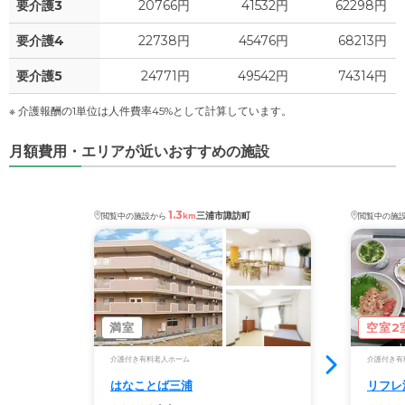
要介護3
20766円
41532円
62298円
要介護4
22738円
45476円
68213円
要介護5
24771円
49542円
74314円
※ 介護報酬の1単位は人件費率45%として計算しています。
月額費用・エリアが近いおすすめの施設
1.3
三浦市諏訪町
閲覧中の施設から
km
閲覧中の施
満室
空室2
介護付き有料老人ホーム
介護付き有
はなことば三浦
リフレ