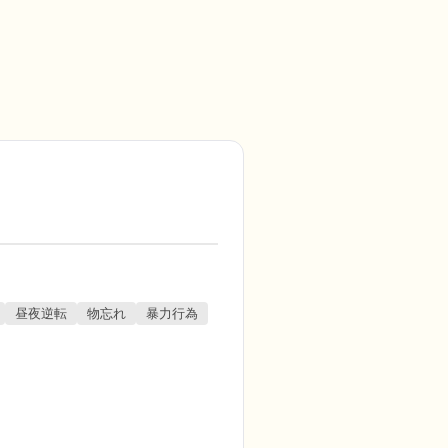
昼夜逆転
物忘れ
暴力行為