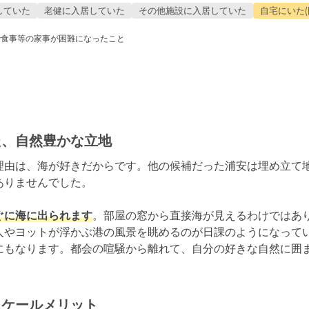
していた
老健に入居していた
その他施設に入居していた
自宅にいた(
で食事等の家事が困難になったこと
た、自然豊かな立地
理由は、海が好きだからです。他の候補だった浦安は埋め立て
りませんでした。

ぐに海に出られます
。部屋の窓から直接海が見えるわけではあ
人やヨットが浮かぶ港の風景を眺めるのが日課のようになってい
にもなります。都会の喧騒から離れて、自分の好きな自然に囲
スケールメリット