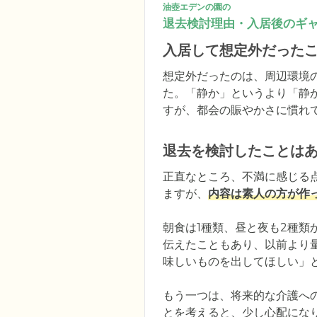
油壺エデンの園の
退去検討理由・入居後のギ
入居して想定外だった
想定外だったのは、周辺環境
た。「静か」というより「静
すが、都会の賑やかさに慣れ
退去を検討したことは
正直なところ、不満に感じる
ますが、
内容は素人の方が作
朝食は1種類、昼と夜も2種
伝えたこともあり、以前より
味しいものを出してほしい」と
もう一つは、将来的な介護へ
とを考えると、少し心配になり