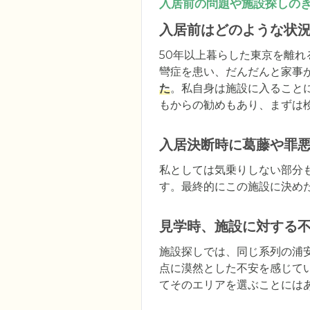
入居前の問題や施設探しの
入居前はどのような状
50年以上暮らした東京を離
彎症を患い、だんだんと家事
た
。私自身は施設に入ること
もからの勧めもあり、まずは
入居決断時に葛藤や罪
私としては気乗りしない部分
す。最終的にこの施設に決め
見学時、施設に対する
施設探しでは、同じ系列の浦
点に漠然とした不安を感じて
てそのエリアを選ぶことにはあ