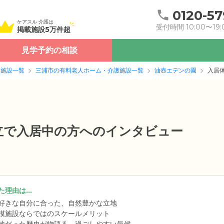
0120-57
ケアスル 介護は
受付時間 10:00〜19:
掲載施設5万件超
見学予約の相談
護施設一覧
三浦市の有料老人ホーム・介護施設一覧
油壺エデンの園
入居
自立で入居中の方へのインタビュー
理由は...
好きな自分に合った、自然豊かな立地
模施設ならではのスケールメリット