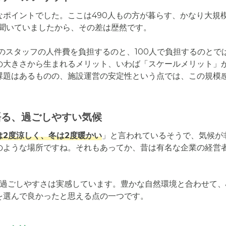
なポイントでした。ここは490人もの方が暮らす、かなり大規
と聞いていましたから、その差は歴然です。

人のスタッフの人件費を負担するのと、100人で負担するのとで
の大きさから生まれるメリット、いわば「スケールメリット」
課題はあるものの、施設運営の安定性という点では、この規模
語る、過ごしやすい気候
は2度涼しく、冬は2度暖かい
」と言われているそうで、気候が
のような場所ですね。それもあってか、昔は有名な企業の経営
の過ごしやすさは実感しています。豊かな自然環境と合わせて
を選んで良かったと思える点の一つです。