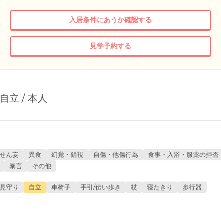
入居条件にあうか確認する
見学予約する
 自立 / 本人
せん妄
異食
幻覚・錯視
自傷・他傷行為
食事・入浴・服薬の拒否
暴言
その他
見守り
自立
車椅子
手引/伝い歩き
杖
寝たきり
歩行器