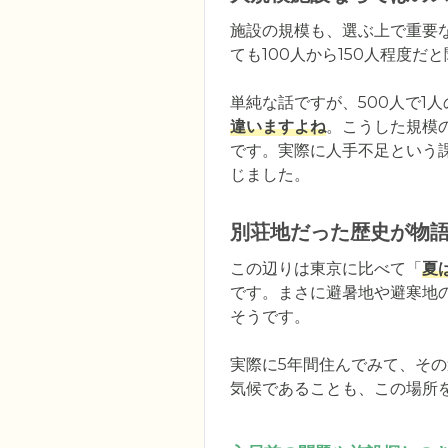
施設の規模も、選ぶ上で重要
ても100人から150人程度だ
単純な話ですが、500人で1
違いますよね
。こうした規模
です。実際に人手不足という
じました。
別荘地だった歴史が物
この辺りは東京に比べて「
夏
です。まさに避暑地や避寒地
そうです。

実際に5年間住んでみて、そ
気候であることも、この場所