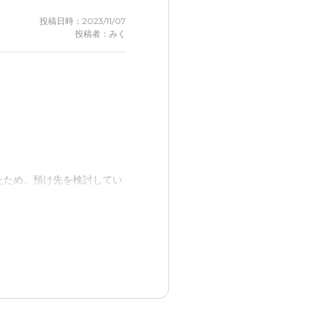
投稿日時：2023/11/07
投稿者：みく
。
感じました。
たため、預け先を検討してい
ました。
が元気になったような気がす