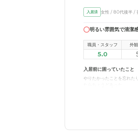
職員・スタッフ・他入居
女性 / 80代後半 /
入居済
スタッフの方々の対応が良
明るい雰囲気で清潔
外観・内装・居室・設備
全体的に清潔できれいな印
職員・スタッフ
外
5.0
介護医療サービスについ
自分たちではできなかった
入居前に困っていたこと
やりたかったことを忘れた
近隣環境や交通アクセス
たらちょうどあった
若干住んでいるところから
入居後どうなったか？
料金費用について
自分の時間がもて、自宅も
るから
自分たちにとってはちょう
小山すみれの評価