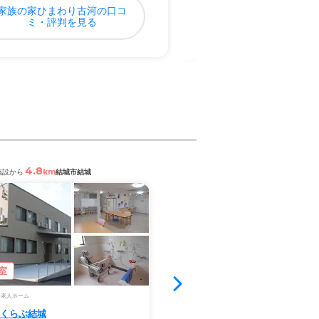
家族の家ひまわり古河の口コ
栃木グループリビング
ミ・評判を見る
の口コミ・評判を
4.8
2.5
km
km
施設から
結城市結城
閲覧中の施設から
結城市結城
室
空室5室
料老人ホーム
サービス付き高齢者向け住宅
くらぶ結城
やさしえ結城 東館・西館