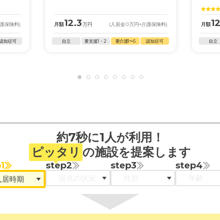
12.3
12
介護保険料)
月額
万円
(入居金
0
万円
+介護保険料)
月額
認知症可
自立
要支援1・2
要介護1〜5
認知症可
自立
約7秒に1人が利用！
ピッタリ
の施設を提案します
1
step2
step3
step4