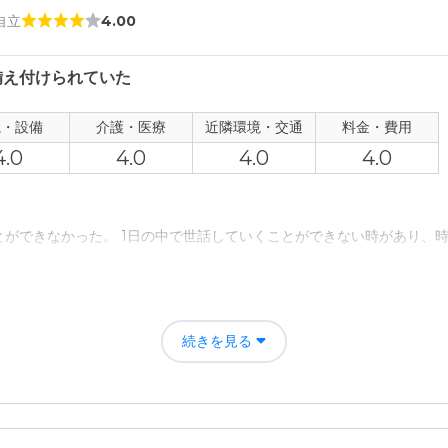
 自立
4.00
備え付けられていた
観・設備
介護・医療
近隣環境・交通
料金・費用
4.0
4.0
4.0
4.0
とができなかった。 1日の中で世話していくことができない時があり、
できない時がほぼなくなり、安心して生活することができるようになった
続きを見る
タッフの対応も良かったと感じられたから入居させたいと思いました。