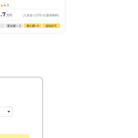
4.3
3.95
.7
13.1
万円
(入居金
0
万円
+介護保険料)
月額
万円
(入居金
0
万円
+
要支援1・2
要介護1〜5
認知症可
自立
要支援1・2
要介護1〜5