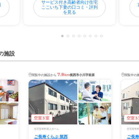
サービス付き高齢者向け住宅
口
ここいち下妻の口コミ・評判
を見る
の施設
7.8
km
閲覧中の施設から
筑西市小川字前原
閲覧中の
空室3室
空室3
住宅型有料老人ホーム
住宅型有
ご長寿くらぶ 筑西
ご長寿