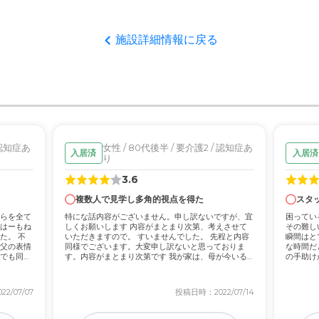
良さを感じたため。食事もおいしい感じを受けた。職員が元気
者の雰囲気について
施設詳細情報に戻る
印象を受けました。目配りは大変行き届いている感じを受けました。
について
清潔感もあり大変居心地が良い感じを受けました。パーソナルもしっか
て
 認知症あ
女性 / 80代後半 / 要介護2 / 認知症あ
入居済
入居済
り
が行き届いているので安心しているため。対応が早いので安心
3.6
複数人で見学し多角的視点を得た
スタ
について
らを全て
特にな話内容がございません。申し訳ないですが、宜
困ってい
駐車場も沢山あり問題なく通える感じでストレスがなく行けている
はーもね
しくお願いします 内容がまとまり次第、考えさせて
その難し
た。 不
いただきますので。 すいませんでした。 先程と内容
瞬間はと
父の表情
同様でございます。大変申し訳ないと思っておりま
な時間だ
でも同様
す。内容がまとまり次第です 我が家は、母が今いる
の手助け
老健...
ます...
であると思うし、きめ細かいのでむしろ安いかと思っている。
2/07/07
投稿日時：2022/07/14