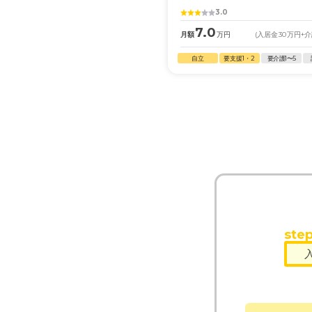
3.0
7.0
月額
万円
(入居金
30
万円
+
自立
要支援1・2
要介護1〜5
step