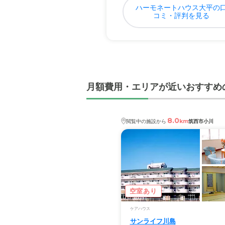
ハーモネートハウス大平の
コミ・評判を見る
月額費用・エリアが近いおすすめ
8.0
km
閲覧中の施設から
筑西市小川
空室あり
ケアハウス
サンライフ川島