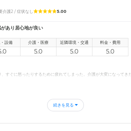
者の雰囲気について
 要介護2 / 症状なし
5.00
かったと感じられました。他の入居者の方も仲良くさせてもらいました
感があり居心地が良い
について
象を受けました。部屋の中もいろいろなものがあり、とても使いやすく
観・設備
介護・医療
近隣環境・交通
料金・費用
5.0
5.0
5.0
5.0
て
り、難しかったりしたことについて施設が補ってくれた印象です。
り、すぐに怒ったりするために疲れてしまった。介護が大変になってき
について
は遠く不便に感じることがあったが、サービス等で総合的に見て判断し
きれいにでき精神的にこちらの 余裕ができるようになったので、お互い
続きを見る
ど良い価格設定だったと思っています。特に不満などはないです。