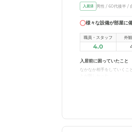
男性 / 60代後半 /
入居済
様々な設備が部屋に
職員・スタッフ
外
4.0
入居前に困っていたこと
なかなか相手をしていくこ
とが難しかった。
入居後どうなったか？
1日の中で見ていくことが
も楽ができた。
小山すみれの評価
とても館内がきれいで、ス