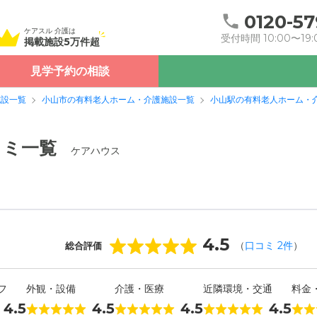
0120-57
ケアスル 介護は
受付時間 10:00〜19:
掲載施設5万件超
見学予約の相談
施設一覧
小山市の有料老人ホーム・介護施設一覧
小山駅の有料老人ホーム・
コミ一覧
ケアハウス
4.5
（
口コミ
2
件
）
総合評価
フ
外観・設備
介護・医療
近隣環境・交通
料金
4.5
4.5
4.5
4.5