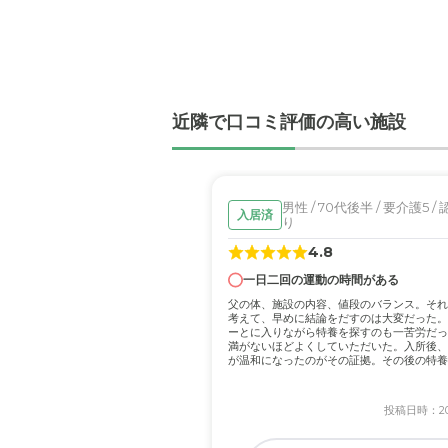
大変明るい感じで風通しの
職員・スタッフ・他入居
みなさん大変元気で明るい
近隣で口コミ評価の高い施設
外観・内装・居室・設備
明るい雰囲気が大変強く、
介護医療サービスについ
男性 / 70代後半 / 要介護5 /
入居済
り
何かあった際にも、目配り
4.8
一日二回の運動の時間がある
近隣環境や交通アクセス
父の体、施設の内容、値段のバランス。それ
車での移動が主なので、 
考えて、早めに結論をだすのは大変だった。
ーとに入りながら特養を探すのも一苦労だっ
満がないほどよくしていただいた。入所後、
が温和になったのがその証拠。その後の特養
料金費用について
によ...
他のところと遜色ない価格
投稿日時：202