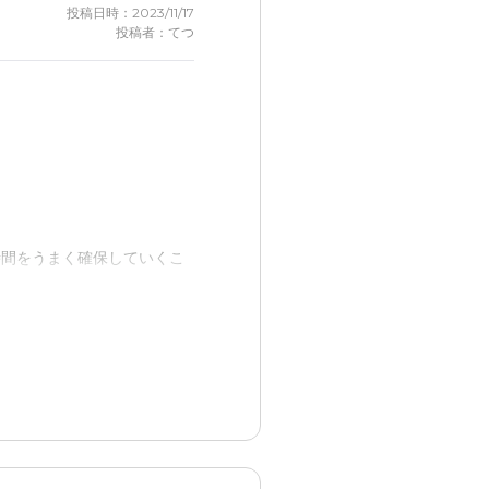
投稿日時：2023/11/17
投稿者：てつ
時間をうまく確保していくこ
日が増えてきたから。 とて