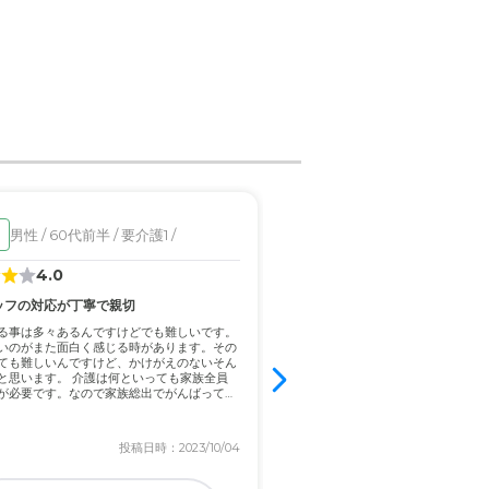
りしている
男性 / 60代前半 / 要介護1 /
女性 / 90代前半 / 要介
入居済
4.0
3.2
ッフの対応が丁寧で親切
洗練された施設だと感じた
る事は多々あるんですけどでも難しいです。
入居前に介護で困っていたこととい
いのがまた面白く感じる時があります。その
と母が祖母に対していろいろとする
ても難しいんですけど、かけがえのないそん
も大変そうに感じていた。 自宅での
と思います。 介護は何といっても家族全員
居したことによって、今まで自宅で
が必要です。なので家族総出でがんばってい
介護施設の職員の方々がしてくれて
かか...
投稿日時：2023/10/04
投稿日