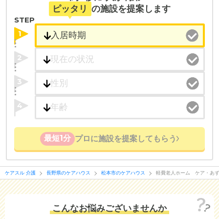
受付時間：10：00～19：00
ピッタリ
の施設を提案します
STEP
・全国10000件の介護施設情報を掲載
幅広い選択肢の中から、条件にあった施設を選ぶ
1
ことができます。
2
・こだわりの条件や医療体制から施設を探せる
たとえば「カラオケ」「麻雀」が楽しめる施設、
3
「夫婦入居可」の施設、「看取り可」の施設など、
医療・看護体制から施設を探すこともできます。
4
最短1分
プロに施設を提案してもらう
ケアスル 介護
長野県のケアハウス
松本市のケアハウス
軽費老人ホーム ケア・あ
こんなお悩みございませんか