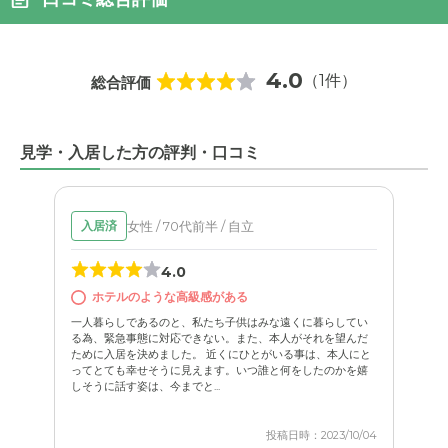
4.0
（1件）
総合評価
見学・入居した方の評判・口コミ
女性 / 70代前半 / 自立
入居済
4.0
ホテルのような高級感がある
一人暮らしであるのと、私たち子供はみな遠くに暮らしてい
る為、緊急事態に対応できない。また、本人がそれを望んだ
ために入居を決めました。 近くにひとがいる事は、本人にと
ってとても幸せそうに見えます。いつ誰と何をしたのかを嬉
しそうに話す姿は、今までと...
投稿日時：2023/10/04