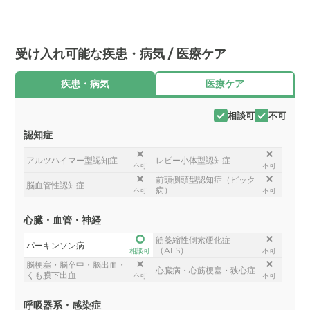
受け入れ可能な疾患・病気 / 医療ケア
疾患・病気
医療ケア
相談可
不可
認知症
アルツハイマー型認知症
レビー小体型認知症
不可
不可
前頭側頭型認知症（ピック
脳血管性認知症
病）
不可
不可
心臓・血管・神経
筋萎縮性側索硬化症
パーキンソン病
（ALS）
相談可
不可
脳梗塞・脳卒中・脳出血・
心臓病・心筋梗塞・狭心症
くも膜下出血
不可
不可
呼吸器系・感染症