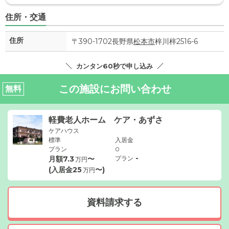
住所・交通
住所
〒390-1702長野県
松本市
梓川梓2516-6
カンタン60秒で申し込み
この施設にお問い合わせ
無料
軽費老人ホーム ケア・あずさ
ケアハウス
標準
入居金
プラン
0
-
月額
7.3
〜
プラン
万円
(入居金
25
〜)
万円
資料請求する