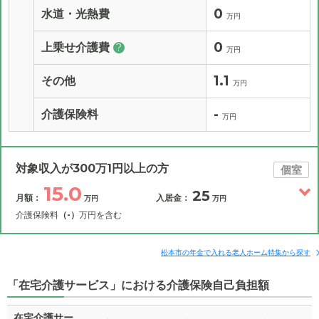
0
水道・光熱費
万円
0
上乗せ介護費
?
万円
1.1
その他
万円
-
介護保険料
万円
対象収入が300万1円以上の方
個室
15.0
25
月額：
入居金：
万円
万円
介護保険料
（-）
万円を含む
その他費用
月額費用
入居金
補足情報
松本市の年金で入れる老人ホーム特集から探す
「在宅介護サービス」における介護保険自己負担額
15.0
月額費用
?
万円
在宅介護サー