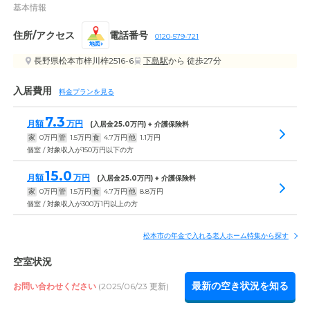
基本情報
住所/アクセス
電話番号
0120-579-721
地図
長野県松本市梓川梓2516-6
下島駅
から 徒歩27分
入居費用
料金プランを見る
7.3
月額
万円
(入居金
25.0
万円) + 介護保険料
家
0
万円
管
1.5
万円
食
4.7
万円
他
1.1
万円
個室 / 対象収入が150万円以下の方
15.0
月額
万円
(入居金
25.0
万円) + 介護保険料
家
0
万円
管
1.5
万円
食
4.7
万円
他
8.8
万円
個室 / 対象収入が300万1円以上の方
松本市の年金で入れる老人ホーム特集から探す
空室状況
最新の空き状況を知る
お問い合わせください
(2025/06/23 更新)