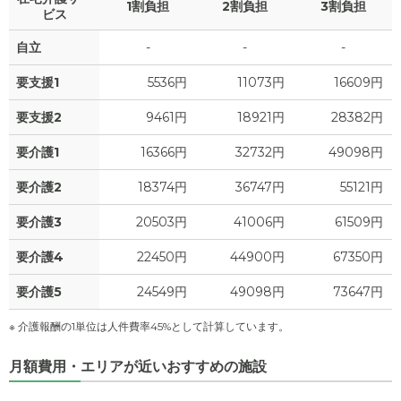
1割負担
2割負担
3割負担
0
家賃
ビス
万円
自立
-
-
-
1.5
管理費
?
万円
要支援1
5536円
11073円
16609円
4.7
食費
?
万円
要支援2
9461円
18921円
28382円
0
水道・光熱費
万円
要介護1
16366円
32732円
49098円
0
上乗せ介護費
?
万円
要介護2
18374円
36747円
55121円
8.8
要介護3
20503円
41006円
61509円
その他
万円
要介護4
22450円
44900円
67350円
-
介護保険料
万円
要介護5
24549円
49098円
73647円
※ 介護報酬の1単位は人件費率45%として計算しています。
月額費用・エリアが近いおすすめの施設