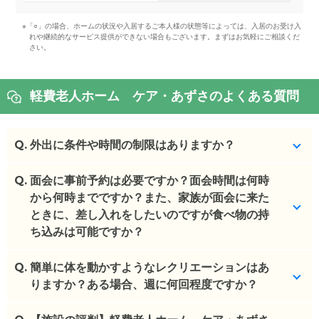
※「○」の場合、ホームの状況や入居するご本人様の状態等によっては、入居のお受け入
れや継続的なサービス提供ができない場合もございます。まずはお気軽にご相談くだ
さい。
軽費老人ホーム ケア・あずさのよくある質問
Q.
外出に条件や時間の制限はありますか？
Q.
特にございません。
面会に事前予約は必要ですか？面会時間は何時
から何時までですか？また、家族が面会に来た
(回答者: 施設担当者,回答日: 2024/03/04)
ときに、差し入れをしたいのですが食べ物の持
ち込みは可能ですか？
Q.
事前連絡をして頂くとスムーズです。21時までのご
簡単に体を動かすようなレクリエーションはあ
退室をお願いします。
りますか？ある場合、週に何回程度ですか？
(回答者: 施設担当者,回答日: 2024/03/04)