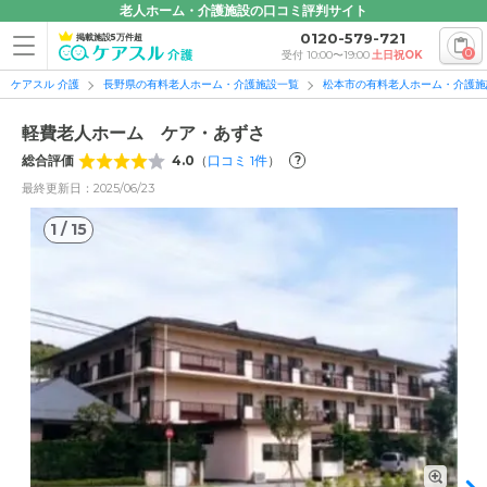
老人ホーム・介護施設の口コミ評判サイト
0120-579-721
掲載施設5万件超
0
受付 10:00〜19:00
土日祝OK
ケアスル 介護
長野県の有料老人ホーム・介護施設一覧
松本市の有料老人ホーム・介護施
軽費老人ホーム ケア・あずさ
総合評価
4.0
（
口コミ
1
件
）
?
最終更新日：2025/06/23
1
/
15
1
/
15