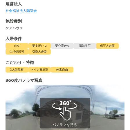
運営法人
社会福祉法人陽気会
施設種別
ケアハウス
入居条件
自立
要支援1・2
要介護1〜5
認知症可
保証人必要
生活保護可
引受人必要
こだわり・特徴
2人部屋有
トイレ有居室
外出自由
360度パノラマ写真