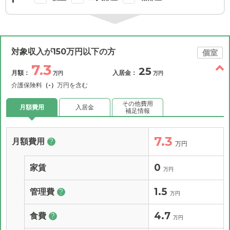
対象収入が150万円以下の方
個室
7.3
25
月額：
入居金：
万円
万円
介護保険料
（-）
万円を含む
その他費用
月額費用
入居金
補足情報
7.3
月額費用
?
万円
0
家賃
万円
1.5
管理費
?
万円
4.7
食費
?
万円