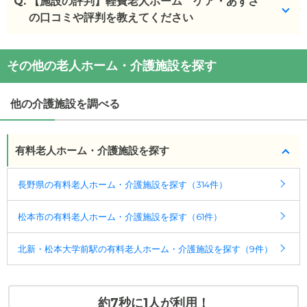
Q.
月ごとにレクがあり、うち何日間かは体操する回が
【施設の評判】軽費老人ホーム ケア・あずさ
ございます。
の口コミや評判を教えてください
(回答者: 施設担当者,回答日: 2024/03/04)
軽費老人ホーム ケア・あずさを見学した方の口コ
その他の老人ホーム・介護施設を探す
ミを確認できます。
軽費老人ホーム ケア・あずさ
の
口コミ
他の介護施設を調べる
・
すぐに対応してもらえる事、いつでも親身になっ
て話を聞いていた...
有料老人ホーム・介護施設を探す
施設の雰囲気
軽費老人ホーム ケア・あずさ
のページでは、15枚
長野県の有料老人ホーム・介護施設を探す（314件）
の施設写真と360°パノラマ写真を見ることができま
す。
松本市の有料老人ホーム・介護施設を探す（61件）
◎ケアスル 介護の3つの特徴
北新・松本大学前駅の有料老人ホーム・介護施設を探す（9件）
・経験豊富な入居相談員が完全無料で施設探しをサ
ポート
入居相談：
0120-579-721
（無料）
約7秒に1人が利用！