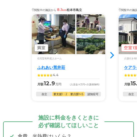
8.1
松本市島立
閲覧中の施設から
km
閲覧中の施
満室
空室1
住宅型有料老人ホーム
介護付き有
ふれあい荒井荘
ケアラ
4.4
12.9
15
月額
万円
月額
(入居金
9
万円
+介護保険料)
自立
要支援1・2
要介護1〜5
認知症可
自立
施設に料金をきくときに
必ず確認してほしいこと
食費、光熱費はいくら？