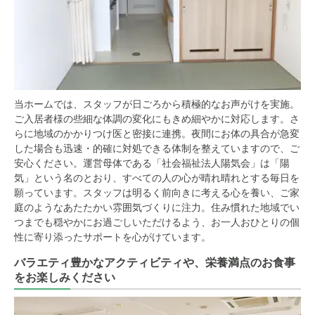
当ホームでは、スタッフが日ごろから積極的なお声がけを実施。
ご入居者様の些細な体調の変化にもきめ細やかに対応します。さ
らに地域のかかりつけ医と密接に連携。夜間にお体の具合が急変
した場合も迅速・的確に対処できる体制を整えていますので、ご
安心ください。運営母体である「社会福祉法人陽気会」は「陽
気」という名のとおり、すべての人の心が晴れ晴れとする毎日を
願っています。スタッフは明るく前向きに考える心を養い、ご家
庭のようなあたたかい雰囲気づくりに注力。住み慣れた地域でい
つまでも穏やかにお過ごしいただけるよう、お一人おひとりの個
性に寄り添ったサポートを心がけています。
バラエティ豊かなアクティビティや、栄養満点のお食事
をお楽しみください