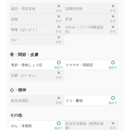
喘息・気管支炎
誤嚥性肺炎
不可
不可
結核
肝炎
不可
不可
MRSA（ブドウ球菌感染
梅毒（ばいどく）
症）
不可
不可
HIV
不可
骨・関節・皮膚
骨折・骨粗しょう症
リウマチ・関節症
相談可
相談可
疥癬（かいせん）
不可
心・精神
統合失調症
うつ・鬱病
不可
相談可
その他
生活不活発病（廃用症候
がん・末期癌
群）
相談可
不可