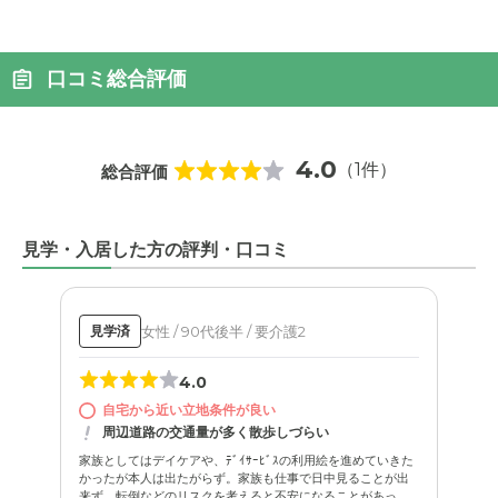
口コミ総合評価
4.0
（1件）
総合評価
見学・入居した方の評判・口コミ
女性 / 90代後半 / 要介護2
見学済
4.0
自宅から近い立地条件が良い
周辺道路の交通量が多く散歩しづらい
家族としてはデイケアや、ﾃﾞｲｻｰﾋﾞｽの利用絵を進めていきた
かったが本人は出たがらず。家族も仕事で日中見ることが出
来ず、転倒などのリスクを考えると不安になることがあっ