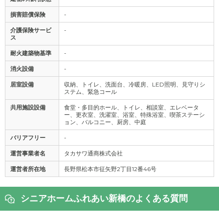
損害賠償保険
-
介護保険サービ
-
ス
耐火建築物基準
-
消火設備
-
居室設備
収納、トイレ、洗面台、冷暖房、LED照明、見守りシ
ステム、緊急コール
共用施設設備
食堂・多目的ホール、トイレ、相談室、エレベータ
ー、更衣室、洗濯室、浴室、特殊浴室、喫茶ステーシ
ョン、バルコニー、厨房、中庭
バリアフリー
-
運営事業者名
タカサワ通商株式会社
運営者所在地
長野県松本市征矢野2丁目12番46号
シニアホームふれあい新橋のよくある質問