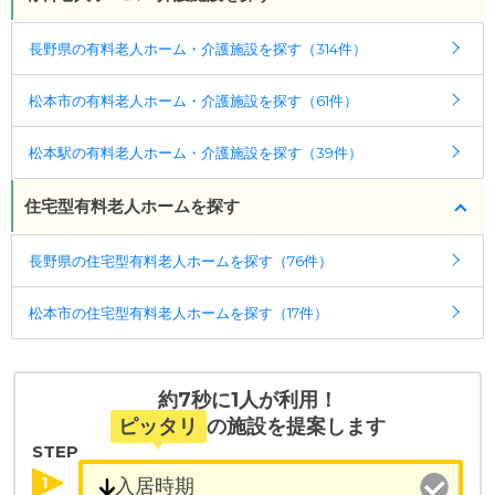
ポート
ケアスル 介護では詳細な
料金プラン
をご確認頂けま
入居相談：
0120-579-721
（無料）
長野県の有料老人ホーム・介護施設を探す（314件）
す。詳しくは
こちら
。
受付時間：10：00～19：00
松本市の有料老人ホーム・介護施設を探す（61件）
・全国10000件の介護施設情報を掲載
◎ケアスル 介護の3つの特徴
幅広い選択肢の中から、条件にあった施設を選ぶ
・経験豊富な入居相談員が完全無料で施設探しをサ
松本駅の有料老人ホーム・介護施設を探す（39件）
ことができます。
ポート
入居相談：
0120-579-721
（無料）
・こだわりの条件や医療体制から施設を探せる
住宅型有料老人ホームを探す
受付時間：10：00～19：00
たとえば「カラオケ」「麻雀」が楽しめる施設、
「夫婦入居可」の施設、「看取り可」の施設など、
長野県の住宅型有料老人ホームを探す（76件）
・全国10000件の介護施設情報を掲載
医療・看護体制から施設を探すこともできます。
幅広い選択肢の中から、条件にあった施設を選ぶ
松本市の住宅型有料老人ホームを探す（17件）
ことができます。
・こだわりの条件や医療体制から施設を探せる
たとえば「カラオケ」「麻雀」が楽しめる施設、
約7秒に1人が利用！
「夫婦入居可」の施設、「看取り可」の施設など、
ピッタリ
の施設を提案します
医療・看護体制から施設を探すこともできます。
STEP
1