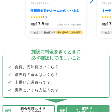
介護付き有料老人ホーム
介護付き有
健康寿命延伸ホームたのしや上土
オーチ
5.0
17.5
17
月額
万円
月額
(入居金
15
万円
+介護保険料)
自立
要支援1・2
要介護1〜5
認知症可
自立
施設に料金をきくときに
必ず確認してほしいこと
食費、光熱費はいくら？
退去時の返金はいくら？
上乗せ介護費って？
実際にいくら支払うの？
料金見積もりで
電話で
無料
無料