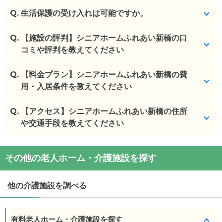
Q.
生活保護の受け入れは可能ですか。
Q.
はい、可能です。
【施設の評判】シニアホームふれあい新橋の口
コミや評判を教えてください
(回答者: 施設担当者,回答日: 2024/02/15)
Q.
シニアホームふれあい新橋を見学した方の口コミを
【料金プラン】シニアホームふれあい新橋の費
確認できます。
用・入居条件を教えてください
シニアホームふれあい新橋
の
口コミ
Q.
シニアホームふれあい新橋
【アクセス】シニアホームふれあい新橋の住所
の入居金・月額料金は次
・
新しい施設であったため、清潔感もあり、施設ス
のとおりです。
や交通手段を教えてください
タッフの雰囲気も...
・初期費用が
8.5
万円
・月額費用が
17.5
万円
シニアホームふれあい新橋
の
交通アクセス
施設の雰囲気
その他の老人ホーム・介護施設を探す
・
住所：
長野県
松本市
島内7771-1
シニアホームふれあい新橋
のページでは、6枚の施設
シニアホームふれあい新橋
の対応可能な入居条件は
・
最寄り駅：
島内駅
1.0km
島高松駅
1.9km
北松本駅
写真を見ることができます。
次のとおりです。
2.1km
信濃荒井駅
2.8km
松本駅
2.9km
梓橋駅
他の介護施設を調べる
・要介護度：要介護1、要介護2、要介護3、要介護
3.0km
渚駅
3.0km
大庭駅
3.1km
西松本駅
3.2km
下
◎ケアスル 介護の3つの特徴
4、要介護5
新駅
4.1km
一日市場駅
4.3km
中萱駅
4.8km
・経験豊富な入居相談員が完全無料で施設探しをサ
・認知症：受け入れ可
有料老人ホーム・介護施設を探す