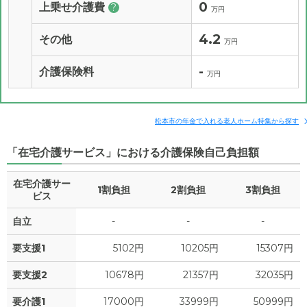
0
上乗せ介護費
?
万円
4.2
その他
万円
-
介護保険料
万円
松本市の年金で入れる老人ホーム特集から探す
「在宅介護サービス」における介護保険自己負担額
在宅介護サー
1割負担
2割負担
3割負担
ビス
自立
-
-
-
要支援1
5102円
10205円
15307円
要支援2
10678円
21357円
32035円
要介護1
17000円
33999円
50999円