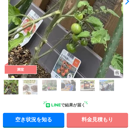
満室
屋外共用部: 施設の家庭菜園で育てているミニトマト。だんだ
んと色づいてくる様子を見るのはご入居様の楽しみのひとつで
す。
LINE
で結果が届く
空き状況を知る
料金見積もり