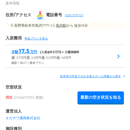
基本情報
住所/アクセス
電話番号
0120-579-721
地図
長野県松本市島内7771-1
島内駅
から 徒歩13分
入居費用
料金プランを見る
17.5
月額
万円
(入居金
8.5
万円) + 介護保険料
家
5.7
万円
管
2.0
万円
食
5.2
万円
他
4.6
万円
2
個室 / 18m
/ 基本プラン
松本市の年金で入れる老人ホーム特集から探す
空室状況
最新の空き状況を知る
満室
(2026/07/30 更新)
運営法人
タカサワ通商株式会社
施設種別