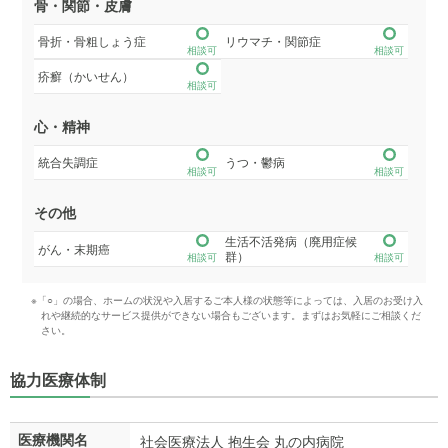
骨・関節・皮膚
骨折・骨粗しょう症
リウマチ・関節症
相談可
相談可
疥癬（かいせん）
相談可
心・精神
統合失調症
うつ・鬱病
相談可
相談可
その他
生活不活発病（廃用症候
がん・末期癌
群）
相談可
相談可
※「○」の場合、ホームの状況や入居するご本人様の状態等によっては、入居のお受け入
れや継続的なサービス提供ができない場合もございます。まずはお気軽にご相談くだ
さい。
協力医療体制
医療機関名
社会医療法人 抱生会 丸の内病院