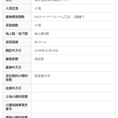
入居定員
47名
建物構造階数
NSスーパーフレーム工法 2階建て
居室総数
47室
地上階・地下階
地上階2階
居室面積
18.0〜㎡
開設年月日
2018年10月01日
建物形態
併設型
建築年月日
-
居住契約の権利
賃貸借方式
形態
改築年月日
-
土地の権利形態
-
介護保険事業所
-
番号
建物の権利形態
-