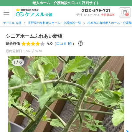
老人ホーム・介護施設の口コミ評判サイト
0120-579-721
掲載施設5万件超
0
受付 10:00〜19:00
土日祝OK
ケアスル 介護
長野県の有料老人ホーム・介護施設一覧
松本市の有料老人ホーム・介護施
シニアホームふれあい新橋
総合評価
4.0
（
口コミ
1
件
）
?
最終更新日：2026/07/30
1
/
6
1
/
6