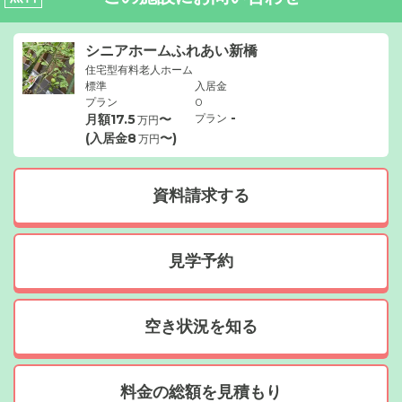
シニアホームふれあい新橋
住宅型有料老人ホーム
標準
入居金
プラン
0
-
月額
17.5
〜
プラン
万円
(入居金
8
〜)
万円
資料請求する
見学予約
空き状況を知る
料金の総額を見積もり