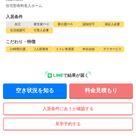
住宅型有料老人ホーム
入居条件
自立
要支援1〜2
要介護1〜5
認知症可
保証人必要
生活保護可
引受人必要
こだわり・特徴
24時間介護
2人部屋有
トイレ有居室
外出自由
デイサービス
LINE
で結果が届く
空き状況を知る
料金見積もり
入居条件にあうか確認する
見学予約する