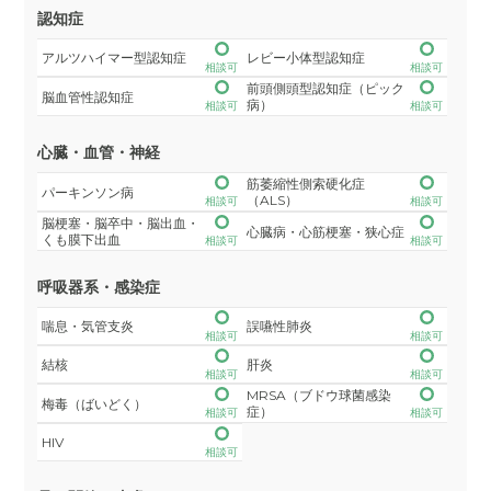
認知症
アルツハイマー型認知症
レビー小体型認知症
相談可
相談可
前頭側頭型認知症（ピック
脳血管性認知症
病）
相談可
相談可
心臓・血管・神経
筋萎縮性側索硬化症
パーキンソン病
（ALS）
相談可
相談可
脳梗塞・脳卒中・脳出血・
心臓病・心筋梗塞・狭心症
くも膜下出血
相談可
相談可
呼吸器系・感染症
喘息・気管支炎
誤嚥性肺炎
相談可
相談可
結核
肝炎
相談可
相談可
MRSA（ブドウ球菌感染
梅毒（ばいどく）
症）
相談可
相談可
HIV
相談可