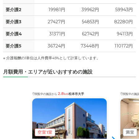
要介護2
19981円
39962円
59943円
要介護3
27427円
54853円
82280円
要介護4
31371円
62742円
94113円
要介護5
36724円
73448円
110172円
※ 介護報酬の1単位は人件費率45%として計算しています。
月額費用・エリアが近いおすすめの施設
2.8
松本市大手
閲覧中の施設から
km
閲覧中の施
空室1室
満室