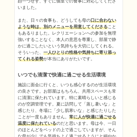
顔一つせず、すぐに個室での食事に対応してくださ
いました。

また、日々の食事も、どうしても母の
口に合わない
ような時は、別のメニューを用意してくださる
こと
もあるりました。レクリエーションへの参加を無理
強いすることなく、本人の意思を尊重し、部屋で静
かに過ごしたいという気持ちを大切にしてくれる。
そういった、
一人ひとりの性格や気持ちに寄り添っ
てくれる姿勢
が本当にありがたいです。
いつでも清潔で快適に過ごせる生活環境
施設に面会に行くと、いつも感心するのが生活環境
の良さです。お部屋はもちろん、共用スペースも常
に清潔に保たれています。特に素晴らしいと感じる
のが空調管理です。夏に訪問して「蒸し暑いな」と
感じたり、冬場に「少し肌寒いな」と感じたりした
ことが一度もありません。
常に人が快適に過ごせる
温度に保たれている
のだと思います。母は今、一日
のほとんどをベッドの上で過ごしていますが、そん
な母が少しでも気持ちよく過ごせるようにと細やか