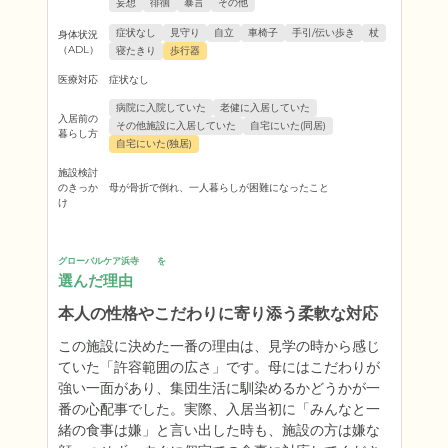
妄想
徘徊
暴言
その他
症状なし
見守り
自立
車椅子
手引/伝い歩き
杖
身体状況
（ADL）
寝たきり
歩行器
医療対応
症状なし
病院に入院していた
老健に入居していた
入居前の
その他施設に入居していた
自宅にいた(同居)
暮らし方
自宅にいた(独居)
施設検討
のきっか
母が骨折で倒れ、一人暮らしが困難になったこと
け
グローバルケア浜寺　　を
選んだ理由
本人の性格やこだわりに寄り添う柔軟な対応
この施設に決めた一番の理由は、見学の時から感じ
ていた「許容範囲の広さ」です。母にはこだわりが
強い一面があり、集団生活に馴染めるかどうかが一
番の心配事でした。実際、入居当初に「みんなと一
緒の食事は嫌」と言い出した時も、施設の方は嫌な