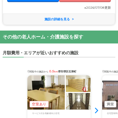
※2026/07/08更新
施設の詳細を見る
その他の老人ホーム・介護施設を探す
月額費用・エリアが近いおすすめの施設
0.5
堺市堺区石津町
閲覧中の施設から
km
閲覧中の施
空室あり
満室
サービス付き高齢者向け住宅
住宅型有料