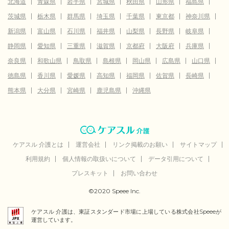
北海道
青森県
岩手県
宮城県
秋田県
山形県
福島県
茨城県
栃木県
群馬県
埼玉県
千葉県
東京都
神奈川県
新潟県
富山県
石川県
福井県
山梨県
長野県
岐阜県
静岡県
愛知県
三重県
滋賀県
京都府
大阪府
兵庫県
奈良県
和歌山県
鳥取県
島根県
岡山県
広島県
山口県
徳島県
香川県
愛媛県
高知県
福岡県
佐賀県
長崎県
熊本県
大分県
宮崎県
鹿児島県
沖縄県
ケアスル 介護とは
運営会社
リンク掲載のお願い
サイトマップ
利用規約
個人情報の取扱いについて
データ引用について
プレスキット
お問い合わせ
©2020 Speee Inc.
ケアスル 介護は、東証スタンダード市場に上場している株式会社Speeeが
運営しています。