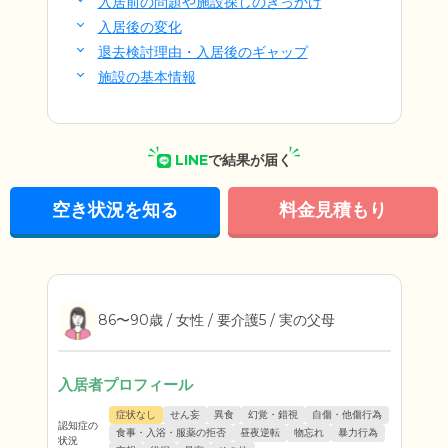
入居前の問題や施設探しのきっかけ
入居後の変化
退去検討理由・入居後のギャップ
施設の基本情報
LINE
で結果が届く
空き状況を知る
料金見積もり
86〜90歳 / 女性 / 要介護5 / 実の父母
入居者プロフィール
症状なし
せん妄
異食
幻覚・錯視
自傷・他傷行為
認知症の
食事・入浴・服薬の拒否
昼夜逆転
物忘れ
暴力行為
状況