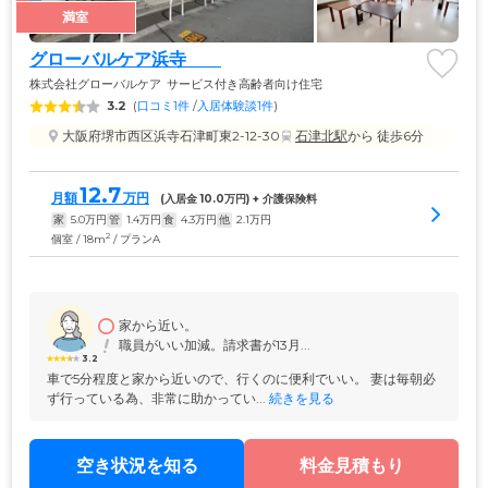
満室
グローバルケア浜寺　　
株式会社グローバルケア
サービス付き高齢者向け住宅
3.2
(
口コミ1件
 /
入居体験談1件
)
大阪府堺市西区浜寺石津町東2-12-30
石津北駅
から 徒歩6分
12.7
月額
万円
(入居金 
10.0
万円) + 介護保険料
家
5.0
万円
管
1.4
万円
食
4.3
万円
他
2.1
万円
2
個室 / 18m
/ プランA
家から近い。
職員がいい加減。請求書が13月...
3.2
車で5分程度と家から近いので、行くのに便利でいい。 妻は毎朝必
ず行っている為、非常に助かってい...
 続きを見る
空き状況を知る
料金見積もり