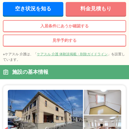
空き状況を知る
料金見積もり
入居条件にあうか確認する
見学予約する
※ケアスル 介護は、「
ケアスル 介護 体験談掲載・削除ガイドライン
」を設置し
ています。
施設の基本情報