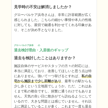
見学時の不安は解消しましたか？
グローバルケア浜寺さんは、非常に許容範囲が広く
感じられました。こちらの細かい事情や本人の性格
に対しても、親切で融通を利かせてくれる印象があ
り、そこが決め手となりました。
グローバルケア浜寺　　の
退去検討理由・入居後のギャップ
退去を検討したことはありますか？
施設自体のサービスやスタッフの方々の対応には、
本当に満足しており、改善してほしいと思う点は特
にありません。強いて一つ挙げるとすれば、
私の自
宅から施設まで少し距離があり
、最寄りの駅からも
少し歩くという立地面でしょうか。ただ、これはあ
くまで私の都合ですし、頻繁に通うわけでもありま
せん。天気の良い日に散歩がてら訪ねるようにして
いるので、大きな問題とは感じていません。それ以
上に満足していることが多く、これまで一度も退去