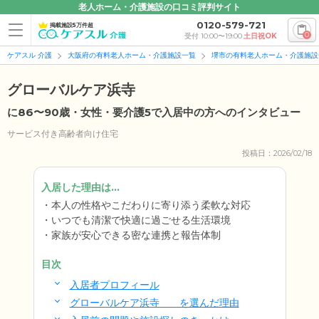
老人ホーム・介護施設の口コミ評判サイト
0120-579-721
掲載施設5万件超
0
受付 10:00〜19:00
土日祝OK
ケアスル 介護
大阪府の有料老人ホーム・介護施設一覧
堺市の有料老人ホーム・介護施設
グローバルケア浜寺
に86〜90歳・女性・要介護5で入居中の方へのインタビュー
サービス付き高齢者向け住宅
投稿日：2026/02/18
入居した理由は...
本人の性格やこだわりに寄り添う柔軟な対応
いつでも清潔で快適に過ごせる生活環境
家族が安心できる密な連携と報告体制
目次
入居者プロフィール
グローバルケア浜寺 を選んだ理由