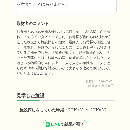
を考えたことはありません。
取材者のコメント
お母様を思う息子様の優しいお気持ちが、お話の節々から伝
わってくるインタビューでした。お母様が倒れられた時の切
迫した状況から施設探しを始め、最終的にお母様の個性に合
う「居場所」を見つけられたことに、ご自身も深く安堵され
ているご様子でした。「融通が効く」「許容範囲が広い」と
いった言葉からは、施設への深い信頼が感じられました。立
地という物理的な条件以上に、人と人との相性や、一人ひと
りに寄り添う柔軟な対応がいかに大切かを改めて教えていた
だいたように思います。
取材日：2026/01/22
執筆者：岸川京子
見学した施設
施設探しをしていた時期：
2019/01 〜 2019/02
LINE
で結果が届く