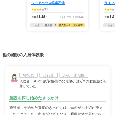
シニアハウス笑楽石津
ライフ
3.1
11.8
12
月額
万円
月額
(入居金
0
万円
+介護保険料)
自立
要支援1・2
要介護1〜5
認知症可
自立
他の施設の入居体験談
物忘れ
歩行器
がん・末期癌
入居者：91〜95歳/女性/実の父母/要介護2/その他施設に入
居していた
施設を探し始めたきっかけ
施設探しを始めた直接のきっかけは、母のがん手術が決ま
ったことでした。出血がひどくなり、腫瘍が体の外に出て