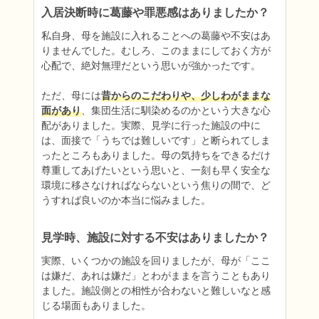
入居決断時に葛藤や罪悪感はありましたか？
私自身、母を施設に入れることへの葛藤や不安はあ
りませんでした。むしろ、このままにしておく方が
心配で、絶対無理だという思いが強かったです。

ただ、母には
昔からのこだわりや、少しわがままな
面があり
、集団生活に馴染めるのかという大きな心
配がありました。実際、見学に行った施設の中に
は、面接で「うちでは難しいです」と断られてしま
ったところもありました。母の気持ちをできるだけ
尊重してあげたいという思いと、一刻も早く安全な
環境に移さなければならないという焦りの間で、ど
うすれば良いのか本当に悩みました。
見学時、施設に対する不安はありましたか？
実際、いくつかの施設を回りましたが、母が「ここ
は嫌だ、あれは嫌だ」とわがままを言うこともあり
ました。施設側との相性が合わないと難しいなと感
じる場面もありました。