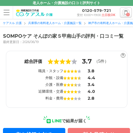
老人ホーム・介護施設の口コミ評判サイト
0120-579-721
掲載施設5万件超
0
受付 10:00〜19:00
土日祝OK
ケアスル 介護
兵庫県の有料老人ホーム・介護施設一覧
神戸市の有料老人ホーム・介護施
SOMPOケア そんぽの家Ｓ甲南山手の評判・口コミ一覧
最終更新日：2026/06/19
?
1
1
3.7
総合評価
（
5
件）
3.8
職員・スタッフ
4.4
外観・設備
3.4
介護・医療
4.0
近隣環境・交通
2.8
料金・費用
LINE
で結果が届く