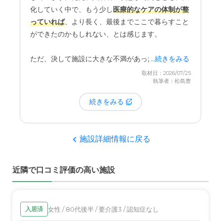
化していく中で、もう少し
医療的なケアの体制が整
っていれば
、より長く、最後までここで暮らすこと
ができたのかもしれない、とは感じます。
ただ、決して施設に大きな不満があったわけではあ
...続きをみる
りません。利用料金に見合った、手厚いサービスを
取材日：2026/07/25
執筆者：松島豊
提供していただいたと思っています。
続きをみる
施設詳細情報に戻る
近隣で口コミ評価の高い施設
女性 / 80代後半 / 要介護3 / 認知症なし
入居済