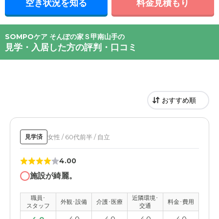
空き状況を知る
料金見積もり
SOMPOケア そんぽの家Ｓ甲南山手の
見学・入居した方の評判・口コミ
女性 / 60代前半 / 自立
見学済
4.00
施設が綺麗。
職員･
近隣環境･
外観･設備
介護･医療
料金･費用
スタッフ
交通