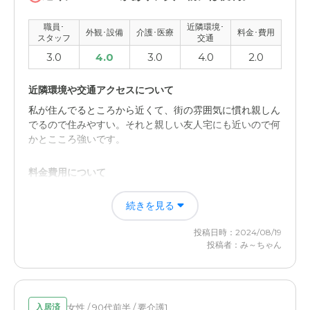
職員･
近隣環境･
外観･設備
介護･医療
料金･費用
スタッフ
交通
3.0
4.0
3.0
4.0
2.0
近隣環境や交通アクセスについて
私が住んでるところから近くて、街の雰囲気に慣れ親しん
でるので住みやすい。それと親しい友人宅にも近いので何
かとこころ強いです。
料金費用について
表示されてる料金を出すなら、今住んでるマンション（家
続きを見る
賃を払ってない）にヘルパーさんに来てもらってる上に追
加料金を支払ったらもっといろいろサービスが受けられそ
投稿日時：2024/08/19
う
投稿者：み～ちゃん
女性 / 90代前半 / 要介護1
入居済