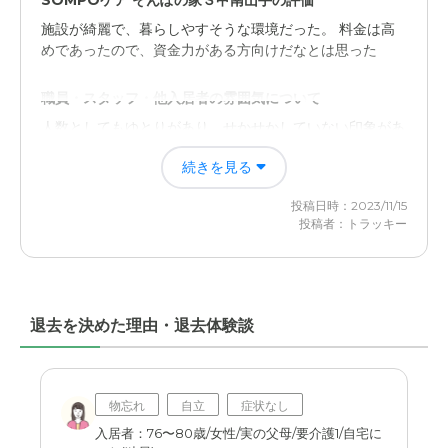
SOMPOケア そんぽの家Ｓ甲南山手の評価
施設が綺麗で、暮らしやすそうな環境だった。 料金は高
めであったので、資金力がある方向けだなとは思った
職員・スタッフ・他入居者の雰囲気について
人数としてもゆとりがあり、せかせかしていない印象があ
ったので行き届いたケアがしていただけそうに感じた
続きを見る
外観・内装・居室・設備について
投稿日時：2023/11/15
高級感のある設備で、居心地が非常に良さそうだった。
投稿者：トラッキー
満足度が高そうな印象を持った。
介護医療サービスについて
介護や医療のサービスが具体的にどのようなものかは聞く
退去を決めた理由・退去体験談
ことがなかったので、判定できない。
近隣環境や交通アクセスについて
物忘れ
自立
症状なし
坂道が非常に急で、歩いては来れないなと思った。 車で
入居者：76〜80歳/女性/実の父母/要介護1/自宅に
も道が細かったので、大変だと感じた