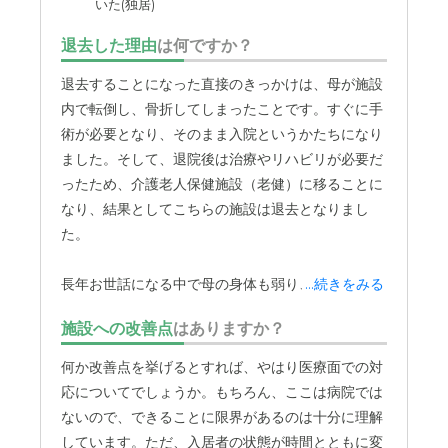
いた(独居)
料金費用について
退去した理由
は何ですか？
非常に高価ではあったので、入居できる人はある程度資金
退去することになった直接のきっかけは、母が施設
がある人に限られるだろうなと思った。
内で転倒し、骨折してしまったことです。すぐに手
術が必要となり、そのまま入院というかたちになり
ました。そして、退院後は治療やリハビリが必要だ
ったため、介護老人保健施設（老健）に移ることに
なり、結果としてこちらの施設は退去となりまし
た。
長年お世話になる中で母の身体も弱り、医療的なケ
...続きをみる
アが必要な場面が増えてきていたため、施設での生
施設への改善点
はありますか？
活が難しくなってきていると感じていたタイミング
での出来事でした。なお、転倒された際の緊急対応
何か改善点を挙げるとすれば、やはり医療面での対
については、施設の方にきちんと対応していただ
応についてでしょうか。もちろん、ここは病院では
き、その点について特に不満はありません。
ないので、できることに限界があるのは十分に理解
しています。ただ、入居者の状態が時間とともに変