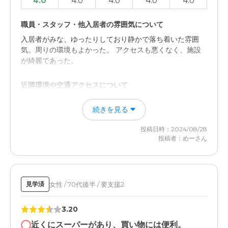
4.0
4.0
4.0
4.0
4.0
職員・スタッフ・他入居者の雰囲気について
入居者がみな、ゆったりしており静かで落ち着いた雰囲
気。周りの環境もよかった。 アクセスも悪くなく、施設
が綺麗であった。
近隣環境や交通アクセスについて
特にないが、しいていえばアクセス道路が狭くて、途中の
続きを見る
坂道が徒歩で行く場合少々つらいかもしれない。
投稿日時：2024/08/28
投稿者：めーさん
女性 / 70代後半 / 要支援2
見学済
3.20
近くにスーパーがあり、買い物には便利。