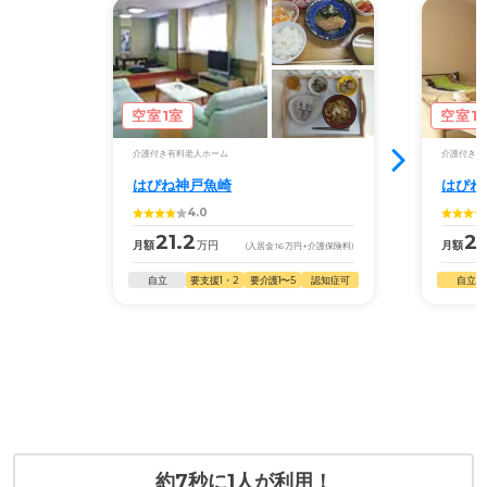
空室1室
空室1
介護付き有料老人ホーム
介護付き有
はぴね神戸魚崎
はぴね
4.0
21.2
21
月額
万円
月額
(入居金
16
万円
+介護保険料)
自立
要支援1・2
要介護1〜5
認知症可
自立
約7秒に1人が利用！