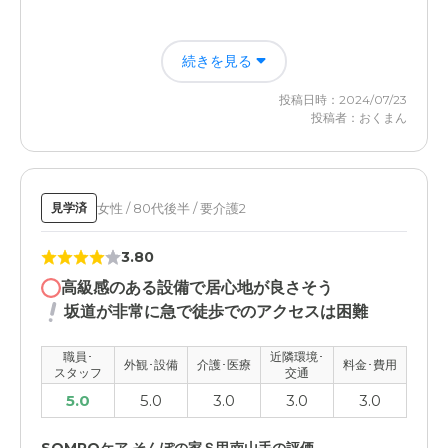
介護医療サービスについて
続きを見る
広い施設で掃除も行き届ききれいなのですが、その為介護
者ひとりひとりになかなか目が行かない場合があるとの事
投稿日時：2024/07/23
で入居断念しました。
投稿者：おくまん
女性 / 80代後半 / 要介護2
見学済
3.80
高級感のある設備で居心地が良さそう
坂道が非常に急で徒歩でのアクセスは困難
職員･
近隣環境･
外観･設備
介護･医療
料金･費用
スタッフ
交通
5.0
5.0
3.0
3.0
3.0