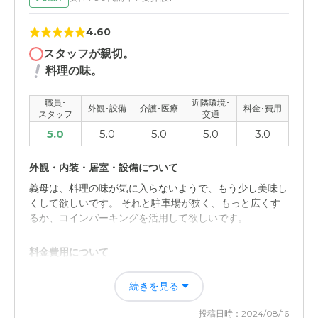
4.60
スタッフが親切。
料理の味。
職員･
近隣環境･
外観･設備
介護･医療
料金･費用
スタッフ
交通
5.0
5.0
5.0
5.0
3.0
外観・内装・居室・設備について
義母は、料理の味が気に入らないようで、もう少し美味し
くして欲しいです。 それと駐車場が狭く、もっと広くす
るか、コインパーキングを活用して欲しいです。
料金費用について
私の母親が、5年前に入居していて、費用的にも無理のな
続きを見る
い料金設定で、スタッフさんも非常に親切なので気に入っ
ていて、今回義母が腰椎圧迫骨折のために、住んでいた大
投稿日時：2024/08/16
阪河内長野市から私の住んでいる神戸市に呼び寄せるに当