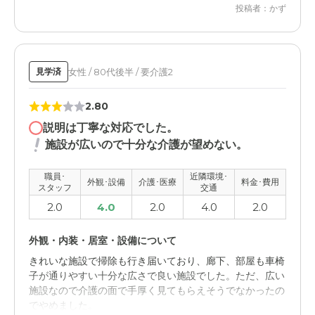
投稿者：かず
って、同じサ高住にすることに決めました。
女性 / 80代後半 / 要介護2
見学済
2.80
説明は丁寧な対応でした。
施設が広いので十分な介護が望めない。
職員･
近隣環境･
外観･設備
介護･医療
料金･費用
スタッフ
交通
2.0
4.0
2.0
4.0
2.0
外観・内装・居室・設備について
きれいな施設で掃除も行き届いており、廊下、部屋も車椅
子が通りやすい十分な広さで良い施設でした。ただ、広い
施設なので介護の面で手厚く見てもらえそうでなかったの
でやめました。