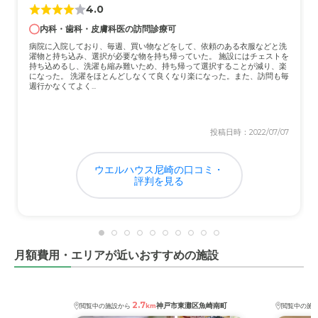
4.0
内科・歯科・皮膚科医の訪問診療可
病院に入院しており、毎週、買い物などをして、依頼のある衣服などと洗
濯物と持ち込み、選択が必要な物を持ち帰っていた。 施設にはチェストを
持ち込めるし、洗濯も縮み難いため、持ち帰って選択することが減り、楽
になった。 洗濯をほとんどしなくて良くなり楽になった。また、訪問も毎
週行かなくてよく...
投稿日時：2022/07/07
ウエルハウス尼崎の口コミ・
評判を見る
月額費用・エリアが近いおすすめの施設
2.7
神戸市東灘区魚崎南町
閲覧中の施設から
km
閲覧中の施