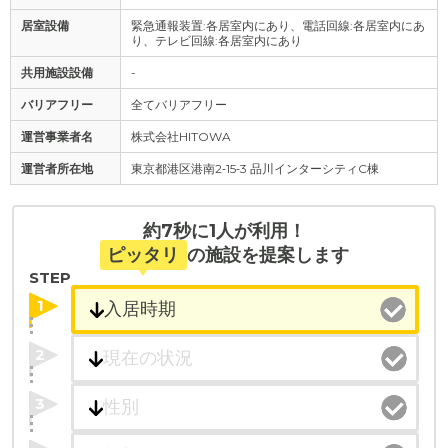
居室設備
緊急通報装置:各居室内にあり、電話回線:各居室内にあ
り、テレビ回線:各居室内にあり
共用施設設備
-
バリアフリー
全てバリアフリー
運営事業者名
株式会社HITOWA
運営者所在地
東京都港区港南2‐15‐3 品川インターシティC棟
約7秒に1人が利用！
ピッタリ
の施設を提案します
STEP
1
2
3