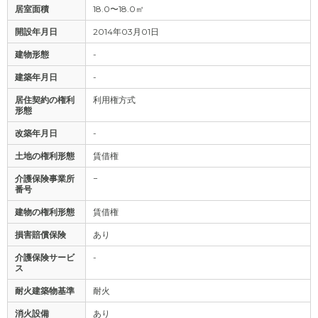
居室面積
18.0〜18.0㎡
開設年月日
2014年03月01日
建物形態
-
建築年月日
-
居住契約の権利
利用権方式
形態
改築年月日
-
土地の権利形態
賃借権
介護保険事業所
−
番号
建物の権利形態
賃借権
損害賠償保険
あり
介護保険サービ
-
ス
耐火建築物基準
耐火
消火設備
あり