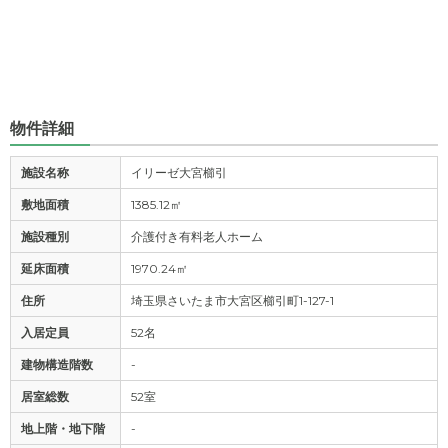
物件詳細
施設名称
イリーゼ大宮櫛引
敷地面積
1385.12㎡
施設種別
介護付き有料老人ホーム
延床面積
1970.24㎡
住所
埼玉県さいたま市大宮区櫛引町1-127-1
入居定員
52名
建物構造階数
-
居室総数
52室
地上階・地下階
-