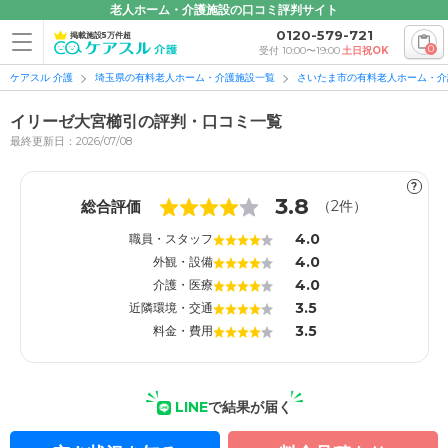
老人ホーム・介護施設の口コミ評判サイト
0120-579-721
掲載施設5万件超
0
受付 10:00〜19:00
土日祝OK
ケアスル 介護
埼玉県の有料老人ホーム・介護施設一覧
さいたま市の有料老人ホーム・介
イリーゼ大宮櫛引の評判・口コミ一覧
最終更新日：2026/07/08
?
1
1
3.8
総合評価
（
2
件）
4.0
職員・スタッフ
4.0
外観・設備
4.0
介護・医療
3.5
近隣環境・交通
3.5
料金・費用
LINE
で結果が届く