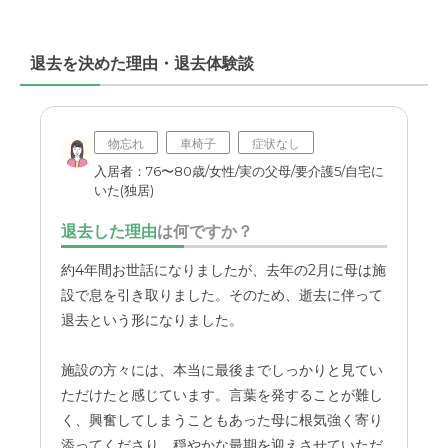
駅から近いことと、施設がきれいなことは絶対条件だと思
います。あとは、スタッフの対応のよさとかを重視してお
ります。
退去を決めた理由・退去体験談
職員・スタッフ・他入居者の雰囲気について
本当に良いです。スタッフさんもきさくなかたが多いの
で、ほんとうに助かっております。。
物忘れ
車椅子
症状なし
入居者：76〜80歳/女性/実の父母/要介護5/自宅に
いた(独居)
外観・内装・居室・設備について
きれいで、しかも清潔さも保っておりますので、ほんとう
退去した理由
は何ですか？
に行き届いているかと思います。
約4年間お世話になりましたが、去年の2月に母は施
介護医療サービスについて
設で息を引き取りました。そのため、逝去に伴って
きめこまやかな対応をしていただけるスタッフさんが多い
退去という形になりました。
ので、ほんとうに助かっております。
施設の方々には、本当に最後までしっかりと見てい
近隣環境や交通アクセスについて
ただけたと感じています。言葉を発することが難し
近隣環境は、廻りが静かで落ち着いており、本当に良いで
く、興奮してしまうこともあった母に根気強く寄り
す。駅からも近くて助かっております。
添ってくださり、穏やかな最期を迎えさせていただ