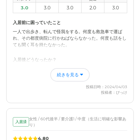
3.0
3.0
3.0
2.0
3.0
入居前に困っていたこと
一人で出歩き、転んで怪我をする。何度も救急車で運ば
れ、その都度病院に行かねばならなかった。何度も話をし
ても聞く耳を持たなかった。
入居後どうなったか？
介護施設から外に出ることがなくなり、転倒しても施設の
続きを見る
方が対応してくださるので安心できた。面会もできたが、
コロナでなかなかあえなくなった。
投稿日時：2024/04/03
投稿者：びっけ
イリーゼ大宮櫛引の評価
場所が分かりにくく、一方通行の道が多かった。駐車場も
狭く、数台しか止めることが出来なかった。
女性 / 60代後半 / 要介護1 / 中度（生活に明確な影響あ
入居済
り）
職員・スタッフ・他入居者の雰囲気について
普段の生活を見ることができないので、何とも言えない。
4.80