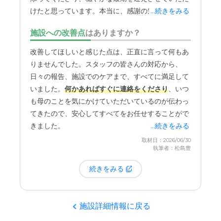
けたと思っています。本当に、感謝の気持ちしかあ
...続きをみる
料金費用について
りません。
施設への改善点
はありますか？
料金はかなり高いです。しかしながら、それに見合うだけ
のサービスが伴っておりますので良いと思います。
改善してほしいと感じた点は、正直に言って何もあ
りませんでした。スタッフの皆さんの対応から、
日々の報告、施設でのケアまで、すべてに満足して
いました。
何かあればすぐに連絡をくださり
、いつ
も母のことを気にかけていただいているのが伝わっ
てきたので、安心してすべてをお任せすることがで
きました。
...続きをみる
取材日：2026/06/30
執筆者：松島豊
続きをみる
施設詳細情報に戻る