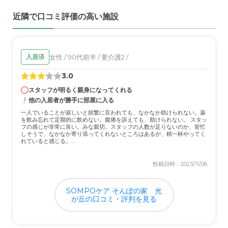
近隣で口コミ評価の高い施設
女性 / 90代前半 / 要介護2 /
入居済
3.0
スタッフが明るく親身になってくれる
他の入居者が勝手に部屋に入る
一人でいることが寂しいと頻繁に言われても、なかなか助けられない。薬
を飲み忘れて定期的に飲めない。腹痛を訴えても、助けられない。 スタッ
フの感じが非常に良い。みな親切。スタッフの人数が足りないのか、皆忙
しそうで、なかなか寄り添ってくれないところはあるが、精一杯やってく
れていると感じる。...
投稿日時：2023/11/06
SOMPOケア そんぽの家 光
が丘の口コミ・評判を見る