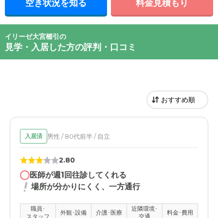
空き状況を知る
料金見積もり
イリーゼ大宮櫛引の
見学・入居した方の評判・口コミ
男性 / 80代前半 / 自立
入居済
2.80
医師が週1回往診してくれる
場所が分かりにくく、一方通行
職員･
近隣環境･
外観･設備
介護･医療
料金･費用
スタッフ
交通