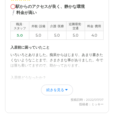
週に一回医師が来るので、その点は安心だった、
駅からのアクセスが良く、静かな環境
料金が高い
外観・内装・居室・設備について
施設が新しいせいもあり、清潔感があった。部屋も広く
職員･
近隣環境･
外観･設備
介護･医療
料金･費用
て、フローリングなので掃除もしやすかった。
スタッフ
交通
5.0
5.0
5.0
5.0
4.0
介護医療サービスについて
前門と同じで、医師が週一回来るので、その点は安心だっ
入居前に困っていたこと
た。スタッフも優しそうに見えた。
いろいろとありました。痴呆からはじまり、あまり書きた
くないようなことまで、さまさまな事がありました。今で
近隣環境や交通アクセスについて
は落ち着いてますので、助かっております。
場所が分かりにくく、一方通行の道の前なので、はじめは
なかなかたどり着けなかった。
入居後どうなったか？
ほとんどが解消されました。本当に助かっております。も
料金費用について
続きを見る
う少し早くに入居させておけばよかったととおもっており
ます。感謝してます。
調べた中では安かった様におもいます。姉が浦和なので、
投稿日時：2022/07/07
アクセスも良かったと思います。
投稿者：ミッキー
イリーゼ大宮櫛引の評価