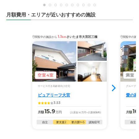
月額費用・エリアが近いおすすめの施設
1.1
さいたま市大宮区三橋
閲覧中の施設から
km
閲覧中の施
空室4室
満室
サービス付き高齢者向け住宅
グループホ
ピュアリーフ大宮
愛の家
3.53
15.9
16
月額
万円
月額
(入居金
16
万円
+介護保険料)
自立
要支援2
要介護1〜5
認知症可
自立