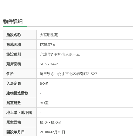
物件詳細
施設名称
大宮明生苑
敷地面積
1735.37㎡
施設種別
介護付き有料老人ホーム
延床面積
3035.04㎡
住所
埼玉県さいたま市北区櫛引町2-327
入居定員
80名
建物構造階数
-
居室総数
80室
地上階・地下階
-
居室面積
18.0〜18.0㎡
開設年月日
2011年12月01日