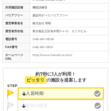
共用施設設備
機能訓練室
バリアフリー
施設内すべてバリアフリー
運営事業者名
株式会社 明昭
運営者所在地
東京都足立区保木間3-4-10 カミヤビル
電話番号
048-661-0808
FAX番号
048-661-0801
ホームページ
http://www.fukushi-e.com/
URL
約7秒に1人が利用！
ピッタリ
の施設を提案します
STEP
1
2