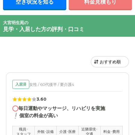
空き状況を知る
料金見積もり
大宮明生苑の
見学・入居した方の評判・口コミ
女性 / 60代後半 / 要介護4
入居済
3.60
毎日運動やマッサージ、リハビリを実施
個室の料金が高い
職員･
近隣環境･
外観･設備
介護･医療
料金･費用
スタッフ
交通