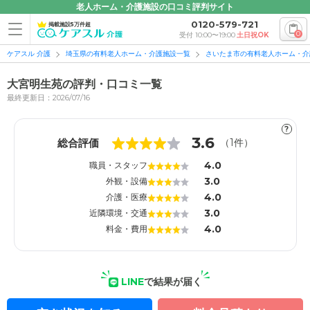
老人ホーム・介護施設の口コミ評判サイト
0120-579-721
掲載施設5万件超
0
受付 10:00〜19:00
土日祝OK
ケアスル 介護
埼玉県の有料老人ホーム・介護施設一覧
さいたま市の有料老人ホーム・介
大宮明生苑の評判・口コミ一覧
最終更新日：2026/07/16
?
1
1
3.6
総合評価
（
1
件）
4.0
職員・スタッフ
3.0
外観・設備
4.0
介護・医療
3.0
近隣環境・交通
4.0
料金・費用
LINE
で結果が届く