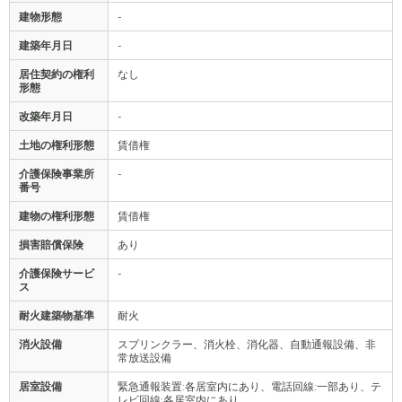
建物形態
-
建築年月日
-
居住契約の権利
なし
形態
改築年月日
-
土地の権利形態
賃借権
介護保険事業所
-
番号
建物の権利形態
賃借権
損害賠償保険
あり
介護保険サービ
-
ス
耐火建築物基準
耐火
消火設備
スプリンクラー、消火栓、消化器、自動通報設備、非
常放送設備
居室設備
緊急通報装置:各居室内にあり、電話回線:一部あり、テ
レビ回線:各居室内にあり