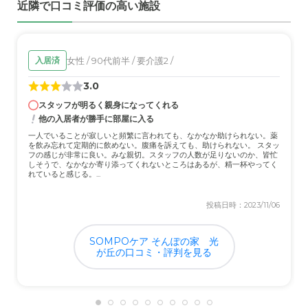
職員・スタッフ・他入居者の雰囲気について
近隣で口コミ評価の高い施設
日頃の声がけや情報共有など色々と親切にしていただきま
した。 足を運んで良かったです。
女性 / 90代前半 / 要介護2 /
入居済
外観・内装・居室・設備について
3.0
多少は寒かったり暗かったり不便するところもありました
が、お世話になっている間に指摘するほどのものではなか
スタッフが明るく親身になってくれる
った。
他の入居者が勝手に部屋に入る
一人でいることが寂しいと頻繁に言われても、なかなか助けられない。薬
を飲み忘れて定期的に飲めない。腹痛を訴えても、助けられない。 スタッ
介護医療サービスについて
フの感じが非常に良い。みな親切。スタッフの人数が足りないのか、皆忙
しそうで、なかなか寄り添ってくれないところはあるが、精一杯やってく
毎日のように運動を行ったりマッサージしたりリハビリ計
れていると感じる。...
画や実施内容も共有いただき安心でした。
投稿日時：2023/11/06
近隣環境や交通アクセスについて
家が近くにあったことで決めたこともあり、アクセスにつ
SOMPOケア そんぽの家 光
いて不便することは無かったです。
が丘の口コミ・評判を見る
料金費用について
生活に支障が出るような料金ではなく、こちらも助かりま