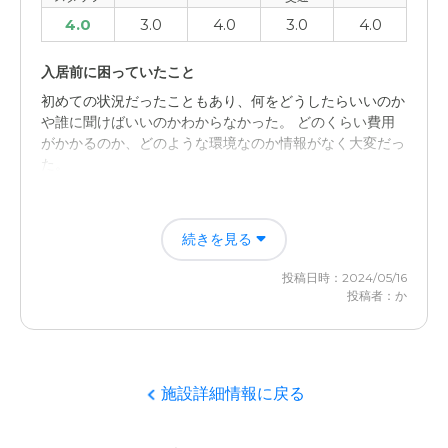
4.0
3.0
4.0
3.0
4.0
入居前に困っていたこと
初めての状況だったこともあり、何をどうしたらいいのか
や誰に聞けばいいのかわからなかった。 どのくらい費用
がかかるのか、どのような環境なのか情報がなく大変だっ
た。
入居後どうなったか？
続きを見る
実際に入ってから、職員の方々から細かく情報を貰えたの
で助かりました。また聞けば教えてもらえることもあり積
投稿日時：2024/05/16
極的に行って確認するようにした。
投稿者：か
大宮明生苑の評価
通う頻度を増やしたことで認識され、日中の様子や食事状
況、お互いの依頼事項の共有など細かくすり合わすことが
施設詳細情報に戻る
でき不安が解消されていった。