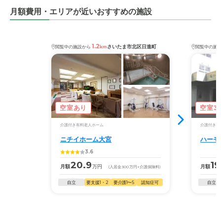
した。 個室にしたかったですがそこは高かったです。
月額費用・エリアが近いおすすめの施設
1.2
さいたま市北区日進町
閲覧中の施設から
km
閲覧中の施
空室あり
空室3
介護付き有料老人ホーム
介護付き有
ニチイホーム大宮
ハーモ
3.6
20.9
19
月額
万円
月額
(入居金
300
万円
+介護保険料)
自立
要支援1・2
要介護1〜5
認知症可
自立