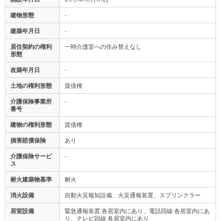
建物形態
-
建築年月日
-
居住契約の権利
一時介護室への住み替えなし
形態
改築年月日
-
土地の権利形態
賃借権
介護保険事業所
-
番号
建物の権利形態
賃借権
損害賠償保険
あり
介護保険サービ
-
ス
耐火建築物基準
耐火
消火設備
自動火災報知設備、火災通報装置、スプリンクラー
居室設備
緊急通報装置:各居室内にあり、電話回線:各居室内にあ
り、テレビ回線:各居室内にあり