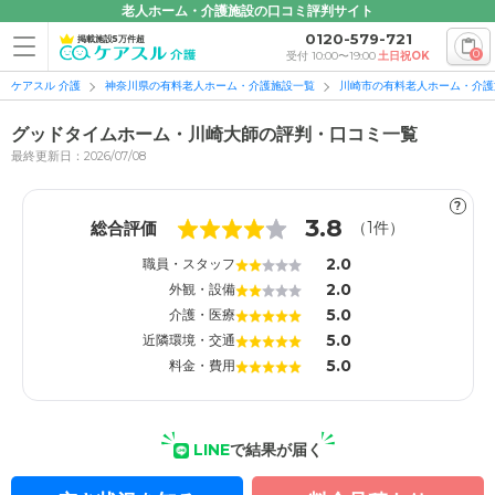
老人ホーム・介護施設の口コミ評判サイト
0120-579-721
掲載施設5万件超
0
受付 10:00〜19:00
土日祝OK
ケアスル 介護
神奈川県の有料老人ホーム・介護施設一覧
川崎市の有料老人ホーム・介護
グッドタイムホーム・川崎大師の評判・口コミ一覧
最終更新日：2026/07/08
?
1
1
3.8
総合評価
（
1
件）
2.0
職員・スタッフ
2.0
外観・設備
5.0
介護・医療
5.0
近隣環境・交通
5.0
料金・費用
LINE
で結果が届く