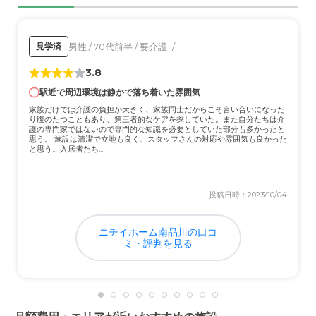
男性 / 70代前半 / 要介護1 /
見学済
3.8
駅近で周辺環境は静かで落ち着いた雰囲気
家族だけでは介護の負担が大きく、家族同士だからこそ言い合いになった
り腹のたつこともあり、第三者的なケアを探していた。また自分たちは介
護の専門家ではないので専門的な知識を必要としていた部分も多かったと
思う。 施設は清潔で立地も良く、スタッフさんの対応や雰囲気も良かった
と思う。入居者たち...
投稿日時：2023/10/04
ニチイホーム南品川の口コ
ミ・評判を見る