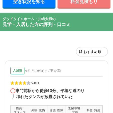
空き状況を知る
料金見積もり
グッドタイムホーム・川崎大師の
見学・入居した方の評判・口コミ
女性 / 90代前半 / 要介護1
入居済
3.80
東門前駅から徒歩10分、平坦な道のり
壊れたタンスが放置されていた
職員･
近隣環境･
外観･設備
介護･医療
料金･費用
スタッフ
交通