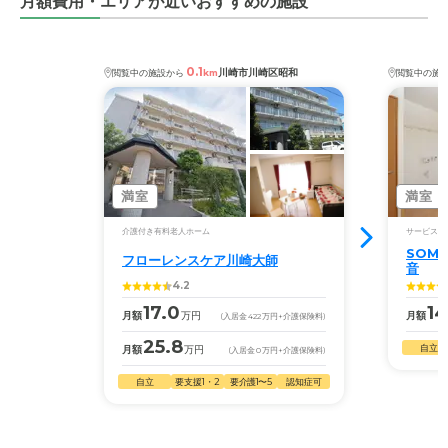
月額費用・エリアが近いおすすめの施設
0.1
川崎市川崎区昭和
閲覧中の施設から
km
閲覧中の施
満室
満室
介護付き有料老人ホーム
サービス付
SOM
フローレンスケア川崎大師
音
4.2
17.0
14
月額
万円
月額
(入居金
422
万円
+介護保険料)
25.8
自立
月額
万円
(入居金
0
万円
+介護保険料)
自立
要支援1・2
要介護1〜5
認知症可