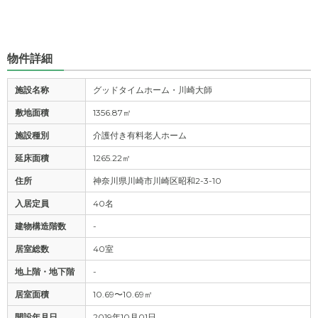
物件詳細
施設名称
グッドタイムホーム・川崎大師
敷地面積
1356.87㎡
施設種別
介護付き有料老人ホーム
延床面積
1265.22㎡
住所
神奈川県川崎市川崎区昭和2-3-10
入居定員
40名
建物構造階数
-
居室総数
40室
地上階・地下階
-
居室面積
10.69〜10.69㎡
開設年月日
2019年10月01日