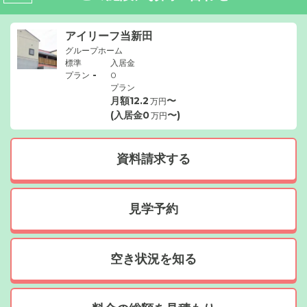
アイリーフ当新田
グループホーム
標準
入居金
-
プラン
0
プラン
月額
12.2
〜
万円
(入居金
0
〜)
万円
資料請求する
見学予約
空き状況を知る