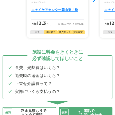
グループホーム
グループホ
ニチイケアセンター岡山東古松
ニチイ
12.3
12
月額
万円
月額
(入居金
13
万円
+介護保険料)
自立
要支援2
要介護1〜5
認知症可
自立
施設に料金をきくときに
必ず確認してほしいこと
食費、光熱費はいくら？
退去時の返金はいくら？
上乗せ介護費って？
実際にいくら支払うの？
料金見積もりで
電話で
無料
無料
まとめて確認
問い合わせ