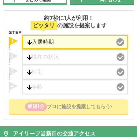
約7秒に1人が利用！
ピッタリ
の施設を提案します
STEP
1
2
3
4
最短1分
プロに施設を提案してもらう
アイリーフ当新田の交通アクセス