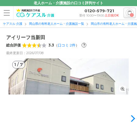
老人ホーム・介護施設の口コミ評判サイト
0120-579-721
掲載施設5万件超
0
受付 10:00〜19:00
土日祝OK
ケアスル 介護
岡山県の有料老人ホーム・介護施設一覧
岡山市の有料老人ホーム・介護施
アイリーフ当新田
総合評価
3.3
（
口コミ
2
件
）
?
最終更新日：2026/07/08
1
/
7
1
/
7
外観: 落ち着きのある外観。少人数制の共同生活のなかで、お
一人おひとりの個性に寄り添ったケアをご提供します。