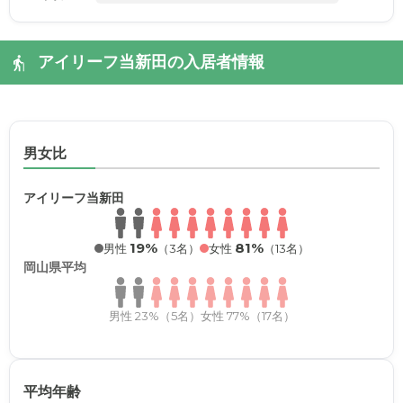
アイリーフ当新田の入居者情報
男女比
アイリーフ当新田
19%
81%
男性
（3名）
女性
（13名）
岡山県平均
男性 23%（5名）
女性 77%（17名）
平均年齢