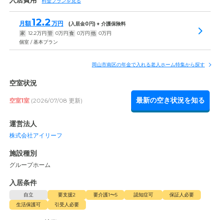
入居費用
料金プランを見る
12.2
月額
万円
(入居金
0
円) + 介護保険料
家
12.2
万円
管
0
万円
食
0
万円
他
0
万円
個室 / 基本プラン
岡山市南区の年金で入れる老人ホーム特集から探す
空室状況
最新の空き状況を知る
空室1室
(2026/07/08 更新)
運営法人
株式会社アイリーフ
施設種別
グループホーム
入居条件
自立
要支援2
要介護1〜5
認知症可
保証人必要
生活保護可
引受人必要