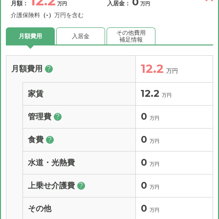
12.2
0
月額：
入居金：
万円
万円
介護保険料
（-）
万円を含む
その他費用
月額費用
入居金
補足情報
12.2
月額費用
?
万円
12.2
家賃
万円
0
管理費
?
万円
0
食費
?
万円
0
水道・光熱費
万円
0
上乗せ介護費
?
万円
0
その他
万円