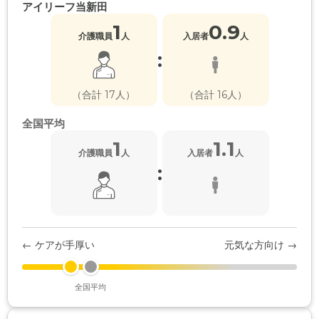
アイリーフ当新田
1
0.9
介護職員
人
入居者
人
:
（合計 17人）
（合計 16人）
全国平均
1
1.1
介護職員
人
入居者
人
:
← ケアが手厚い
元気な方向け →
全国平均