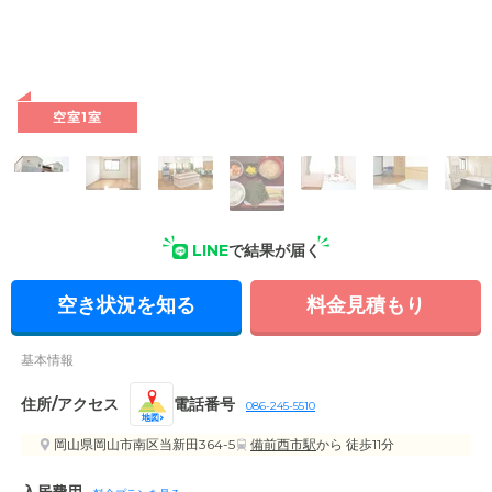
空室1室
LINE
で結果が届く
空き状況を知る
料金見積もり
基本情報
住所/アクセス
電話番号
086-245-5510
地図
岡山県岡山市南区当新田364-5
備前西市駅
から 徒歩11分