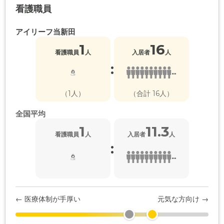
看護職員
アイリーフ当新田
1
16
看護職員
人
入居者
人
:
...
（1人）
（合計 16人）
全国平均
1
11.3
看護職員
人
入居者
人
:
...
← 医療体制が手厚い
元気な方向け →