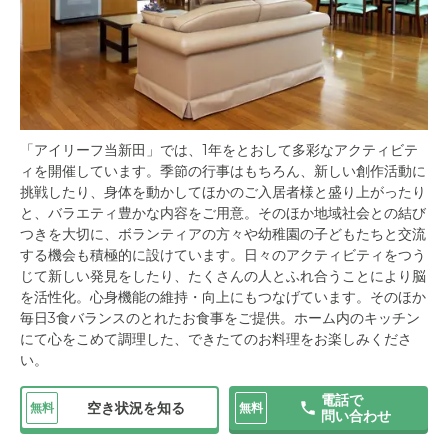
「アイリーフ当新田」では、1年をとおして多彩なアクティビテ
ィを開催しています。季節の行事はもちろん、新しい創作活動に
挑戦したり、身体を動かしてほかのご入居者様と盛り上がったり
と、バラエティ豊かな内容をご用意。そのほか地域社会との結び
つきを大切に、ボランティアの方々や幼稚園の子どもたちと交流
する機会も積極的に設けています。日々のアクティビティをつう
じて新しい発見をしたり、たくさんの人とふれ合うことにより脳
を活性化。心身機能の維持・向上にもつなげています。そのほか
毎日3食バランスのとれたお食事をご提供。ホーム内のキッチン
にて心をこめて調理した、できたてのお料理をお楽しみくださ
い。
電話で
空き状況を知る
無料
無料
問い合わせ