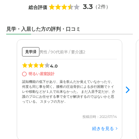
3.3
（2件）
総合評価
見学・入居した方の評判・口コミ
男性 / 90代前半 / 要介護2
見学済
4.0
明るい居室設計
認知機能の低下があり、薬を飲んだか覚えていなかったり、
何度も同じ事を聞く。腰椎の圧迫骨折による歩行困難でトイ
レや移動などが１人で出来なかった。 まだ入居予定だが、介
護のプロにお任せする事で全てが解決するのではないかと思
っている。 スタッフの方が...
投稿日時：2022/07/14
続きを見る