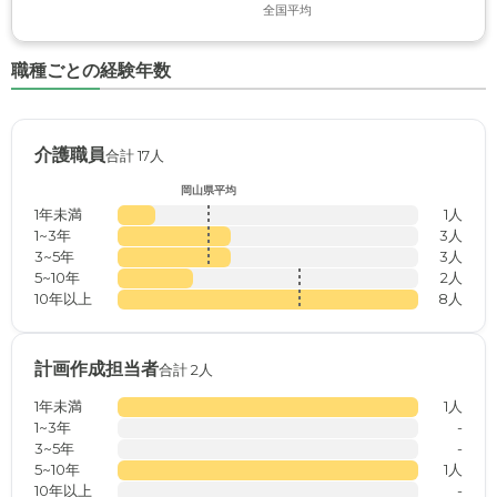
全国平均
職種ごとの経験年数
介護職員
合計 17人
岡山県平均
1年未満
1人
1~3年
3人
3~5年
3人
5~10年
2人
10年以上
8人
計画作成担当者
合計 2人
1年未満
1人
1~3年
-
3~5年
-
5~10年
1人
10年以上
-