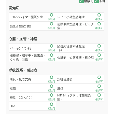
相談可
不可
認知症
アルツハイマー型認知症
レビー小体型認知症
相談可
相談可
前頭側頭型認知症（ピック
脳血管性認知症
病）
相談可
相談可
心臓・血管・神経
筋萎縮性側索硬化症
パーキンソン病
（ALS）
相談可
相談可
脳梗塞・脳卒中・脳出血・
心臓病・心筋梗塞・狭心症
くも膜下出血
相談可
相談可
呼吸器系・感染症
喘息・気管支炎
誤嚥性肺炎
相談可
相談可
結核
肝炎
相談可
相談可
MRSA（ブドウ球菌感染
梅毒（ばいどく）
症）
相談可
相談可
HIV
相談可