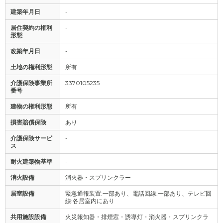
建築年月日
-
居住契約の権利
-
形態
改築年月日
-
土地の権利形態
所有
介護保険事業所
3370105235
番号
建物の権利形態
所有
損害賠償保険
あり
介護保険サービ
-
ス
耐火建築物基準
-
消火設備
消火器・スプリンクラー
居室設備
緊急通報装置:一部あり、電話回線:一部あり、テレビ回
線:各居室内にあり
共用施設設備
火災報知器・排煙窓・誘導灯・消火器・スプリンクラ