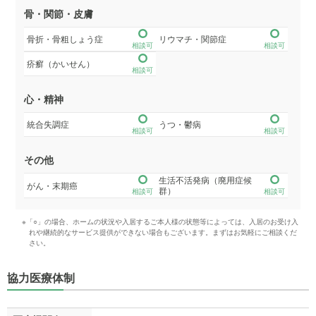
骨・関節・皮膚
骨折・骨粗しょう症
リウマチ・関節症
相談可
相談可
疥癬（かいせん）
相談可
心・精神
統合失調症
うつ・鬱病
相談可
相談可
その他
生活不活発病（廃用症候
がん・末期癌
群）
相談可
相談可
※「○」の場合、ホームの状況や入居するご本人様の状態等によっては、入居のお受け入
れや継続的なサービス提供ができない場合もございます。まずはお気軽にご相談くだ
さい。
協力医療体制