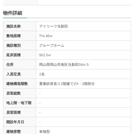
物件詳細
施設名称
アイリーフ当新田
敷地面積
714.65㎡
施設種別
グループホーム
延床面積
592.5㎡
住所
岡山県岡山市南区当新田364-5
入居定員
2名
建物構造階数
重量鉄骨造り2階建ての1・2階部分
居室総数
-
地上階・地下階
-
居室面積
-
開設年月日
-
建物形態
単独型