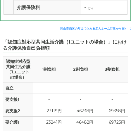
-
介護保険料
万円
岡山市南区の年金で入れる老人ホーム特集から探す
「認知症対応型共同生活介護（1ユニットの場合）」におけ
る介護保険自己負担額
認知症対応型
共同生活介護
1割負担
2割負担
3割負担
（1ユニット
の場合）
自立
-
-
-
要支援1
-
-
-
要支援2
23119円
46238円
69358円
要介護1
23241円
46482円
69723円