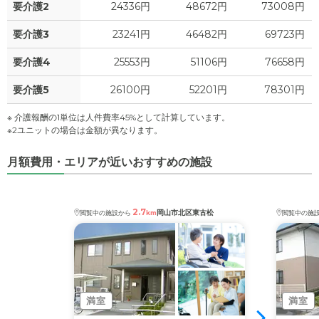
要介護2
24336円
48672円
73008円
要介護3
23241円
46482円
69723円
要介護4
25553円
51106円
76658円
要介護5
26100円
52201円
78301円
※ 介護報酬の1単位は人件費率45%として計算しています。
※2ユニットの場合は金額が異なります。
月額費用・エリアが近いおすすめの施設
2.7
岡山市北区東古松
閲覧中の施設から
km
閲覧中の施
満室
満室