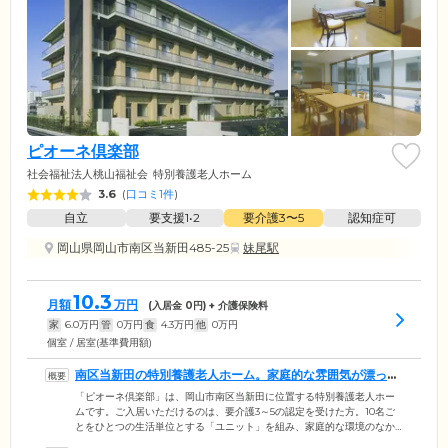
ピオーネ倶楽部
社会福祉法人桃山福祉会
特別養護老人ホーム
3.6
(
口コミ1件
)
自立
要支援1•2
要介護3〜5
認知症可
岡山県岡山市南区当新田485-25
妹尾駅
10.3
月額
万円
(入居金
0
円) + 介護保険料
家
6.0
万円
管
0
万円
食
4.3
万円
他
0
万円
個室 / 居室(基準費用額)
南区当新田の特別養護老人ホーム。家庭的な雰囲気が漂って
います
「ピオーネ倶楽部」は、岡山市南区当新田に位置する特別養護老人ホー
ムです。ご入居いただけるのは、要介護3～5の認定を受けた方。10名ご
とをひとつの生活単位とする「ユニット」を組み、家庭的な環境のなか
で生活していただきます。ご入居者様がお住まいになる居室は全60室ご