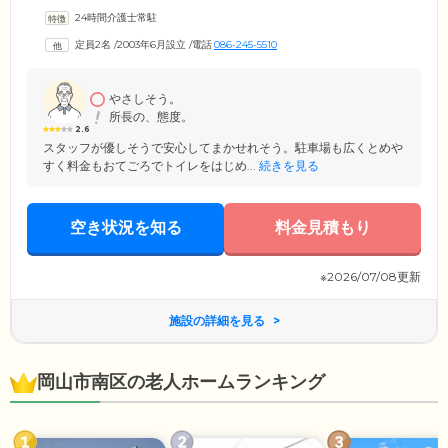
なあたたかい雰囲気のなかで、共同生活を営んでいます。スタッフはご
24時間介護士常駐
入居者様それぞれの個性をしっかりと見極め、お食事の支度や洗濯、掃
除などからお一人おひとりが得意とする家事を役割分担。暮らしのなか
定員2名
/
2003年6月設立
/
電話
086-245-5510
でご自身の役割をこなしながら、身体機能を活用していくことによって
認知症の進行緩和を目指しています。スタッフ一同、ご入居者様の「そ
の人らしさ」を大切に、いつまでも心豊かな毎日をサポートします。
やさしそう。
所長の、態度。
2.6
スタッフが優しそうで安心してまかせれそう。駐車場も広くとめや
すく料金もおてごろでトイレをはじめ...
続きを見る
空き状況を知る
料金見積もり
※2026/07/08更新
施設の詳細を見る
岡山市南区の老人ホームランキング