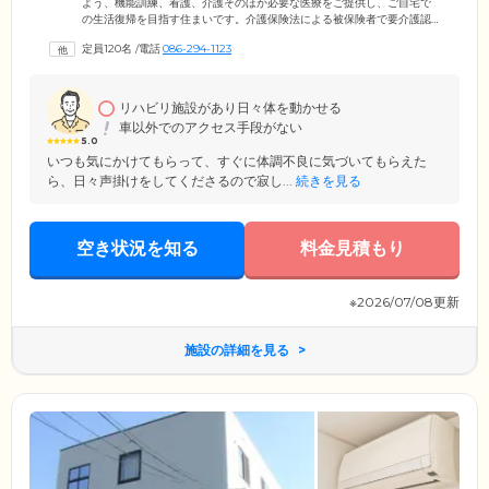
よう、機能訓練、看護、介護そのほか必要な医療をご提供し、ご自宅で
の生活復帰を目指す住まいです。介護保険法による被保険者で要介護認
定を受けた方のうち、病状が安定していて入院治療の必要がない要介護
定員120名
/
電話
086-294-1123
度1～5で、リハビリテーションを必要とされる方にご入居いただけま
す。充実した設備はもちろん、介護福祉士・看護師・理学療法士・作業
療法士・言語聴覚士・管理栄養士など専門のスタッフが医療と生活の両
面から安心の毎日を支援します。みなさまが生きがいを見い出し、健や
リハビリ施設があり日々体を動かせる
かに暮らせるよう、心身両面にわたる質の高いトータルケアをご提供し
車以外でのアクセス手段がない
ます。
5.0
いつも気にかけてもらって、すぐに体調不良に気づいてもらえた
ら、日々声掛けをしてくださるので寂し...
続きを見る
空き状況を知る
料金見積もり
※2026/07/08更新
施設の詳細を見る