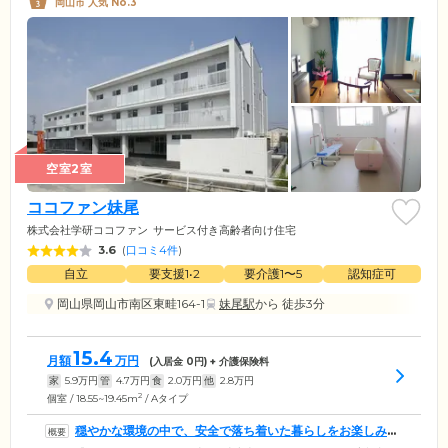
岡山市 人気 No.3
空室2室
ココファン妹尾
株式会社学研ココファン
サービス付き高齢者向け住宅
3.6
(
口コミ4件
)
自立
要支援1•2
要介護1〜5
認知症可
岡山県岡山市南区東畦164-1
妹尾駅
から 徒歩3分
15.4
月額
万円
(入居金
0
円) + 介護保険料
家
5.9
万円
管
4.7
万円
食
2.0
万円
他
2.8
万円
2
個室 / 18.55~19.45m
/ Aタイプ
穏やかな環境の中で、安全で落ち着いた暮らしをお楽しみい
ただけます