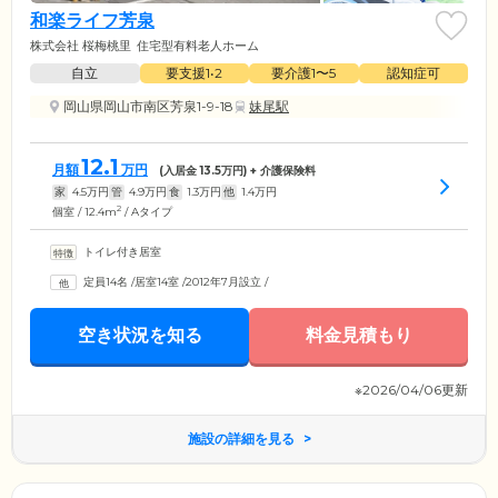
和楽ライフ芳泉
株式会社 桜梅桃里
住宅型有料老人ホーム
自立
要支援1•2
要介護1〜5
認知症可
岡山県岡山市南区芳泉1-9-18
妹尾駅
12.1
月額
万円
(入居金
13.5
万円) + 介護保険料
家
4.5
万円
管
4.9
万円
食
1.3
万円
他
1.4
万円
2
個室 / 12.4m
/ Aタイプ
トイレ付き居室
定員14名
/
居室14室
/
2012年7月設立
/
空き状況を知る
料金見積もり
※2026/04/06更新
施設の詳細を見る