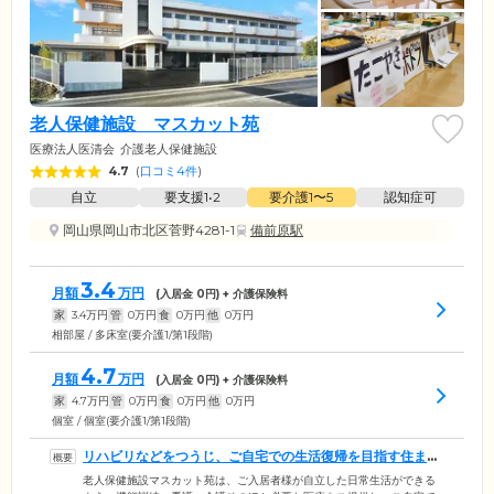
老人保健施設 マスカット苑
医療法人医清会
介護老人保健施設
4.7
(
口コミ4件
)
自立
要支援1•2
要介護1〜5
認知症可
岡山県岡山市北区菅野4281-1
備前原駅
3.4
月額
万円
(入居金
0
円) + 介護保険料
家
3.4
万円
管
0
万円
食
0
万円
他
0
万円
相部屋 / 多床室(要介護1/第1段階)
4.7
月額
万円
(入居金
0
円) + 介護保険料
家
4.7
万円
管
0
万円
食
0
万円
他
0
万円
個室 / 個室(要介護1/第1段階)
リハビリなどをつうじ、ご自宅での生活復帰を目指す住まい
です
老人保健施設マスカット苑は、ご入居者様が自立した日常生活ができる