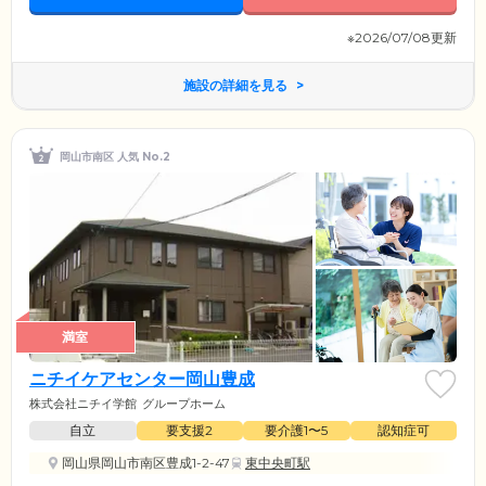
※2026/07/08更新
施設の詳細を見る
岡山市南区 人気 No.2
満室
ニチイケアセンター岡山豊成
株式会社ニチイ学館
グループホーム
自立
要支援2
要介護1〜5
認知症可
岡山県岡山市南区豊成1-2-47
東中央町駅