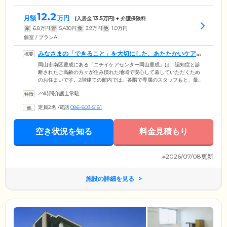
12.2
月額
万円
(入居金
13.5
万円) + 介護保険料
家
6.8
万円
管
5,430
円
食
3.9
万円
他
1.0
万円
個室 / プランA
みなさまの「できること」を大切にした、あたたかいケアを
ご提供します
岡山市南区豊成にある「ニチイケアセンター岡山豊成」は、認知症と診
断されたご高齢の方々が住み慣れた地域で安心して暮していただくため
のお住まいです。2階建ての館内では、各階で専属のスタッフもと、最大
9名のご入居者様がひとつのグループとなり、共同生活を送っています。
24時間介護士常駐
スタッフは日常をとおしてお一人おひとりの個性を把握。みなさまが
「できること」を尊重し、お食事の準備や掃除、洗濯などから最適なお
定員2名
/
電話
086-803-5181
仕事をお任せしております。家庭的なあたたかい雰囲気のなかで、ご自
身の役割をしっかりとこなしていくことにより脳を活性化し、認知症の
進行抑制を図っています。
空き状況を知る
料金見積もり
※2026/07/08更新
施設の詳細を見る