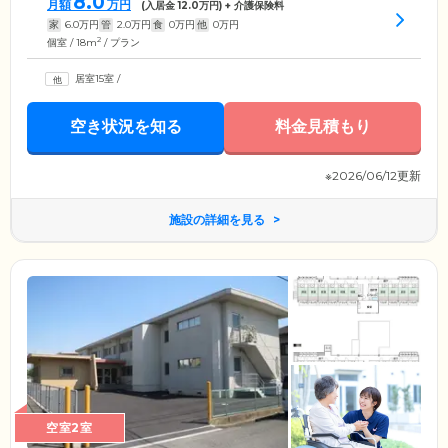
8.0
月額
万円
(入居金
12.0
万円) + 介護保険料
家
6.0
万円
管
2.0
万円
食
0
万円
他
0
万円
2
個室 / 18m
/ プラン
居室15室
/
空き状況を知る
料金見積もり
※2026/06/12更新
施設の詳細を見る
空室2室