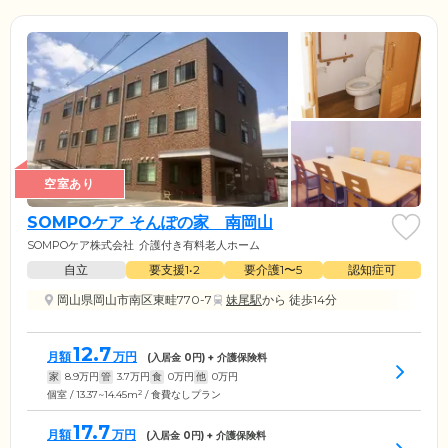
空室あり
SOMPOケア そんぽの家 南岡山
SOMPOケア株式会社
介護付き有料老人ホーム
自立
要支援1•2
要介護1〜5
認知症可
岡山県岡山市南区東畦770-7
妹尾駅
から 徒歩14分
12.7
月額
万円
(入居金
0
円) + 介護保険料
家
8.9
万円
管
3.7
万円
食
0
万円
他
0
万円
2
個室 / 13.37~14.45m
/ 食費なしプラン
17.7
月額
万円
(入居金
0
円) + 介護保険料