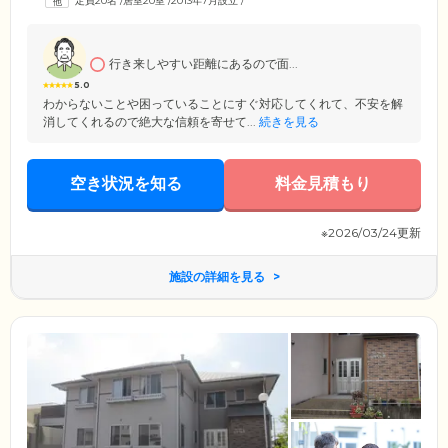
定員20名
/
居室20室
/
2013年7月設立
/
昼夜を問わずすぐにスタッフが駆けつけます。そのため、ご自宅では心
配な夜間などのプライベートな時間にも、安心してお過ごしいただけま
す。
行き来しやすい距離にあるので面...
5.0
わからないことや困っていることにすぐ対応してくれて、不安を解
消してくれるので絶大な信頼を寄せて...
続きを見る
空き状況を知る
料金見積もり
※2026/03/24更新
施設の詳細を見る