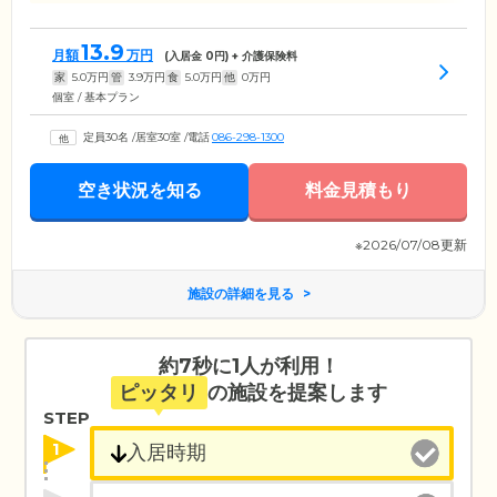
13.9
月額
万円
(入居金
0
円) + 介護保険料
家
5.0
万円
管
3.9
万円
食
5.0
万円
他
0
万円
個室 / 基本プラン
定員30名
/
居室30室
/
電話
086-298-1300
空き状況を知る
料金見積もり
※2026/07/08更新
施設の詳細を見る
約7秒に1人が利用！
ピッタリ
の施設を提案します
STEP
1