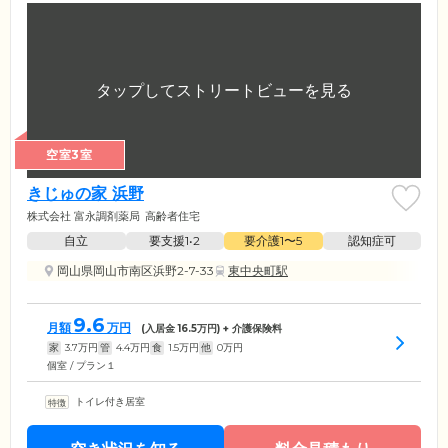
空室3室
きじゅの家 浜野
株式会社 富永調剤薬局
高齢者住宅
自立
要支援1•2
要介護1〜5
認知症可
岡山県岡山市南区浜野2-7-33
東中央町駅
9.6
月額
万円
(入居金
16.5
万円) + 介護保険料
家
3.7
万円
管
4.4
万円
食
1.5
万円
他
0
万円
個室 / プラン１
トイレ付き居室