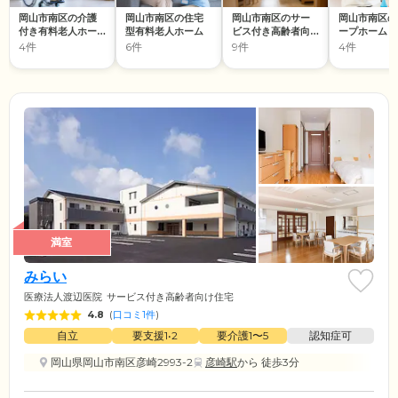
岡山市南区の介護
岡山市南区の住宅
岡山市南区のサー
岡山市南区の
付き有料老人ホー
型有料老人ホーム
ビス付き高齢者向
ープホーム
ム
け住宅
4件
6件
9件
4件
満室
みらい
医療法人渡辺医院
サービス付き高齢者向け住宅
4.8
(
口コミ1件
)
自立
要支援1•2
要介護1〜5
認知症可
岡山県岡山市南区彦崎2993-2
彦崎駅
から 徒歩3分