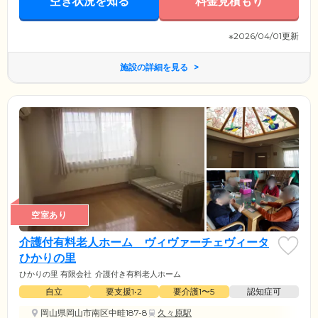
空き状況を知る
料金見積もり
※2026/04/01更新
施設の詳細を見る
空室あり
介護付有料老人ホーム ヴィヴァーチェヴィータ
ひかりの里
ひかりの里 有限会社
介護付き有料老人ホーム
自立
要支援1•2
要介護1〜5
認知症可
岡山県岡山市南区中畦187-8
久々原駅