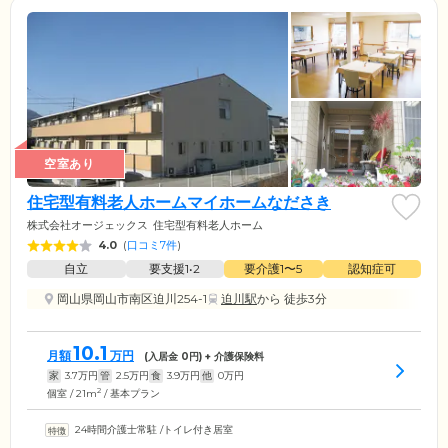
空室あり
住宅型有料老人ホームマイホームなださき
株式会社オージェックス
住宅型有料老人ホーム
4.0
(
口コミ7件
)
自立
要支援1•2
要介護1〜5
認知症可
岡山県岡山市南区迫川254-1
迫川駅
から 徒歩3分
10.1
月額
万円
(入居金
0
円) + 介護保険料
家
3.7
万円
管
2.5
万円
食
3.9
万円
他
0
万円
2
個室 / 21m
/ 基本プラン
24時間介護士常駐
/
トイレ付き居室