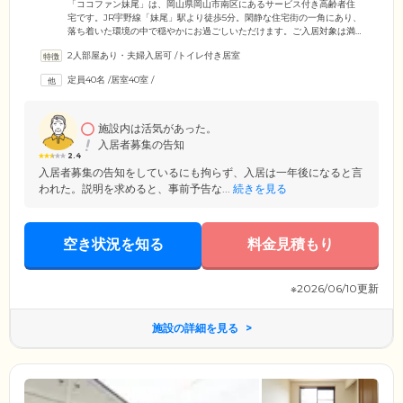
「ココファン妹尾」は、岡山県岡山市南区にあるサービス付き高齢者住
宅です。JR宇野線「妹尾」駅より徒歩5分。閑静な住宅街の一角にあり、
落ち着いた環境の中で穏やかにお過ごしいただけます。ご入居対象は満
60歳以上で身の回りのことがご自身で行える「自立」の方と要支援・要
2人部屋あり・夫婦入居可
/
トイレ付き居室
介護の認定を受けている方です。40室あるお部屋は全室個室。広々とし
ていて明るいお部屋にはトイレ、洗面台、エアコン、クローゼット、照
定員40名
/
居室40室
/
明を完備。さらに緊急用の呼び出しボタンもついており、プライバシー
を守りながら安心して生活することができます。
施設内は活気があった。
入居者募集の告知
2.4
入居者募集の告知をしているにも拘らず、入居は一年後になると言
われた。説明を求めると、事前予告な...
続きを見る
空き状況を知る
料金見積もり
※2026/06/10更新
施設の詳細を見る