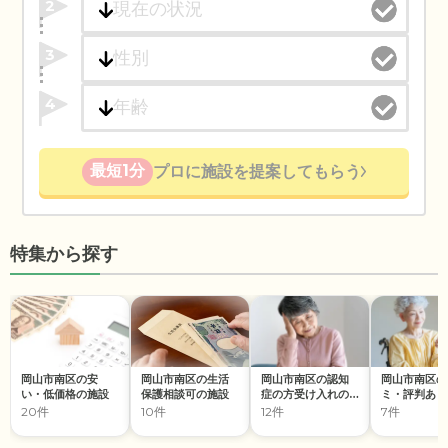
2
3
4
最短1分
プロに施設を提案してもらう
特集から探す
岡山市南区の安
岡山市南区の生活
岡山市南区の認知
岡山市南区の
い・低価格の施設
保護相談可の施設
症の方受け入れの
ミ・評判あり
施設
設
20件
10件
12件
7件