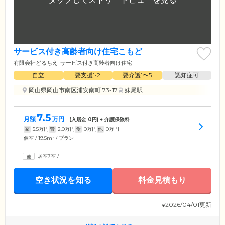
サービス付き高齢者向け住宅こもど
有限会社どるちえ
サービス付き高齢者向け住宅
自立
要支援1•2
要介護1〜5
認知症可
岡山県岡山市南区浦安南町 73-17
妹尾駅
7.5
月額
万円
(入居金
0
円) + 介護保険料
家
5.5
万円
管
2.0
万円
食
0
万円
他
0
万円
2
個室 / 19.5m
/ プラン
居室7室
/
空き状況を知る
料金見積もり
※2026/04/01更新