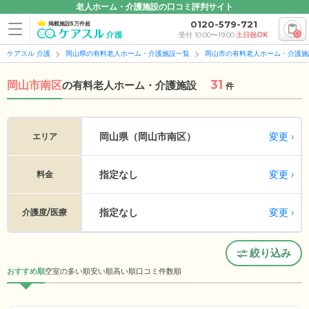
老人ホーム・介護施設の口コミ評判サイト
0120-579-721
掲載施設5万件超
0
受付 10:00〜19:00
土日祝OK
ケアスル 介護
岡山県の有料老人ホーム・介護施設一覧
岡山市の有料老人ホーム・介護施
31
岡山市南区
の
有料老人ホーム・介護施設
件
変更
岡山県（岡山市南区）
エリア
指定なし
変更
料金
指定なし
変更
介護度/医療
絞り込み
おすすめ順
空室の多い順
安い順
高い順
口コミ件数順