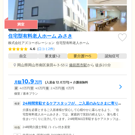
満室
住宅型有料老人ホーム みさき
株式会社アズコーポレーション
住宅型有料老人ホーム
4.6
(
口コミ2件
)
自立
要支援1•2
要介護1〜5
認知症可
岡山県岡山市南区泉田4-3-53
備前西市駅
から 徒歩20分
10.9
月額
万円
(入居金
12.0
万円) + 介護保険料
家
4.0
万円
管
4.5
万円
食
2.4
万円
他
0
万円
個室 / 基本プラン
24時間常駐するケアスタッフが、ご入居のみなさまに寄り
添っています
介護を必要とするご入居者様が安心して心穏やかに暮らせるよう、「住
宅型有料老人ホームみさき」では、家庭的で笑顔の絶えない、落ち着く
住まいづくりに注力しています。24時間365日常駐するケアスタッフは
「心に寄り添うケア」をモットーに、ご入居者様・ご家族様のニーズに
24時間介護士常駐
/
トイレ付き居室
合わせたケアサービスをご提供。すべてのお部屋にナースコールを完備
していますので、急な体調不良やお怪我といったお困りごとの際には、