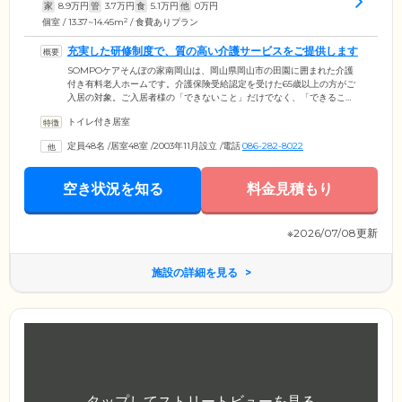
家
8.9
万円
管
3.7
万円
食
5.1
万円
他
0
万円
2
個室 / 13.37~14.45m
/ 食費ありプラン
充実した研修制度で、質の高い介護サービスをご提供します
SOMPOケアそんぽの家南岡山は、岡山県岡山市の田園に囲まれた介護
付き有料老人ホームです。介護保険受給認定を受けた65歳以上の方がご
入居の対象。ご入居者様の「できないこと」だけでなく、「できるこ
と」「したいこと」を丁寧にヒアリングし、ご自分らしい生活を送って
トイレ付き居室
いただけるよう支援いたします。スタッフは本社や企業内大学
「SOMPOケアユニバーシティ」が実施する研修を受講し、介護に関す
定員48名
/
居室48室
/
2003年11月設立
/
電話
086-282-8022
る知識や技術を磨き、介護サービスの質を高めています。また、全社で
取り組みや事例を共有する「事例研究発表会」を毎年開催。よりよいサ
ービスづくりに生かしています。
空き状況を知る
料金見積もり
※2026/07/08更新
施設の詳細を見る