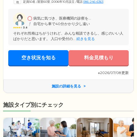
定員50名
/
居室60室
/
2006年10月設立
/
電話
086-246-6363
用意。ユニットでの生活のなかでもプライバシーを守りながら生活でき
ます。また、介護スタッフがホーム内に24時間365日常駐しており、みな
さまの必要に応じて身の回りの動作をサポート。看護スタッフや機能訓
練指導員など、専門性の高いスタッフもいますので、安心してお過ごし
病気に気づき、医療機関の診察を...
ください。
自宅から車で40分かかり少し遠い
3.6
それぞれ性格はちがうけれど、みんな相談できるし、感じのいい人
ばかりだと思います。 入口や受付の...
続きを見る
空き状況を知る
料金見積もり
※2026/07/08更新
施設の詳細を見る
施設タイプ別にチェック