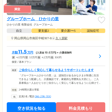
満室
グループホーム ひかりの里
ひかりの里 有限会社
グループホーム
自立
要支援2
要介護1〜5
認知症可
岡山県岡山市南区中畦187-8
久々原駅
11.5
月額
万円
(入居金
10.0
万円) + 介護保険料
家
4.0
万円
管
3.3
万円
食
4.2
万円
他
300
円
個室 / 基本プラン
ご自分らしく安心して暮らせるようサポートいたします
「グループホームひかりの里」は、認知症があるみなさまが快適に生活
できるよう配慮した、介護施設です。家庭的な雰囲気を大切にし、ご入
居者様お一人おひとりがご自分らしく安心して暮らせるように心掛けて
います。私たちはご入居者様の生活の質を向上させるために、細やかな
24時間介護士常駐
気配りと個別のケアサービスをご提供しています。認知症の症状に応じ
て適切なサポートを行い、安心感をもっていただくことで、より豊かな
定員2名
/
電話
086-298-1300
暮らしを送っていただきたいと考えています。
空き状況を知る
料金見積もり