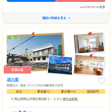
※2026/03/24更新
施設の詳細を見る
空室4室
花の里
医療法人一進会
サービス付き高齢者向け住宅
自立
要支援1•2
要介護1〜5
認知症可
岡山県岡山市南区豊浜町１－２０
東中央町駅