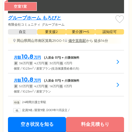
空室1室
グループホーム もろびと
有限会社コミュニティ
グループホーム
自立
要支援2
要介護1〜5
認知症可
岡山県岡山市南区箕島2900-1
備中箕島駅
から 徒歩14分
10.8
月額
万円
(入居金
0
円) + 介護保険料
家
3.6
万円
管
4.2
万円
食
3.0
万円
他
0
万円
2
個室 / 10.23m
/ 居室プラン(生活保護受給者の方)
10.8
月額
万円
(入居金
0
円) + 介護保険料
家
5.0
万円
管
4.2
万円
食
1.6
万円
他
0
万円
2
個室 / 10.23m
/ 居室プラン
24時間介護士常駐
定員9名
/
居室9室
/
2001年11月設立
/
空き状況を知る
料金見積もり