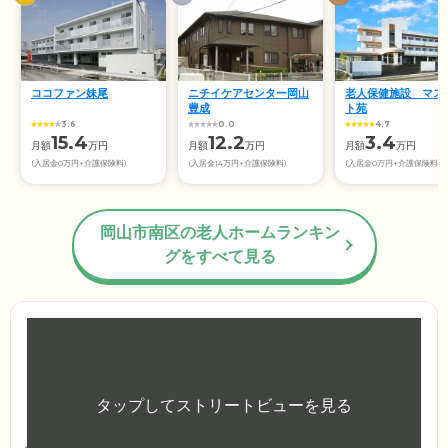
ココファン妹尾
ニチイケアセンター岡山
老人保健施設 マス
豊成
ト苑
3.6
0.0
4.7
15.4
12.2
3.4
月額
万円
月額
万円
月額
万円
(入居金0万円+介護保険料)
(入居金14万円+介護保険料)
(入居金0万円+介護保険料)
岡山市南区の老人ホームランキン
グをすべて見る