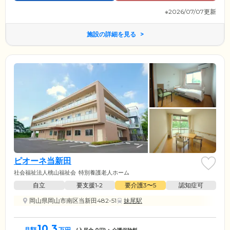
※2026/07/07更新
施設の詳細を見る
ピオーネ当新田
社会福祉法人桃山福祉会
特別養護老人ホーム
自立
要支援1•2
要介護3〜5
認知症可
岡山県岡山市南区当新田482-51
妹尾駅
10.3
月額
万円