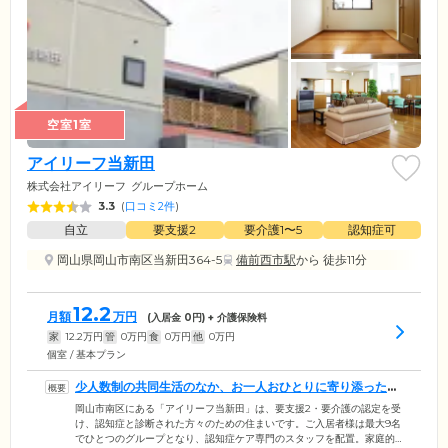
空室1室
アイリーフ当新田
株式会社アイリーフ
グループホーム
3.3
(
口コミ2件
)
自立
要支援2
要介護1〜5
認知症可
岡山県岡山市南区当新田364-5
備前西市駅
から 徒歩11分
12.2
月額
万円
(入居金
0
円) + 介護保険料
家
12.2
万円
管
0
万円
食
0
万円
他
0
万円
個室 / 基本プラン
少人数制の共同生活のなか、お一人おひとりに寄り添ったケ
アをご提供します
岡山市南区にある「アイリーフ当新田」は、要支援2・要介護の認定を受
け、認知症と診断された方々のための住まいです。ご入居者様は最大9名
でひとつのグループとなり、認知症ケア専門のスタッフを配置。家庭的