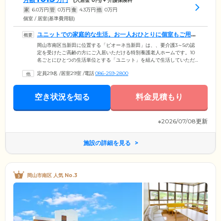
(入居金
0
円) + 介護保険料
家
6.0
万円
管
0
万円
食
4.3
万円
他
0
万円
個室 / 居室(基準費用額)
ユニットでの家庭的な生活。お一人おひとりに個室もご用意
しています
岡山市南区当新田に位置する「ピオーネ当新田」は、、要介護3～5の認
定を受けたご高齢の方にご入居いただける特別養護老人ホームです。10
名ごとにひとつの生活単位とする「ユニット」を組んで生活していただ
くのが、当ホームでの暮らしの特長。家庭的な雰囲気を大切にしてお
定員29名
/
居室29室
/
電話
086-259-2800
り、本当の家族のように生活しています。ご入居のみなさまがお住まい
になる居室は、全29室の個室をご用意。プライバシーの保たれた空間
で、ユニットでの生活のなかでもおひとりの時間を大切にしていただけ
空き状況を知る
料金見積もり
ます。さらに、建物内はバリアフリー設計ですので、足腰の弱い方もご
安心ください。
※2026/07/08更新
施設の詳細を見る
岡山市南区 人気 No.3