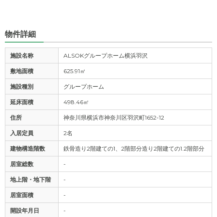
物件詳細
施設名称
ALSOKグループホーム横浜羽沢
敷地面積
625.91㎡
施設種別
グループホーム
延床面積
498.46㎡
住所
神奈川県横浜市神奈川区羽沢町1652-12
入居定員
2名
建物構造階数
鉄骨造り2階建ての1、2階部分造り2階建ての1.2階部分
居室総数
-
地上階・地下階
-
居室面積
-
開設年月日
-