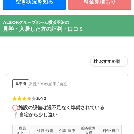
空き状況を知る
料金見積もり
ALSOKグループホーム横浜羽沢の
見学・入居した方の評判・口コミ
男性 / 90代前半 / 自立
見学済
3.40
施設の設備は過不足なく準備されている
自宅から少し遠い
職員･
近隣環境･
外観･設備
介護･医療
料金･費用
スタッフ
交通