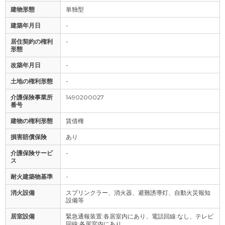
建物形態
単独型
建築年月日
-
居住契約の権利
-
形態
改築年月日
-
土地の権利形態
-
介護保険事業所
1490200027
番号
建物の権利形態
賃借権
損害賠償保険
あり
介護保険サービ
-
ス
耐火建築物基準
-
消火設備
スプリンクラー、消火器、避難誘導灯、自動火災報知
設備等
居室設備
緊急通報装置:各居室内にあり、電話回線:なし、テレビ
回線:各居室内にあり