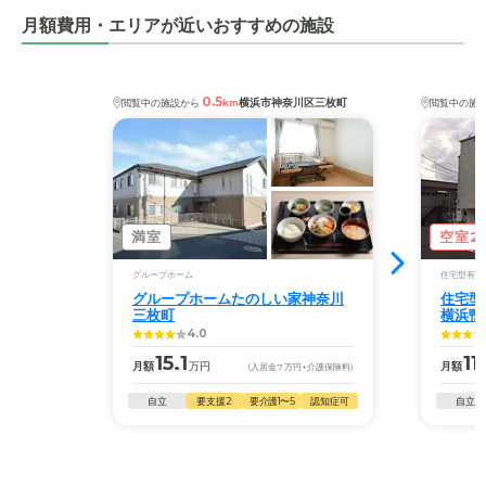
月額費用・エリアが近いおすすめの施設
0.5
横浜市神奈川区三枚町
閲覧中の施設から
km
閲覧中の施
満室
空室2
グループホーム
住宅型有料
グループホームたのしい家神奈川
住宅型
三枚町
横浜鴨
4.0
15.1
11
月額
万円
月額
(入居金
7
万円
+介護保険料)
自立
要支援2
要介護1〜5
認知症可
自立