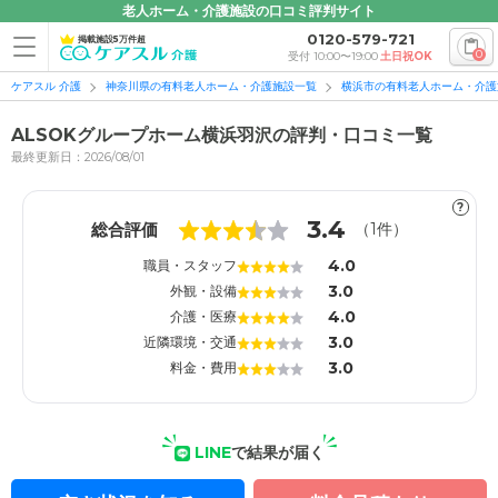
老人ホーム・介護施設の口コミ評判サイト
0120-579-721
掲載施設5万件超
0
受付 10:00〜19:00
土日祝OK
ケアスル 介護
神奈川県の有料老人ホーム・介護施設一覧
横浜市の有料老人ホーム・介護
ALSOKグループホーム横浜羽沢の評判・口コミ一覧
最終更新日：2026/08/01
?
1
1
3.4
総合評価
（
1
件）
4.0
職員・スタッフ
3.0
外観・設備
4.0
介護・医療
3.0
近隣環境・交通
3.0
料金・費用
LINE
で結果が届く