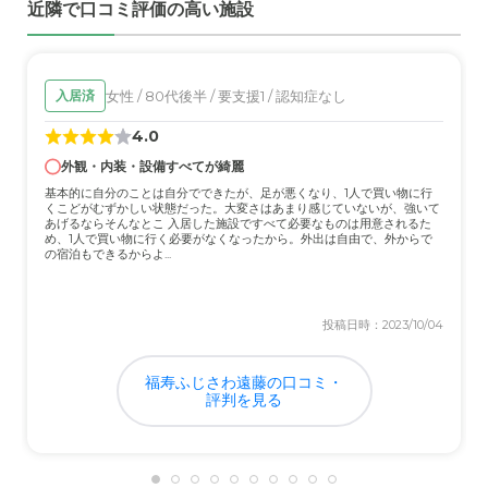
近隣で口コミ評価の高い施設
て、特段不満や不安を覚えたことはありませんでしたね。
介護医療サービスについて
医療サービスについても、説明を聞く限りでは特に問題を
女性 / 80代後半 / 要支援1 / 認知症なし
入居済
感じることはありませんでしたね。
4.0
外観・内装・設備すべてが綺麗
近隣環境や交通アクセスについて
基本的に自分のことは自分でできたが、足が悪くなり、1人で買い物に行
自宅から少し遠いのが難点ではありますが、周辺の環境は
くこどがむずかしい状態だった。大変さはあまり感じていないが、強いて
特に問題があるとは思いません。
あげるならそんなとこ 入居した施設ですべて必要なものは用意されるた
め、1人で買い物に行く必要がなくなったから。外出は自由で、外からで
の宿泊もできるからよ...
料金費用について
料金は、安いに越したことはないので、あまり評価はでき
投稿日時：2023/10/04
ませんが、とりわけ高すぎるようなことはないですよね…
福寿ふじさわ遠藤の口コミ・
評判を見る