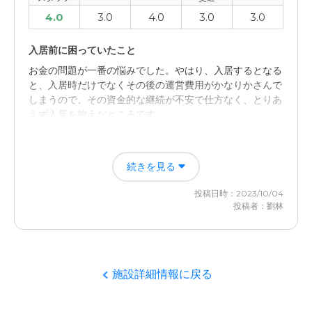
4.0
3.0
4.0
3.0
3.0
入居前に困っていたこと
お金の問題が一番の悩みでした。やはり、入居するとなる
と、入居時だけでなくその後の運営費用がかなりかさんで
しまうので、その資金的な継続が不安で仕方なく、とりあ
えず入居を控えだところです。
ALSOKグループホーム横浜羽沢の評価
続きを見る
施設の雰囲気やスタッフの方々の明るい接し方などは、と
ても印象が良かったかと思いますね。
投稿日時：2023/10/04
投稿者：劉林
職員・スタッフ・他入居者の雰囲気について
他に入居者と接する機会は少なかったのですが、スタッフ
の方々の雰囲気はとてもよかったと思います。
施設詳細情報に戻る
外観・内装・居室・設備について
施設の外観や居室の設備などは過不足なく準備されてい