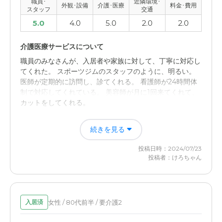
職員･
近隣環境･
外観･設備
介護･医療
料金･費用
スタッフ
交通
5.0
4.0
5.0
2.0
2.0
介護医療サービスについて
職員のみなさんが、入居者や家族に対して、丁寧に対応し
てくれた。 スポーツジムのスタッフのように、明るい。
医師が定期的に訪問し、診てくれる。 看護師が24時間体
制で対応してくれている。 美容師が月に1回来てくれて、
カットをしてくれる。
近隣環境や交通アクセスについて
続きを見る
自家用車の駐車場はあったので、自分は問題がなかった
投稿日時：2024/07/23
が、他の方は、駅からが遠いので、不便とのことだった。
投稿者：けろちゃん
公共の施設ではないので、入会金や月の使用料が高い。
その他に、残念なところはなかった。
女性 / 80代前半 / 要介護2
入居済