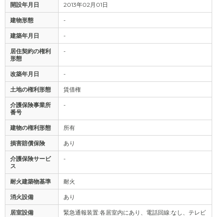
開設年月日
2013年02月01日
建物形態
-
建築年月日
-
居住契約の権利
-
形態
改築年月日
-
土地の権利形態
賃借権
介護保険事業所
-
番号
建物の権利形態
所有
損害賠償保険
あり
介護保険サービ
-
ス
耐火建築物基準
耐火
消火設備
あり
居室設備
緊急通報装置:各居室内にあり、電話回線:なし、テレビ