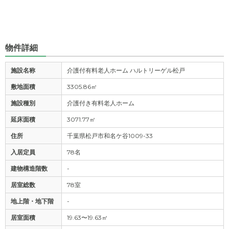
物件詳細
施設名称
介護付有料老人ホーム ハルトリーゲル松戸
敷地面積
3305.86㎡
施設種別
介護付き有料老人ホーム
延床面積
3071.77㎡
住所
千葉県松戸市和名ケ谷1009-33
入居定員
78名
建物構造階数
-
居室総数
78室
地上階・地下階
-
居室面積
19.63〜19.63㎡