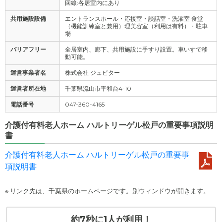
回線:各居室内にあり
共用施設設備
エントランスホール・応接室・談話室・洗濯室 食堂
（機能訓練室と兼用）理美容室（利用は有料）・駐車
場
バリアフリー
全居室内、廊下、共用施設に手すり設置。車いすで移
動可能。
運営事業者名
株式会社 ジュピター
運営者所在地
千葉県流山市平和台4-10
電話番号
047-360-4165
介護付有料老人ホーム ハルトリーゲル松戸の重要事項説明
書
介護付有料老人ホーム ハルトリーゲル松戸の重要事
項説明書
※ リンク先は、千葉県のホームページです。別ウィンドウが開きます。
約7秒に1人が利用！