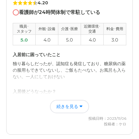
4.20
看護師が24時間体制で常駐している
職員･
近隣環境･
外観･設備
介護･医療
料金･費用
スタッフ
交通
5.0
4.0
5.0
4.0
3.0
入居前に困っていたこと
独り暮らしだったが、認知症も発症しており、糖尿病の薬
の服用もできていないし、ご飯もたべない。お風呂も入ら
ない。一人にしておけない
入居後どうなったか？
看護師が常駐していて、安心だった。 医師も定期的に訪
続きを見る
問して診てくれて、薬も処方されて、病院に付き添わなく
てすんだ。 服薬も介護士がみてくれた。 お風呂も入れる
投稿日時：2023/11/06
よう指導してくれた。
投稿者：ケロ
介護付有料老人ホーム ハルトリーゲル松戸の評価