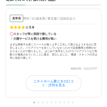
男性 / 60歳未満 / 要支援1 / 認知症あり
見学済
3.6
スタッフが常に笑顔で接している
介護サービスを受ける費用が高い
まずは車椅子を置くスペースが無く上手く工夫して置けるようするのに苦
労しました。バリアフリーを全くしていなかったので設置費用と時間がか
かりましたので困りました。 はじめて見学をしたのでバリアフリーなど気
配りが徹底されていたことに驚き、安心しました。 職員・スタッフの方は
常に笑顔で接して...
投稿日時：2022/07/07
ニチイホーム勝どきの口コ
ミ・評判を見る