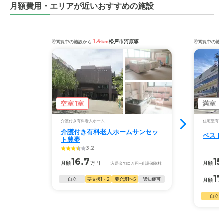
月額費用・エリアが近いおすすめの施設
1.4
松戸市河原塚
閲覧中の施設から
km
閲覧中の施
空室1室
満室
介護付き有料老人ホーム
住宅型有料
介護付き有料老人ホームサンセッ
ベスト
ト豊夢
3.2
16.7
15
月額
万円
月額
(入居金
750
万円
+介護保険料)
17
自立
要支援1・2
要介護1〜5
認知症可
月額
自立