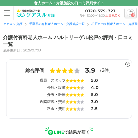
老人ホーム・介護施設の口コミ評判サイト
0120-579-721
掲載施設5万件超
0
受付 10:00〜19:00
土日祝OK
ケアスル 介護
千葉県の有料老人ホーム・介護施設一覧
松戸市の有料老人ホーム・介護施
介護付有料老人ホーム ハルトリーゲル松戸の評判・口コミ
一覧
最終更新日：2026/07/08
1
1
?
3.9
総合評価
（
2
件）
5.0
職員・スタッフ
4.0
外観・設備
5.0
介護・医療
3.0
近隣環境・交通
2.5
料金・費用
LINE
で結果が届く