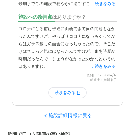
駅からは遠いので、バスを使うと思う。 ただ、広い駐車
最期までこの施設で穏やかに過ごすことができたと
...続きをみる
場があるので、車があれば問題ない。
思っています。
施設への改善点
はありますか？
料金費用について
コロナになる前は普通に面会できて何の問題もなか
料金は、他の施設よりも高く感じたが、サービス内容を考
ったんですけど、やっぱりコロナになっちゃってか
えると、納得できる料金である。
らはガラス越しの面会になっちゃったので。そこだ
けはちょっと気にはなったんですけど、まあ時期が
時期だったんで、しょうがなかったのかなというの
はありますね。
...続きをみる
取材日：2026/04/12
執筆者：岸川京子
続きをみる
施設詳細情報に戻る
近隣で口コミ評価の高い施設