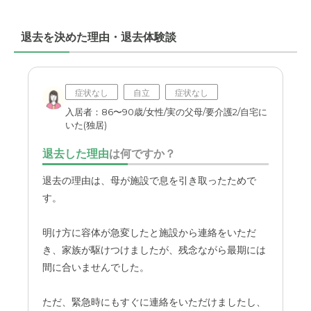
施設の職員がみなさん熱心で、明るくて、スポーツジムの
ような雰囲気。こちらの要望に答えてくれる。
退去を決めた理由・退去体験談
職員・スタッフ・他入居者の雰囲気について
職員の方は、みなさん明るくて、熱心。 個室なので、他
の入居者とは、レクリエーションでご一緒するようだが、
症状なし
自立
症状なし
友達もできたようだ。
入居者：86〜90歳/女性/実の父母/要介護2/自宅に
いた(独居)
外観・内装・居室・設備について
退去した理由
は何ですか？
清掃が行き届いている、きれいな施設。 庭には花が植え
てある。 ロビーも素敵な雰囲気だった。
退去の理由は、母が施設で息を引き取ったためで
す。
介護医療サービスについて
看護師が24時間体制で、交代で常駐。 医師は定期的に訪
明け方に容体が急変したと施設から連絡をいただ
問し、一人ずつ受診。 提携の調剤薬局があり、薬を届け
き、家族が駆けつけましたが、残念ながら最期には
てくれる
間に合いませんでした。
近隣環境や交通アクセスについて
ただ、緊急時にもすぐに連絡をいただけましたし、