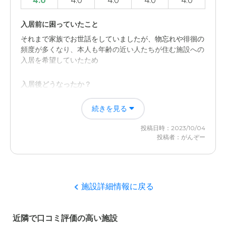
4.0
4.0
4.0
4.0
4.0
入居前に困っていたこと
それまで家族でお世話をしていましたが、物忘れや徘徊の
頻度が多くなり、本人も年齢の近い人たちが住む施設への
入居を希望していたため
入居後どうなったか？
それまで、物忘れや徘徊等、頻度が多くなったため、その
続きを見る
お世話をするのにさいていた時間を自分たちのために使え
るようになった。
投稿日時：2023/10/04
投稿者：がんぞー
愛の家 グループホーム 松戸上本郷の評価
入居者の方々が皆さん明るく、元気に日々を過ごしている
様子が伺えた。職員の方も親切そうな方が多く、安心して
預けられると感じた。
施設詳細情報に戻る
職員・スタッフ・他入居者の雰囲気について
近隣で口コミ評価の高い施設
皆さん、明るく元気で、親切そうな印象を受けた。ここな