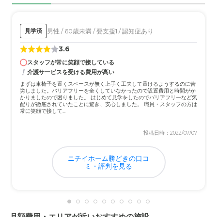
ら安心して預けられると感じた。
外観・内装・居室・設備について
男性 / 60歳未満 / 要支援1 / 認知症あり
見学済
施設内はもとより、入り口、建物周り等、あまり目につか
3.6
ないような場所も比較的小綺麗にされていた印象がある
スタッフが常に笑顔で接している
介護サービスを受ける費用が高い
介護医療サービスについて
まずは車椅子を置くスペースが無く上手く工夫して置けるようするのに苦
非常に丁寧な対応されている印象がある。家族への説明も
労しました。バリアフリーを全くしていなかったので設置費用と時間がか
十分に納得がいくまで説明してくれた。
かりましたので困りました。 はじめて見学をしたのでバリアフリーなど気
配りが徹底されていたことに驚き、安心しました。 職員・スタッフの方は
常に笑顔で接して...
近隣環境や交通アクセスについて
投稿日時：2022/07/07
個人が生活するのに必要なお店は周囲に整っており、その
辺はあまり心配なかった印象がある。
ニチイホーム勝どきの口コ
ミ・評判を見る
料金費用について
提供されるサービスの内容と料金を比較すると、充分、見
合うものだという印象がある。
月額費用・エリアが近いおすすめの施設