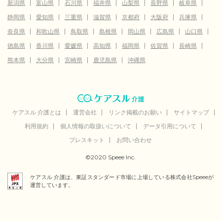
新潟県
富山県
石川県
福井県
山梨県
長野県
岐阜県
静岡県
愛知県
三重県
滋賀県
京都府
大阪府
兵庫県
奈良県
和歌山県
鳥取県
島根県
岡山県
広島県
山口県
徳島県
香川県
愛媛県
高知県
福岡県
佐賀県
長崎県
熊本県
大分県
宮崎県
鹿児島県
沖縄県
ケアスル 介護とは
運営会社
リンク掲載のお願い
サイトマップ
利用規約
個人情報の取扱いについて
データ引用について
プレスキット
お問い合わせ
©2020 Speee Inc.
ケアスル 介護は、東証スタンダード市場に上場している株式会社Speeeが
運営しています。