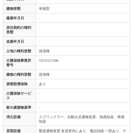
建物形態
単独型
建築年月日
-
居住契約の権利
-
形態
改築年月日
-
土地の権利形態
賃借権
介護保険事業所
1291200168
番号
建物の権利形態
賃借権
損害賠償保険
あり
介護保険サービ
-
ス
耐火建築物基準
-
消火設備
スプリンクラー、自動火災通報装置、熱感知器、煙感
知器
居室設備
緊急通報装置:各居室内にあり、電話回線:一部あり、テ