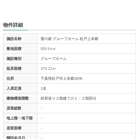
物件詳細
施設名称
愛の家 グループホーム 松戸上本郷
敷地面積
539.94㎡
施設種別
グループホーム
延床面積
272.22㎡
住所
千葉県松戸市上本郷2818
入居定員
2名
建物構造階数
鉄骨造り２階建ての１・２階部分
居室総数
-
地上階・地下階
-
居室面積
-
開設年月日
-