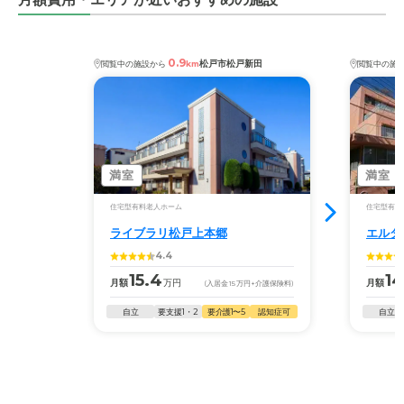
0.9
松戸市松戸新田
閲覧中の施設から
km
閲覧中の施
満室
満室
住宅型有料老人ホーム
住宅型有料
ライブラリ松戸上本郷
エルダ
4.4
15.4
14
月額
万円
月額
(入居金
15
万円
+介護保険料)
自立
要支援1・2
要介護1〜5
認知症可
自立