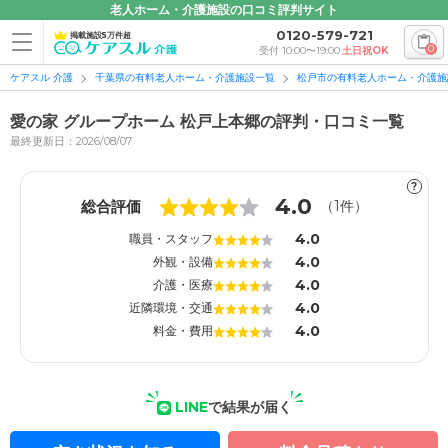
老人ホーム・介護施設の口コミ評判サイト
0120-579-721
掲載施設5万件超
0
受付 10:00〜19:00
土日祝OK
ケアスル 介護
千葉県の有料老人ホーム・介護施設一覧
松戸市の有料老人ホーム・介護施
愛の家 グループホーム 松戸上本郷の評判・口コミ一覧
最終更新日：2026/08/07
?
1
1
4.0
総合評価
（
1
件）
4.0
職員・スタッフ
4.0
外観・設備
4.0
介護・医療
4.0
近隣環境・交通
4.0
料金・費用
LINE
で結果が届く