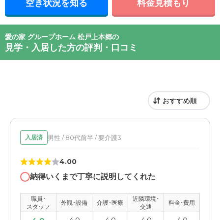
空き状況を知る
料金見積もり
愛の家 グループホーム 松戸上本郷の
見学・入居した方の評判・口コミ
男性 / 80代前半 / 要介護3
入居済
4.00
納得いくまで丁寧に説明してくれた
職員･
近隣環境･
外観･設備
介護･医療
料金･費用
スタッフ
交通