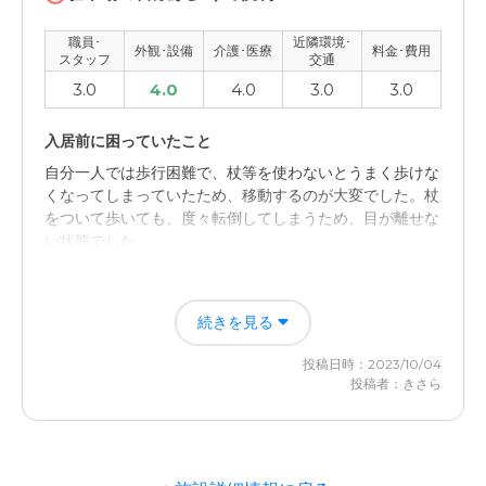
いた感じで過ごしやすい感じでしたね。
職員･
近隣環境･
外観･設備
介護･医療
料金･費用
介護医療サービスについて
スタッフ
交通
3.0
4.0
4.0
3.0
3.0
施設内に医療スタッフも常駐してとても安心安全な感じを
受けました、サービス体制も良い感じの印象。
入居前に困っていたこと
近隣環境や交通アクセスについて
自分一人では歩行困難で、杖等を使わないとうまく歩けな
くなってしまっていたため、移動するのが大変でした。杖
都心から遠いのでアクセスはちょっと不便ですがそのかわ
をついて歩いても、度々転倒してしまうため、目が離せな
りに周辺環境の過ごしやすいのがメリットですかね。
い状態でした。
料金費用について
特別養護老人ホームかもめの森の評価
サービスや施設設備を考えると妥当な価格かもしれません
続きを見る
施設のスタッフ等の雰囲気が良く、環境は良さそうだと感
がやはりちょっとお高い感じはしますね。
じましたが、実際入居していないため、分かりません。
投稿日時：2023/10/04
投稿者：きさら
職員・スタッフ・他入居者の雰囲気について
施設のスタッフは、質問等にも丁寧に答えてくれるなど、
雰囲気はとても良かったです。