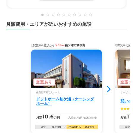
月額費用・エリアが近いおすすめの施設
7.5
袖ケ浦市奈良輪
閲覧中の施設から
km
閲覧中の施
空室あり
空室3
住宅型有料老人ホーム
サービス付
ドットホーム袖ケ浦（ナーシング
憩いの
ホーム）
10.6
11
月額
万円
月額
(入居金
0
万円
+介護保険料)
自立
要支援1・2
要介護1〜5
認知症可
自立