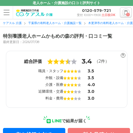
老人ホーム・介護施設の口コミ評判サイト
0120-579-721
掲載施設5万件超
0
受付 10:00〜19:00
土日祝OK
ケアスル 介護
千葉県の有料老人ホーム・介護施設一覧
木更津市の有料老人ホーム・介護
特別養護老人ホームかもめの森の評判・口コミ一覧
最終更新日：2026/07/08
?
1
1
3.4
総合評価
（
2
件）
3.5
職員・スタッフ
3.5
外観・設備
4.0
介護・医療
3.0
近隣環境・交通
3.0
料金・費用
LINE
で結果が届く