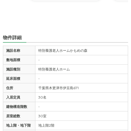
物件詳細
施設名称
特別養護老人ホームかもめの森
敷地面積
-
施設種別
特別養護老人ホーム
延床面積
-
住所
千葉県木更津市伊豆島671
入居定員
30名
建物構造階数
-
居室総数
30室
地上階・地下階
地上階2階