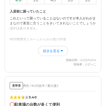
4.0
3.0
4.0
3.0
3.0
入居前に困っていたこと
これといって困っていることはないのですが本人がわがま
まなので素直に言うことをきいてきれないことでしょうか
ほかはありません。
特別養護老人ホームかもめの森の評価
環境や立地はいい場所だと思いました、スタッフの方が親
続きを見る
切で優しい方ばかりだったのが良いポイントかと思いまし
た。
投稿日時：2023/10/04
投稿者：とびっこ
職員・スタッフ・他入居者の雰囲気について
対応スタッフの方は親切丁寧に入居者の方へ接していたの
で良い印象を持ちました、入居者の方々も楽しそうでし
た。
男性 / 80代前半 / 要介護3
見学済
外観・内装・居室・設備について
3.40
建物も外観からきれいでした、室内の装備や空間も落ちつ
駐車場の台数が多くて便利