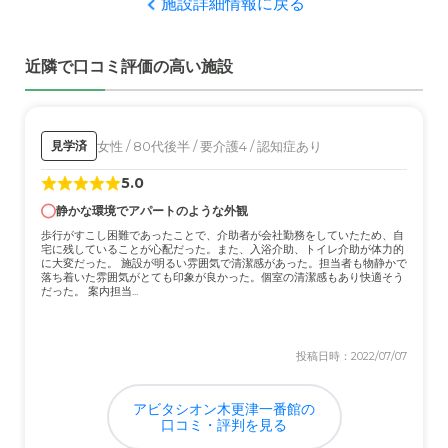
施設詳細情報に戻る
外観・内装・居室・設備について
施設は、清潔で良い印象を持ちました。しかし、見学のみ
近隣で口コミ評価の高い施設
のため、詳しくは分かりません。
介護医療サービスについて
見学のみのため、実際のサービスを受けていないので、よ
女性 / 80代後半 / 要介護4 / 認知症あり
見学済
く分かりませんか、雰囲気は良かったです。
5.0
静かな環境でアパートのような外観
近隣環境や交通アクセスについて
歩行がすこし困難であったことで、介助者が会社勤務をしていたため、自
自動車で行くしかないような場所ですが、駐車場の台数が
宅に残していることが心配だった。また、入浴介助、トイレ介助が体力的
多いため、困らないと思います。
に大変だった。 施設が明るい雰囲気で清潔感があった。担当者も物静かで
落ち着いた雰囲気がとても印象が良かった。個室の清潔感もあり快適そう
だった。 案内担当...
料金費用について
料金は、どこも似たり寄ったりで、安いとは言えないと思
投稿日時：2022/07/07
いますが、それは仕方がないと思います。
アビタシオン木更津一番館の
口コミ・評判を見る