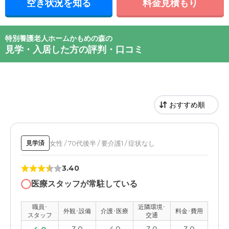
空き状況を知る
料金見積もり
特別養護老人ホームかもめの森の
見学・入居した方の評判・口コミ
女性 / 70代後半 / 要介護1 / 症状なし
見学済
3.40
医療スタッフが常駐している
職員･
近隣環境･
外観･設備
介護･医療
料金･費用
スタッフ
交通