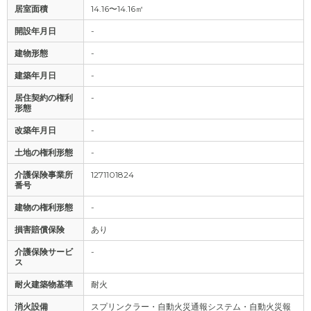
居室面積
14.16〜14.16㎡
開設年月日
-
建物形態
-
建築年月日
-
居住契約の権利
-
形態
改築年月日
-
土地の権利形態
-
介護保険事業所
1271101824
番号
建物の権利形態
-
損害賠償保険
あり
介護保険サービ
-
ス
耐火建築物基準
耐火
消火設備
スプリンクラー・自動火災通報システム・自動火災報