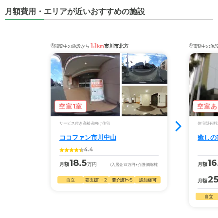
月額費用・エリアが近いおすすめの施設
1.1
市川市北方
閲覧中の施設から
km
閲覧中の施
空室1室
空室あ
サービス付き高齢者向け住宅
住宅型有料
ココファン市川中山
癒しの
4.4
18.5
16
月額
万円
月額
(入居金
13
万円
+介護保険料)
25
自立
要支援1・2
要介護1〜5
認知症可
月額
自立