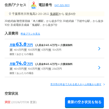
住所/アクセス
電話番号
047-325-9011
地図
千葉県市川市鬼高2-20-25
鬼越駅
から 徒歩6分
JR総武線/都営新宿線「本八幡駅」から徒歩17分 JR総武線「下総中山駅」から徒歩
10分 京成電鉄京成線「鬼越駅」から徒歩7分
入居費用
料金プランを見る
63.8
月額
万円
(入居金
240.4
万円) + 介護保険料
家
40.4
万円
管
10.0
万円
食
0
万円
他
13.4
万円
個室 / おひとりの場合
74.0
月額
万円
(入居金
840.4
万円) + 介護保険料
家
40.4
万円
管
10.0
万円
食
0
万円
他
23.6
万円
個室 / おふたりの場合
市川市の年金で入れる老人ホーム特集から探す
空室状況
最新の空き状況を知る
満室
(2026/07/08 更新)