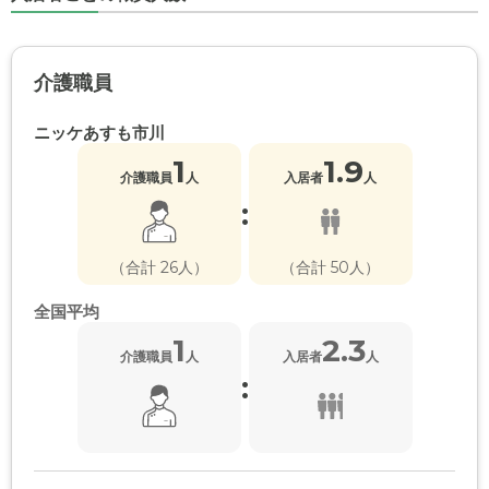
介護職員
ニッケあすも市川
1
1.9
介護職員
人
入居者
人
:
（合計 26人）
（合計 50人）
全国平均
1
2.3
介護職員
人
入居者
人
: