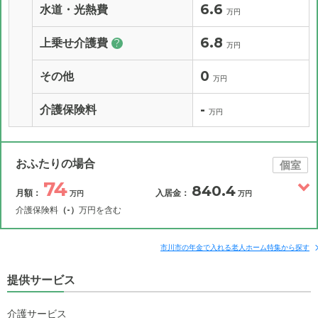
6.6
水道・光熱費
万円
6.8
上乗せ介護費
?
万円
0
その他
万円
-
介護保険料
万円
おふたりの場合
個室
74
840.4
月額：
入居金：
万円
万円
介護保険料
（-）
万円を含む
その他費用
月額費用
入居金
補足情報
市川市の年金で入れる老人ホーム特集から探す
提供サービス
74
月額費用
?
万円
介護サービス