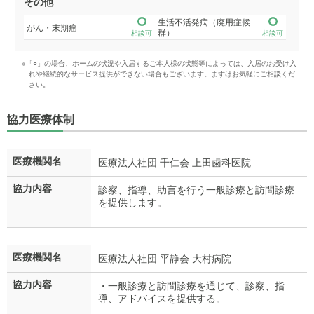
その他
生活不活発病（廃用症候
がん・末期癌
群）
相談可
相談可
※「○」の場合、ホームの状況や入居するご本人様の状態等によっては、入居のお受け入
れや継続的なサービス提供ができない場合もございます。まずはお気軽にご相談くだ
さい。
協力医療体制
医療機関名
医療法人社団 千仁会 上田歯科医院
協力内容
診察、指導、助言を行う一般診療と訪問診療
を提供します。
医療機関名
医療法人社団 平静会 大村病院
協力内容
・一般診療と訪問診療を通じて、診察、指
導、アドバイスを提供する。