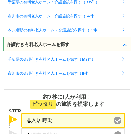
千葉県の有料老人ホーム・介護施設を探す（916件）
す。詳しくは
こちら
。
線「鬼越駅」から徒歩7分
市川市の有料老人ホーム・介護施設を探す（54件）
◎ケアスル 介護の3つの特徴
・経験豊富な入居相談員が完全無料で施設探しをサ
本八幡駅の有料老人ホーム・介護施設を探す（14件）
ポート
入居相談：
0120-579-721
（無料）
介護付き有料老人ホームを探す
受付時間：10：00～19：00
千葉県の介護付き有料老人ホームを探す（193件）
・全国10000件の介護施設情報を掲載
幅広い選択肢の中から、条件にあった施設を選ぶ
市川市の介護付き有料老人ホームを探す（11件）
ことができます。
・こだわりの条件や医療体制から施設を探せる
たとえば「カラオケ」「麻雀」が楽しめる施設、
約7秒に1人が利用！
「夫婦入居可」の施設、「看取り可」の施設など、
ピッタリ
の施設を提案します
医療・看護体制から施設を探すこともできます。
STEP
1
2