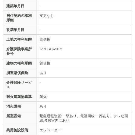
建築年月日
-
居住契約の権利
変更なし
形態
改築年月日
-
土地の権利形態
賃借権
介護保険事業所
1270804980
番号
建物の権利形態
賃借権
損害賠償保険
あり
介護保険サービ
-
ス
耐火建築物基準
耐火
消火設備
あり
居室設備
緊急通報装置:一部あり、電話回線:一部あり、テレビ回
線:各居室内にあり
共用施設設備
エレベーター