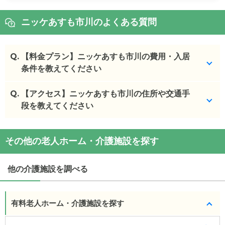
ニッケあすも市川のよくある質問
Q.
【料金プラン】ニッケあすも市川の費用・入居
条件を教えてください
Q.
ニッケあすも市川
【アクセス】ニッケあすも市川の住所や交通手
の入居金・月額料金は次のとおり
です。
段を教えてください
・初期費用が
240.4
〜
840.4
万円
・月額費用が
63.8
〜
74
万円
ニッケあすも市川
の
交通アクセス
その他の老人ホーム・介護施設を探す
・
住所：
千葉県
市川市
鬼高2-20-25
ニッケあすも市川
の対応可能な入居条件は次のとお
・
最寄り駅：
鬼越駅
0.4km
下総中山駅
0.6km
京成
りです。
中山駅
0.7km
本八幡駅
1.0km
京成八幡駅
1.2km
東中
他の介護施設を調べる
・要介護度：自立、要支援1、要支援2、要介護1、要
山駅
1.4km
原木中山駅
1.5km
介護2、要介護3、要介護4、要介護5
・認知症：受け入れ可
ニッケあすも市川
の
交通アクセス
有料老人ホーム・介護施設を探す
・JR総武線/都営新宿線「本八幡駅」から徒歩17分
ケアスル 介護では詳細な
料金プラン
をご確認頂けま
JR総武線「下総中山駅」から徒歩10分 京成電鉄京成