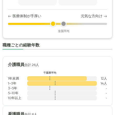
← 医療体制が手厚い
元気な方向け →
全国平均
職種ごとの経験年数
介護職員
合計 26人
千葉県平均
1年未満
12人
1~3年
14人
3~5年
-
5~10年
-
10年以上
-
看護職員
合計 6人