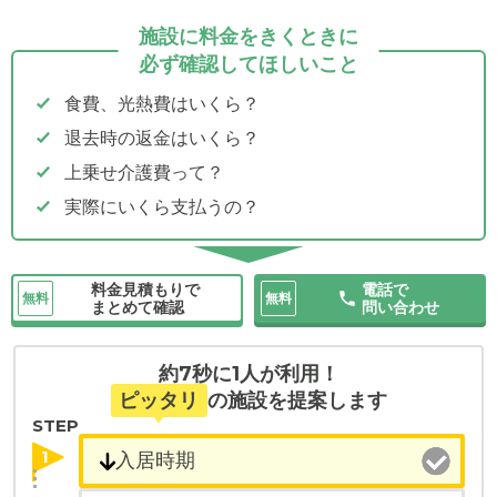
施設に料金をきくときに
必ず確認してほしいこと
食費、光熱費はいくら？
退去時の返金はいくら？
上乗せ介護費って？
実際にいくら支払うの？
料金見積もりで
電話で
無料
無料
まとめて確認
問い合わせ
約7秒に1人が利用！
ピッタリ
の施設を提案します
STEP
1