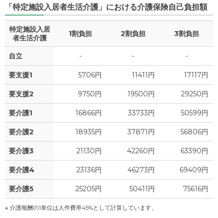
「特定施設入居者生活介護」における介護保険自己負担額
特定施設入居
1割負担
2割負担
3割負担
者生活介護
自立
-
-
-
要支援1
5706円
11411円
17117円
要支援2
9750円
19500円
29250円
要介護1
16866円
33733円
50599円
要介護2
18935円
37871円
56806円
要介護3
21130円
42260円
63390円
要介護4
23136円
46273円
69409円
要介護5
25205円
50411円
75616円
※ 介護報酬の1単位は人件費率45%として計算しています。