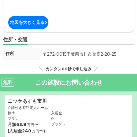
地図を大きく見る
住所・交通
住所
〒272-0015千葉県
市川市
鬼高2-20-25
カンタン60秒で申し込み
この施設にお問い合わせ
無料
ニッケあすも市川
介護付き有料老人ホーム
標準
入居金
プラン
0
-
月額
63.8
〜
プラン
万円
(入居金
240
〜)
万円