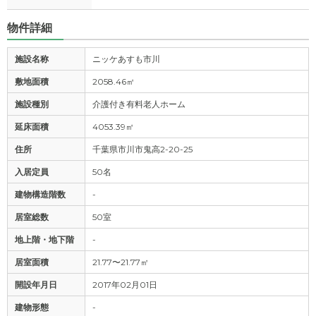
物件詳細
施設名称
ニッケあすも市川
敷地面積
2058.46㎡
施設種別
介護付き有料老人ホーム
延床面積
4053.39㎡
住所
千葉県市川市鬼高2-20-25
入居定員
50名
建物構造階数
-
居室総数
50室
地上階・地下階
-
居室面積
21.77〜21.77㎡
開設年月日
2017年02月01日
建物形態
-