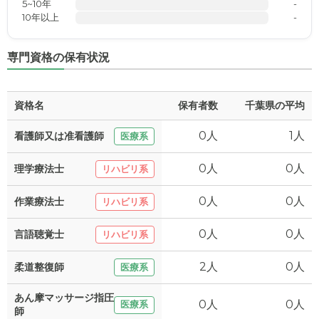
5~10年
-
10年以上
-
専門資格の保有状況
資格名
保有者数
千葉県の平均
0人
1人
看護師又は准看護師
医療系
0人
0人
理学療法士
リハビリ系
0人
0人
作業療法士
リハビリ系
0人
0人
言語聴覚士
リハビリ系
2人
0人
柔道整復師
医療系
あん摩マッサージ指圧
0人
0人
医療系
師