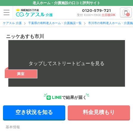
老人ホーム・介護施設の口コミ評判サイト
0120-579-721
掲載施設5万件超
0
受付 10:00〜19:00
土日祝OK
ケアスル 介護
千葉県の有料老人ホーム・介護施設一覧
市川市の有料老人ホーム・介護施
ニッケあすも市川
満室
LINE
で結果が届く
空き状況を知る
料金見積もり
基本情報