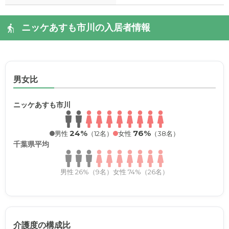
ニッケあすも市川の入居者情報
男女比
ニッケあすも市川
24%
76%
男性
（12名）
女性
（38名）
千葉県平均
男性 26%（9名）
女性 74%（26名）
介護度の構成比