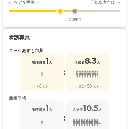
← ケアが手厚い
元気な方向け →
全国平均
看護職員
ニッケあすも市川
1
8.3
看護職員
人
入居者
人
:
（6人）
（合計 50人）
全国平均
1
10.5
看護職員
人
入居者
人
:
...