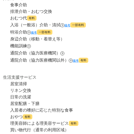
40.4
家賃
万円
食事介助
排泄介助・おむつ交換
10
管理費
?
おむつ代
万円
有料
入浴（一般浴）介助・清拭
一部有料
備考
?
0
食費
?
特浴介助
万円
一部有料
備考
?
身辺介助（移動・着替え等）
9.9
水道・光熱費
機能訓練
万円
?
通院介助（協力医療機関）
?
13.7
上乗せ介護費
?
通院介助（協力医療機関以外）
万円
有料
備考
?
0
その他
万円
生活支援サービス
居室清掃
-
介護保険料
万円
リネン交換
日常の洗濯
居室配膳・下膳
入居者の嗜好に応じた特別な食事
おやつ
有料
理美容師による理美容サービス
有料
買い物代行（通常の利用区域）