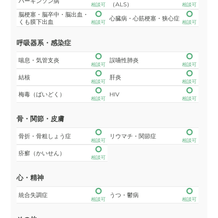
パーキンソン病
（ALS）
相談可
相談可
脳梗塞・脳卒中・脳出血・
心臓病・心筋梗塞・狭心症
くも膜下出血
相談可
相談可
呼吸器系・感染症
喘息・気管支炎
誤嚥性肺炎
相談可
相談可
結核
肝炎
相談可
相談可
梅毒（ばいどく）
HIV
相談可
相談可
骨・関節・皮膚
骨折・骨粗しょう症
リウマチ・関節症
相談可
相談可
疥癬（かいせん）
相談可
心・精神
統合失調症
うつ・鬱病
相談可
相談可