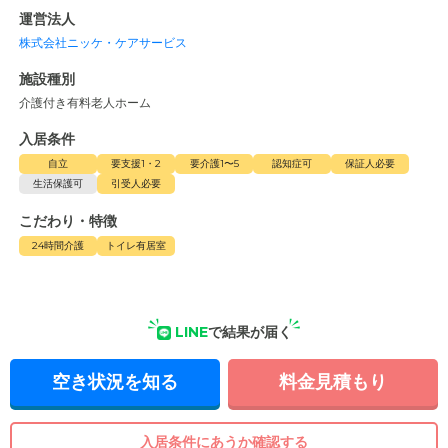
運営法人
株式会社ニッケ・ケアサービス
施設種別
介護付き有料老人ホーム
入居条件
自立
要支援1・2
要介護1〜5
認知症可
保証人必要
生活保護可
引受人必要
こだわり・特徴
24時間介護
トイレ有居室
LINE
で結果が届く
空き状況を知る
料金見積もり
入居条件にあうか確認する