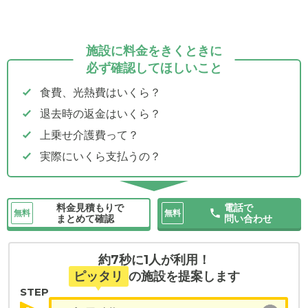
施設に料金をきくときに
必ず確認してほしいこと
食費、光熱費はいくら？
退去時の返金はいくら？
上乗せ介護費って？
実際にいくら支払うの？
料金見積もりで
電話で
無料
無料
まとめて確認
問い合わせ
約7秒に1人が利用！
ピッタリ
の施設を提案します
STEP