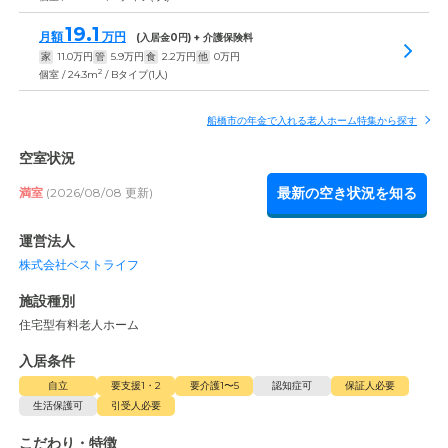
19.1
月額
万円
(入居金
0
円) + 介護保険料
家
11.0
万円
管
5.9
万円
食
2.2
万円
他
0
万円
2
個室 / 24.3m
/ Bタイプ(1人)
船橋市の年金で入れる老人ホーム特集から探す
空室状況
最新の空き状況を知る
満室
(2026/08/08 更新)
運営法人
株式会社ベストライフ
施設種別
住宅型有料老人ホーム
入居条件
自立
要支援1・2
要介護1〜5
認知症可
保証人必要
生活保護可
引受人必要
こだわり・特徴