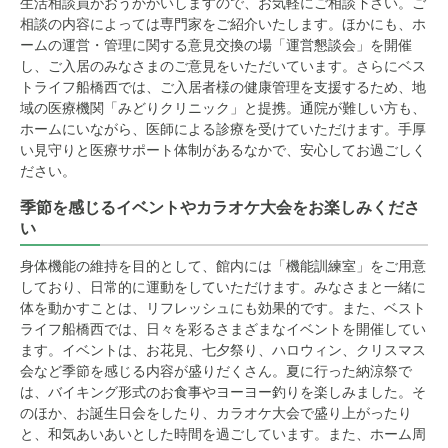
生活相談員がおうかがいしますので、お気軽にご相談下さい。ご
相談の内容によっては専門家をご紹介いたします。ほかにも、ホ
ームの運営・管理に関する意見交換の場「運営懇談会」を開催
し、ご入居のみなさまのご意見をいただいています。さらにベス
トライフ船橋西では、ご入居者様の健康管理を支援するため、地
域の医療機関「みどりクリニック」と提携。通院が難しい方も、
ホームにいながら、医師による診療を受けていただけます。手厚
い見守りと医療サポート体制があるなかで、安心してお過ごしく
ださい。
季節を感じるイベントやカラオケ大会をお楽しみくださ
い
身体機能の維持を目的として、館内には「機能訓練室」をご用意
しており、日常的に運動をしていただけます。みなさまと一緒に
体を動かすことは、リフレッシュにも効果的です。また、ベスト
ライフ船橋西では、日々を彩るさまざまなイベントを開催してい
ます。イベントは、お花見、七夕祭り、ハロウィン、クリスマス
会など季節を感じる内容が盛りだくさん。夏に行った納涼祭で
は、バイキング形式のお食事やヨーヨー釣りを楽しみました。そ
のほか、お誕生日会をしたり、カラオケ大会で盛り上がったり
と、和気あいあいとした時間を過ごしています。また、ホーム周