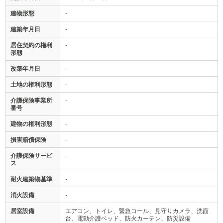
建物形態
-
建築年月日
-
居住契約の権利
-
形態
改築年月日
-
土地の権利形態
-
介護保険事業所
-
番号
建物の権利形態
-
損害賠償保険
-
介護保険サービ
-
ス
耐火建築物基準
-
消火設備
-
居室設備
エアコン、トイレ、緊急コール、見守りカメラ、洗面
台、電動介護ベッド、防火カーテン、防災設備