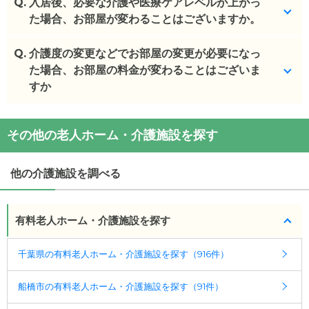
Q.
特に制限はありませんが、9:00～18:00の時間内で
入居後、必要な介護や医療ケアレベルが上がっ
(回答者: 施設担当者,回答日: 2024/02/26)
お願いしております。
た場合、お部屋が変わることはございますか。
(回答者: 施設担当者,回答日: 2024/02/26)
Q.
基本的にはございませんが、お身体状況の変化によ
介護度の変更などでお部屋の変更が必要になっ
りそのお部屋での介護が不可能と事業者が判断した
た場合、お部屋の料金が変わることはございま
場合、一定の観察期間を設け、医師の意見を聴いた
すか
うえで、ご入居者様および身元引受人様の同意のも
と、住み替えていただく場合があります。
追加費用は発生しません。
その他の老人ホーム・介護施設を探す
ご入居様のご要望によりお部屋を変更する場合は、
(回答者: 施設担当者,回答日: 2024/02/26)
費用が発生します。
他の介護施設を調べる
(回答者: 施設担当者,回答日: 2024/02/26)
有料老人ホーム・介護施設を探す
千葉県の有料老人ホーム・介護施設を探す（916件）
船橋市の有料老人ホーム・介護施設を探す（91件）