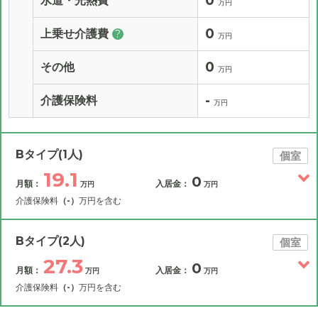
0
水道・光熱費
万円
0
上乗せ介護費
?
万円
0
その他
万円
-
介護保険料
万円
Bタイプ(1人)
個室
19.1
0
月額：
入居金：
万円
万円
介護保険料
（-）
万円を含む
その他費用
月額費用
入居金
補足情報
Bタイプ(2人)
個室
27.3
0
月額：
入居金：
万円
万円
19.1
月額費用
?
万円
介護保険料
（-）
万円を含む
11
その他費用
家賃
月額費用
入居金
万円