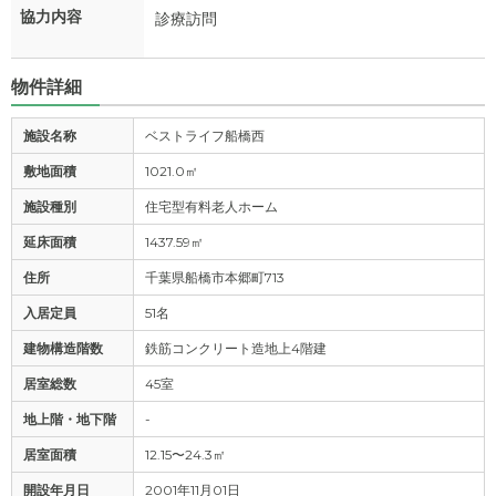
協力内容
診療訪問
物件詳細
施設名称
ベストライフ船橋西
敷地面積
1021.0㎡
施設種別
住宅型有料老人ホーム
延床面積
1437.59㎡
住所
千葉県船橋市本郷町713
入居定員
51名
建物構造階数
鉄筋コンクリート造地上4階建
居室総数
45室
地上階・地下階
-
居室面積
12.15〜24.3㎡
開設年月日
2001年11月01日