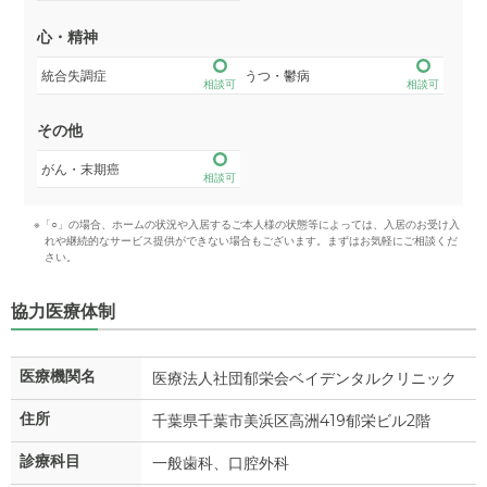
心・精神
統合失調症
うつ・鬱病
相談可
相談可
その他
がん・末期癌
相談可
※「○」の場合、ホームの状況や入居するご本人様の状態等によっては、入居のお受け入
れや継続的なサービス提供ができない場合もございます。まずはお気軽にご相談くだ
さい。
協力医療体制
医療機関名
医療法人社団郁栄会ベイデンタルクリニック
住所
千葉県千葉市美浜区高洲419郁栄ビル2階
診療科目
一般歯科、口腔外科