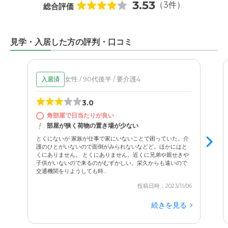
3.53
（3件）
総合評価
見学・入居した方の評判・口コミ
女性 / 90代後半 / 要介護4
入居済
3.0
角部屋で日当たりが良い
部屋が狭く荷物の置き場が少ない
とくにないが 家族が仕事で家にいないことで困っていた。介
護のひとがいないので面倒がみられないなどど。ほかにはと
くにありません。 とくにありません。近くに兄弟や親せきや
子供がいないので来るのがむずかしい。栄久からも遠いので
交通機関をりようしても時...
投稿日時：2023/11/06
続きを見る