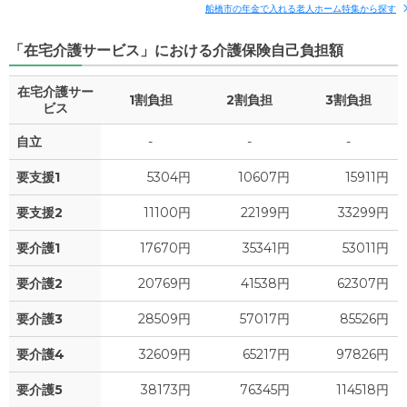
補足情報
船橋市の年金で入れる老人ホーム特集から探す
5.9
管理費
?
万円
「在宅介護サービス」における介護保険自己負担額
27.3
月額費用
?
万円
2.2
食費
?
万円
在宅介護サー
1割負担
2割負担
3割負担
11
家賃
ビス
万円
0
水道・光熱費
万円
自立
-
-
-
11.9
管理費
?
万円
0
上乗せ介護費
?
万円
要支援1
5304円
10607円
15911円
4.4
食費
?
万円
0
その他
要支援2
11100円
22199円
33299円
万円
0
水道・光熱費
万円
要介護1
17670円
35341円
53011円
-
介護保険料
万円
0
上乗せ介護費
?
万円
要介護2
20769円
41538円
62307円
0
要介護3
28509円
57017円
85526円
その他
万円
要介護4
32609円
65217円
97826円
-
介護保険料
万円
要介護5
38173円
76345円
114518円