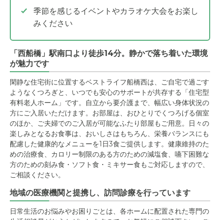
季節を感じるイベントやカラオケ大会をお楽し
みください
「西船橋」駅南口より徒歩14分。静かで落ち着いた環境
が魅力です
閑静な住宅街に位置するベストライフ船橋西は、ご自宅で過ごす
ようなくつろぎと、いつでも安心のサポートが共存する「住宅型
有料老人ホーム」です。自立から要介護まで、幅広い身体状況の
方にご入居いただけます。お部屋は、おひとりでくつろげる個室
のほか、ご夫婦でのご入居が可能なふたり部屋もご用意。日々の
楽しみとなるお食事は、おいしさはもちろん、栄養バランスにも
配慮した健康的なメニューを1日3食ご提供します。健康維持のた
めの治療食、カロリー制限のある方のための減塩食、嚥下困難な
方のための刻み食・ソフト食・ミキサー食もご対応しますので、
ご相談ください。
地域の医療機関と提携し、訪問診療を行っています
日常生活のお悩みやお困りごとは、各ホームに配置された専門の