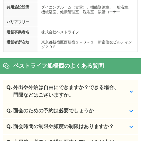
共用施設設備
ダイニングルーム（食堂）、機能訓練室、一般浴室、
機械浴室、健康管理室、洗濯室、談話コーナー
バリアフリー
-
運営事業者名
株式会社ベストライフ
運営者所在地
東京都新宿区西新宿２－６－１ 新宿住友ビルディン
グ２９Ｆ
ベストライフ船橋西のよくある質問
Q.
外出や外泊は自由にできますか？できる場合、
門限などはございますか。
Q.
お散歩、お買い物、外食等、原則、外出・外泊に制
面会のための予約は必要でしょうか
限はありません。
9:00～18:00の事務所稼働時間外の対応は、時間を
Q.
予約不要です。
面会時間の制限や頻度の制限はありますか？
要する場合があります。
(回答者: 施設担当者,回答日: 2024/02/26)