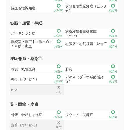
相談可
相談可
前頭側頭型認知症（ピック
脳血管性認知症
病）
相談可
相談可
心臓・血管・神経
筋萎縮性側索硬化症
パーキンソン病
（ALS）
相談可
相談可
脳梗塞・脳卒中・脳出血・
心臓病・心筋梗塞・狭心症
くも膜下出血
相談可
相談可
呼吸器系・感染症
喘息・気管支炎
肝炎
相談可
相談可
MRSA（ブドウ球菌感染
梅毒（ばいどく）
症）
相談可
相談可
HIV
不可
骨・関節・皮膚
骨折・骨粗しょう症
リウマチ・関節症
相談可
相談可
疥癬（かいせん）
不可