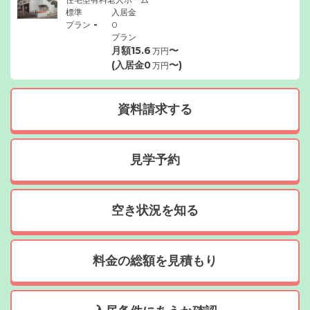
標準
入居金
-
プラン
0
プラン
月額
15.6
〜
万円
(入居金
0
〜)
万円
資料請求する
見学予約
空き状況を知る
料金の総額を見積もり