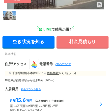
外観: 定員51名の、住宅型有料老人ホーム。自立から要介護ま
で、幅広い身体状況の方にご入居いただけます。
LINE
で結果が届く
空き状況を知る
料金見積もり
基本情報
住所/アクセス
電話番号
0120-579-721
地図
千葉県船橋市本郷町713
西船橋駅
から 徒歩11分
JR総武線西船橋駅から徒歩12分（960m）
入居費用
料金プランを見る
15.6
月額
万円
(入居金
0
円) + 介護保険料
家
7.5
万円
管
5.9
万円
食
2.2
万円
他
0
万円
2
個室 / 12.15m
/ Aタイプ(1人)