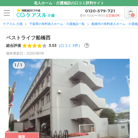
老人ホーム・介護施設の口コミ評判サイト
0120-579-721
掲載施設5万件超
0
受付 10:00〜19:00
土日祝OK
ケアスル 介護
千葉県の有料老人ホーム・介護施設一覧
船橋市の有料老人ホーム・介護施
ベストライフ船橋西
総合評価
3.53
（
口コミ
3
件
）
?
最終更新日：2026/08/08
1
/
1
1
/
1
満室