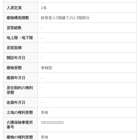
入居定員
2名
建物構造階数
鉄骨造り3階建ての2.3階部分
居室総数
-
地上階・地下階
-
居室面積
-
開設年月日
-
建物形態
単独型
建築年月日
-
居住契約の権利
-
形態
改築年月日
-
土地の権利形態
所有
介護保険事業所
1290200292
番号
建物の権利形態
所有