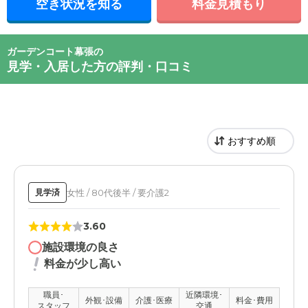
空き状況を知る
料金見積もり
ガーデンコート幕張の
見学・入居した方の評判・口コミ
女性 / 80代後半 / 要介護2
見学済
3.60
施設環境の良さ
料金が少し高い
職員･
近隣環境･
外観･設備
介護･医療
料金･費用
スタッフ
交通