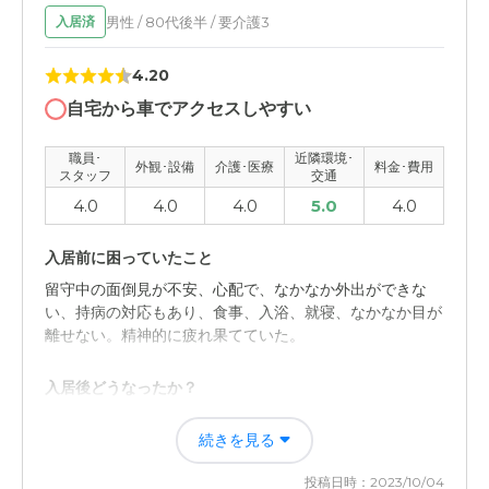
介護医療サービスについて
男性 / 80代後半 / 要介護3
入居済
サービス面では、特段不満は感じていない。まだそこまで
詳細確認できていないが、必要十分と認識。
4.20
近隣環境や交通アクセスについて
自宅から車でアクセスしやすい
立地がよく、自宅からの距離も近く、何かあればすぐ通え
職員･
近隣環境･
る。環境面で満足のいく施設と認識。
外観･設備
介護･医療
料金･費用
スタッフ
交通
4.0
4.0
4.0
5.0
4.0
料金費用について
他の施設と大きな違いはないものと認識。とても安価とい
入居前に困っていたこと
うわけではないが、サービスに対して妥当な金額と認識。
留守中の面倒見が不安、心配で、なかなか外出ができな
い、持病の対応もあり、食事、入浴、就寝、なかなか目が
離せない。精神的に疲れ果てていた。
入居後どうなったか？
介護に要していた時間から解放され、日々の生活に精神的
続きを見る
余裕ができた。経済的負担は少なからず増えてはいるが、
余裕のできた時間にてカバーしている。
投稿日時：2023/10/04