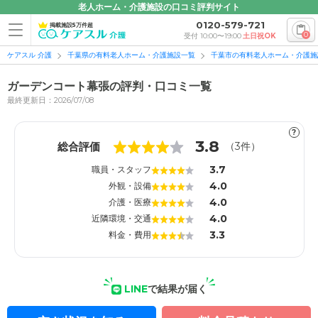
老人ホーム・介護施設の口コミ評判サイト
0120-579-721
掲載施設5万件超
0
受付 10:00〜19:00
土日祝OK
ケアスル 介護
千葉県の有料老人ホーム・介護施設一覧
千葉市の有料老人ホーム・介護施
ガーデンコート幕張の評判・口コミ一覧
最終更新日：2026/07/08
?
1
1
3.8
総合評価
（
3
件）
3.7
職員・スタッフ
4.0
外観・設備
4.0
介護・医療
4.0
近隣環境・交通
3.3
料金・費用
LINE
で結果が届く