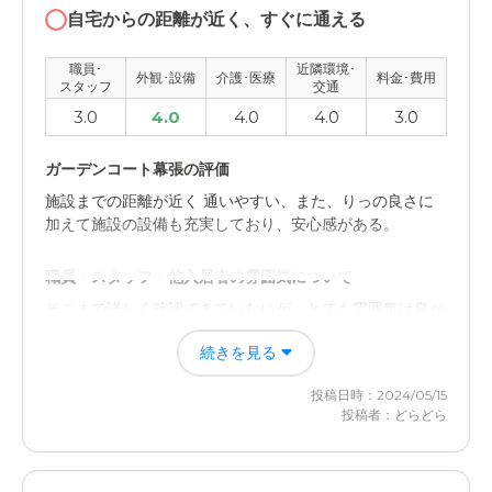
自宅からの距離が近く、すぐに通える
職員･
近隣環境･
外観･設備
介護･医療
料金･費用
スタッフ
交通
3.0
4.0
4.0
4.0
3.0
ガーデンコート幕張の評価
施設までの距離が近く 通いやすい、また、りっの良さに
加えて施設の設備も充実しており、安心感がある。
職員・スタッフ・他入居者の雰囲気について
そこまで詳しく確認できていないが、とても雰囲気は良か
ったと認識している。スタッフもみんな良い感じだった。
続きを見る
外観・内装・居室・設備について
投稿日時：2024/05/15
施設の設備については、必要十分と思う。過度な設備が費
投稿者：どらどら
用にてんかされることはなくちょうど良い。