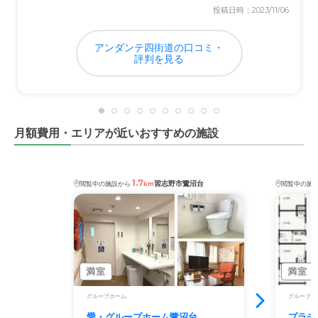
投稿日時：2023/11/06
なるが、こまめに訪問するのに便利。
アンダンテ四街道の口コミ・
料金費用について
評判を見る
他の施設の状況が、正確な把握できていないが、妥当な料
金設定ではないかと、経済的負担も最小限に抑えられてい
る。
月額費用・エリアが近いおすすめの施設
1.7
習志野市鷺沼台
閲覧中の施設から
km
閲覧中の施
満室
満室
グループホーム
グループホ
愛・グループホーム鷺沼台
プラチ