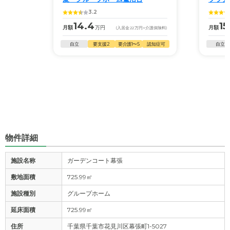
3.2
14.4
15
月額
万円
月額
(入居金
22
万円
+介護保険料)
自立
要支援2
要介護1〜5
認知症可
自立
物件詳細
施設名称
ガーデンコート幕張
敷地面積
725.99㎡
施設種別
グループホーム
延床面積
725.99㎡
住所
千葉県千葉市花見川区幕張町1-5027