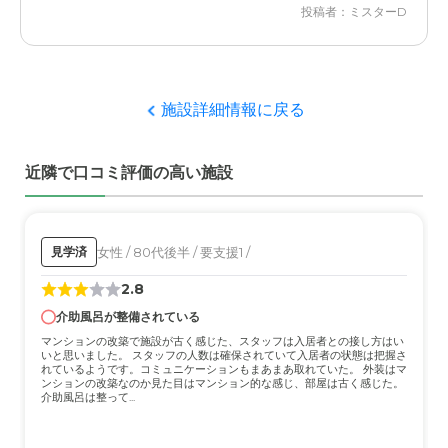
投稿者：ミスターD
ガーデンコート幕張の評価
施設の立地の良さ、自宅からの通い易さ、また、スタッフ
の対応含めた施設の環境の良さ
施設詳細情報に戻る
職員・スタッフ・他入居者の雰囲気について
特に今のところ問題はない、職員、スタッフ、入居者とも
近隣で口コミ評価の高い施設
に良い人たち。親切にしていただき感謝している。
外観・内装・居室・設備について
外観、内装とも、キレイで手入れが行き届き、特に問題な
女性 / 80代後半 / 要支援1 /
見学済
い、設備も十分満足している。
2.8
介助風呂が整備されている
介護医療サービスについて
マンションの改築で施設が古く感じた、スタッフは入居者との接し方はい
サービスについては、総じて満足している。必要最低限に
いと思いました。 スタッフの人数は確保されていて入居者の状態は把握さ
とどめているが、必要にして十分満足できるレベル。
れているようです。コミュニケーションもまあまあ取れていた。 外装はマ
ンションの改築なのか見た目はマンション的な感じ、部屋は古く感じた。
介助風呂は整って...
近隣環境や交通アクセスについて
自宅からのアクセスは、申し分ない。自宅から車で移動と