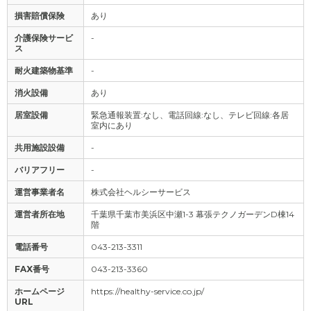
損害賠償保険
あり
介護保険サービ
-
ス
耐火建築物基準
-
消火設備
あり
居室設備
緊急通報装置:なし、電話回線:なし、テレビ回線:各居
室内にあり
共用施設設備
-
バリアフリー
-
運営事業者名
株式会社ヘルシーサービス
運営者所在地
千葉県千葉市美浜区中瀬1-3 幕張テクノガーデンD棟14
階
電話番号
043-213-3311
FAX番号
043-213-3360
ホームページ
https://healthy-service.co.jp/
URL