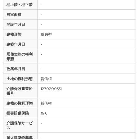
地上階・地下階
-
居室面積
-
開設年月日
-
建物形態
単独型
建築年月日
-
居住契約の権利
-
形態
改築年月日
-
土地の権利形態
賃借権
介護保険事業所
1270200551
番号
建物の権利形態
賃借権
損害賠償保険
あり
介護保険サービ
-
ス
耐火建築物基準
-