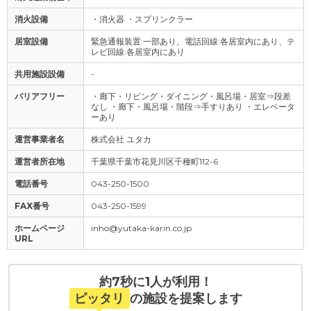
消火設備
・消火器 ・スプリンクラー
居室設備
緊急通報装置:一部あり、電話回線:各居室内にあり、テ
レビ回線:各居室内にあり
共用施設設備
-
バリアフリー
・廊下・リビング・ダイニング・風呂場・居室⇒段差
なし ・廊下・風呂場・階段⇒手すりあり ・エレベータ
ーあり
運営事業者名
株式会社 ユタカ
運営者所在地
千葉県千葉市花見川区千種町112-6
電話番号
043-250-1500
FAX番号
043-250-1599
ホームページ
inho@yutaka-karin.co.jp
URL
約7秒に1人が利用！
ピッタリ
の施設を提案します