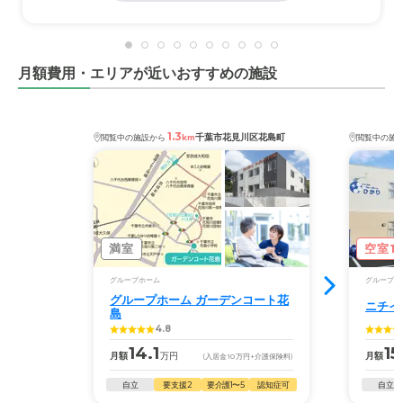
月額費用・エリアが近いおすすめの施設
1.3
千葉市花見川区花島町
閲覧中の施設から
km
閲覧中の施
満室
空室1
グループホーム
グループホ
グループホーム ガーデンコート花
ニチイ
島
4.8
14.1
15
月額
万円
月額
(入居金
10
万円
+介護保険料)
自立
要支援2
要介護1〜5
認知症可
自立