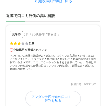
施設詳細情報に戻る
説明だけうけて施設内の 見学もしなかったので そこまで
はわからない 事務的な説明だけを受けに行った
近隣で口コミ評価の高い施設
近隣環境や交通アクセスについて
車でないととても不便 駅からも遠いしバスなども 通る場
所ではなかったような印象だった
女性 / 80代後半 / 要支援1 /
見学済
料金費用について
2.8
安くはなかったと思う 私がメインで検討するたちはでは
介助風呂が整備されている
ないからよくは覚えていないけど、高かった印象
マンションの改築で施設が古く感じた、スタッフは入居者との接し方はい
いと思いました。 スタッフの人数は確保されていて入居者の状態は把握さ
れているようです。コミュニケーションもまあまあ取れていた。 外装はマ
ンションの改築なのか見た目はマンション的な感じ、部屋は古く感じた。
介助風呂は整って...
投稿日時：2023/11/06
アンダンテ四街道の口コミ・
評判を見る