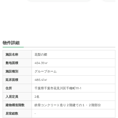
物件詳細
施設名称
花梨の郷
敷地面積
454.39㎡
施設種別
グループホーム
延床面積
485.41㎡
住所
千葉県千葉市花見川区千種町111-1
入居定員
2名
建物構造階数
鉄骨コンクリート造り２階建ての１・２階部分
居室総数
-