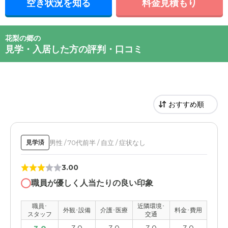
空き状況を知る
料金見積もり
花梨の郷の
見学・入居した方の評判・口コミ
男性 / 70代前半 / 自立 / 症状なし
見学済
3.00
職員が優しく人当たりの良い印象
職員･
近隣環境･
外観･設備
介護･医療
料金･費用
スタッフ
交通