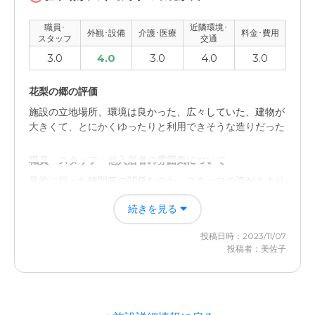
交通アクセスは車を所持していれば問題はないと思う。近
職員･
近隣環境･
隣環境もとくに問題は感じなかった
外観･設備
介護･医療
料金･費用
スタッフ
交通
3.0
4.0
3.0
4.0
3.0
料金費用について
料金の相場などまだわからないので、良いのか悪いのかも
花梨の郷の評価
わかりません。高いような気がした
施設の立地場所、環境は良かった、広々していた、建物が
大きくて、とにかくゆったりと利用できそうな造りだった
職員・スタッフ・他入居者の雰囲気について
見学に行った時間帯の関係なのか、スタッフの姿があまり
なく、対応は一人だけだった 。
続きを見る
外観・内装・居室・設備について
投稿日時：2023/11/07
駐車場もとても広く 周りの環境が住宅地からは 隔離され
投稿者：美佐子
てる場所なので 過ごしやすいインシだった
介護医療サービスについて