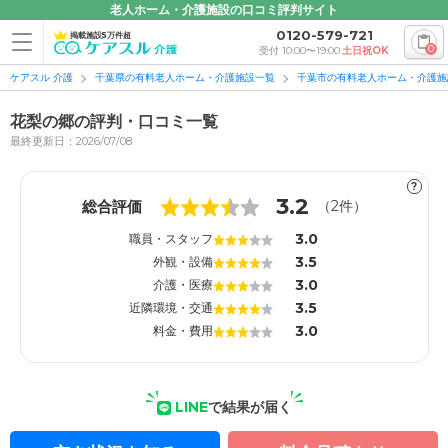
老人ホーム・介護施設の口コミ評判サイト
0120-579-721
掲載施設5万件超
0
受付 10:00〜19:00
土日祝OK
ケアスル 介護
千葉県の有料老人ホーム・介護施設一覧
千葉市の有料老人ホーム・介護施
花梨の郷の評判・口コミ一覧
最終更新日：2026/07/08
?
1
1
3.2
総合評価
（
2
件）
3.0
職員・スタッフ
3.5
外観・設備
3.0
介護・医療
3.5
近隣環境・交通
3.0
料金・費用
LINE
で結果が届く