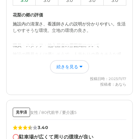
3.0
3.0
3.0
3.0
3.0
花梨の郷の評価
施設内の清潔さ、看護師さんの説明が分かりやすい。生活
しやすそうな環境。立地の環境の良さ。
職員・スタッフ・他入居者の雰囲気について
施設の職員さんは優しそうで、人当たりの良さそうな感
じ。スタッフの方はあまり笑っていなかった印象。
続きを見る
外観・内装・居室・設備について
投稿日時：2023/11/17
外観は普通。居室や施設内は清潔感がありました。設備な
投稿者：あなら
どは良くわからない点もありました。
介護医療サービスについて
女性 / 80代前半 / 要介護5
見学済
やや不明瞭な点がありました。施設内や介護士さんの雰囲
気は良かった。サービスに関しては普通だと思った
3.40
近隣環境や交通アクセスについて
駐車場が広くて周りの環境が良い