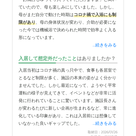
とても安心できるポイントです。母が特に楽しみに
ていたので、母も楽しみにしていました。しかし、
しているのが、施設内で開催される「買い物イベン
母がまだ自分で動けた時期は
コロナ禍で入浴にも制
ト」です。ホールに洋服やお菓子などのお店が来
限があり
、母の身体状況が変わり、介助が必要にな
て、
施設から出ることなく買い物気分を味わえる
と
った今では機械浴で決められた時間で効率よく入る
いうもので、本人もとても喜んでいます。
形になっています。
...続きをみる
家族が付き添えない場合でも、予算を伝えれば施設
集団でのケアなので一人に時間をかけられないのは
の方が立て替えて買い物に付き合ってくださるな
入居して想定外だったこと
はありましたか？
理解していますが、もしあの時、自由に動ける状態
ど、誰でも参加できるよう配慮が行き届いていま
でゆっくりお風呂に入れる時間があったらな、と思
入居当初はコロナ禍の真っ只中で、食事も各居室で
す。他にも、屋上で花火を鑑賞するイベントがあっ
うことはあります。
とるなど制限が多く、施設の本来の姿がよく分かり
たりと、入居者を飽きさせない工夫を常に凝らして
ませんでした。しかし最近になって、ようやく平常
くれているのが嬉しいです。
また、施設への不満ではないのですが、料金がやは
運転の様子が見えてきて、イベントなどが非常に活
り高額なため、将来的には転居を検討しています。
発に行われていることに驚いています。施設長さん
母の預貯金で賄える範囲と考えているので、残高が
が変わるたびに新しい企画が生まれるなど、常に進
見えてきた段階で、費用の安い特養などへの申し込
化している印象があり、これは入居前には想像して
みを始める予定です。
いなかった良いギャップでした。
...続きをみる
取材日：2026/01/26