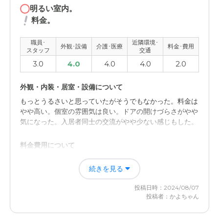
明るい室内。
料金。
職員･
近隣環境･
外観･設備
介護･医療
料金･費用
スタッフ
交通
3.0
4.0
4.0
4.0
2.0
外観・内装・居室・設備について
もっとうるさいと思っていたがそうでもなかった。料金は
やや高い。個室の雰囲気は良い。ドアの開けづらさがやや
気になった。入居者同士の交流がやや少ない感じもした。
料金費用について
料金がやや高い。施設は良いが高い感じはある。食事は美
続きを見る
味しそう。対応は丁寧だった。駐車場がやや入れにくい。
立地としては良い。大きな道路の近くではあるが音は気に
投稿日時：2024/08/07
ならない。
投稿者：かよちゃん