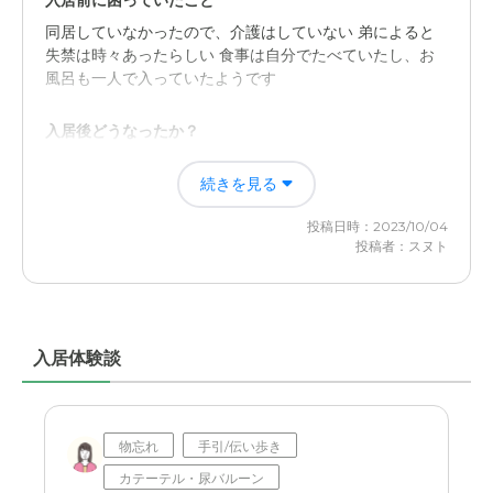
入居前に困っていたこと
外観・内装・居室・設備について
同居していなかったので、介護はしていない 弟によると
居室はいつ訪問しても清潔に保たれ、風呂も自室で可能。
失禁は時々あったらしい 食事は自分でたべていたし、お
建物の外観もよく綺麗です。ただ駐車場が舗装されておら
風呂も一人で入っていたようです
ず雨の日はちょっと嫌だった。
入居後どうなったか？
介護医療サービスについて
全てお任せできる着替えや入浴も見てもらえるので助かる
母親本人がまだ普通に話せる時の話しの内容から、良くし
続きを見る
し、自分の時間が増えたので 自分が家にいないときの心
てくれているとの事だった。またパーキンソン病の為定期
配もないので安心できるのが何より
的に医師が診察に来てくれる。
投稿日時：2023/10/04
投稿者：スヌト
ニチイホーム稲城の評価
近隣環境や交通アクセスについて
職員の感じの良さ 施設の清潔感 居室も広いのでゆったい
訪問する時は埼玉県から車で行くが中央自動車道から稲城
できる 食事も良さそうだった
大橋を降りるとその道沿いなので車でのアクセスは良い。
入居体験談
職員・スタッフ・他入居者の雰囲気について
料金費用について
入居者はわからないスタッフは温かみのある感じの人 館
もう少し安価な施設もあると思うが、やはりそれなりなの
長が元ケアマネージャーをしていた女性なので 気遣いと
では？他の施設に実際のところはわかりかねる。
かも良さそうと弟が言っていた
物忘れ
手引/伝い歩き
カテーテル・尿バルーン