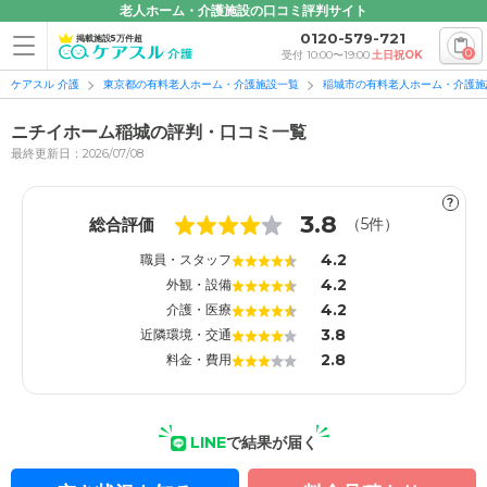
老人ホーム・介護施設の口コミ評判サイト
0120-579-721
掲載施設5万件超
0
受付 10:00〜19:00
土日祝OK
ケアスル 介護
東京都の有料老人ホーム・介護施設一覧
稲城市の有料老人ホーム・介護施
ニチイホーム稲城の評判・口コミ一覧
最終更新日：2026/07/08
?
1
1
3.8
総合評価
（
5
件）
4.2
職員・スタッフ
4.2
外観・設備
4.2
介護・医療
3.8
近隣環境・交通
2.8
料金・費用
LINE
で結果が届く