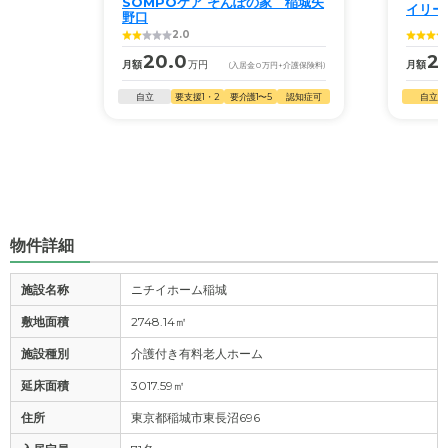
SOMPOケア そんぽの家 稲城矢
イリー
野口
2.0
20.0
2
月額
万円
月額
(入居金
0
万円
+介護保険料)
自立
要支援1・2
要介護1〜5
認知症可
自立
物件詳細
施設名称
ニチイホーム稲城
敷地面積
2748.14㎡
施設種別
介護付き有料老人ホーム
延床面積
3017.59㎡
住所
東京都稲城市東長沼696