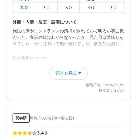
3.0
3.0
3.0
3.0
3.0
外観・内装・居室・設備について
施設の床やエントランスの清掃がされていて明るい雰囲気
だった。食事の味はわからなかったが、見た目は美味しそ
うでした。母には向いて無い感じでした。解放的な感じ。
料金費用について
交通は川の近くで悪くないけれど、月額の料金が高く支払
続きを見る
いは無理そうでした。部屋は明るい感じでした。広くて良
い感じでした。夜は寂しそうな感じがしました。
投稿日時：2024/09/18
投稿者：まめた
男性 / 60代後半 / 要支援1
見学済
3.40