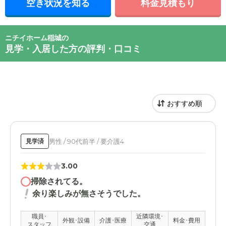
空き状況を知る
料金見積もり
ニチイホーム稲城の
見学・入居した方の評判・口コミ
男性 / 90代前半 / 要介護4
見学済
3.00
掃除されてる。
余り楽しみが無さそうでした。
職員･
近隣環境･
外観･設備
介護･医療
料金･費用
スタッフ
交通