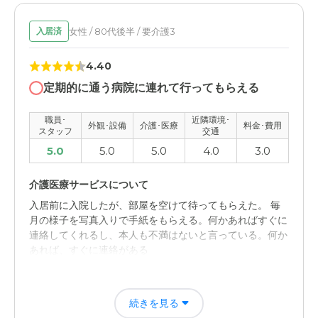
女性 / 80代後半 / 要介護3
入居済
4.40
定期的に通う病院に連れて行ってもらえる
職員･
近隣環境･
外観･設備
介護･医療
料金･費用
スタッフ
交通
5.0
5.0
5.0
4.0
3.0
介護医療サービスについて
入居前に入院したが、部屋を空けて待ってもらえた。 毎
月の様子を写真入りで手紙をもらえる。何かあればすぐに
連絡してくれるし、本人も不満はないと言っている。何か
あれば、すぐに連絡がある
近隣環境や交通アクセスについて
続きを見る
できれば駅からもっと近いと行きやすいけど、歩ける範囲