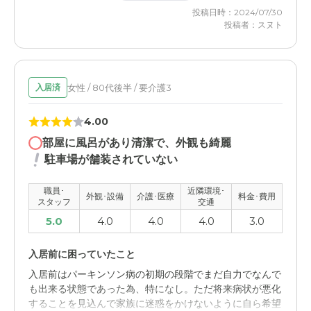
なので良いし、施設内も普通に綺麗にしているので、目立
投稿日時：2024/07/30
って嫌なところはありません
投稿者：スヌト
女性 / 80代後半 / 要介護3
入居済
4.00
部屋に風呂があり清潔で、外観も綺麗
駐車場が舗装されていない
職員･
近隣環境･
外観･設備
介護･医療
料金･費用
スタッフ
交通
5.0
4.0
4.0
4.0
3.0
入居前に困っていたこと
入居前はパーキンソン病の初期の段階でまだ自力でなんで
も出来る状態であった為、特になし。ただ将来病状が悪化
することを見込んで家族に迷惑をかけないように自ら希望