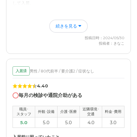
して入居。
入居後どうなったか？
続きを見る
ニチイホームに入居後しばらくの間は自立して生活出来て
いたが三年ほど経過してから自力歩行が困難になり、五年
投稿日時：2024/05/30
後には一人で入浴ができなくなった。早期に入居して良か
投稿者：きなこ
ったです。
ニチイホーム稲城の評価
施設の方はみなさん親切で礼儀正しく素晴らしい方ばかり
男性 / 80代前半 / 要介護2 / 症状なし
入居済
です。また元気なうちは送迎バスで近所に買い物などにも
行っていたみたいです。
4.40
毎月の検診や通院介助がある
職員・スタッフ・他入居者の雰囲気について
施設の職員、スタッフの方は皆さん親切で礼儀正しく、立
職員･
近隣環境･
外観･設備
介護･医療
料金･費用
派な方が多い。他の入居者も明るい方が多い。皆さん満足
スタッフ
交通
されている感じ。入居前にたの施設も見学したが、入居者
5.0
5.0
5.0
4.0
3.0
が全然違うと思った。それが入居を決めた第一の理由。