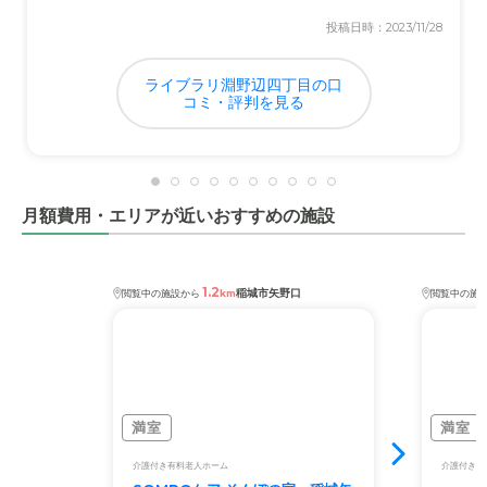
投稿日時：2023/11/28
ライブラリ淵野辺四丁目の口
コミ・評判を見る
月額費用・エリアが近いおすすめの施設
1.2
稲城市矢野口
閲覧中の施設から
km
閲覧中の施
満室
満室
介護付き有料老人ホーム
介護付き有