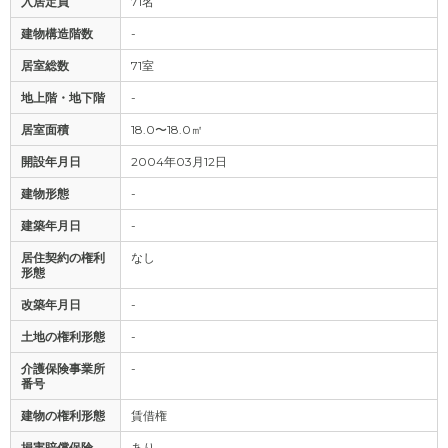
入居定員
71名
建物構造階数
-
居室総数
71室
地上階・地下階
-
居室面積
18.0〜18.0㎡
開設年月日
2004年03月12日
建物形態
-
建築年月日
-
居住契約の権利
なし
形態
改築年月日
-
土地の権利形態
-
介護保険事業所
-
番号
建物の権利形態
賃借権
損害賠償保険
あり