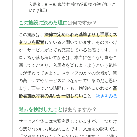
外観・内装・居室・設備について
入居者：81〜85歳/女性/実の父母/要介護1/自宅に
いた(独居)
４階建てでこじんまりしている 居室も広めで自分のタン
スも置けた 車椅子でも動きやすい広さだと思った
この施設に決めた理由
は何ですか？
介護医療サービスについて
この施設は、
法律で定められた基準よりも手厚くス
毎月の検診 歯科とか 健康診断も希望性で受診できるし、
タッフを配置
していると聞いています。そのおかげ
持病があって病院に行くのも連れて行ってくれるのでとて
か、サービスがとても充実していると感じます。コ
も助かる
ロナ禍が落ち着いてからは、本当に色々な行事を企
画してくださり、入居者を楽しませようという気持
近隣環境や交通アクセスについて
ちが伝わってきます。スタッフの方々の余裕が、質
私の家からは遠いが稲城長沼から１０分足らずで歩きで行
の高いケアやサービスにつながっているのだと思い
けるので良い 周りは静かな住宅街 そんなに人はいない
ます。面会でいつ訪問しても、施設内にいわゆる
高
齢者施設特有の臭いが一切しない
ことに感心しま
...続きをみる
料金費用について
す。母の居室は、尿カテーテルや簡易トイレを置い
以前はもっと高かったので 他に比べてどうかはわからな
退去を検討したこと
はありますか？
ていることもあり多少の臭いはありますが、共用ス
いが、父の年金で払える範囲なので良かったと思う
ペースは本当に綺麗で、常に清潔に保たれていま
サービス全体には大変満足していますが、一つだけ
す。お掃除もこまめにしてくださっているようで、
心残りなのはお風呂のことです。入居前の説明では
快適な生活環境が整えられている点は、家族として
「お風呂もゆっくり入っていただけますよ」と聞い