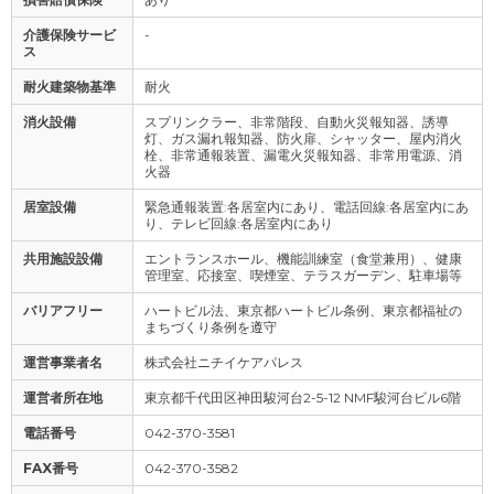
介護保険サービ
-
ス
耐火建築物基準
耐火
消火設備
スプリンクラー、非常階段、自動火災報知器、誘導
灯、ガス漏れ報知器、防火扉、シャッター、屋内消火
栓、非常通報装置、漏電火災報知器、非常用電源、消
火器
居室設備
緊急通報装置:各居室内にあり、電話回線:各居室内にあ
り、テレビ回線:各居室内にあり
共用施設設備
エントランスホール、機能訓練室（食堂兼用）、健康
管理室、応接室、喫煙室、テラスガーデン、駐車場等
バリアフリー
ハートビル法、東京都ハートビル条例、東京都福祉の
まちづくり条例を遵守
運営事業者名
株式会社ニチイケアパレス
運営者所在地
東京都千代田区神田駿河台2-5-12 NMF駿河台ビル6階
電話番号
042-370-3581
FAX番号
042-370-3582