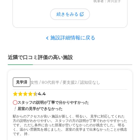
執筆者：岸川京子
続きをみる
施設詳細情報に戻る
近隣で口コミ評価の高い施設
女性 / 80代前半 / 要支援2 / 認知症なし
見学済
4.4
スタッフの説明が丁寧で分かりやすかった
居室の見学ができなかった
駅からのアクセスが良い 施設が新しく、明るい。 見学に対応してくれた
方の説明がわかりやすい。 スタッフの方の説明が丁寧でわかりやすかった
です。 ただし条件に合った部屋が空いてなかったのが残念でした。 明る
く、温かい雰囲気を感じました。 居室の見学まで出来なかったことが残念
です。 持...