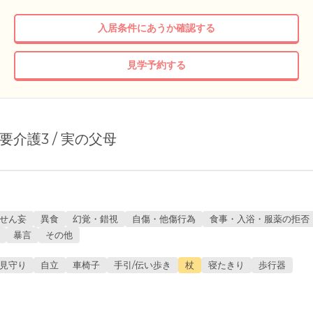
入居条件にあうか確認する
見学予約する
/ 要介護3 / 実の父母
せん妄
異食
幻覚・錯視
自傷・他傷行為
食事・入浴・服薬の拒否
暴言
その他
見守り
自立
車椅子
手引/伝い歩き
杖
寝たきり
歩行器