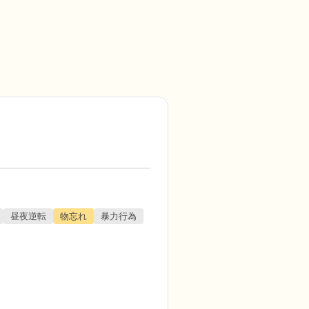
昼夜逆転
物忘れ
暴力行為