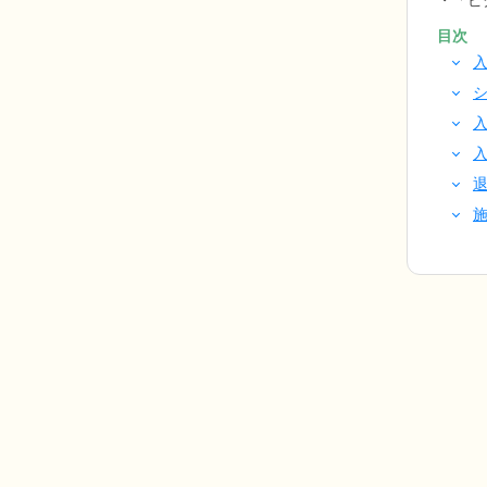
「ピ
目次