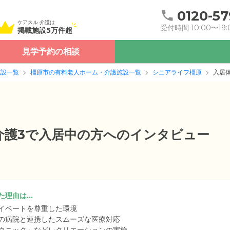
0120-57
ケアスル 介護は
受付時間 10:00〜19:
掲載施設5万件超
見学予約の相談
施設一覧
橿原市の有料老人ホーム・介護施設一覧
シニアライフ橿原
入居
要介護3で入居中の方へのインタビュー
理由は...
イベートを尊重した環境
の病院と連携したスムーズな医療対応