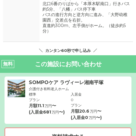
北口6番のりばから「本厚木駅南口」行きバス
約5分、「八幡」バス停下車
バスの進行方向と逆方向に進み、「大野幼稚
園西」交差点を右折。
直進約300m、左手側がホーム。（徒歩約5
分）
カンタン60秒で申し込み
この施設にお問い合わせ
無料
SOMPOケア ラヴィーレ湘南平塚
介護付き有料老人ホーム
標準
入居金
プラン
0
月額
11.1
〜
プラン
万円
月額
20.6
〜
万円
(入居金
681
〜)
万円
(入居金
0
〜)
万円