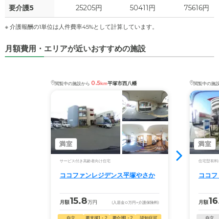
要介護5
25205円
50411円
75616円
※ 介護報酬の1単位は人件費率45%として計算しています。
月額費用・エリアが近いおすすめの施設
0.5
平塚市西八幡
閲覧中の施設から
km
閲覧中の施
満室
満室
サービス付き高齢者向け住宅
住宅型有料
ココファンレジデンス平塚やさか
ココフ
15.8
16
月額
万円
月額
(入居金
0
万円
+介護保険料)
自立
要支援1・2
要介護1・2
認知症可
自立