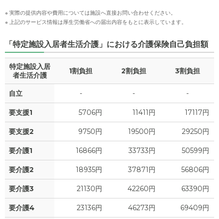
※ 実際の提供内容や費用については施設へ直接お問い合わせください。
※ 上記のサービス情報は厚生労働省への届出内容をもとに表示しています。
「特定施設入居者生活介護」における介護保険自己負担額
特定施設入居
1割負担
2割負担
3割負担
者生活介護
自立
-
-
-
要支援1
5706円
11411円
17117円
要支援2
9750円
19500円
29250円
要介護1
16866円
33733円
50599円
要介護2
18935円
37871円
56806円
要介護3
21130円
42260円
63390円
要介護4
23136円
46273円
69409円