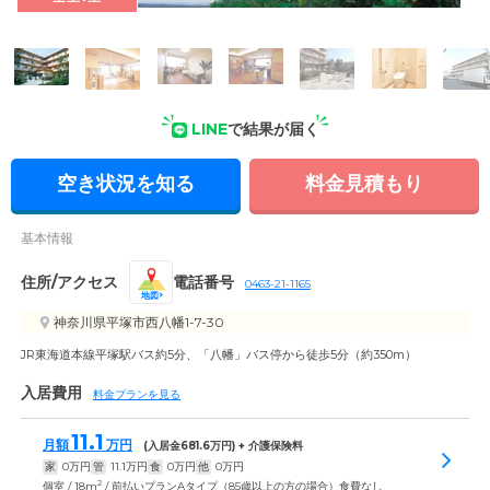
外観: 4階建ての施設からは富士山などを望むことができます。
緑豊かな庭園もあり四季折々の風景を楽しめます。
LINE
で結果が届く
空き状況を知る
料金見積もり
基本情報
住所/アクセス
電話番号
0463-21-1165
地図
神奈川県平塚市西八幡1-7-30
JR東海道本線平塚駅バス約5分、「八幡」バス停から徒歩5分（約350m）
入居費用
料金プランを見る
11.1
月額
万円
(入居金
681.6
万円) + 介護保険料
家
0
万円
管
11.1
万円
食
0
万円
他
0
万円
2
個室 / 18m
/ 前払いプランAタイプ（85歳以上の方の場合）食費なし