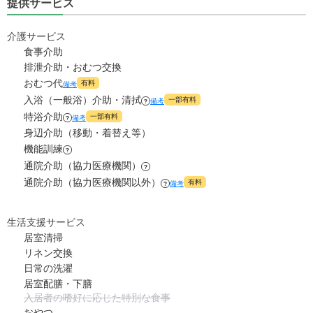
提供サービス
0
水道・光熱費
0
家賃
万円
万円
介護サービス
食事介助
0
上乗せ介護費
?
11.1
管理費
?
万円
万円
排泄介助・おむつ交換
おむつ代
有料
備考
0
その他
7.9
食費
?
万円
万円
入浴（一般浴）介助・清拭
一部有料
備考
?
特浴介助
-
一部有料
備考
介護保険料
?
0
水道・光熱費
万円
万円
身辺介助（移動・着替え等）
機能訓練
?
0
上乗せ介護費
?
万円
通院介助（協力医療機関）
?
通院介助（協力医療機関以外）
有料
備考
?
0
その他
万円
-
介護保険料
生活支援サービス
万円
居室清掃
リネン交換
日常の洗濯
居室配膳・下膳
入居者の嗜好に応じた特別な食事
おやつ