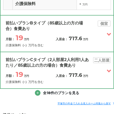
-
介護保険料
万円
前払いプランBタイプ（85歳以上の方の場
個室
合）食費あり
19
717.6
月額：
入居金：
万円
万円
介護保険料
（-）
万円を含む
その他費用
月額費用
入居金
補足情報
前払いプランCタイプ（2人部屋2人利用1人あ
二人部屋
たり／85歳以上の方の場合）食費あり
19
19
月額費用
?
717.6
万円
月額：
入居金：
万円
万円
介護保険料
（-）
万円を含む
0
家賃
万円
その他費用
全18件のプランを見る
月額費用
入居金
補足情報
11.1
管理費
?
万円
平塚市の年金で入れる老人ホーム特集から探す
19
7.9
月額費用
食費
?
?
万円
万円