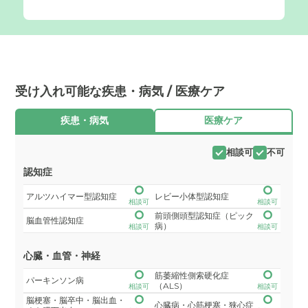
受け入れ可能な疾患・病気 / 医療ケア
疾患・病気
医療ケア
相談可
不可
認知症
アルツハイマー型認知症
レビー小体型認知症
相談可
相談可
前頭側頭型認知症（ピック
脳血管性認知症
病）
相談可
相談可
心臓・血管・神経
筋萎縮性側索硬化症
パーキンソン病
（ALS）
相談可
相談可
脳梗塞・脳卒中・脳出血・
心臓病・心筋梗塞・狭心症