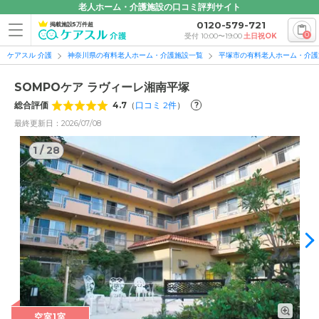
老人ホーム・介護施設の口コミ評判サイト
0120-579-721
掲載施設5万件超
0
受付 10:00〜19:00
土日祝OK
ケアスル 介護
神奈川県の有料老人ホーム・介護施設一覧
平塚市の有料老人ホーム・介護
SOMPOケア ラヴィーレ湘南平塚
総合評価
4.7
（
口コミ
2
件
）
?
最終更新日：2026/07/08
1
/
28
1
/
28
空室1室