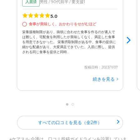
男性 / 90代前半 / 要支援1
入居済
5.0
食事が美味しく、おかわりをせがむほど
栄養接種制限があり、病状に合わせた食事を作るのが素人で
は難しく、宅配食を利用したが美味しくなく、満足した食事
を用意できなかった。 栄養摂取制限がある中、食事の提供に
細かな配慮があり、大変満足できていた。入居に際し、提供
される同じ食事を提供と同時...
投稿日時：2023/11/07
続きを見る
すべての口コミを見る（全2件）
※ケアスル 介護は、
口コミ投稿ガイドライン
を設置していま