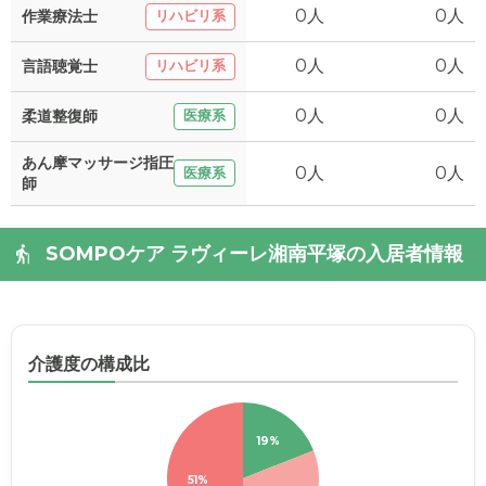
0人
0人
作業療法士
リハビリ系
0人
0人
言語聴覚士
リハビリ系
0人
0人
柔道整復師
医療系
あん摩マッサージ指圧
0人
0人
医療系
師
SOMPOケア ラヴィーレ湘南平塚の入居者情報
介護度の構成比
19%
51%