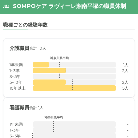
SOMPOケア ラヴィーレ湘南平塚の職員体制
職種ごとの経験年数
介護職員
合計 10人
神奈川県平均
1年未満
1人
1~3年
2人
3~5年
-
5~10年
2人
10年以上
5人
看護職員
合計 1人
神奈川県平均
1年未満
-
1~3年
-
3~5年
-