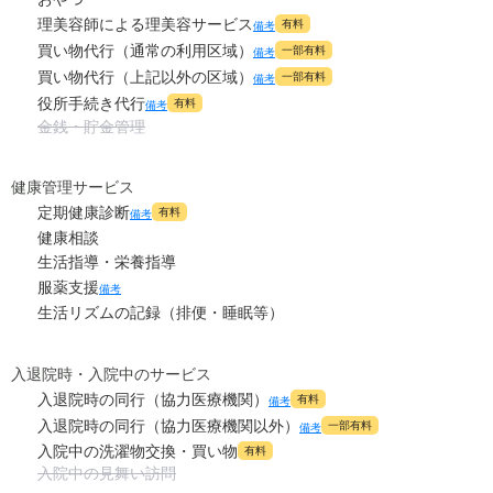
理美容師による理美容サービス
有料
備考
買い物代行（通常の利用区域）
一部有料
備考
買い物代行（上記以外の区域）
一部有料
備考
役所手続き代行
有料
備考
金銭・貯金管理
健康管理サービス
定期健康診断
有料
備考
健康相談
生活指導・栄養指導
服薬支援
備考
生活リズムの記録（排便・睡眠等）
入退院時・入院中のサービス
入退院時の同行（協力医療機関）
有料
備考
入退院時の同行（協力医療機関以外）
一部有料
備考
入院中の洗濯物交換・買い物
有料
入院中の見舞い訪問