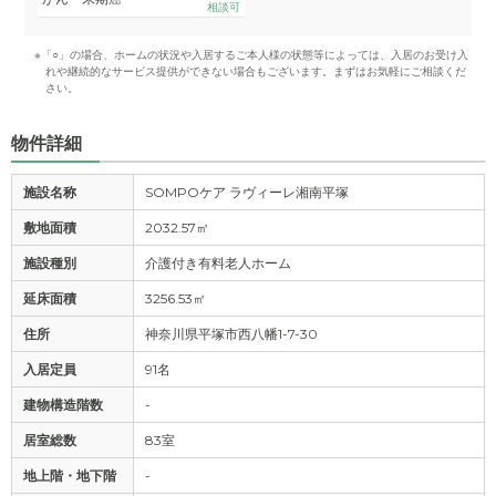
相談可
※「○」の場合、ホームの状況や入居するご本人様の状態等によっては、入居のお受け入
れや継続的なサービス提供ができない場合もございます。まずはお気軽にご相談くだ
さい。
物件詳細
施設名称
SOMPOケア ラヴィーレ湘南平塚
敷地面積
2032.57㎡
施設種別
介護付き有料老人ホーム
延床面積
3256.53㎡
住所
神奈川県平塚市西八幡1-7-30
入居定員
91名
建物構造階数
-
居室総数
83室
地上階・地下階
-