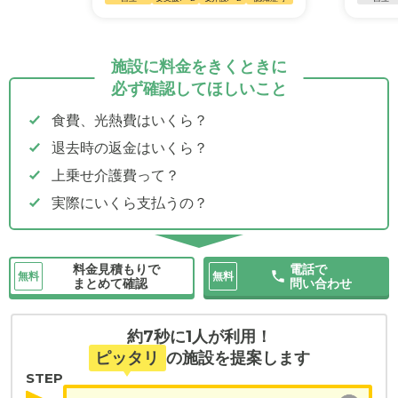
施設に料金をきくときに
必ず確認してほしいこと
食費、光熱費はいくら？
退去時の返金はいくら？
上乗せ介護費って？
実際にいくら支払うの？
料金見積もりで
電話で
無料
無料
まとめて確認
問い合わせ
約7秒に1人が利用！
ピッタリ
の施設を提案します
STEP