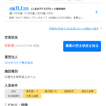
11.1
月額
万円
(入居金
717.6
万円) + 介護保険料
家
0
万円
管
11.1
万円
食
0
万円
他
0
万円
2
個室 / 18m
/ 前払いプランBタイプ（85歳以上の方の場合）食費なし
平塚市の年金で入れる老人ホーム特集から探す
空室状況
最新の空き状況を知る
空室1室
(2026/07/08 更新)
運営法人
SOMPOケア株式会社
施設種別
介護付き有料老人ホーム
入居条件
自立
要支援1・2
要介護1〜5
認知症可
保証人必要
生活保護可
引受人必要
こだわり・特徴