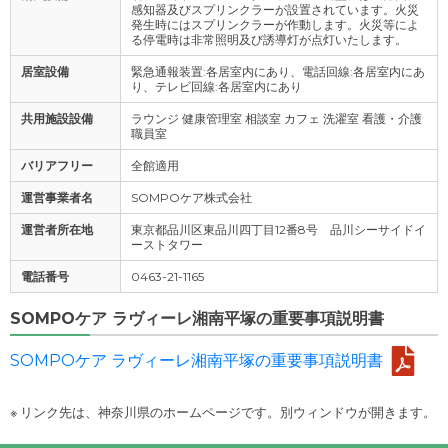
感知器及びスプリンクラーが設置されています。火災
発生時にはスプリンクラーが作動します。火災等によ
る停電時は非常照明及び誘導灯が点灯いたします。
居室設備
緊急通報装置:各居室内にあり、電話回線:各居室内にあ
り、テレビ回線:各居室内にあり
共用施設設備
ラウンジ 健康管理室 相談室 カフェ 洗濯室 看護・介護
職員室
バリアフリー
全館適用
運営事業者名
SOMPOケア株式会社
運営者所在地
東京都品川区東品川四丁目12番8号 品川シーサイドイ
ーストタワー
電話番号
0463-21-1165
SOMPOケア ラヴィーレ湘南平塚の重要事項説明書
SOMPOケア ラヴィーレ湘南平塚の重要事項説明書
※ リンク先は、神奈川県のホームページです。別ウィンドウが開きます。