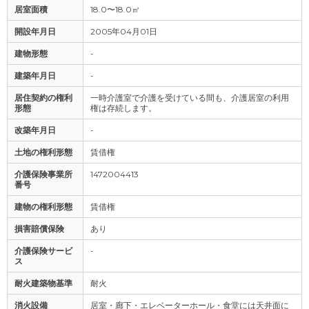
居室面積
18.0〜18.0㎡
開設年月日
2005年04月01日
建物形態
-
建築年月日
-
居住契約の権利
一時介護室で介護を受けている間も、介護居室の利用
形態
権は存続します。
改築年月日
-
土地の権利形態
賃借権
介護保険事業所
1472004413
番号
建物の権利形態
賃借権
損害賠償保険
あり
介護保険サービ
-
ス
耐火建築物基準
耐火
消火設備
居室・廊下・エレベーターホール・食堂には天井面に