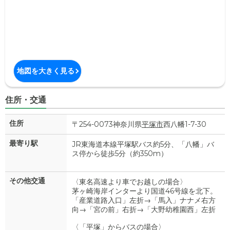
地図を大きく見る
住所・交通
住所
〒254-0073神奈川県
平塚市
西八幡1-7-30
最寄り駅
JR東海道本線平塚駅バス約5分、「八幡」バ
ス停から徒歩5分（約350m）
その他交通
〈東名高速より車でお越しの場合〉
茅ヶ崎海岸インターより国道46号線を北下。
「産業道路入口」左折→「馬入」ナナメ右方
向→「宮の前」右折→「大野幼稚園西」左折
〈「平塚」からバスの場合〉