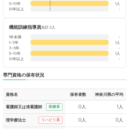
5~10年
1人
10年以上
-
機能訓練指導員
合計 2人
1年未満
-
1~3年
1人
3~5年
-
5~10年
1人
10年以上
-
専門資格の保有状況
資格名
保有者数
神奈川県の平均
0人
1人
看護師又は准看護師
医療系
0人
0人
理学療法士
リハビリ系