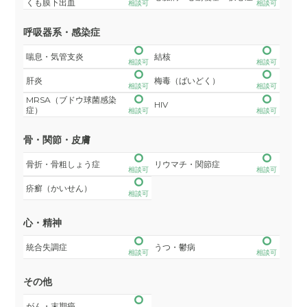
くも膜下出血
相談可
相談可
呼吸器系・感染症
喘息・気管支炎
結核
相談可
相談可
肝炎
梅毒（ばいどく）
相談可
相談可
MRSA（ブドウ球菌感染
HIV
症）
相談可
相談可
骨・関節・皮膚
骨折・骨粗しょう症
リウマチ・関節症
相談可
相談可
疥癬（かいせん）
相談可
心・精神
統合失調症
うつ・鬱病
相談可
相談可
その他
がん・末期癌