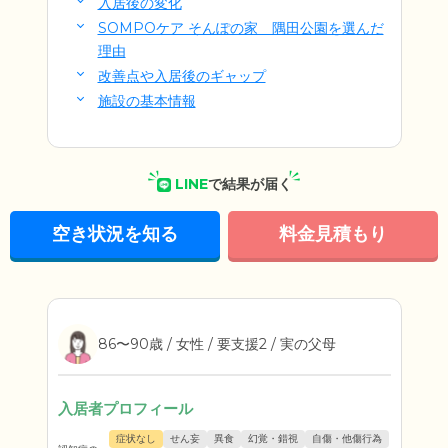
入居後の変化
SOMPOケア そんぽの家 隅田公園を選んだ
理由
改善点や入居後のギャップ
施設の基本情報
LINE
で結果が届く
空き状況を知る
料金見積もり
86〜90歳 / 女性 / 要支援2 / 実の父母
入居者プロフィール
症状なし
せん妄
異食
幻覚・錯視
自傷・他傷行為