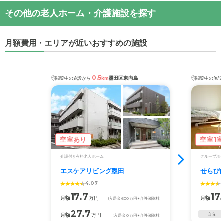
その他の老人ホーム・介護施設を探す
月額費用・エリアが近いおすすめの施設
0.5
墨田区東向島
閲覧中の施設から
km
閲覧中の施
空室あり
空室1
介護付き有料老人ホーム
グループホ
エスケアリビング墨田
せらび
4.07
17.7
17
月額
万円
月額
(入居金
600
万円
+介護保険料)
27.7
自立
月額
万円
(入居金
0
万円
+介護保険料)