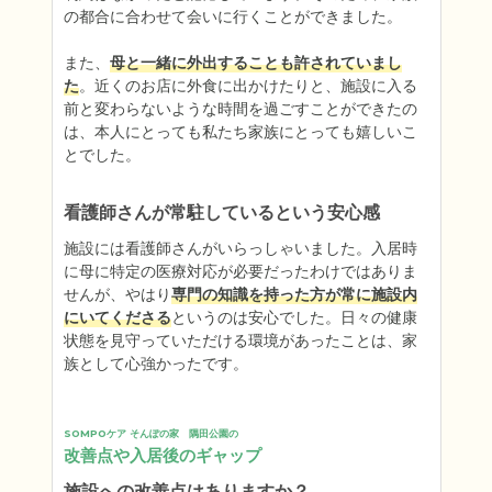
の都合に合わせて会いに行くことができました。

また、
母と一緒に外出することも許されていまし
た
。近くのお店に外食に出かけたりと、施設に入る
前と変わらないような時間を過ごすことができたの
は、本人にとっても私たち家族にとっても嬉しいこ
とでした。
看護師さんが常駐しているという安心感
施設には看護師さんがいらっしゃいました。入居時
に母に特定の医療対応が必要だったわけではありま
せんが、やはり
専門の知識を持った方が常に施設内
にいてくださる
というのは安心でした。日々の健康
状態を見守っていただける環境があったことは、家
族として心強かったです。
SOMPOケア そんぽの家　隅田公園の
改善点や入居後のギャップ
施設への改善点はありますか？