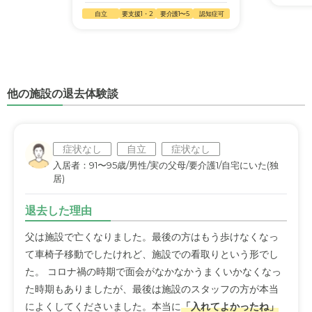
自立
要支援1・2
要介護1〜5
認知症可
他の施設の退去体験談
症状なし
自立
症状なし
入居者：91〜95歳/男性/実の父母/要介護1/自宅にいた(独
居)
退去した理由
父は施設で亡くなりました。最後の方はもう歩けなくなっ
て車椅子移動でしたけれど、施設での看取りという形でし
た。 コロナ禍の時期で面会がなかなかうまくいかなくなっ
た時期もありましたが、最後は施設のスタッフの方が本当
によくしてくださいました。本当に
「入れてよかったね」