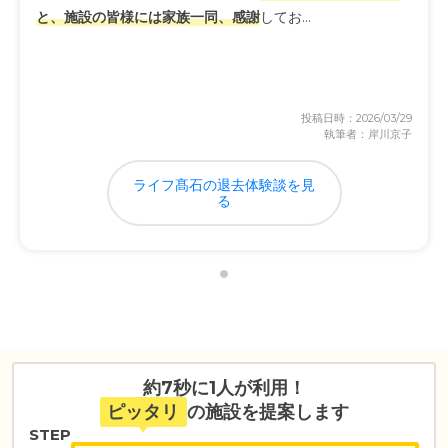
と、施設の皆様には家族一同、感謝
してお...
投稿日時：2026/03/29
執筆者：岸川京子
ライフ髙石の退去体験談を見
る
約7秒に1人が利用！
ピッタリ
の施設を提案します
STEP