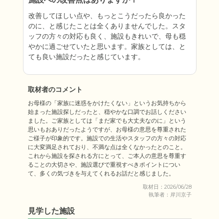
改善してほしい点や、もっとこうだったら良かった
のに、と感じたことは全くありませんでした。スタ
ッフの方々の対応も良く、施設もきれいで、母も穏
やかに過ごせていたと思います。家族としては、と
ても良い施設だったと感じています。
取材者のコメント
お母様の「家族に迷惑をかけたくない」というお気持ちから
始まった施設探しだったと、穏やかな口調でお話しください
ました。ご家族としては「まだ家でも大丈夫なのに」という
思いもおありだったようですが、お母様の意思を尊重された
ご様子が印象的です。施設での生活やスタッフの方々の対応
に大変満足されており、不満な点は全くなかったとのこと。
これから施設を探される方にとって、ご本人の意思を尊重す
ることの大切さや、施設選びで重視すべきポイントについ
て、多くの気づきを与えてくれるお話だと感じました。
取材日：2026/06/28
執筆者：岸川京子
見学した施設