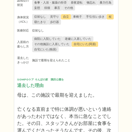
認知症の
食事・入浴・服薬の拒否
昼夜逆転
物忘れ
暴力行為
状況
妄想
徘徊
暴言
その他
症状なし
見守り
自立
車椅子
手引/伝い歩き
杖
身体状況
（ADL）
寝たきり
歩行器
医療対応
症状なし
病院に入院していた
老健に入居していた
入居前の
その他施設に入居していた
自宅にいた(同居)
暮らし方
自宅にいた(独居)
退去した
施設で最期を迎えられたこと
きっかけ
SOMPOケア そんぽの家　隅田公園を
退去した理由
母は、この施設で最期を迎えました。

亡くなる直前まで特に体調が悪いという連絡
があったわけではなく、本当に急なことでし
た。その日、スタッフさんがお部屋に食事を
運んでくださったそうなんです。その後、次