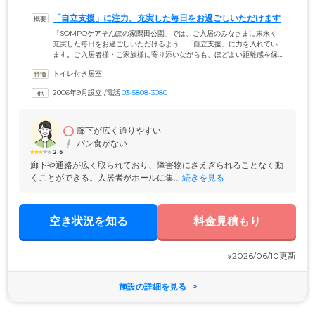
「自立支援」に注力。充実した毎日をお過ごしいただけます
「SOMPOケアそんぽの家隅田公園」では、ご入居のみなさまに末永く
充実した毎日をお過ごしいただけるよう、「自立支援」に力を入れてい
ます。ご入居者様・ご家族様に寄り添いながらも、ほどよい距離感を保
ち、ご入居者様の「できること」や「やってみたいこと」といった自己
トイレ付き居室
決定を、そっとサポート。なにもかもスタッフがお手伝いするのではな
く、できることはご自身でを基本姿勢に、ご入居者様それぞれのライフ
2006年9月設立
 /
電話
03-5808-3080
スタイルに最適なケアサービスをご提供しています。日常生活のなかで
活動量を維持・向上させることで、より満足のいく生活になると考えて
います。
廊下が広く通りやすい
パン食がない
2.6
廊下や通路が広く取られており、障害物にさえぎられることなく動
くことができる。入居者がホールに集...
 続きを見る
空き状況を知る
料金見積もり
※2026/06/10更新
施設の詳細を見る