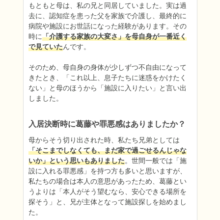
もともと母は、私の兄と同居していました。実は過
去に、認知症を患った父を家族で介護し、最終的に
病院や施設にお世話になった経験があります。その
時に
「介護する家族の大変さ」を母自身が一番近く
で見ていた
んです。

そのため、母自身の身体が少しずつ不自由になって
きたとき、「これ以上、息子たちに迷惑をかけたく
ない」と母のほうから「施設に入りたい」と言い出
しました。
入居決断時に葛藤や罪悪感はありましたか？
母からそう切り出された時、私たち兄弟としては
「そこまでしなくても、まだ家で過ごせるんじゃな
いか」という思いもありました
。世間一般では「施
設に入れる罪悪感」を持つ方も多いと思いますが、
私たちの場合は本人の意思があったため、葛藤とい
うよりは「本人がそう望むなら、安心できる場所を
探そう」と、兄が主体となって施設探しを始めまし
た。