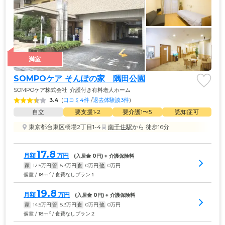
満室
SOMPOケア そんぽの家　隅田公園
SOMPOケア株式会社
介護付き有料老人ホーム
3.4
(
口コミ4件
 /
退去体験談3件
)
自立
要支援1•2
要介護1〜5
認知症可
東京都台東区橋場2丁目1-4
南千住駅
から 徒歩16分
17.8
月額
万円
(入居金 
0
円) + 介護保険料
家
12.5
万円
管
5.3
万円
食
0
万円
他
0
万円
2
個室 / 18m
/ 食費なしプラン１
19.8
月額
万円
(入居金 
0
円) + 介護保険料
家
14.5
万円
管
5.3
万円
食
0
万円
他
0
万円
2
個室 / 18m
/ 食費なしプラン２