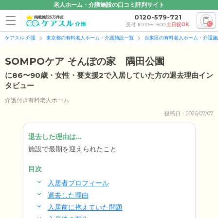
老人ホーム・介護施設の口コミ評判サイト
0120-579-721
掲載施設5万件超
0
受付 10:00〜19:00
土日祝OK
ケアスル 介護
東京都の有料老人ホーム・介護施設一覧
台東区の有料老人ホーム・介護施
SOMPOケア そんぽの家 隅田公園
に86〜90歳・女性・要支援2で入居していた方の退去理由イン
タビュー
介護付き有料老人ホーム
投稿日：2026/07/07
退去した理由は...
施設で最期を迎えられたこと
目次
入居者プロフィール
退去した理由
入居前に抱えていた問題