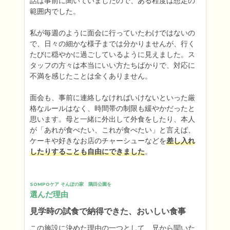
話は事前に聞いていましたので、ある程度は想定の
範囲内でした。

私が毎週のように面会に行っていたわけではないの
で、日々の細かな様子までは分かりませんが、行く
たびに穏やかに過ごしているように見えました。ス
タッフの方々は本当にいい方たちばかりで、対応に
不満を感じたことは全くありません。

面会も、事前に連絡しなければいけないといった厳
格なルールはなく、時間帯の制限も緩やかだったと
思います。母と一緒に外出して外食をしたり、本人
が「あれが食べたい、これが食べたい」と言えば、
ケーキや好きなお店のチャーシューなどを
差し入れ
したりすることも自由にできました
。
SOMPOケア そんぽの家　隅田公園を
選んだ理由
見学時の試食で納得できた、おいしい食事
この施設に決めた理由の一つとして、兄から聞いた