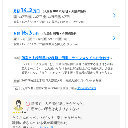
14.2
月額
万円
(入居金 
180.0
万円) + 介護保険料
家
6.1
万円
管
2.2
万円
食
5.9
万円
他
0
万円
2
個室 / 18m
/ Aタイプ(月々の費用をおさえる プランb)
16.3
月額
万円
(入居金 
0
円) + 介護保険料
家
8.2
万円
管
2.2
万円
食
5.9
万円
他
0
万円
2
個室 / 18m
/ Aタイプ(初期費用を抑える プランa)
個室と夫婦部屋の2種類ご用意。ライフスタイルに合わせて
お選びください
「ベストライフ広島」は、広島市西区井口明神に位置する介護付き有料
老人ホームです。ご入居いただけるのは60歳以上のご高齢の方。介護を
必要としない「自立」した方から要支援・要介護の認定を受けた方ま
で、幅広い身体状況の方々が生活しています。ご入居のみなさまがお住
24時間介護士常駐
 /
2人部屋あり・夫婦入居可
 /
トイレ付き居室
まいになる居室は、個室と夫婦部屋の2種類ご用意いたしました。プライ
バシーが保たれた個室では、おひとりの時間を大切にしていただけま
定員72名
 /
居室68室
 /
2006年5月設立
 /
電話
082-270-2360
す。夫婦部屋は、おふたりでもゆったりとお過ごしいただけるスペース
を確保。ご夫婦での入居をお考えの方は、お気軽にお問い合わせくださ
い。
清潔で、入所者が楽しそうだった。
窓からの景色はあまりよくない。
4.4
たくさんのイベントがあり、楽しそうだった。

職員の皆さんのやる気が垣間見れた。

見学説明も詳し...
 続きを見る