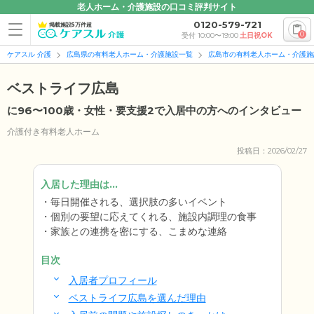
老人ホーム・介護施設の口コミ評判サイト
0120-579-721
掲載施設5万件超
0
受付 10:00〜19:00
土日祝OK
ケアスル 介護
広島県の有料老人ホーム・介護施設一覧
広島市の有料老人ホーム・介護施
ベストライフ広島
に96〜100歳・女性・要支援2で入居中の方へのインタビュー
介護付き有料老人ホーム
投稿日：2026/02/27
入居した理由は...
毎日開催される、選択肢の多いイベント
個別の要望に応えてくれる、施設内調理の食事
家族との連携を密にする、こまめな連絡
目次
入居者プロフィール
ベストライフ広島を選んだ理由