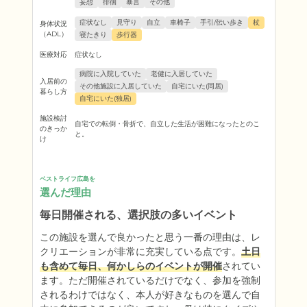
妄想
徘徊
暴言
その他
症状なし
見守り
自立
車椅子
手引/伝い歩き
杖
身体状況
（ADL）
寝たきり
歩行器
医療対応
症状なし
病院に入院していた
老健に入居していた
入居前の
その他施設に入居していた
自宅にいた(同居)
暮らし方
自宅にいた(独居)
施設検討
自宅での転倒・骨折で、自立した生活が困難になったとのこ
のきっか
と。
け
ベストライフ広島を
選んだ理由
毎日開催される、選択肢の多いイベント
この施設を選んで良かったと思う一番の理由は、レ
クリエーションが非常に充実している点です。
土日
も含めて毎日、何かしらのイベントが開催
されてい
ます。ただ開催されているだけでなく、参加を強制
されるわけではなく、本人が好きなものを選んで自