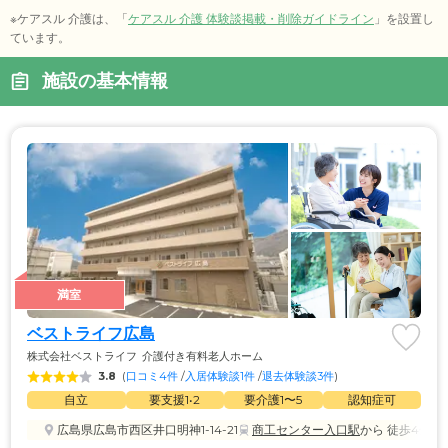
※ケアスル 介護は、「
ケアスル 介護 体験談掲載・削除ガイドライン
」を設置し
ています。
施設の基本情報
満室
ベストライフ広島
株式会社ベストライフ
介護付き有料老人ホーム
3.8
(
口コミ4件
 /
入居体験談1件
 /
退去体験談3件
)
自立
要支援1•2
要介護1〜5
認知症可
広島県広島市西区井口明神1-14-21
商工センター入口駅
から 徒歩4分