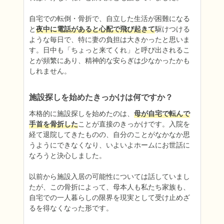
自宅での転倒・骨折で、自立した生活が困難になる
と
夜中に電話があると心配で飛び起きて
駆けつける
ような毎日で、特に妻の負担は大きかったと思いま
す。日中も「ちょっと来てくれ」と呼び出されるこ
とが頻繁にあり、精神的な安らぎは少なかったかも
しれません。
施設探しを始めたきっかけは何ですか？
本格的に施設探しを始めたのは、
母が自宅で転んで
手首を骨折した
ことが直接のきっかけです。入院を
経て退院してきたものの、自分のことがなかなか思
うようにできなくなり、いよいよホームにお世話に
なろうと決心しました。

以前から施設入居の可能性については話していまし
たが、この骨折によって、母本人も私たち家族も、
自宅での一人暮らしの限界を現実として受け止めざ
るを得なくなった形です。