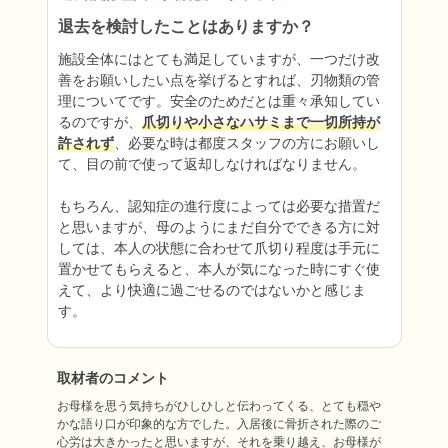
退去を検討したことはありますか？
施設全体にはとても満足していますが、一つだけ改
善をお願いしたい点を挙げるとすれば、刃物類の管
理についてです。安全のためだとは重々承知してい
るのですが、
爪切りや小さなハサミまで一切所持が
許されず
、必要な時は都度スタッフの方にお願いし
て、目の前で使って返却しなければなりません。

もちろん、認知症の進行度によっては必要な措置だ
と思いますが、母のようにまだ自分でできる方に対
しては、本人の状態に合わせて爪切り程度は手元に
置かせてもらえると、本人が気になった時にすぐ使
えて、より快適に過ごせるのではないかと感じま
す。
取材者のコメント
お母様を思う気持ちがひしひしと伝わってくる、とても穏や
かな語り口が印象的な方でした。入居後に骨折された際のご
心労は大きかったと思いますが、それを乗り越え、お母様が