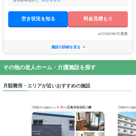
空き状況を知る
料金見積もり
※2026/08/10更新
施設の詳細を見る
その他の老人ホーム・介護施設を探す
月額費用・エリアが近いおすすめの施設
4.6
広島市佐伯区八幡
閲覧中の施設から
km
閲覧中の施