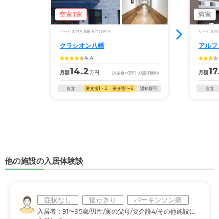
空室1室
満室
サービス付き高齢者向け住宅
サービス付
クラシオン八幡
アルフ
4.4
14.2
17
月額
万円
月額
(入居金
0
万円
+介護保険料)
自立
要支援1・2
要介護1〜5
認知症可
自立
他の施設の入居体験談
症状なし
寝たきり
パーキンソン病
入居者：91〜95歳/男性/実の父母/要介護4/その他施設に