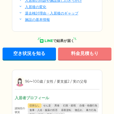
入居前の問題や施設探しのきっかけ
入居後の変化
退去検討理由・入居後のギャップ
施設の基本情報
LINE
で結果が届く
空き状況を知る
料金見積もり
96〜100歳 / 女性 / 要支援2 / 実の父母
入居者プロフィール
症状なし
せん妄
異食
幻覚・錯視
自傷・他傷行為
認知症の
食事・入浴・服薬の拒否
昼夜逆転
物忘れ
暴力行為
状況