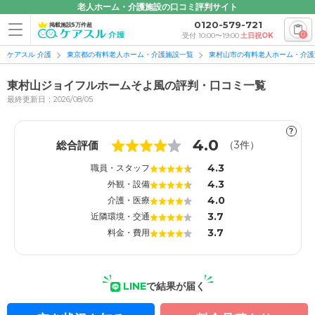
老人ホーム・介護施設の口コミ評判サイト
0120-579-721
掲載施設5万件超
0
受付 10:00〜19:00
土日祝OK
ケアスル 介護
東京都の有料老人ホーム・介護施設一覧
東村山市の有料老人ホーム・介護
東村山ジョイフルホームそよ風の評判・口コミ一覧
最終更新日：2026/08/05
?
1
1
4.0
総合評価
（
3
件）
4.3
職員・スタッフ
4.3
外観・設備
4.0
介護・医療
3.7
近隣環境・交通
3.7
料金・費用
LINE
で結果が届く