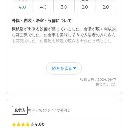
4.0
4.0
3.0
2.0
2.0
外観・内装・居室・設備について
機械浴が出来る設備が整っていました。食堂が広く開放的
な雰囲気でした。お食事も美味しそうで入居者のみなさん
も笑顔でした。お部屋も綺麗で広さも十分だと感じまし
た。
近隣環境や交通アクセスについて
続きを見る
目の前が中学校で環境は良いと思いますが、駅から離れて
いるので車じゃないといけないと思います。なのでもう少
投稿日時：2024/09/17
し駐車場も広い方が良いと思います。行事が少ないような
投稿者：ぱん
気がします。
男性 / 70代後半 / 要介護2
見学済
4.00