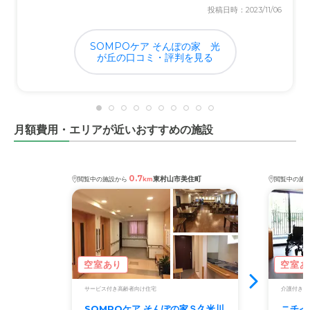
投稿日時：2023/11/06
クセスできるところに入居できてラッキーだったと思いま
す。
SOMPOケア そんぽの家 光
が丘の口コミ・評判を見る
料金費用について
あまり覚えていませんが、目玉が飛び出て困り果てたとい
う印象はなかったので、リーズナブルなお値段だったと記
憶しています。
月額費用・エリアが近いおすすめの施設
0.7
東村山市美住町
閲覧中の施設から
km
閲覧中の施
空室あり
空室あ
サービス付き高齢者向け住宅
介護付き有
SOMPOケア そんぽの家Ｓ久米川
ニチイ