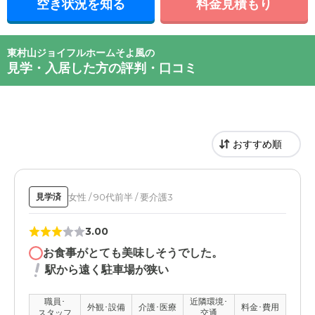
空き状況を知る
料金見積もり
東村山ジョイフルホームそよ風の
見学・入居した方の評判・口コミ
女性 / 90代前半 / 要介護3
見学済
3.00
お食事がとても美味しそうでした。
駅から遠く駐車場が狭い
職員･
近隣環境･
外観･設備
介護･医療
料金･費用
スタッフ
交通