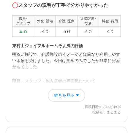
スタッフの説明が丁寧で分かりやすかった
職員･
近隣環境･
外観･設備
介護･医療
料金･費用
スタッフ
交通
4.0
4.0
4.0
4.0
4.0
東村山ジョイフルホームそよ風の評価
明るい施設で、介護施設のイメージとは異なり利用しやす
い印象を受けました。今回は見学のみでしたが非常に好感
がもてました
職員・スタッフ・他入居者の雰囲気について
とても丁寧に説明をしてくださりスタッフの方の感じもよ
続きを見る
く、とても良い印象を受けました
投稿日時：2023/11/06
外観・内装・居室・設備について
投稿者：まるまる
清掃が行き届いていて、また設備も充実しているように感
じました。外観も明るい感じがしました