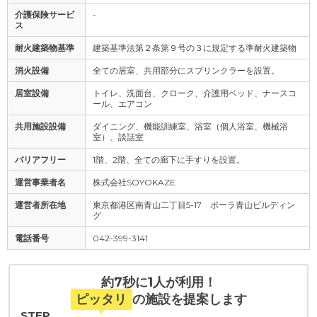
介護保険サービ
-
ス
耐火建築物基準
建築基準法第２条第９号の３に規定する準耐火建築物
消火設備
全ての居室、共用部分にスプリンクラーを設置。
居室設備
トイレ、洗面台、クローク、介護用ベッド、ナースコ
ール、エアコン
共用施設設備
ダイニング、機能訓練室、浴室（個人浴室、機械浴
室）、談話室
バリアフリー
1階、2階、全ての廊下に手すりを設置。
運営事業者名
株式会社SOYOKAZE
運営者所在地
東京都港区南青山二丁目5-17 ポーラ青山ビルディン
グ
電話番号
042-399-3141
約7秒に1人が利用！
ピッタリ
の施設を提案します
STEP