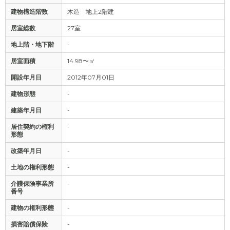
建物構造階数
木造 地上2階建
居室総数
27室
地上階・地下階
-
居室面積
14.98〜㎡
開設年月日
2012年07月01日
建物形態
-
建築年月日
-
居住契約の権利
-
形態
改築年月日
-
土地の権利形態
-
介護保険事業所
-
番号
建物の権利形態
-
損害賠償保険
-