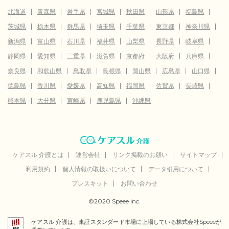
北海道
青森県
岩手県
宮城県
秋田県
山形県
福島県
茨城県
栃木県
群馬県
埼玉県
千葉県
東京都
神奈川県
新潟県
富山県
石川県
福井県
山梨県
長野県
岐阜県
静岡県
愛知県
三重県
滋賀県
京都府
大阪府
兵庫県
奈良県
和歌山県
鳥取県
島根県
岡山県
広島県
山口県
徳島県
香川県
愛媛県
高知県
福岡県
佐賀県
長崎県
熊本県
大分県
宮崎県
鹿児島県
沖縄県
ケアスル 介護とは
運営会社
リンク掲載のお願い
サイトマップ
利用規約
個人情報の取扱いについて
データ引用について
プレスキット
お問い合わせ
©2020 Speee Inc.
ケアスル 介護は、東証スタンダード市場に上場している株式会社Speeeが