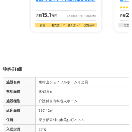
15.1
22
月額
万円
月額
(入居金
0
万円
+介護保険料)
自立
要支援1・2
要介護1〜5
認知症可
自立
物件詳細
施設名称
東村山ジョイフルホームそよ風
敷地面積
1342.9㎡
施設種別
介護付き有料老人ホーム
延床面積
997.42㎡
住所
東京都東村山市美住町2-13-5
入居定員
27名