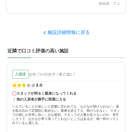
投稿者：アユ
東村山ジョイフルホームそよ風の評価
日航が良く当たり開放感があり、部屋や公共スペースも清
潔に保たれているところが良いと思いました。
施設詳細情報に戻る
職員・スタッフ・他入居者の雰囲気について
皆さんの態度から優しさがとても伝わってきて、ここに入
近隣で口コミ評価の高い施設
居させて良かったなと思いました。
外観・内装・居室・設備について
落ち着いた環境の中に建てられているので何となく安心感
女性 / 90代前半 / 要介護2 /
入居済
があり、設備も充実していた印象を受けました。
3.0
スタッフが明るく親身になってくれる
介護医療サービスについて
他の入居者が勝手に部屋に入る
コミュニケーションがうまくとりずらい入居者を上手に介
一人でいることが寂しいと頻繁に言われても、なかなか助けられない。薬
護していく姿には頭が下がりました。
を飲み忘れて定期的に飲めない。腹痛を訴えても、助けられない。 スタッ
フの感じが非常に良い。みな親切。スタッフの人数が足りないのか、皆忙
しそうで、なかなか寄り添ってくれないところはあるが、精一杯やってく
近隣環境や交通アクセスについて
れていると感じる。...
自転車で１５分ぐらいで行けるところだったので気軽にア