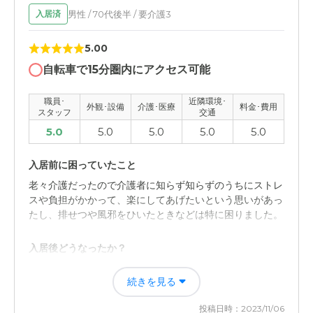
男性 / 70代後半 / 要介護3
介護医療サービスについて
入居済
サービスを受けていはいませんが説明を受けて全体的にわ
5.00
かりやすく利用しやすいと感じました
自転車で15分圏内にアクセス可能
近隣環境や交通アクセスについて
職員･
近隣環境･
立地がよく今回見学をさせていただきました。交通の面で
外観･設備
介護･医療
料金･費用
スタッフ
交通
もアクセスはしやすいと思います。
5.0
5.0
5.0
5.0
5.0
料金費用について
入居前に困っていたこと
全体的に安いというわけではありませんが、利用するこち
老々介護だったので介護者に知らず知らずのうちにストレ
らとしては妥当だと思います。
スや負担がかかって、楽にしてあげたいという思いがあっ
たし、排せつや風邪をひいたときなどは特に困りました。
入居後どうなったか？
介護者の負担が減ったし家から近くの立地だったので好き
続きを見る
なときに面会にいけて健康状態もまめに把握できたのでお
おむね良かったと思います。
投稿日時：2023/11/06