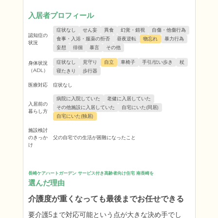
入居者プロフィール
症状なし
せん妄
異食
幻覚・錯視
自傷・他傷行為
認知症の
食事・入浴・服薬の拒否
昼夜逆転
物忘れ
暴力行為
状況
妄想
徘徊
暴言
その他
症状なし
見守り
自立
車椅子
手引/伝い歩き
杖
身体状況
（ADL）
寝たきり
歩行器
医療対応
症状なし
病院に入院していた
老健に入居していた
入居前の
その他施設に入居していた
自宅にいた(同居)
暮らし方
自宅にいた(独居)
施設検討
のきっか
父の自宅での生活が困難になったこと
け
長崎ケアハートガーデン サービス付き高齢者向け住宅 南長崎を
選んだ理由
介護度が重くなっても最後までお任せできる
要介護5まで対応可能という点が大きな決め手でし