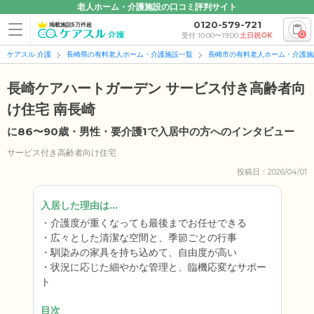
老人ホーム・介護施設の口コミ評判サイト
0120-579-721
掲載施設5万件超
0
受付 10:00〜19:00
土日祝OK
ケアスル 介護
長崎県の有料老人ホーム・介護施設一覧
長崎市の有料老人ホーム・介護施
長崎ケアハートガーデン サービス付き高齢者向
け住宅 南長崎
に86〜90歳・男性・要介護1で入居中の方へのインタビュー
サービス付き高齢者向け住宅
投稿日：2026/04/01
入居した理由は...
介護度が重くなっても最後までお任せできる
広々とした清潔な空間と、季節ごとの行事
馴染みの家具を持ち込めて、自由度が高い
状況に応じた細やかな管理と、臨機応変なサポー
ト
目次