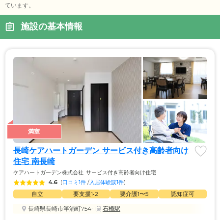
ています。
施設の基本情報
満室
長崎ケアハートガーデン サービス付き高齢者向け
住宅 南長崎
ケアハートガーデン株式会社
サービス付き高齢者向け住宅
4.6
(
口コミ1件
 /
入居体験談1件
)
自立
要支援1•2
要介護1〜5
認知症可
長崎県長崎市竿浦町754-1
石橋駅