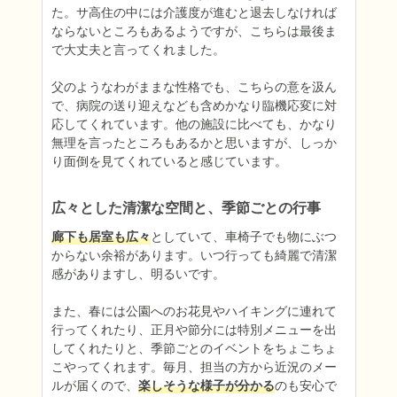
た。サ高住の中には介護度が進むと退去しなければ
ならないところもあるようですが、こちらは最後ま
で大丈夫と言ってくれました。

父のようなわがままな性格でも、こちらの意を汲ん
で、病院の送り迎えなども含めかなり臨機応変に対
応してくれています。他の施設に比べても、かなり
無理を言ったところもあるかと思いますが、しっか
り面倒を見てくれていると感じています。
広々とした清潔な空間と、季節ごとの行事
廊下も居室も広々
としていて、車椅子でも物にぶつ
からない余裕があります。いつ行っても綺麗で清潔
感がありますし、明るいです。

また、春には公園へのお花見やハイキングに連れて
行ってくれたり、正月や節分には特別メニューを出
してくれたりと、季節ごとのイベントをちょこちょ
こやってくれます。毎月、担当の方から近況のメー
ルが届くので、
楽しそうな様子が分かる
のも安心で