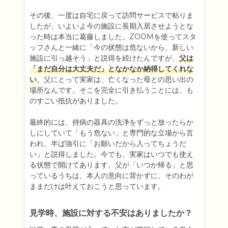
その後、一度は自宅に戻って訪問サービスで粘りま
したが、いよいよ今の施設に長期入居させようとな
った時は本当に葛藤しました。ZOOMを使ってスタ
ッフさんと一緒に「今の状態は危ないから、新しい
施設に引っ越そう」と説得を続けたんですが、
父は
「まだ自分は大丈夫だ」となかなか納得してくれな
い
。父にとって実家は、亡くなった母との思い出の
場所なんです。そこを完全に引き払うことには、も
のすごい抵抗がありました。

最終的には、持病の器具の洗浄をずっと放ったらか
しにしていて「もう危ない」と専門的な立場から言
われ、半ば強引に「お願いだから入ってちょうだ
い」と説得しました。今でも、実家はいつでも使え
る状態で開けてあります。父が「いつか帰る」と思
っているうちは、本人の意向に背かずに、そのわが
ままだけは叶えておこうと思っています。
見学時、施設に対する不安はありましたか？