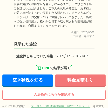
現在の施設での穏やかな暮らしに至るまで、一つひとつ丁寧
にお話しいただきました。ご本人の意思を尊重し、お母様と
の思い出が詰まったご実家を今も残されているというエピソ
ードからは、お父様への深い愛情が伝わってきました。施設
への強い信頼感と、穏やかな日常を取り戻された安堵感が感
じられる、心温まるインタビューでした。
取材日：2026/03/12
執筆者：岸川京子
見学した施設
施設探しをしていた時期：
2021/02 〜 2021/03
LINE
で結果が届く
空き状況を知る
料金見積もり
入居条件にあうか確認する
※ケアスル 介護は、「
ケアスル 介護 体験談掲載・削除ガイドライン
」を設置し