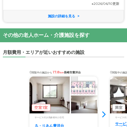
※2026/06/10更新
施設の詳細を見る
その他の老人ホーム・介護施設を探す
月額費用・エリアが近いおすすめの施設
17.8
長崎市豊洋台
閲覧中の施設から
km
閲覧中の施
空室1室
満室
サービス付き高齢者向け住宅
サービス付
サービ
る・りあん豊洋台