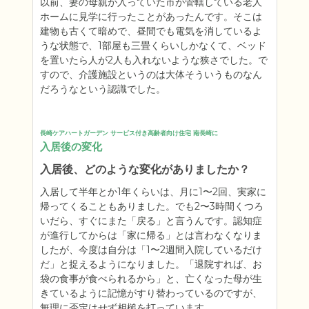
以前、妻の母親が入っていた市が管轄している老人
ホームに見学に行ったことがあったんです。そこは
建物も古くて暗めで、昼間でも電気を消しているよ
うな状態で、1部屋も三畳くらいしかなくて、ベッド
を置いたら人が2人も入れないような狭さでした。で
すので、介護施設というのは大体そういうものなん
だろうなという認識でした。
長崎ケアハートガーデン サービス付き高齢者向け住宅 南長崎に
入居後の変化
入居後、どのような変化がありましたか？
入居して半年とか1年くらいは、月に1〜2回、実家に
帰ってくることもありました。でも2〜3時間くつろ
いだら、すぐにまた「戻る」と言うんです。認知症
が進行してからは「家に帰る」とは言わなくなりま
したが、今度は自分は「1〜2週間入院しているだけ
だ」と捉えるようになりました。「退院すれば、お
袋の食事が食べられるから」と、亡くなった母が生
きているように記憶がすり替わっているのですが、
無理に否定はせず相槌を打っています。
