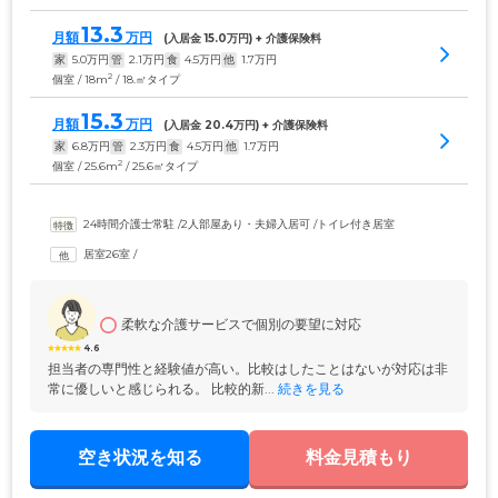
13.3
月額
万円
(入居金 
15.0
万円) + 介護保険料
家
5.0
万円
管
2.1
万円
食
4.5
万円
他
1.7
万円
2
個室 / 18m
/ 18.㎡タイプ
15.3
月額
万円
(入居金 
20.4
万円) + 介護保険料
家
6.8
万円
管
2.3
万円
食
4.5
万円
他
1.7
万円
2
個室 / 25.6m
/ 25.6㎡タイプ
24時間介護士常駐
 /
2人部屋あり・夫婦入居可
 /
トイレ付き居室
居室26室
 /
柔軟な介護サービスで個別の要望に対応
4.6
担当者の専門性と経験値が高い。比較はしたことはないが対応は非
常に優しいと感じられる。 比較的新...
 続きを見る
空き状況を知る
料金見積もり