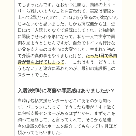
てしまったんです。なおかつ足腰も、階段の上り下
りすら難しいようなことを言われて。実家は階段を
上って2階だったので、これはもう登るのが危ないん
じゃないかと思いました。しかも病院側からは、翌
日には「入院じゃなくて通院にしてくれ」と強制的
に退院させられる形になって。私が一人で実家で面
倒を見ようとしたんですが、自分でトイレも行けな
い父を支えるのは本当に大変でした。生まれて初め
て介護の真似事をやりましたけど、
たった1日で私自
身が音を上げてしまって
。「これはもう、どうしよ
うもない」と途方に暮れたのが、最初の施設探しの
スタートでした。
入居決断時に葛藤や罪悪感はありましたか？
当時は包括支援センターがどこにあるのかも知ら
ず、パニックになって、そうしたら妻が「すぐ近く
に包括支援センターがあるはずだから、まずそこを
調べて連絡して」と言ってくれて、そこから急遽、
今の施設の別のホームを紹介してもらって1ヶ月ほど
預かってもらいました。
