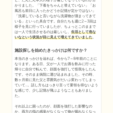
と、だんだん本人の様子が厳しくなっているのが分
かりました。「下着をちゃんと替えていない」「お
風呂も前日に入ったかどうか記憶が定かではない」
「洗濯していると言いながら洗濯物が溜まってきて
いる」といった具合です。自分たちも週に2～3回は
様子を見に行っていましたが、ちょっとこのままで
は一人で生活させるのは厳しいし、
生活として危な
いなという状況が目に見えて増えてきていました
。
施設探しを始めたきっかけは何ですか？
本当のきっかけを辿れば、今から7～8年前のことに
なります。ある日、父が一人でお酒を飲みに行った
帰りに自分で転んで、顔面を強打して怪我をしたん
です。そのまま病院に運び込まれました。その時、
数ヶ月前に見た父と雰囲気がだいぶ変わってしまっ
ていて…。話し方もはっきり言って要領を得ないよう
な感じで、少し記憶が飛ぶようなこともありまし
た。

それ以上に困ったのが、顔面を強打した影響なの
か、両方の指の感覚がなくなって物が握れなくなっ