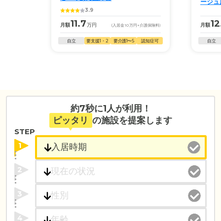
ージュ
3.9
11.7
12
月額
万円
月額
(入居金
10
万円
+介護保険料)
自立
要支援1・2
要介護1〜5
認知症可
自立
約7秒に1人が利用！
ピッタリ
の施設を提案します
STEP
1
2
3
4