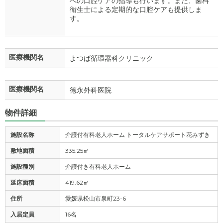
への口腔ケアの指導も行います。また、歯科
衛生士による定期的な口腔ケアも提供しま
す。
医療機関名
よつば循環器科クリニック
医療機関名
徳永外科医院
物件詳細
施設名称
介護付有料老人ホーム トータルケアサポート花みずき
敷地面積
335.25㎡
施設種別
介護付き有料老人ホーム
延床面積
419.62㎡
住所
愛媛県松山市泉町23-6
入居定員
16名