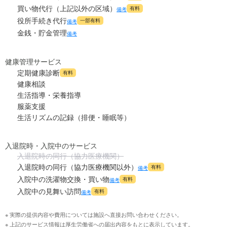
買い物代行（上記以外の区域）
有料
備考
役所手続き代行
一部有料
備考
金銭・貯金管理
備考
健康管理サービス
定期健康診断
有料
健康相談
生活指導・栄養指導
服薬支援
生活リズムの記録（排便・睡眠等）
入退院時・入院中のサービス
入退院時の同行（協力医療機関）
入退院時の同行（協力医療機関以外）
有料
備考
入院中の洗濯物交換・買い物
有料
備考
入院中の見舞い訪問
有料
備考
※ 実際の提供内容や費用については施設へ直接お問い合わせください。
※ 上記のサービス情報は厚生労働省への届出内容をもとに表示しています。