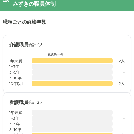
みずきの職員体制
職種ごとの経験年数
介護職員
合計 4人
愛媛県平均
1年未満
2人
1~3年
-
3~5年
-
5~10年
-
10年以上
2人
看護職員
合計 2人
1年未満
-
1~3年
-
3~5年
-
5~10年
-