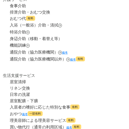
7
家賃
万円
食事介助
排泄介助・おむつ交換
3.5
管理費
?
おむつ代
万円
有料
入浴（一般浴）介助・清拭
?
5
食費
?
特浴介助
万円
?
身辺介助（移動・着替え等）
0
水道・光熱費
機能訓練
万円
?
通院介助（協力医療機関）
備考
?
0
上乗せ介護費
?
通院介助（協力医療機関以外）
万円
有料
備考
?
0
その他
万円
生活支援サービス
居室清掃
-
介護保険料
万円
リネン交換
日常の洗濯
居室配膳・下膳
入居者の嗜好に応じた特別な食事
有料
おやつ
一部有料
備考
理美容師による理美容サービス
有料
買い物代行（通常の利用区域）
有料
備考