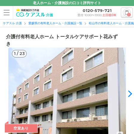
老人ホーム・介護施設の口コミ評判サイト
0120-579-721
掲載施設5万件超
0
受付 10:00〜19:00
土日祝OK
ケアスル 介護
愛媛県の有料老人ホーム・介護施設一覧
松山市の有料老人ホーム・介護施
介護付有料老人ホーム トータルケアサポート花みず
き
1
/
23
1
/
23
空室あり