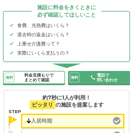
施設に料金をきくときに
必ず確認してほしいこと
食費、光熱費はいくら？
退去時の返金はいくら？
上乗せ介護費って？
実際にいくら支払うの？
料金見積もりで
電話で
無料
無料
まとめて確認
問い合わせ
約7秒に1人が利用！
ピッタリ
の施設を提案します
STEP
1