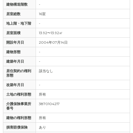
建物構造階数
-
居室総数
16室
地上階・地下階
-
居室面積
13.92〜13.92㎡
開設年月日
2004年07月14日
建物形態
-
建築年月日
-
居住契約の権利
該当なし
形態
改築年月日
-
土地の権利形態
所有
介護保険事業所
3870104217
番号
建物の権利形態
所有
損害賠償保険
あり