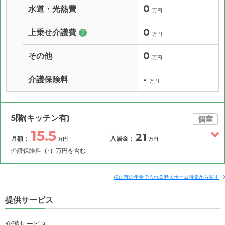
0
水道・光熱費
万円
0
上乗せ介護費
?
万円
0
その他
万円
-
介護保険料
万円
5階(キッチン有)
個室
15.5
21
月額：
入居金：
万円
万円
介護保険料
（-）
万円を含む
その他費用
月額費用
入居金
補足情報
松山市の年金で入れる老人ホーム特集から探す
提供サービス
15.5
月額費用
?
万円
介護サービス