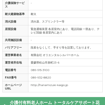
介護保険サービ
-
ス
耐火建築物基準
耐火
消火設備
消火器、スプリンクラー等
居室設備
緊急通報装置:各居室内にあり、電話回線:一部あり、テ
レビ回線:各居室内にあり
共用施設設備
-
バリアフリー
段差をなくして、手すり等を設置しております。
運営事業者名
有限会社 オリエンタルシルバーホーム
運営者所在地
愛媛県松山市泉町23-6
電話番号
089-915-3100
FAX番号
089-932-8820
ホームページ
http://hanamizuki-kaigo.jp
URL
介護付有料老人ホーム トータルケアサポート花