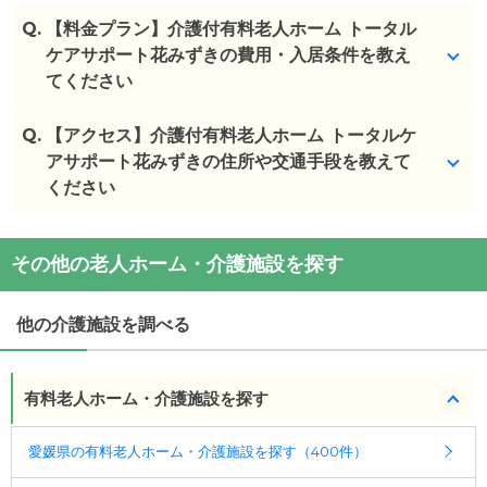
Q.
【料金プラン】介護付有料老人ホーム トータル
ケアサポート花みずきの費用・入居条件を教え
てください
Q.
介護付有料老人ホーム トータルケアサポート花みず
【アクセス】介護付有料老人ホーム トータルケ
き
アサポート花みずきの住所や交通手段を教えて
の入居金・月額料金は次のとおりです。
・初期費用が
ください
20.1
〜
21
万円
・月額費用が
14.9
〜
15.5
万円
介護付有料老人ホーム トータルケアサポート花みず
介護付有料老人ホーム トータルケアサポート花みず
その他の老人ホーム・介護施設を探す
き
の
交通アクセス
き
の対応可能な入居条件は次のとおりです。
・
住所：
愛媛県
松山市
泉町23-6
・要介護度：要支援1、要支援2、要介護1、要介護
・
最寄り駅：
石手川公園駅
0.3km
松山市駅
0.5km
他の介護施設を調べる
2、要介護3、要介護4、要介護5
松山市駅前駅
0.5km
市役所前駅
0.7km
南堀端駅
・認知症：受け入れ可
0.8km
県庁前駅
0.8km
いよ立花駅
0.9km
大街道駅
有料老人ホーム・介護施設を探す
0.9km
土橋駅
1.0km
西堀端駅
1.0km
本町一丁目駅
ケアスル 介護では詳細な
料金プラン
をご確認頂けま
1.1km
勝山町駅
1.2km
大手町駅
1.3km
警察署前駅
す。詳しくは
こちら
。
1.5km
本町三丁目駅
1.5km
松山駅前駅
1.6km
松山駅
愛媛県の有料老人ホーム・介護施設を探す（400件）
1.6km
鉄砲町駅
1.6km
上一万駅
1.7km
赤十字病院前