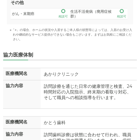
その他
生活不活発病（廃用症候
がん・末期癌
群）
相談可
相談可
※「○」の場合、ホームの状況や入居するご本人様の状態等によっては、入居のお受け入
れや継続的なサービス提供ができない場合もございます。まずはお気軽にご相談くだ
さい。
協力医療体制
医療機関名
あかりクリニック
協力内容
訪問診療を通じた日常の健康管理と検査、24
時間対応の入院指示、終末期の看取り対応、
そして職員への相談指導を行います。
医療機関名
かとう歯科
協力内容
訪問歯科診療は状態に合わせて行われ、職員