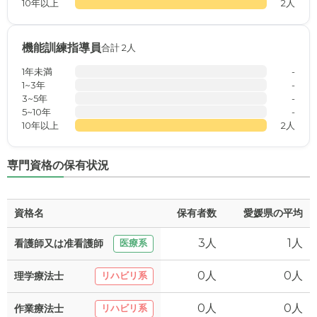
10年以上
2人
機能訓練指導員
合計 2人
1年未満
-
1~3年
-
3~5年
-
5~10年
-
10年以上
2人
専門資格の保有状況
資格名
保有者数
愛媛県の平均
3人
1人
看護師又は准看護師
医療系
0人
0人
理学療法士
リハビリ系
0人
0人
作業療法士
リハビリ系