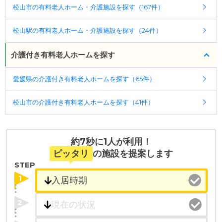
◎ケアスル 介護の3つの特徴
駅
1.7km
平和通一丁目駅
1.7km
宮田町駅
1.7km
本町
松山市の有料老人ホーム・介護施設を探す（167件）
・経験豊富な入居相談員が完全無料で施設探しをサ
四丁目駅
1.8km
清水町駅
1.8km
古町駅
1.8km
南町駅
ポート
1.9km
高砂町駅
2.0km
本町五丁目駅
2.1km
萱町六丁
松山駅の有料老人ホーム・介護施設を探す（24件）
入居相談：
0120-579-721
（無料）
目駅
2.2km
木屋町駅
2.3km
本町六丁目駅
2.3km
土
受付時間：10：00～19：00
介護付き有料老人ホームを探す
居田駅
2.4km
道後公園駅
2.4km
福音寺駅
2.4km
道
後温泉駅
2.5km
衣山駅
3.0km
市坪駅
3.2km
北久米
・全国10000件の介護施設情報を掲載
駅
3.3km
愛媛県の介護付き有料老人ホームを探す（65件）
幅広い選択肢の中から、条件にあった施設を選ぶ
ことができます。
松山市の介護付き有料老人ホームを探す（41件）
・こだわりの条件や医療体制から施設を探せる
たとえば「カラオケ」「麻雀」が楽しめる施設、
「夫婦入居可」の施設、「看取り可」の施設など、
約7秒に1人が利用！
医療・看護体制から施設を探すこともできます。
ピッタリ
の施設を提案します
STEP
1
2