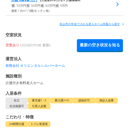
(入居金
21.0
万円) + 介護保険料
家
7.0
万円
管
3.5
万円
食
5.0
万円
他
0
万円
2
個室 / 13m
/ 5階(キッチン有)
松山市の年金で入れる老人ホーム特集から探す
空室状況
最新の空き状況を知る
空室あり
(2026/07/08 更新)
運営法人
有限会社 オリエンタルシルバーホーム
施設種別
介護付き有料老人ホーム
入居条件
自立
要支援1・2
要介護1〜5
認知症可
保証人必要
生活保護可
引受人必要
こだわり・特徴
24時間介護
トイレ有居室