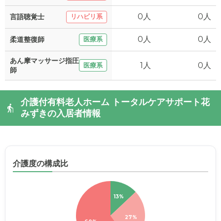
0人
0人
言語聴覚士
リハビリ系
0人
0人
柔道整復師
医療系
あん摩マッサージ指圧
1人
0人
医療系
師
介護付有料老人ホーム トータルケアサポート花
みずきの入居者情報
介護度の構成比
13%
27%