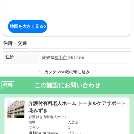
地図を大きく見る
住所・交通
住所
愛媛県
松山市
泉町23-6
カンタン60秒で申し込み
この施設にお問い合わせ
無料
介護付有料老人ホーム トータルケアサポート
花みずき
介護付き有料老人ホーム
標準
入居金
プラン
0
-
月額
14.9
〜
プラン
万円