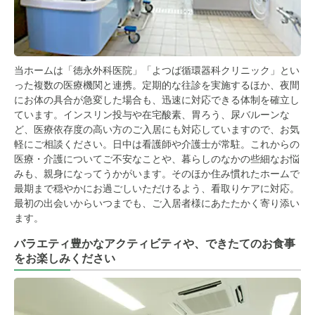
当ホームは「徳永外科医院」「よつば循環器科クリニック」とい
った複数の医療機関と連携。定期的な往診を実施するほか、夜間
にお体の具合が急変した場合も、迅速に対応できる体制を確立し
ています。インスリン投与や在宅酸素、胃ろう、尿バルーンな
ど、医療依存度の高い方のご入居にも対応していますので、お気
軽にご相談ください。日中は看護師や介護士が常駐。これからの
医療・介護についてご不安なことや、暮らしのなかの些細なお悩
みも、親身になってうかがいます。そのほか住み慣れたホームで
最期まで穏やかにお過ごしいただけるよう、看取りケアに対応。
最初の出会いからいつまでも、ご入居者様にあたたかく寄り添い
ます。
バラエティ豊かなアクティビティや、できたてのお食事
をお楽しみください