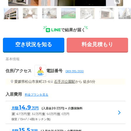
外観: あたたかみのある外観。ご家庭のような雰囲気のなか、
LINE
で結果が届く
お一人おひとりにとって最適なケアをご提供します。
空き状況を知る
料金見積もり
基本情報
住所/アクセス
電話番号
089-915-3100
地図
愛媛県松山市泉町23-6
石手川公園駅
から 徒歩5分
入居費用
料金プランを見る
14.9
月額
万円
(入居金
20.1
万円) + 介護保険料
家
6.7
万円
管
3.2
万円
食
5.0
万円
他
0
万円
2
個室 / 13m
/ 4階(キッチン無)
15.5
月額
万円