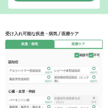
受け入れ可能な疾患・病気 / 医療ケア
疾患・病気
医療ケア
相談可
不可
認知症
アルツハイマー型認知症
レビー小体型認知症
相談可
相談可
前頭側頭型認知症（ピック
脳血管性認知症
病）
相談可
相談可
心臓・血管・神経
筋萎縮性側索硬化症
パーキンソン病
（ALS）
相談可
不可
脳梗塞・脳卒中・脳出血・