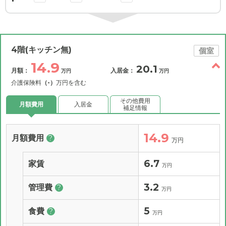
4階(キッチン無)
個室
14.9
20.1
月額：
入居金：
万円
万円
介護保険料
（-）
万円を含む
その他費用
月額費用
入居金
補足情報
14.9
月額費用
?
万円
6.7
家賃
万円
3.2
管理費
?
万円
5
食費
?
万円