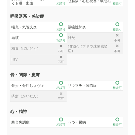
心臓病・心筋梗塞・狭心症
くも膜下出血
相談可
相談可
呼吸器系・感染症
喘息・気管支炎
誤嚥性肺炎
相談可
相談可
結核
肝炎
相談可
不可
MRSA（ブドウ球菌感染
梅毒（ばいどく）
症）
不可
不可
HIV
不可
骨・関節・皮膚
骨折・骨粗しょう症
リウマチ・関節症
相談可
相談可
疥癬（かいせん）
不可
心・精神
統合失調症
うつ・鬱病
相談可
相談可