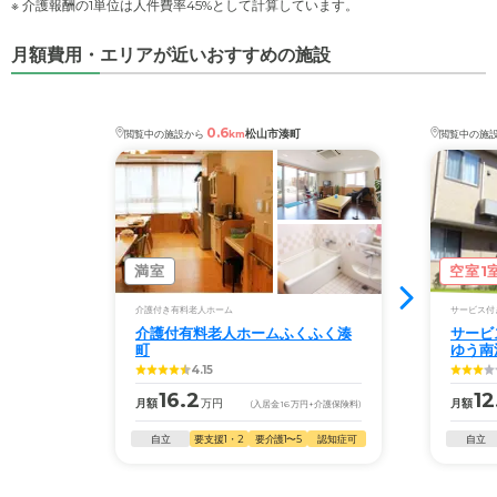
※ 介護報酬の1単位は人件費率45%として計算しています。
月額費用・エリアが近いおすすめの施設
0.6
松山市湊町
閲覧中の施設から
km
閲覧中の施
満室
空室1
介護付き有料老人ホーム
サービス付
介護付有料老人ホームふくふく湊
サービ
町
ゆう南
4.15
16.2
12
月額
万円
月額
(入居金
16
万円
+介護保険料)
自立
要支援1・2
要介護1〜5
認知症可
自立