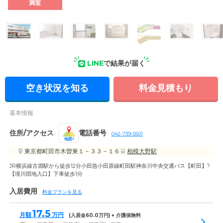
満室
外観: 最寄りのJR横浜線「古淵駅」から徒歩12分、最寄のバス
停からは徒歩2分の閑静な住宅街にある介護付き有料老人ホー
ムです。
LINE
で結果が届く
空き状況を知る
料金見積もり
基本情報
住所/アクセス
電話番号
042-739-5501
地図
東京都町田市木曽東１－３３－１６
相模大野駅
JR横浜線古淵駅から徒歩12分小田急小田原線町田駅神奈川中央交通バス【町田】?
【境川団地入口】下車徒歩1分
入居費用
料金プランを見る
17.5
月額
万円
(入居金
60.0
万円) + 介護保険料