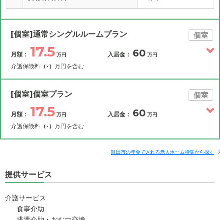
[個室]通常シングルルームプラン
個室
17.5
60
月額：
入居金：
万円
万円
介護保険料
（-）
万円を含む
その他費用
月額費用
入居金
補足情報
[個室]個室プラン
個室
17.5
60
月額：
入居金：
万円
万円
17.5
月額費用
?
万円
介護保険料
（-）
万円を含む
10
その他費用
家賃
月額費用
入居金
万円
補足情報
町田市の年金で入れる老人ホーム特集から探す
2.8
管理費
?
万円
提供サービス
17.5
月額費用
?
万円
4.7
食費
?
万円
介護サービス
10
家賃
万円
食事介助
0
水道・光熱費
万円
排泄介助・おむつ交換