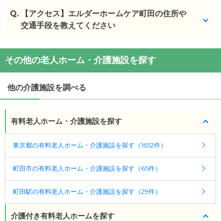
Q.
エルダーホームケア町田
【アクセス】エルダーホームケア町田の住所や
の入居金・月額料金は次の
とおりです。
交通手段を教えてください
・初期費用が
60
万円
・月額費用が
17.5
万円
エルダーホームケア町田
の
交通アクセス
その他の老人ホーム・介護施設を探す
・
住所：
東京都
町田市
木曽東１－３３－１６
エルダーホームケア町田
の対応可能な入居条件は次
・
最寄り駅：
のとおりです。
他の介護施設を調べる
・要介護度：要介護1、要介護2、要介護3、要介護
エルダーホームケア町田
の
交通アクセス
4、要介護5
・JR横浜線古淵駅から徒歩12分小田急小田原線町田
・認知症：受け入れ可
駅神奈川中央交通バス【町田】?【境川団地入口】下
有料老人ホーム・介護施設を探す
車徒歩1分
ケアスル 介護では詳細な
料金プラン
をご確認頂けま
東京都の有料老人ホーム・介護施設を探す（1652件）
す。詳しくは
こちら
。
町田市の有料老人ホーム・介護施設を探す（65件）
◎ケアスル 介護の3つの特徴
・経験豊富な入居相談員が完全無料で施設探しをサ
町田駅の有料老人ホーム・介護施設を探す（29件）
ポート
入居相談：
0120-579-721
（無料）
介護付き有料老人ホームを探す