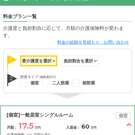
料金プラン一覧
介護度と負担割合に応じて、月額の介護保険料が変わま
す。
料金の総額を見積もり・お問い合わせ
1
部屋タイプ
(複数選択可)
2
個室
二人部屋
相部屋
[個室]一般居室シングルルーム
個室
17.5
60
月額：
入居金：
万円
万円
介護保険料
（-）
万円を含む