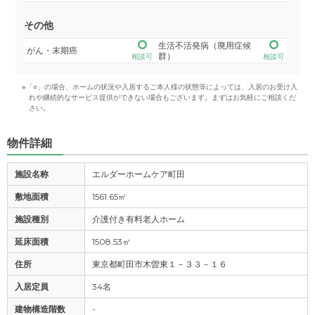
その他
生活不活発病（廃用症候
がん・末期癌
群）
相談可
相談可
※「○」の場合、ホームの状況や入居するご本人様の状態等によっては、入居のお受け入
れや継続的なサービス提供ができない場合もございます。まずはお気軽にご相談くだ
さい。
物件詳細
施設名称
エルダーホームケア町田
敷地面積
1561.65㎡
施設種別
介護付き有料老人ホーム
延床面積
1508.53㎡
住所
東京都町田市木曽東１－３３－１６
入居定員
34名
建物構造階数
-