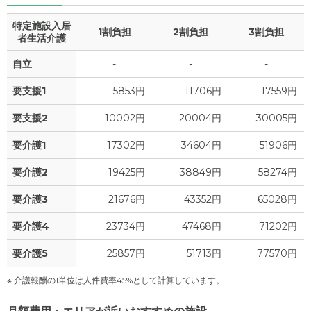
特定施設入居
1割負担
2割負担
3割負担
者生活介護
自立
-
-
-
要支援1
5853円
11706円
17559円
要支援2
10002円
20004円
30005円
要介護1
17302円
34604円
51906円
要介護2
19425円
38849円
58274円
要介護3
21676円
43352円
65028円
要介護4
23734円
47468円
71202円
要介護5
25857円
51713円
77570円
※ 介護報酬の1単位は人件費率45%として計算しています。