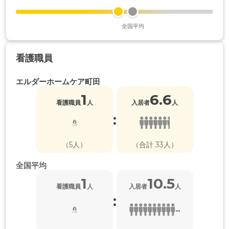
全国平均
看護職員
エルダーホームケア町田
1
6.6
看護職員
人
入居者
人
:
（5人）
（合計 33人）
全国平均
1
10.5
看護職員
人
入居者
人
:
...