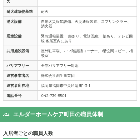
ス
耐火建築物基準
耐火
消火設備
自動火災報知設備、火災通報装置、スプリンクラー、
消火器
居室設備
緊急通報装置:一部あり、電話回線:一部あり、テレビ回
線:各居室内にあり
共用施設設備
屋外駐車場、2・3階談話コーナー、1階玄関ロビー、相
談室
バリアフリー
全館バリアフリー対応
運営事業者名
株式会社創生事業団
運営者所在地
福岡県福岡市中央区清川1-3-1
電話番号
042-739-5501
エルダーホームケア町田の職員体制
入居者ごとの職員人数