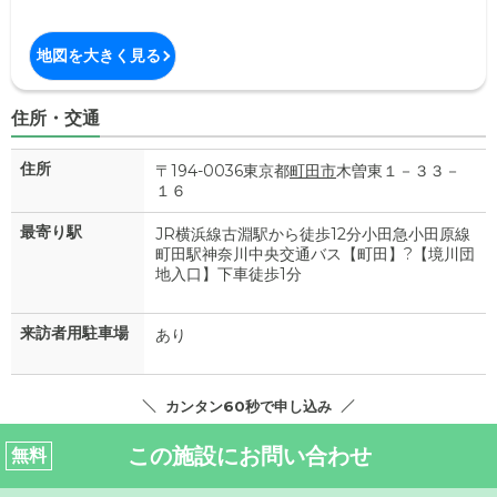
地図を大きく見る
住所・交通
住所
〒194-0036東京都
町田市
木曽東１－３３－
１６
最寄り駅
JR横浜線古淵駅から徒歩12分小田急小田原線
町田駅神奈川中央交通バス【町田】?【境川団
地入口】下車徒歩1分
来訪者用駐車場
あり
カンタン60秒で申し込み
この施設にお問い合わせ
無料