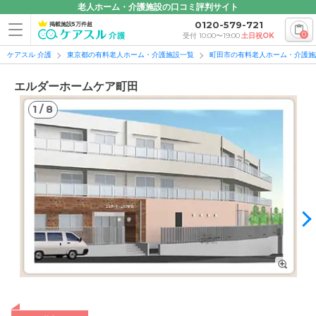
老人ホーム・介護施設の口コミ評判サイト
0120-579-721
掲載施設5万件超
0
受付 10:00〜19:00
土日祝OK
ケアスル 介護
東京都の有料老人ホーム・介護施設一覧
町田市の有料老人ホーム・介護施
エルダーホームケア町田
1
/
8
1
/
8