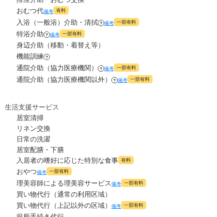
2.8
管理費
?
おむつ代
万円
有料
備考
0
上乗せ介護費
?
万円
入浴（一般浴）介助・清拭
一部有料
備考
?
4.7
食費
?
万円
特浴介助
一部有料
備考
?
0
その他
万円
身辺介助（移動・着替え等）
0
水道・光熱費
機能訓練
万円
?
-
介護保険料
万円
通院介助（協力医療機関）
一部有料
備考
?
0
上乗せ介護費
?
万円
通院介助（協力医療機関以外）
一部有料
備考
?
0
その他
万円
生活支援サービス
居室清掃
-
介護保険料
万円
リネン交換
日常の洗濯
居室配膳・下膳
入居者の嗜好に応じた特別な食事
有料
おやつ
一部有料
備考
理美容師による理美容サービス
一部有料
備考
買い物代行（通常の利用区域）
買い物代行（上記以外の区域）
一部有料
備考
役所手続き代行