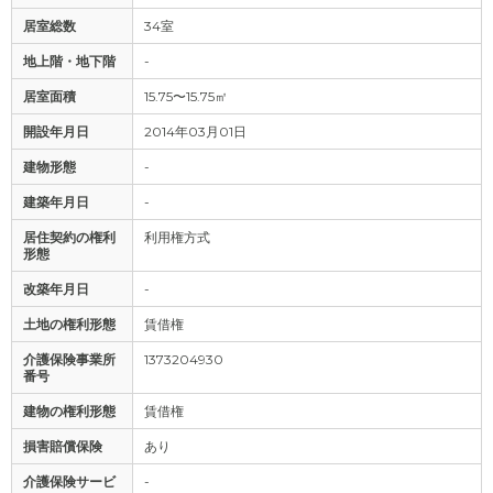
居室総数
34室
地上階・地下階
-
居室面積
15.75〜15.75㎡
開設年月日
2014年03月01日
建物形態
-
建築年月日
-
居住契約の権利
利用権方式
形態
改築年月日
-
土地の権利形態
賃借権
介護保険事業所
1373204930
番号
建物の権利形態
賃借権
損害賠償保険
あり
介護保険サービ
-