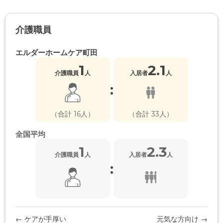
介護職員
エルダーホームケア町田
1
2.1
介護職員
人
入居者
人
:
（合計 16人）
（合計 33人）
全国平均
1
2.3
介護職員
人
入居者
人
:
← ケアが手厚い
元気な方向け →