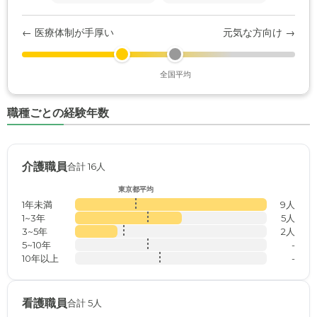
← 医療体制が手厚い
元気な方向け →
全国平均
職種ごとの経験年数
介護職員
合計 16人
東京都平均
1年未満
9人
1~3年
5人
3~5年
2人
5~10年
-
10年以上
-
看護職員
合計 5人