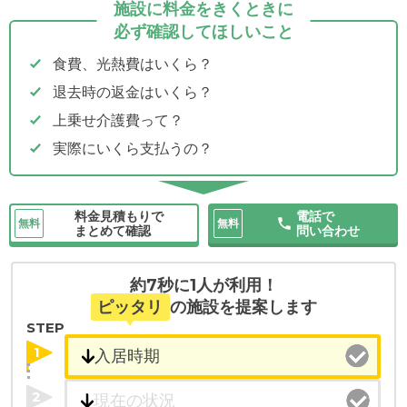
施設に料金をきくときに
必ず確認してほしいこと
食費、光熱費はいくら？
退去時の返金はいくら？
上乗せ介護費って？
実際にいくら支払うの？
料金見積もりで
電話で
無料
無料
まとめて確認
問い合わせ
約7秒に1人が利用！
ピッタリ
の施設を提案します
STEP
1
2