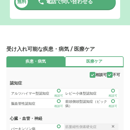
電話で問い合わせる
無料
受け入れ可能な疾患・病気 / 医療ケア
疾患・病気
医療ケア
相談可
不可
認知症
アルツハイマー型認知症
レビー小体型認知症
相談可
相談可
前頭側頭型認知症（ピック
脳血管性認知症
病）
相談可
相談可
心臓・血管・神経
筋萎縮性側索硬化症
パーキンソン病