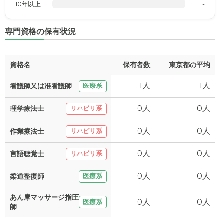
10年以上
-
専門資格の保有状況
資格名
保有者数
東京都の平均
1人
1人
看護師又は准看護師
医療系
0人
0人
理学療法士
リハビリ系
0人
0人
作業療法士
リハビリ系
0人
0人
言語聴覚士
リハビリ系
0人
0人
柔道整復師
医療系
あん摩マッサージ指圧
0人
0人
医療系
師