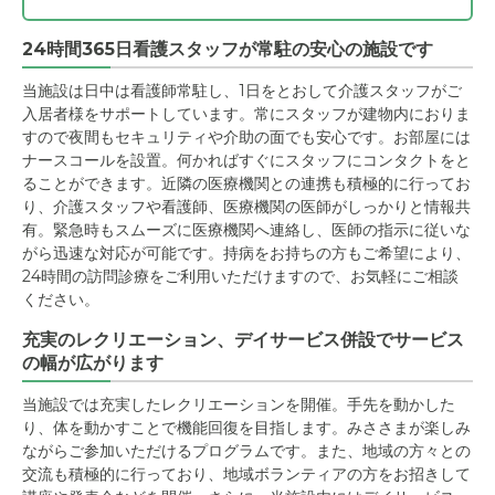
24時間365日看護スタッフが常駐の安心の施設です
当施設は日中は看護師常駐し、1日をとおして介護スタッフがご
入居者様をサポートしています。常にスタッフが建物内におりま
すので夜間もセキュリティや介助の面でも安心です。お部屋には
ナースコールを設置。何かればすぐにスタッフにコンタクトをと
ることができます。近隣の医療機関との連携も積極的に行ってお
り、介護スタッフや看護師、医療機関の医師がしっかりと情報共
有。緊急時もスムーズに医療機関へ連絡し、医師の指示に従いな
がら迅速な対応が可能です。持病をお持ちの方もご希望により、
24時間の訪問診療をご利用いただけますので、お気軽にご相談
ください。
充実のレクリエーション、デイサービス併設でサービス
の幅が広がります
当施設では充実したレクリエーションを開催。手先を動かした
り、体を動かすことで機能回復を目指します。みささまが楽しみ
ながらご参加いただけるプログラムです。また、地域の方々との
交流も積極的に行っており、地域ボランティアの方をお招きして