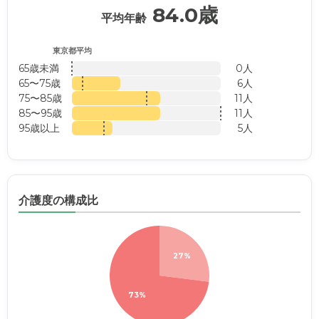
84.0歳
平均年齢
東京都平均
65歳未満
0人
65〜75歳
6人
75〜85歳
11人
85〜95歳
11人
95歳以上
5人
介護度の構成比
27%
73%