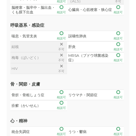
（ALS）
相談可
不可
脳梗塞・脳卒中・脳出血・
心臓病・心筋梗塞・狭心症
くも膜下出血
相談可
相談可
呼吸器系・感染症
喘息・気管支炎
誤嚥性肺炎
相談可
相談可
結核
肝炎
不可
相談可
MRSA（ブドウ球菌感染
梅毒（ばいどく）
症）
不可
相談可
HIV
不可
骨・関節・皮膚
骨折・骨粗しょう症
リウマチ・関節症
相談可
相談可
疥癬（かいせん）
相談可
心・精神
統合失調症
うつ・鬱病
相談可
相談可