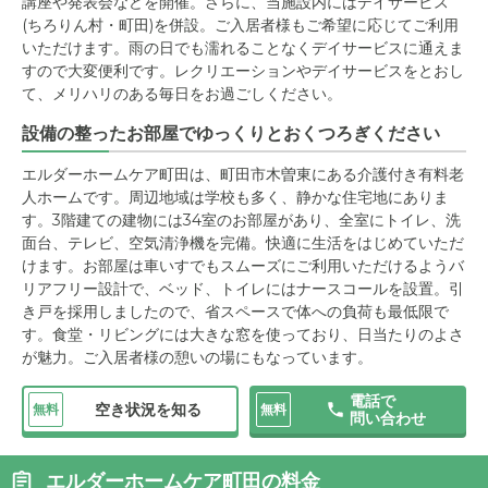
講座や発表会などを開催。さらに、当施設内にはデイサービス
(ちろりん村・町田)を併設。ご入居者様もご希望に応じてご利用
いただけます。雨の日でも濡れることなくデイサービスに通えま
すので大変便利です。レクリエーションやデイサービスをとおし
て、メリハリのある毎日をお過ごしください。
設備の整ったお部屋でゆっくりとおくつろぎください
エルダーホームケア町田は、町田市木曽東にある介護付き有料老
人ホームです。周辺地域は学校も多く、静かな住宅地にありま
す。3階建ての建物には34室のお部屋があり、全室にトイレ、洗
面台、テレビ、空気清浄機を完備。快適に生活をはじめていただ
けます。お部屋は車いすでもスムーズにご利用いただけるようバ
リアフリー設計で、ベッド、トイレにはナースコールを設置。引
き戸を採用しましたので、省スペースで体への負荷も最低限で
す。食堂・リビングには大きな窓を使っており、日当たりのよさ
が魅力。ご入居者様の憩いの場にもなっています。
電話で
空き状況を知る
無料
無料
問い合わせ
エルダーホームケア町田の料金