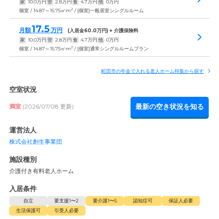
家
10.0
万円
管
2.8
万円
食
4.7
万円
他
0
万円
2
個室 / 14.87～15.75㎡m
/ [個室]一般居室シングルルーム
17.5
月額
万円
(入居金
60.0
万円) + 介護保険料
家
10.0
万円
管
2.8
万円
食
4.7
万円
他
0
万円
2
個室 / 14.87～15.75㎡m
/ [個室]通常シングルルームプラン
町田市の年金で入れる老人ホーム特集から探す
空室状況
最新の空き状況を知る
満室
(2026/07/08 更新)
運営法人
株式会社創生事業団
施設種別
介護付き有料老人ホーム
入居条件
自立
要支援1〜2
要介護1〜5
認知症可
保証人必要
生活保護可
引受人必要