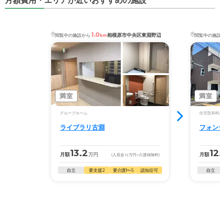
月額費用・エリアが近いおすすめの施設
1.0
相模原市中央区東淵野辺
閲覧中の施設から
km
閲覧中の施
満室
満室
グループホーム
住宅型有料
ライブラリ古淵
フォン
13.2
12
月額
万円
月額
(入居金
12
万円
+介護保険料)
自立
要支援2
要介護1〜5
認知症可
自立