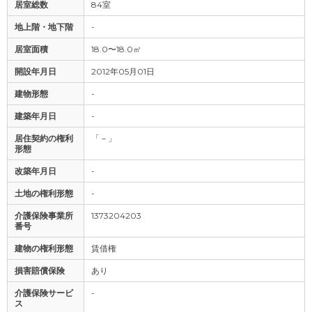
居室総数
84室
地上階・地下階
-
居室面積
18.0〜18.0㎡
開設年月日
2012年05月01日
建物形態
-
建築年月日
-
居住契約の権利
「－」
形態
改築年月日
-
土地の権利形態
-
介護保険事業所
1373204203
番号
建物の権利形態
賃借権
損害賠償保険
あり
介護保険サービ
-
ス