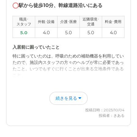
駅から徒歩10分、幹線道路沿いにある
職員･
近隣環境･
外観･設備
介護･医療
料金･費用
スタッフ
交通
5.0
4.0
5.0
5.0
4.0
入居前に困っていたこと
特に困っていたのは、呼吸のための補助機器を利用してい
たので、施設内スタッフの方々のヘルプが常に必要であっ
たこと。いつでもすぐに行くことが出来る立地条件である
こと。
入居後どうなったか？
続きを見る
スタッフは、24時間万全の体制でケアしてくれた。立地
は、駅から徒歩10分程度の幹線道路脇で、公共交通機関を
投稿日時：2023/10/04
利用しても、近くて分かりやすい場所だった。
投稿者：きある
はなことば町田鶴川の評価
スタッフの方々が親身になってくださっていることが一