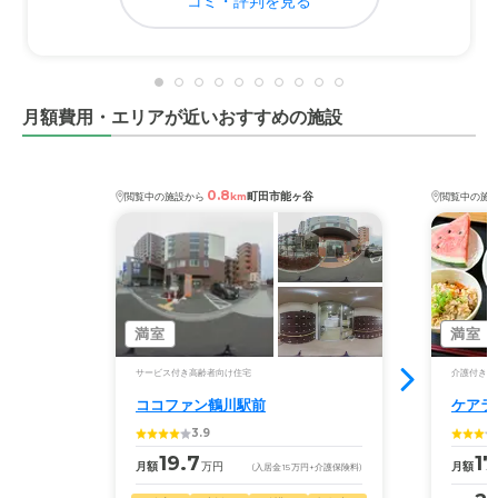
ば遠くから面会に来てくれる方にも分かりやすく説明する
コミ・評判を見る
ことができます。
料金費用について
施設料金については、最初に分かりやすく説明をしてく
月額費用・エリアが近いおすすめの施設
れ、利用開始以降に一部サービスを変更する場合でも、同
様にしっかりと説明いただきました。
0.8
町田市能ヶ谷
閲覧中の施設から
km
閲覧中の施
満室
満室
サービス付き高齢者向け住宅
介護付き有
ココファン鶴川駅前
ケアラ
3.9
19.7
17
月額
万円
月額
(入居金
15
万円
+介護保険料)