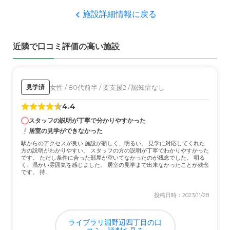
番。コロナ前は様々なイベントを企画し実現していた。
施設詳細情報に戻る
職員・スタッフ・他入居者の雰囲気について
近隣で口コミ評価の高い施設
とても親切で親しみやすく、何度か面会に行くとこちらの
顔もおばえてくれました。他入居者も特に問題ありそうな
方はいらっしゃいません。
女性 / 80代前半 / 要支援2 / 認知症なし
見学済
外観・内装・居室・設備について
4.4
外観や内装については特にありません。居室や設備につい
ても。特に不満はありません。当たり前なのでしようが、
スタッフの説明が丁寧で分かりやすかった
毎日清掃され清潔です。
居室の見学ができなかった
駅からのアクセスが良い 施設が新しく、明るい。 見学に対応してくれた
方の説明がわかりやすい。 スタッフの方の説明が丁寧でわかりやすかった
介護医療サービスについて
です。 ただし条件に合った部屋が空いてなかったのが残念でした。 明る
く、温かい雰囲気を感じました。 居室の見学まで出来なかったことが残念
定期的に、ドクターが、出張検診してくれるので、何かあ
です。 持...
ったときのためには、安心できました。
投稿日時：2023/11/28
近隣環境や交通アクセスについて
駅から徒歩10分の幹線道路沿いに位置しているので、例え
ライブラリ淵野辺四丁目の口