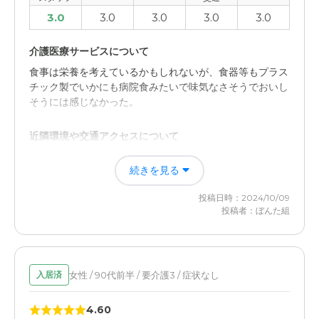
3.0
3.0
3.0
3.0
3.0
介護医療サービスについて
食事は栄養を考えているかもしれないが、食器等もプラス
チック製でいかにも病院食みたいで味気なさそうでおいし
そうには感じなかった。
近隣環境や交通アクセスについて
秋からある国は少し遠いが、バスの便が良く行きやすい。
続きを見る
施設が近代的で比較的新しく綺麗である。職員に若い人が
多く元気で安心できる。
投稿日時：2024/10/09
投稿者：ぼんた組
女性 / 90代前半 / 要介護3 / 症状なし
入居済
4.60