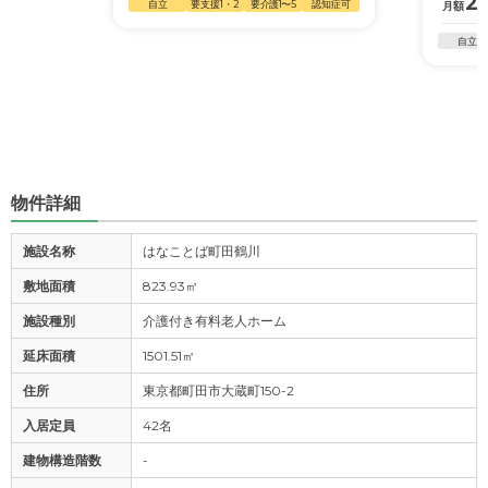
2
自立
要支援1・2
要介護1〜5
認知症可
月額
自立
物件詳細
施設名称
はなことば町田鶴川
敷地面積
823.93㎡
施設種別
介護付き有料老人ホーム
延床面積
1501.51㎡
住所
東京都町田市大蔵町150-2
入居定員
42名
建物構造階数
-