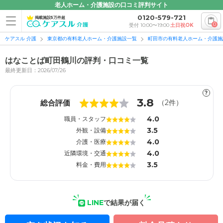
老人ホーム・介護施設の口コミ評判サイト
0120-579-721
掲載施設5万件超
0
受付 10:00〜19:00
土日祝OK
ケアスル 介護
東京都の有料老人ホーム・介護施設一覧
町田市の有料老人ホーム・介護施
はなことば町田鶴川の評判・口コミ一覧
最終更新日：2026/07/26
?
1
1
3.8
総合評価
（
2
件）
4.0
職員・スタッフ
3.5
外観・設備
4.0
介護・医療
4.0
近隣環境・交通
3.5
料金・費用
LINE
で結果が届く