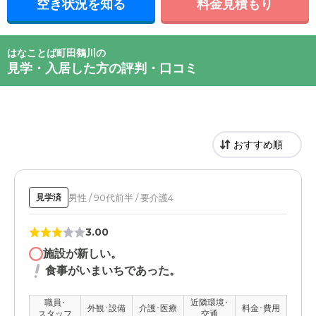
空き状況を知る
料金見積もり
はなことば町田鶴川の
見学・入居した方の評判・口コミ
男性 / 90代前半 / 要介護4
見学済
3.00
施設が新しい。
食事がいまいちであった。
職員･
近隣環境･
外観･設備
介護･医療
料金･費用
スタッフ
交通