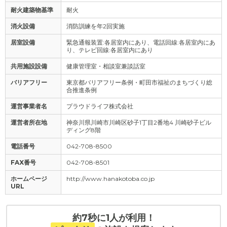
耐火建築物基準
耐火
消火設備
消防訓練を年2回実施
居室設備
緊急通報装置:各居室内にあり、電話回線:各居室内にあ
り、テレビ回線:各居室内にあり
共用施設設備
健康管理室・相談室兼談話室
バリアフリー
東京都バリアフリー条例・町田市福祉のまちづくり総
合推進条例
運営事業者名
プラウドライフ株式会社
運営者所在地
神奈川県川崎市川崎区砂子1丁目2番地4 川崎砂子ビル
ディング8階
電話番号
042-708-8500
FAX番号
042-708-8501
ホームページ
http://www.hanakotoba.co.jp
URL
約7秒に1人が利用！